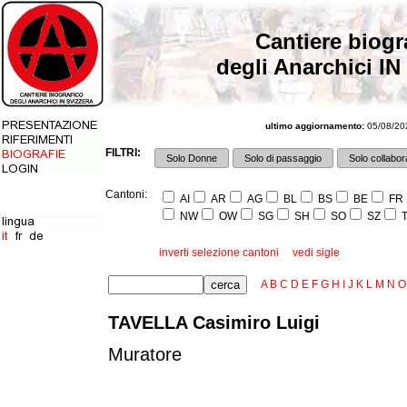
Cantiere biogr
degli Anarchici IN
ultimo aggiornamento:
05/08/202
FILTRI:
Solo Donne
Solo di passaggio
Solo collabora
Cantoni:
AI
AR
AG
BL
BS
BE
FR
NW
OW
SG
SH
SO
SZ
T
inverti selezione cantoni
vedi sigle
A
B
C
D
E
F
G
H
I
J
K
L
M
N
O
TAVELLA Casimiro Luigi
Muratore