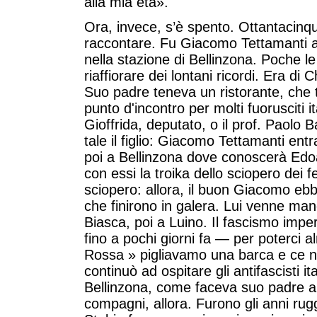
alla mia età».
Ora, invece, s’è spento. Ottantacinq
raccontare. Fu Giacomo Tettamanti a o
nella stazione di Bellinzona. Poche l
riaffiorare dei lontani ricordi. Era di 
Suo padre teneva un ristorante, che t
punto d'incontro per molti fuorusciti it
Gioffrida, deputato, o il prof. Paolo B
tale il figlio: Giacomo Tettamanti ent
poi a Bellinzona dove conoscerà Edo
con essi la troika dello sciopero dei fe
sciopero: allora, il buon Giacomo ebbe
che finirono in galera. Lui venne ma
Biasca, poi a Luino. Il fascismo im
fino a pochi giorni fa — per poterci 
Rossa » pigliavamo una barca e ce 
continuò ad ospitare gli antifascisti i
Bellinzona, come faceva suo padre 
compagni, allora. Furono gli anni ru