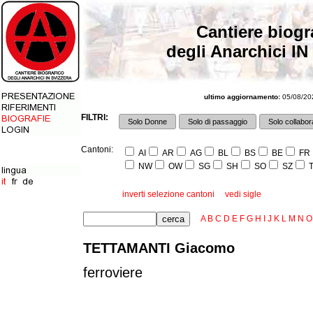
Cantiere biogr
degli Anarchici IN
ultimo aggiornamento:
05/08/202
FILTRI:
Solo Donne
Solo di passaggio
Solo collabora
Cantoni:
AI
AR
AG
BL
BS
BE
FR
NW
OW
SG
SH
SO
SZ
T
inverti selezione cantoni
vedi sigle
A
B
C
D
E
F
G
H
I
J
K
L
M
N
O
TETTAMANTI Giacomo
ferroviere