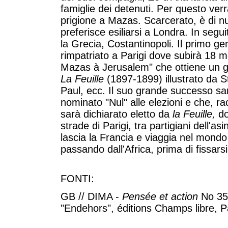
famiglie dei detenuti. Per questo ver
prigione a Mazas. Scarcerato, è di nu
preferisce esiliarsi a Londra. In segui
la Grecia, Costantinopoli. Il primo g
rimpatriato a Parigi dove subirà 18 me
Mazas à Jerusalem" che ottiene un 
La Feuille
(1897-1899) illustrato da S
Paul, ecc. Il suo grande successo sar
nominato "Nul" alle elezioni e che, rac
sarà dichiarato eletto da
la Feuille,
d
strade di Parigi, tra partigiani dell'asi
lascia la Francia e viaggia nel mondo 
passando dall'Africa, prima di fissarsi 
FONTI:
GB // DIMA -
Pensée et action
No 35-
"Endehors", éditions Champs libre, P