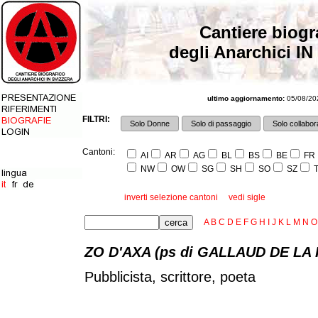
Cantiere biogr
degli Anarchici IN
ultimo aggiornamento:
05/08/202
FILTRI:
Solo Donne
Solo di passaggio
Solo collabora
Cantoni:
AI
AR
AG
BL
BS
BE
FR
NW
OW
SG
SH
SO
SZ
T
inverti selezione cantoni
vedi sigle
A
B
C
D
E
F
G
H
I
J
K
L
M
N
O
ZO D'AXA (ps di GALLAUD DE LA
Pubblicista, scrittore, poeta