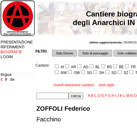
Cantiere biogr
degli Anarchici IN
ultimo aggiornamento:
05/08/202
FILTRI:
Solo Donne
Solo di passaggio
Solo collabora
Cantoni:
AI
AR
AG
BL
BS
BE
FR
NW
OW
SG
SH
SO
SZ
T
inverti selezione cantoni
vedi sigle
A
B
C
D
E
F
G
H
I
J
K
L
M
N
O
ZOFFOLI Federico
Facchino