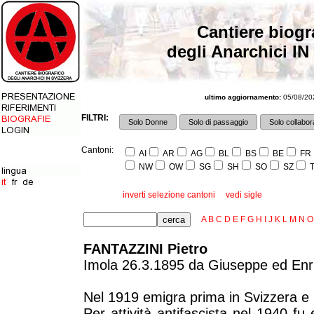
Cantiere biogr
degli Anarchici IN
ultimo aggiornamento:
05/08/202
FILTRI:
Solo Donne
Solo di passaggio
Solo collabora
Cantoni:
AI
AR
AG
BL
BS
BE
FR
NW
OW
SG
SH
SO
SZ
T
inverti selezione cantoni
vedi sigle
A
B
C
D
E
F
G
H
I
J
K
L
M
N
O
FANTAZZINI Pietro
Imola 26.3.1895 da Giuseppe ed Enri
Nel 1919 emigra prima in Svizzera e 
Per attività antifascista nel 1940 fu