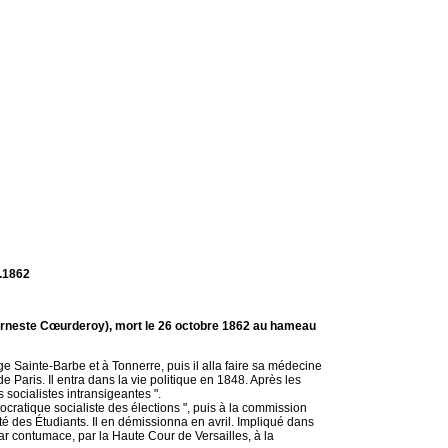
0.1862
Herneste Cœurderoy), mort le 26 octobre 1862 au hameau
lège Sainte-Barbe et à Tonnerre, puis il alla faire sa médecine
e Paris. Il entra dans la vie politique en 1848. Après les
 socialistes intransigeantes ".
cratique socialiste des élections ", puis à la commission
 des Étudiants. Il en démissionna en avril. Impliqué dans
 par contumace, par la Haute Cour de Versailles, à la