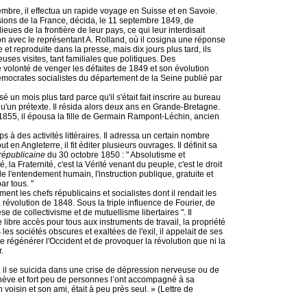
embre, il effectua un rapide voyage en Suisse et en Savoie.
ions de la France, décida, le 11 septembre 1849, de
eues de la frontière de leur pays, ce qui leur interdisait
n avec le représentant A. Rolland, où il cosigna une réponse
et reproduite dans la presse, mais dix jours plus tard, ils
ses visites, tant familiales que politiques. Des
 volonté de venger les défaites de 1849 et son évolution
x démocrates socialistes du département de la Seine publié par
é un mois plus tard parce qu'il s'était fait inscrire au bureau
 qu'un prétexte. Il résida alors deux ans en Grande-Bretagne.
En 1855, il épousa la fille de Germain Rampont-Léchin, ancien
s à des activités littéraires. Il adressa un certain nombre
ut en Angleterre, il fit éditer plusieurs ouvrages. Il définit sa
républicaine
du 30 octobre 1850 : " Absolutisme et
té, la Fraternité, c'est la Vérité venant du peuple, c'est le droit
de l'entendement humain, l'instruction publique, gratuite et
ar tous. "
ement les chefs républicains et socialistes dont il rendait les
 révolution de 1848. Sous la triple influence de Fourier, de
 de collectivisme et de mutuellisme libertaires ". Il
 libre accès pour tous aux instruments de travail, la propriété
les sociétés obscures et exaltées de l'exil, il appelait de ses
 régénérer l'Occident et de provoquer la révolution que ni la
.
, il se suicida dans une crise de dépression nerveuse ou de
nève et fort peu de personnes l’ont accompagné à sa
voisin et son ami, était à peu près seul. » (Lettre de