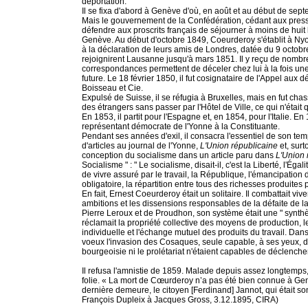
déportation.
Il se fixa d'abord à Genève d'où, en août et au début de sept
Mais le gouvernement de la Confédération, cédant aux press
défendre aux proscrits français de séjourner à moins de huit li
Genève. Au début d'octobre 1849, Coeurderoy s'établit à Nyo
à la déclaration de leurs amis de Londres, datée du 9 octobre 
rejoignirent Lausanne jusqu'à mars 1851. Il y reçu de nombreu
correspondances permettent de déceler chez lui à la fois une
future. Le 18 février 1850, il fut cosignataire de l'Appel au
Boisseau et Cie.
Expulsé de Suisse, il se réfugia à Bruxelles, mais en fut chass
des étrangers sans passer par l'Hôtel de Ville, ce qui n'était
En 1853, il partit pour l'Espagne et, en 1854, pour l'Italie. 
représentant démocrate de l'Yonne à la Constituante.
Pendant ses années d'exil, il consacra l'essentiel de son temp
d'articles au journal de l'Yonne,
L'Union républicaine
et, surto
conception du socialisme dans un article paru dans
L'Union 
Socialisme " : " Le socialisme, disait-il, c'est la Liberté, l'Égali
de vivre assuré par le travail, la République, l'émancipation 
obligatoire, la répartition entre tous des richesses produites p
En fait, Ernest Coeurderoy était un solitaire. Il combattait viv
ambitions et les dissensions responsables de la défaite de la
Pierre Leroux et de Proudhon, son système était une " synthèse
réclamait la propriété collective des moyens de production, le
individuelle et l'échange mutuel des produits du travail. Dans 
voeux l'invasion des Cosaques, seule capable, à ses yeux, de
bourgeoisie ni le prolétariat n'étaient capables de déclencher
Il refusa l'amnistie de 1859. Malade depuis assez longtemps
folie. « La mort de Cœurderoy n’a pas été bien connue à Ge
dernière demeure, le citoyen [Ferdinand] Jannot, qui était son 
François Dupleix à Jacques Gross, 3.12.1895, CIRA)