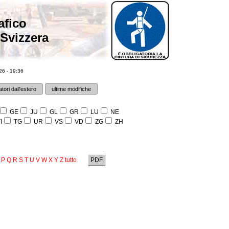
afico
 Svizzera
6 - 19:36
tori dall'estero
ultime modifiche
GE
JU
GL
GR
LU
NE
I
TG
UR
VS
VD
ZG
ZH
P
Q
R
S
T
U
V
W
X
Y
Z
tutto
PDF