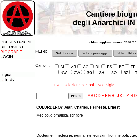
Cantiere biogr
degli Anarchici IN
ultimo aggiornamento:
05/08/202
FILTRI:
Solo Donne
Solo di passaggio
Solo collabora
Cantoni:
AI
AR
AG
BL
BS
BE
FR
NW
OW
SG
SH
SO
SZ
T
inverti selezione cantoni
vedi sigle
A
B
C
D
E
F
G
H
I
J
K
L
M
N
O
COEURDEROY Jean, Charles, Herneste, Ernest
Medico, giornalista, scrittore
Docteur en médecine, journaliste, écrivain, homme politique.