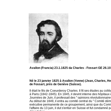
Avallon (Francia) 23.1.1825 da Charles - Fossart GE 26.1
Né le 23 janvier 1825 à Avallon (Yonne) (Jean, Charles, 
de Fossart, près de Genève (Suisse).
Il était le fils de Coeurderoy Charles. Il fit ses études au col
à Paris (1842-1845). En 1845, il devint interne des hôpitaux d
Journées de Juin, il professait des " opinions révolutionnaires
Au début de 1849, il entra au comité central du " Comité démo
exécutive permanente de ce groupement, ainsi que du Comité
l'affaire du 13 juin, il dut s'enfuir en Suisse et fut condamné