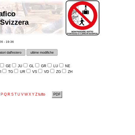
afico
 Svizzera
6 - 19:36
tori dall'estero
ultime modifiche
GE
JU
GL
GR
LU
NE
I
TG
UR
VS
VD
ZG
ZH
P
Q
R
S
T
U
V
W
X
Y
Z
tutto
PDF