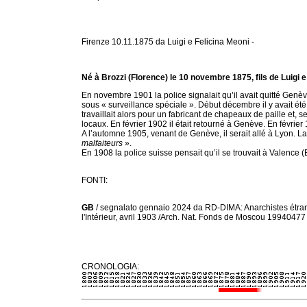
Firenze 10.11.1875 da Luigi e Felicina Meoni -
Né à Brozzi (Florence) le 10 novembre 1875, fils de Luigi e
En novembre 1901 la police signalait qu’il avait quitté Genèv
sous « surveillance spéciale ». Début décembre il y avait été
travaillait alors pour un fabricant de chapeaux de paille et, s
locaux. En février 1902 il était retourné à Genève. En février 1
A l’automne 1905, venant de Genève, il serait allé à Lyon. L
malfaiteurs
».
En 1908 la police suisse pensait qu’il se trouvait à Valence 
FONTI:
GB
/ segnalato gennaio 2024 da RD-DIMA: Anarchistes étran
l'Intérieur, avril 1903 /Arch. Nat. Fonds de Moscou 19940477 
CRONOLOGIA: