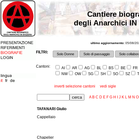
Cantiere biogr
degli Anarchici IN
ultimo aggiornamento:
05/08/202
FILTRI:
Solo Donne
Solo di passaggio
Solo collabora
Cantoni:
AI
AR
AG
BL
BS
BE
FR
NW
OW
SG
SH
SO
SZ
T
inverti selezione cantoni
vedi sigle
A
B
C
D
E
F
G
H
I
J
K
L
M
N
O
TAFANARI Giulio
Cappellaio
Chapelier