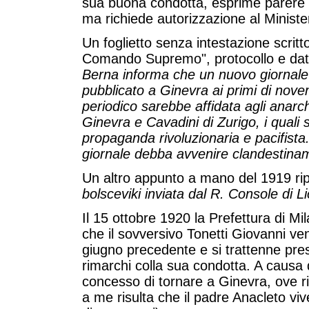
sua buona condotta, esprime parere f
ma richiede autorizzazione al Minister
Un foglietto senza intestazione scrit
Comando Supremo", protocollo e data
Berna informa che un nuovo giornal
pubblicato a Ginevra ai primi di nove
periodico sarebbe affidata agli anarch
Ginevra e Cavadini di Zurigo, i quali 
propaganda rivoluzionaria e pacifista. 
giornale debba avvenire clandestina
Un altro appunto a mano del 1919 rip
bolsceviki inviata dal R. Console di 
Il 15 ottobre 1920 la Prefettura di Mil
che il sovversivo Tonetti Giovanni ven
giugno precedente e si trattenne pres
rimarchi colla sua condotta. A causa de
concesso di tornare a Ginevra, ove 
a me risulta che il padre Anacleto v