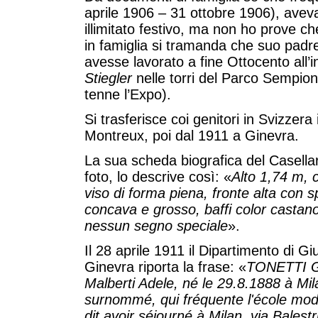
aprile 1906 – 31 ottobre 1906), aveva
illimitato festivo, ma non ho prove ch
in famiglia si tramanda che suo padr
avesse lavorato a fine Ottocento all’i
Stiegler
nelle torri del Parco Sempio
tenne l’Expo).
Si trasferisce coi genitori in Svizzera
Montreux, poi dal 1911 a Ginevra.
La sua scheda biografica del Casellari
foto, lo descrive così: «
Alto 1,74 m, c
viso di forma piena, fronte alta con 
concava e grosso, baffi color castan
nessun segno speciale
».
Il 28 aprile 1911 il Dipartimento di Gi
Ginevra riporta la frase: «
TONETTI Gi
Malberti Adele, né le 29.8.1888 à Mil
surnommé, qui fréquente l'école moder
dit avoir séjourné à Milan, via Balestr