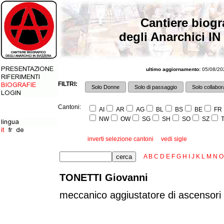
Cantiere biogr
degli Anarchici IN
ultimo aggiornamento:
05/08/202
FILTRI:
Solo Donne
Solo di passaggio
Solo collabora
Cantoni:
AI
AR
AG
BL
BS
BE
FR
NW
OW
SG
SH
SO
SZ
T
inverti selezione cantoni
vedi sigle
A
B
C
D
E
F
G
H
I
J
K
L
M
N
O
TONETTI Giovanni
meccanico aggiustatore di ascensori