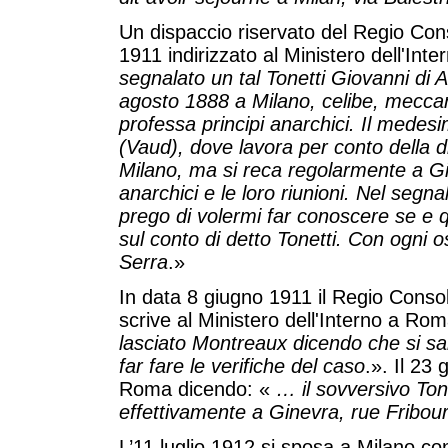
Un dispaccio riservato del Regio Cons
1911 indirizzato al Ministero dell'Int
segnalato un tal Tonetti Giovanni di A
agosto 1888 a Milano, celibe, mecca
professa principi anarchici. Il mede
(Vaud), dove lavora per conto della d
Milano, ma si reca regolarmente a Gin
anarchici e le loro riunioni. Nel seg
prego di volermi far conoscere se e qu
sul conto di detto Tonetti. Con ogni 
Serra
.»
In data 8 giugno 1911 il Regio Consol
scrive al Ministero dell'Interno a Rom
lasciato Montreaux dicendo che si sa
far fare le verifiche del caso
.». Il 23
Roma dicendo: «
…
il sovversivo Ton
effettivamente a Ginevra, rue Fribour
L’11 luglio 1912 si sposa a Milano con