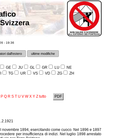
afico
 Svizzera
6 - 19:36
tori dall'estero
ultime modifiche
GE
JU
GL
GR
LU
NE
I
TG
UR
VS
VD
ZG
ZH
P
Q
R
S
T
U
V
W
X
Y
Z
tutto
PDF
1.2.1921
nel novembre 1894, esercitando come cuoco. Nel 1896 e 1897
ocedere per insufficienza di indizi. Nel luglio 1898 arrestato