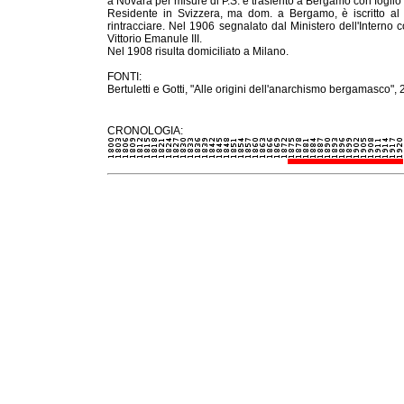
a Novara per misure di P.S. e trasferito a Bergamo con foglio
Residente in Svizzera, ma dom. a Bergamo, è iscritto al 
rintracciare. Nel 1906 segnalato dal Ministero dell'Interno
Vittorio Emanule III.
Nel 1908 risulta domiciliato a Milano.
FONTI:
Bertuletti e Gotti, "Alle origini dell'anarchismo bergamasco", 
CRONOLOGIA: