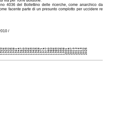
 di via per Torre Boldone.
no 4036 del Bollettino delle ricerche, come anarchico da
 come facente parte di un presunto complotto per uccidere re
2010 /