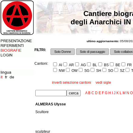
Cantiere biogr
degli Anarchici IN
ultimo aggiornamento:
05/08/202
FILTRI:
Solo Donne
Solo di passaggio
Solo collabora
Cantoni:
AI
AR
AG
BL
BS
BE
FR
NW
OW
SG
SH
SO
SZ
T
inverti selezione cantoni
vedi sigle
A
B
C
D
E
F
G
H
I
J
K
L
M
N
O
ALMERAS Ulysse
Scultore
sculpteur