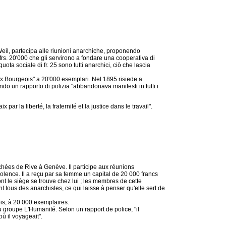
il, partecipa alle riunioni anarchiche, proponendo
frs. 20'000 che gli servirono a fondare una cooperativa di
ta sociale di fr. 25 sono tutti anarchici, ciò che lascia
x Bourgeois" a 20'000 esemplari. Nel 1895 risiede a
 un rapporto di polizia "abbandonava manifesti in tutti i
ar la liberté, la fraternité et la justice dans le travail".
hées de Rive à Genève. Il participe aux réunions
lence. Il a reçu par sa femme un capital de 20 000 francs
nt le siège se trouve chez lui ; les membres de cette
t tous des anarchistes, ce qui laisse à penser qu'elle sert de
is, à 20 000 exemplaires.
 groupe L'Humanité. Selon un rapport de police, "il
ù il voyageait".