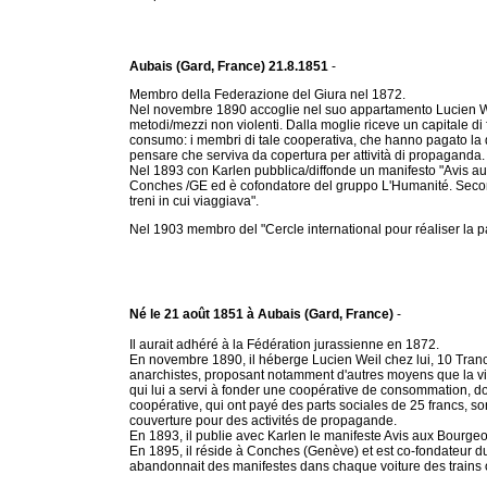
Aubais (Gard, France) 21.8.1851
-
Membro della Federazione del Giura nel 1872.
Nel novembre 1890 accoglie nel suo appartamento Lucien We
metodi/mezzi non violenti. Dalla moglie riceve un capitale di 
consumo: i membri di tale cooperativa, che hanno pagato la quo
pensare che serviva da copertura per attività di propaganda.
Nel 1893 con Karlen pubblica/diffonde un manifesto "Avis au
Conches /GE ed è cofondatore del gruppo L'Humanité. Secondo
treni in cui viaggiava".
Nel 1903 membro del "Cercle international pour réaliser la paix p
Né le 21 août 1851 à Aubais (Gard, France)
-
Il aurait adhéré à la Fédération jurassienne en 1872.
En novembre 1890, il héberge Lucien Weil chez lui, 10 Tranc
anarchistes, proposant notamment d'autres moyens que la vio
qui lui a servi à fonder une coopérative de consommation, do
coopérative, qui ont payé des parts sociales de 25 francs, son
couverture pour des activités de propagande.
En 1893, il publie avec Karlen le manifeste Avis aux Bourgeo
En 1895, il réside à Conches (Genève) et est co-fondateur du
abandonnait des manifestes dans chaque voiture des trains o