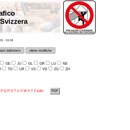
afico
 Svizzera
6 - 19:36
tori dall'estero
ultime modifiche
GE
JU
GL
GR
LU
NE
I
TG
UR
VS
VD
ZG
ZH
P
Q
R
S
T
U
V
W
X
Y
Z
tutto
PDF