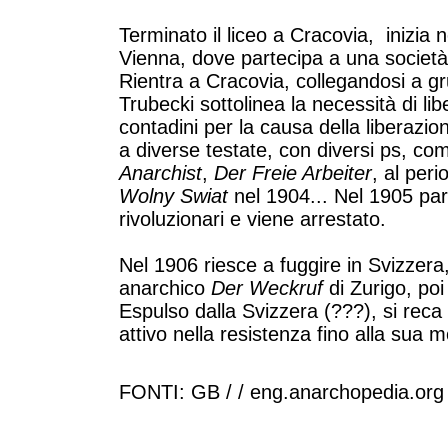
Terminato il liceo a Cracovia, inizia ne
Vienna, dove partecipa a una societ
Rientra a Cracovia, collegandosi a gru
Trubecki sottolinea la necessità di libe
contadini per la causa della liberazi
a diverse testate, con diversi ps, c
Anarchist
,
Der Freie Arbeiter
, al per
Wolny Swiat
nel 1904... Nel 1905 pa
rivoluzionari e viene arrestato.
Nel 1906 riesce a fuggire in Svizzera
anarchico
Der Weckruf
di Zurigo, po
Espulso dalla Svizzera (???), si reca i
attivo nella resistenza fino alla sua m
FONTI: GB / / eng.anarchopedia.org 