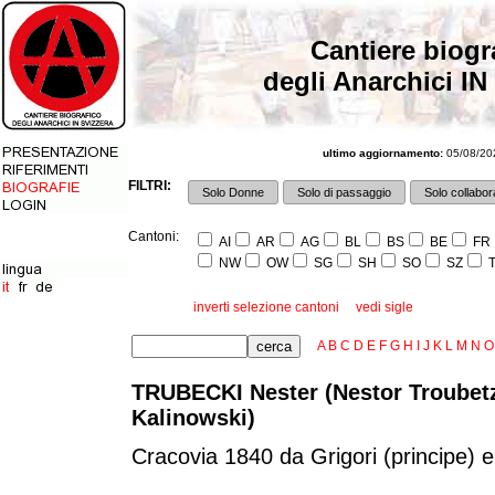
Cantiere biogr
degli Anarchici IN
ultimo aggiornamento:
05/08/202
FILTRI:
Solo Donne
Solo di passaggio
Solo collabora
Cantoni:
AI
AR
AG
BL
BS
BE
FR
NW
OW
SG
SH
SO
SZ
T
inverti selezione cantoni
vedi sigle
A
B
C
D
E
F
G
H
I
J
K
L
M
N
O
TRUBECKI Nester (Nestor Troubetzk
Kalinowski)
Cracovia 1840 da Grigori (principe) 