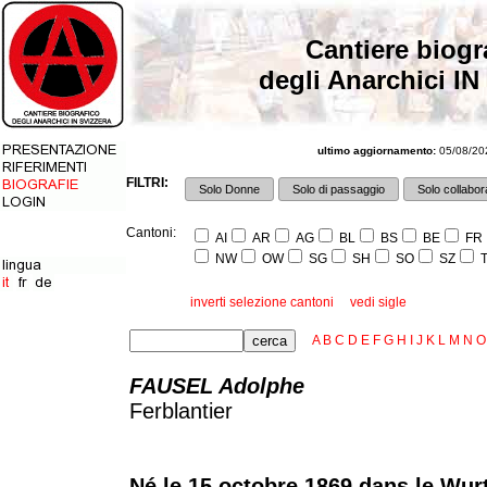
Cantiere biogr
degli Anarchici IN
ultimo aggiornamento:
05/08/202
FILTRI:
Solo Donne
Solo di passaggio
Solo collabora
Cantoni:
AI
AR
AG
BL
BS
BE
FR
NW
OW
SG
SH
SO
SZ
T
inverti selezione cantoni
vedi sigle
A
B
C
D
E
F
G
H
I
J
K
L
M
N
O
FAUSEL Adolphe
Ferblantier
Né le 15 octobre 1869 dans le Wu