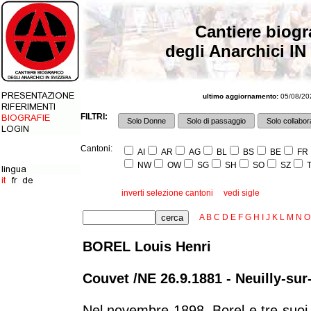
Cantiere biogr
degli Anarchici IN
ultimo aggiornamento:
05/08/202
FILTRI:
Solo Donne
Solo di passaggio
Solo collabora
Cantoni:
AI
AR
AG
BL
BS
BE
FR
NW
OW
SG
SH
SO
SZ
T
inverti selezione cantoni
vedi sigle
A
B
C
D
E
F
G
H
I
J
K
L
M
N
O
BOREL Louis Henri
Couvet /NE 26.9.1881 - Neuilly-sur
Nel novembre 1898, Borel e tre suoi