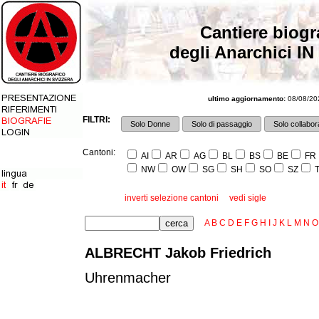
Cantiere biogr
degli Anarchici IN
ultimo aggiornamento:
08/08/202
FILTRI:
Solo Donne
Solo di passaggio
Solo collabora
Cantoni:
AI
AR
AG
BL
BS
BE
FR
NW
OW
SG
SH
SO
SZ
T
inverti selezione cantoni
vedi sigle
A
B
C
D
E
F
G
H
I
J
K
L
M
N
O
ALBRECHT Jakob Friedrich
Uhrenmacher