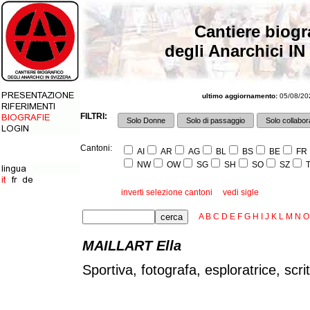
Cantiere biogr
degli Anarchici IN
ultimo aggiornamento:
05/08/202
FILTRI:
Solo Donne
Solo di passaggio
Solo collabora
Cantoni:
AI
AR
AG
BL
BS
BE
FR
NW
OW
SG
SH
SO
SZ
T
inverti selezione cantoni
vedi sigle
A
B
C
D
E
F
G
H
I
J
K
L
M
N
O
MAILLART Ella
Sportiva, fotografa, esploratrice, scrit