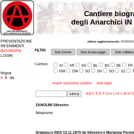
Cantiere biogr
degli Anarchici IN
ultimo aggiornamento:
05/08/202
FILTRI:
Solo Donne
Solo di passaggio
Solo collabora
Cantoni:
AI
AR
AG
BL
BS
BE
FR
NW
OW
SG
SH
SO
SZ
T
inverti selezione cantoni
vedi sigle
A
B
C
D
E
F
G
H
I
J
K
L
M
N
O
ZANOLINI Silvestro
falegname
Grignasco (NO) 15.11.1870 da Silvestro e Marianna Peroni