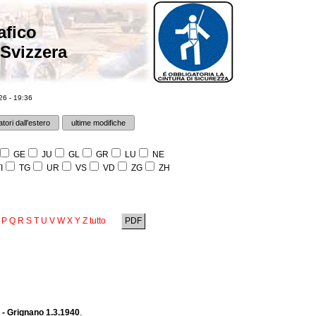
afico
 Svizzera
6 - 19:36
tori dall'estero
ultime modifiche
GE
JU
GL
GR
LU
NE
I
TG
UR
VS
VD
ZG
ZH
P
Q
R
S
T
U
V
W
X
Y
Z
tutto
PDF
 - Grignano 1.3.1940
.