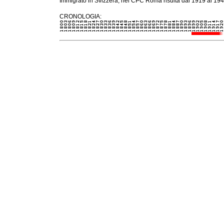
Immigrato in Svizzera, nel CPC Roma risulta dal 1919 al 1942 
CRONOLOGIA: