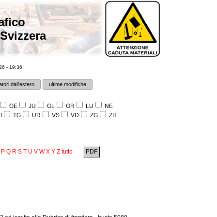
afico
 Svizzera
6 - 19:36
tori dall'estero
ultime modifiche
GE
JU
GL
GR
LU
NE
I
TG
UR
VS
VD
ZG
ZH
P
Q
R
S
T
U
V
W
X
Y
Z
tutto
PDF