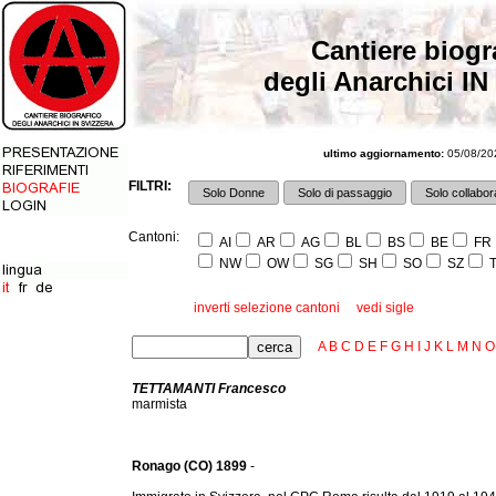
Cantiere biogr
degli Anarchici IN
ultimo aggiornamento:
05/08/202
FILTRI:
Solo Donne
Solo di passaggio
Solo collabora
Cantoni:
AI
AR
AG
BL
BS
BE
FR
NW
OW
SG
SH
SO
SZ
T
inverti selezione cantoni
vedi sigle
A
B
C
D
E
F
G
H
I
J
K
L
M
N
O
TETTAMANTI Francesco
marmista
Ronago (CO) 1899
-