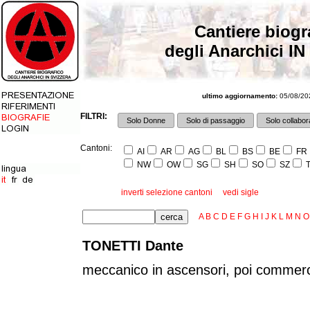
Cantiere biogr
degli Anarchici IN
ultimo aggiornamento:
05/08/202
FILTRI:
Solo Donne
Solo di passaggio
Solo collabora
Cantoni:
AI
AR
AG
BL
BS
BE
FR
NW
OW
SG
SH
SO
SZ
T
inverti selezione cantoni
vedi sigle
A
B
C
D
E
F
G
H
I
J
K
L
M
N
O
TONETTI Dante
meccanico in ascensori, poi commerc