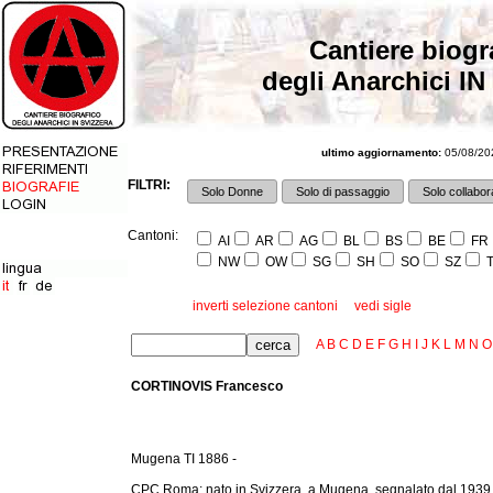
Cantiere biogr
degli Anarchici IN
ultimo aggiornamento:
05/08/202
FILTRI:
Solo Donne
Solo di passaggio
Solo collabora
Cantoni:
AI
AR
AG
BL
BS
BE
FR
NW
OW
SG
SH
SO
SZ
T
inverti selezione cantoni
vedi sigle
A
B
C
D
E
F
G
H
I
J
K
L
M
N
O
CORTINOVIS Francesco
Mugena TI 1886 -
CPC Roma: nato in Svizzera, a Mugena, segnalato dal 1939 