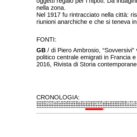
oggetti regalo per i
nipoti. Da indagini
nella zona.
Nel 1917 fu rintracciato nella città: ri
s
riu
nioni anarchiche e che si teneva in
FONTI:
GB
/
di Piero Ambrosio,
“Sovversivi” 
politico centrale emigrati
in Francia e
2016, Rivista di Storia contemporan
CRONOLOGIA: