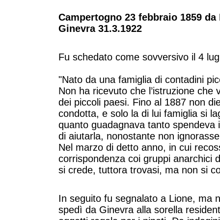
Campertogno 23 febbraio 1859 da 
Ginevra 31.3.1922
Fu schedato come sovversivo il 4 lug
"Nato da una famiglia di contadini pic
Non ha ri
cevuto che l’istruzione che 
dei piccoli pae
si. Fino al 1887 non di
condotta, e solo la di lui fa
miglia si l
quanto
guadagnava tanto spendeva i
di aiutarla, nono
stante non ignorasse
Nel marzo di detto an
no, in cui recos
corrispondenza coi gruppi anarchici
d
si
crede, tuttora trovasi, ma non si 
In seguito fu segnalato a Lione, ma n
spedì
da Ginevra alla sorella residen