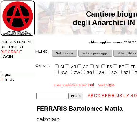
Cantiere biogr
degli Anarchici IN
ultimo aggiornamento:
05/08/202
FILTRI:
Solo Donne
Solo di passaggio
Solo collabora
Cantoni:
AI
AR
AG
BL
BS
BE
FR
NW
OW
SG
SH
SO
SZ
T
inverti selezione cantoni
vedi sigle
A
B
C
D
E
F
G
H
I
J
K
L
M
N
O
FERRARIS Bartolomeo Mattia
calzolaio