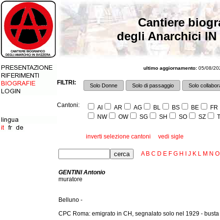
Cantiere biogr
degli Anarchici IN
ultimo aggiornamento:
05/08/202
FILTRI:
Solo Donne
Solo di passaggio
Solo collabora
Cantoni:
AI
AR
AG
BL
BS
BE
FR
NW
OW
SG
SH
SO
SZ
T
inverti selezione cantoni
vedi sigle
A
B
C
D
E
F
G
H
I
J
K
L
M
N
O
GENTINI Antonio
muratore
Belluno -
CPC Roma: emigrato in CH, segnalato solo nel 1929 - busta