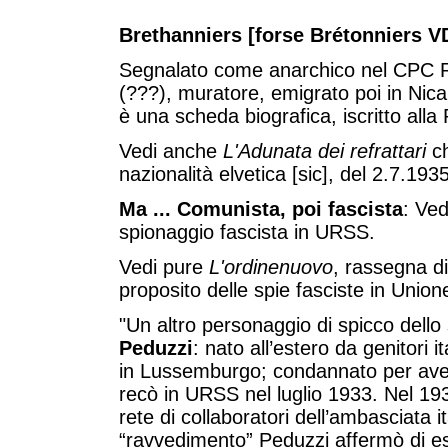
Brethanniers [forse Brétonniers V
Segnalato come anarchico nel CPC R
(???), muratore, emigrato poi in Nica
è una scheda biografica, iscritto alla
Vedi anche
L'Adunata dei refrattari
ch
nazionalità elvetica [sic], del 2.7.1935
Ma ... Comunista, poi fascista
: Ve
spionaggio fascista in URSS.
Vedi pure
L'ordinenuovo
, rassegna di
proposito delle spie fasciste in Unione
"Un altro personaggio di spicco dello
Peduzzi
: nato all’estero da genitori i
in Lussemburgo; condannato per aver 
recò in URSS nel luglio 1933. Nel 193
rete di collaboratori dell’ambasciata i
“ravvedimento” Peduzzi affermò di ess