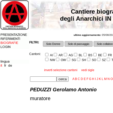
Cantiere biogr
degli Anarchici IN
ultimo aggiornamento:
05/08/202
FILTRI:
Solo Donne
Solo di passaggio
Solo collabora
Cantoni:
AI
AR
AG
BL
BS
BE
FR
NW
OW
SG
SH
SO
SZ
T
inverti selezione cantoni
vedi sigle
A
B
C
D
E
F
G
H
I
J
K
L
M
N
O
PEDUZZI Gerolamo Antonio
muratore