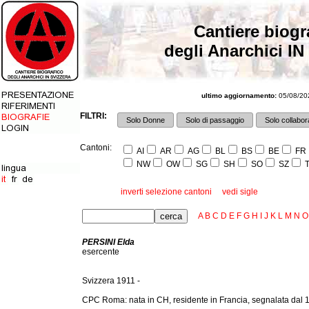
Cantiere biogr
degli Anarchici IN
ultimo aggiornamento:
05/08/202
FILTRI:
Solo Donne
Solo di passaggio
Solo collabora
Cantoni:
AI
AR
AG
BL
BS
BE
FR
NW
OW
SG
SH
SO
SZ
T
inverti selezione cantoni
vedi sigle
A
B
C
D
E
F
G
H
I
J
K
L
M
N
O
PERSINI Elda
esercente
Svizzera 1911 -
CPC Roma: nata in CH, residente in Francia, segnalata dal 192