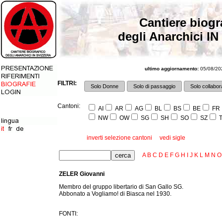
Cantiere biogr
degli Anarchici IN
ultimo aggiornamento:
05/08/202
FILTRI:
Solo Donne
Solo di passaggio
Solo collabora
Cantoni:
AI
AR
AG
BL
BS
BE
FR
NW
OW
SG
SH
SO
SZ
T
inverti selezione cantoni
vedi sigle
A
B
C
D
E
F
G
H
I
J
K
L
M
N
O
ZELER Giovanni
Membro del gruppo libertario di San Gallo SG.
Abbonato a Vogliamo! di Biasca nel 1930.
FONTI: