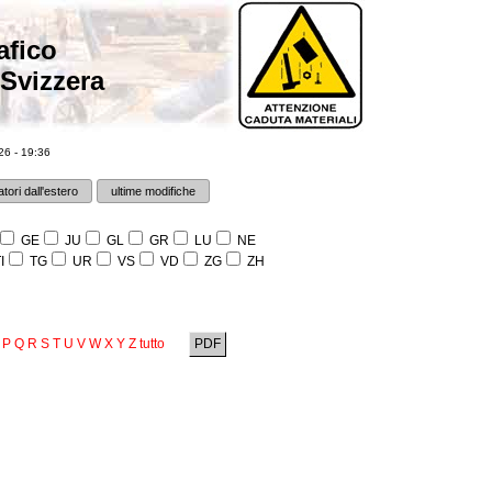
afico
 Svizzera
6 - 19:36
tori dall'estero
ultime modifiche
GE
JU
GL
GR
LU
NE
I
TG
UR
VS
VD
ZG
ZH
P
Q
R
S
T
U
V
W
X
Y
Z
tutto
PDF