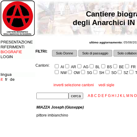
Cantiere biogr
degli Anarchici IN
ultimo aggiornamento:
05/08/202
FILTRI:
Solo Donne
Solo di passaggio
Solo collabora
Cantoni:
AI
AR
AG
BL
BS
BE
FR
NW
OW
SG
SH
SO
SZ
T
inverti selezione cantoni
vedi sigle
A
B
C
D
E
F
G
H
I
J
K
L
M
N
O
MIAZZA Joseph (Giuseppe)
pittore imbianchino