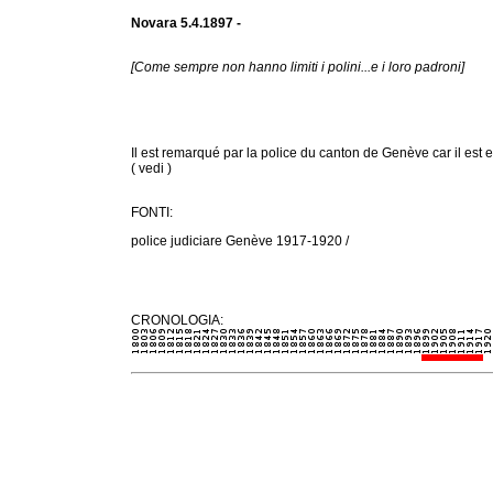
Novara 5.4.1897 -
[Come sempre non hanno limiti i polini...e i loro padroni]
Il est remarqué par la police du canton de Genève car il es
( vedi )
FONTI:
police judiciare Genève 1917-1920 /
CRONOLOGIA: