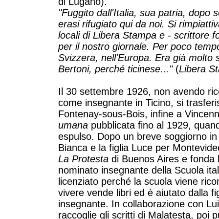
di Lugano).
"Fuggito dall'Italia, sua patria, dopo 
erasi rifugiato qui da noi. Si rimpiat
locali di Libera Stampa e - scrittore f
per il nostro giornale. Per poco tempo
Svizzera, nell'Europa. Era già molto 
Bertoni, perché ticinese..."
(
Libera S
Il 30 settembre 1926, non avendo ric
come insegnante in Ticino, si trasferi
Fontenay-sous-Bois, infine a Vincenne
umana
pubblicata fino al 1929, quando
espulso. Dopo un breve soggiorno in 
Bianca e la figlia Luce per Montevide
La Protesta
di Buenos Aires e fonda l
nominato insegnante della Scuola ita
licenziato perché la scuola viene rico
vivere vende libri ed è aiutato dalla 
insegnante. In collaborazione con Lu
raccoglie gli scritti di Malatesta, poi p