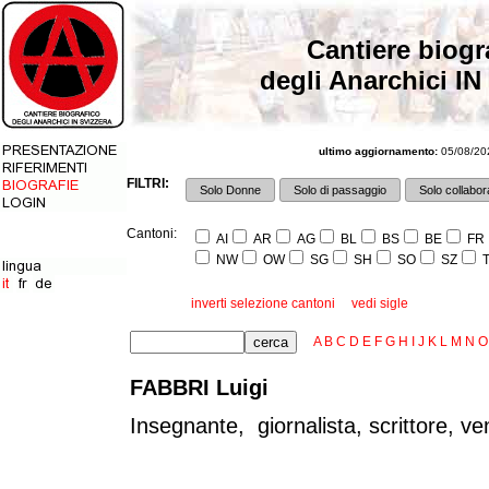
Cantiere biogr
degli Anarchici IN
ultimo aggiornamento:
05/08/202
FILTRI:
Solo Donne
Solo di passaggio
Solo collabora
Cantoni:
AI
AR
AG
BL
BS
BE
FR
NW
OW
SG
SH
SO
SZ
T
inverti selezione cantoni
vedi sigle
A
B
C
D
E
F
G
H
I
J
K
L
M
N
O
FABBRI Luigi
Insegnante, giornalista, scrittore, vend