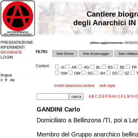
Cantiere biogr
degli Anarchici IN
ultimo aggiornamento:
08/08/202
FILTRI:
Solo Donne
Solo di passaggio
Solo collabora
Cantoni:
AI
AR
AG
BL
BS
BE
FR
NW
OW
SG
SH
SO
SZ
T
inverti selezione cantoni
vedi sigle
A
B
C
D
E
F
G
H
I
J
K
L
M
N
O
GANDINI Carlo
Domiciliato a Bellinzona /TI, poi a 
Membro del Gruppo anarchico bellinz