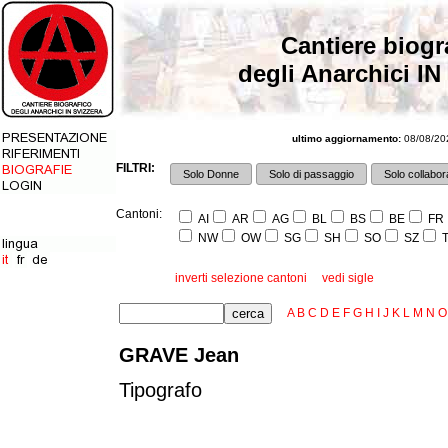
Cantiere biogr
degli Anarchici IN
ultimo aggiornamento:
08/08/202
FILTRI:
Solo Donne
Solo di passaggio
Solo collabora
Cantoni:
AI
AR
AG
BL
BS
BE
FR
NW
OW
SG
SH
SO
SZ
T
inverti selezione cantoni
vedi sigle
A
B
C
D
E
F
G
H
I
J
K
L
M
N
O
GRAVE Jean
Tipografo