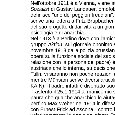
Nell'ottobre 1911 è a Vienna, viene a
Sozialist
di Gustav Landauer, omofobo 
definisce "uno dei peggiori freudiani
scrive una lettera a Fritz Brupbacher 
del suo progetto di dar vita a un gior
psicologia e di anarchia.
Nel 1913 è a Berlino dove con l'amic
gruppo
Aktion
, sul giornale ononimo s
novembre 1913 dalla polizia prussia
opera sulla funzione sociale del sad
relazione con la persona del padre) è
austriaca che lo interna, su decisione
Tulln: vi saranno non poche reazioni 
mentre Mühsam scrive diversi articoli
KAIN). Il padre infatti è diventato su
Trasferito il 25.1.1914 al manicomio s
paura che qualche anarchico lo aiutas
perfino Max Weber nel 1914 in difesa
con Ernest Frick ad Ascona - contro 