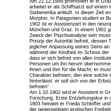
Am 22.12.1999 promoviert er in Gra
arbeitet er als Schiffsarzt auf eine
Südamerika anläuft. In dieser Zeit e
Morphin. In Patagonien studiert er B
1902 ist er Assistenzart in den neuro
München und Graz. In einem 1901 ges
Zweck der Psychoanalyse sein muss "
Prinzip der Autorität befreit, dessen 
jeglicher Anpassung seines Seins an di
während der Kindheit im Schoss der a
dass er sich befreit von allen Institu
Personen um ihn herum übernommen
ihnen und ihm für die Macht; er muss
Charakter befreien, den eine solche 
hinterlässt: er soll sich von der Er
befreien".
Am 1.10.1902 wird er Assistent in Gra
Forschung. Erste Entziehungskur in de
1903 heiratet er Frieda Schloffer un
der gegenseitigen erotischen Freihei