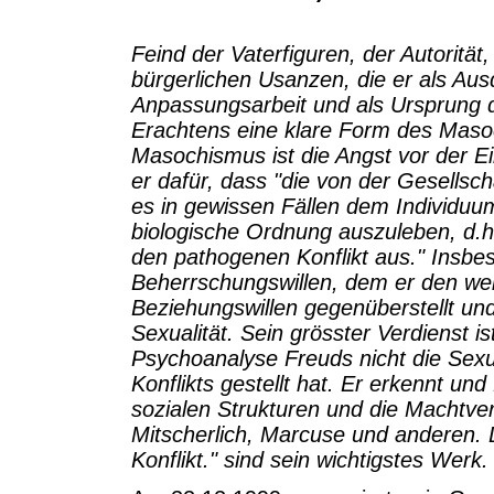
Feind der Vaterfiguren, der Autorität
bürgerlichen Usanzen, die er als Au
Anpassungsarbeit und als Ursprung d
Erachtens eine klare Form des Masoc
Masochismus ist die Angst vor der E
er dafür, dass "die von der Gesellsc
es in gewissen Fällen dem Individuum
biologische Ordnung auszuleben, d.h
den pathogenen Konflikt aus." Insb
Beherrschungswillen, dem er den wei
Beziehungswillen gegenüberstellt un
Sexualität. Sein grösster Verdienst i
Psychoanalyse Freuds nicht die Sexua
Konflikts gestellt hat. Er erkennt un
sozialen Strukturen und die Machtver
Mitscherlich, Marcuse und anderen. D
Konflikt." sind sein wichtigstes Werk.