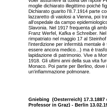
voler assumere la tutela del nipote Pe
moglie dichiarato illegittimo poiché figl
Dichiarato guarito l'8.7.1914 parte c
lazzaretto di vaiolosi a Vienna, poi tr
all'ospedale da campo epidemiologico 
Slavonia. Nel 1917 frequenta gli ambi
Franz Werfel, Kafka e Schreiber. Nel
rimpatriato nel maggio 17 al Steinho
l'interdizione per infermità mentale è
essere ancora medico...) ma è trasfor
lapidazione di patrimonio. Vive a Mo
1918. Gli ultimi anni della sua vita f
Monaco. Poi parte per Berlino, dove 
un'infiammazione polmonare.
Gniebing (Oesterreich) 17.3.1887
Professor in Graz) - Berlin 13.02.1