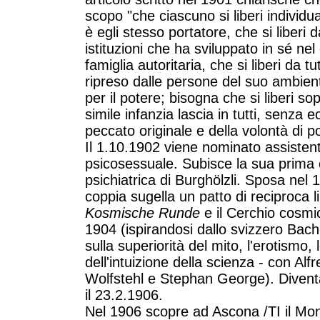
scopo "che ciascuno si liberi individua
è egli stesso portatore, che si liberi
istituzioni che ha sviluppato in sé nel
famiglia autoritaria, che si liberi da t
ripreso dalle persone del suo ambiente
per il potere; bisogna che si liberi so
simile infanzia lascia in tutti, senza e
peccato originale e della volontà di p
Il 1.10.1902 viene nominato assisten
psicosessuale. Subisce la sua prima c
psichiatrica di Burghölzli. Sposa nel 
coppia sugella un patto di reciproca 
Kosmische Runde
e il Cerchio cosmic
1904 (ispirandosi dallo svizzero Bach
sulla superiorità del mito, l'erotismo, l
dell'intuizione della scienza - con Al
Wolfstehl e Stephan George). Diventa
il 23.2.1906.
Nel 1906 scopre ad Ascona /TI il Mo