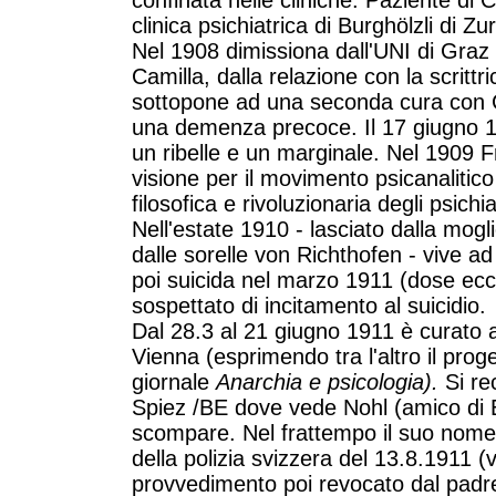
confinata nelle cliniche. Paziente di C
clinica psichiatrica di Burghölzli di Zu
Nel 1908 dimissiona dall'UNI di Graz
Camilla, dalla relazione con la scritt
sottopone ad una seconda cura con 
una demenza precoce. Il 17 giugno 1
un ribelle e un marginale. Nel 1909 F
visione per il movimento psicanalitic
filosofica e rivoluzionaria degli psichia
Nell'estate 1910 - lasciato dalla mogl
dalle sorelle von Richthofen - vive a
poi suicida nel marzo 1911 (dose ecc
sospettato di incitamento al suicidio.
Dal 28.3 al 21 giugno 1911 è curato a
Vienna (esprimendo tra l'altro il proge
giornale
Anarchia e psicologia).
Si rec
Spiez /BE dove vede Nohl (amico di 
scompare. Nel frattempo il suo nom
della polizia svizzera del 13.8.1911 (
provvedimento poi revocato dal padr