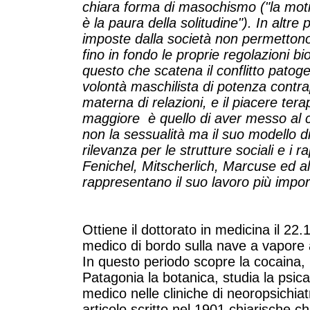
chiara forma di masochismo ("la mot
è la paura della solitudine"). In altre p
imposte dalla società non permettono i
fino in fondo le proprie regolazioni bio
questo che scatena il conflitto patoge
volontà maschilista di potenza contr
materna di relazioni, e il piacere tera
maggiore è quello di aver messo al ce
non la sessualità ma il suo modello di
rilevanza per le strutture sociali e i 
Fenichel, Mitscherlich, Marcuse ed altr
rappresentano il suo lavoro più impo
Ottiene il dottorato in medicina il 2
medico di bordo sulla nave a vapore
In questo periodo scopre la cocaina, l
Patagonia la botanica, studia la psic
medico nelle cliniche di neoropsichia
articolo scritto nel 1901 chiarische 