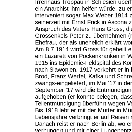
Irrenhaus Troppau in Schlesien überf
ein Anarchist ihm helfen würde, zu en
interveniert sogar Max Weber 1914 z
seinerzeit mit Ernst Frick in Ascon
Anspruch des Vaters Hans Gross, di
Grossenkels Peter zu übernehmen (n
Ehefrau, der als unehelich erklärt w
Am 8.7.1914 wird Gross für geheilt erk
ein Lazarett von Pockenkranken in 
1915 ins Epidemie-Feldspital des Ko
nach Slawonien. 1917 verkehrt er in 
Brod, Franz Werfel, Kafka und Schre
zwangs-eingeliefert, im Mai '17 in de
September '17 wird die Entmündigu
aufgehoben (er konnte belegen, dass 
Teilentmündigung überführt wegen 
Bis 1918 lebt er mit der Mutter in M
Lebensjahre verbringt er auf Reise
Danach reist er nach Berlin ab, wo er
verhungert und mit einer Lungenent