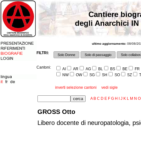
Cantiere biogr
degli Anarchici IN
ultimo aggiornamento:
08/08/202
FILTRI:
Solo Donne
Solo di passaggio
Solo collabora
Cantoni:
AI
AR
AG
BL
BS
BE
FR
NW
OW
SG
SH
SO
SZ
T
inverti selezione cantoni
vedi sigle
A
B
C
D
E
F
G
H
I
J
K
L
M
N
O
GROSS Otto
Libero docente di neuropatologia, ps