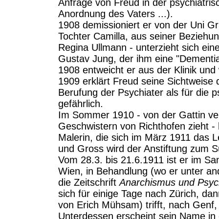
Anfrage von Freud in der psychiatrisch
Anordnung des Vaters ...).
1908 demissioniert er von der Uni G
Tochter Camilla, aus seiner Beziehung
Regina Ullmann - unterzieht sich ein
Gustav Jung, der ihm eine "Dementia 
1908 entweicht er aus der Klinik und
1909 erklärt Freud seine Sichtweise d
Berufung der Psychiater als für die
gefährlich.
Im Sommer 1910 - von der Gattin ver
Geschwistern von Richthofen zieht - 
Malerin, die sich im März 1911 das 
und Gross wird der Anstiftung zum Su
Vom 28.3. bis 21.6.1911 ist er im Sa
Wien, in Behandlung (wo er unter an
die Zeitschrift
Anarchismus und Psyc
sich für einige Tage nach Zürich, da
von Erich Mühsam) trifft, nach Genf,
Unterdessen erscheint sein Name in 