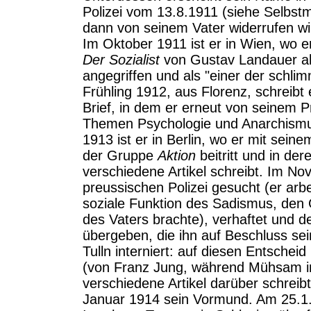
Polizei vom 13.8.1911 (siehe Selbs
dann von seinem Vater widerrufen wi
Im Oktober 1911 ist er in Wien, wo e
Der Sozialist
von Gustav Landauer als 
angegriffen und als "einer der schlim
Frühling 1912, aus Florenz, schreibt 
Brief, in dem er erneut von seinem Pr
Themen Psychologie und Anarchismus
1913 ist er in Berlin, wo er mit sein
der Gruppe
Aktion
beitritt und in de
verschiedene Artikel schreibt. Im N
preussischen Polizei gesucht (er arb
soziale Funktion des Sadismus, den 
des Vaters brachte), verhaftet und de
übergeben, die ihn auf Beschluss seine
Tulln interniert: auf diesen Entschei
(von Franz Jung, während Mühsam in 
verschiedene Artikel darüber schreib
Januar 1914 sein Vormund. Am 25.1.1