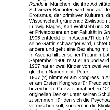
Runde
in München, die ihre Aktivitäte
Schweizer Bachofen wird eine auf de
Erotismus, der primitiven Kulturen, de
Wissenschaft gründende Zivilisation e
Ludwig Klages, Karl Wolfstehl und 
er Privatdozent an der Fakultät in Gr
1906 entdeckt er in Ascona/TI den M
seine Gattin schwanger wird, richte
andere und geht eine Beziehung mit E
In Ascona hilft er seiner Freundin 
September 1906 reist er ab und wird
1907 hat er zwei Kinder von zwei ve
gleichen Namen gibt: Peter.
1907 (?) nimmt er am Kongress in A
er am Ersten Kongress für Freud'sche
bezeichnete Gross einmal neben C.G.
originellen Denker unter seinen Schü
zusammen, für den sich die Psychoa
vermischen soll, sondern in die Klini