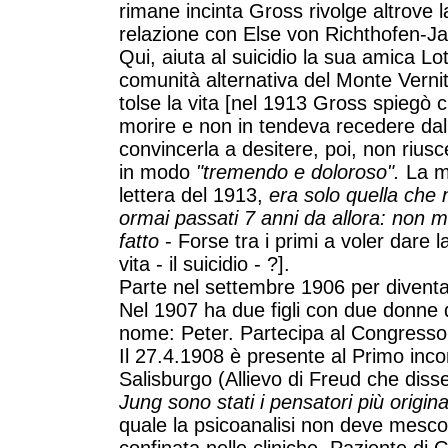
rimane incinta Gross rivolge altrove l
relazione con Else von Richthofen-Ja
Qui, aiuta al suicidio la sua amica L
comunità alternativa del Monte Vernità
tolse la vita [nel 1913 Gross spiegò
morire e non in tendeva recedere dal
convincerla a desitere, poi, non riusce
in modo
"tremendo e doloroso".
La mi
lettera del 1913,
era solo quella che 
ormai passati 7 anni da allora: non m
fatto
- Forse tra i primi a voler dare la
vita - il suicidio - ?].
Parte nel settembre 1906 per diventa
Nel 1907 ha due figli con due donne di
nome: Peter. Partecipa al Congresso
Il 27.4.1908 è presente al Primo inco
Salisburgo (Allievo di Freud che diss
Jung sono stati i pensatori più origina
quale la psicoanalisi non deve mescol