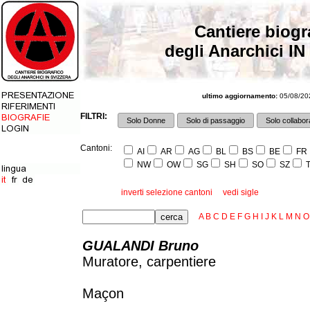
Cantiere biogr
degli Anarchici IN
ultimo aggiornamento:
05/08/202
FILTRI:
Solo Donne
Solo di passaggio
Solo collabora
Cantoni:
AI
AR
AG
BL
BS
BE
FR
NW
OW
SG
SH
SO
SZ
T
inverti selezione cantoni
vedi sigle
A
B
C
D
E
F
G
H
I
J
K
L
M
N
O
GUALANDI Bruno
Muratore, carpentiere
Maçon