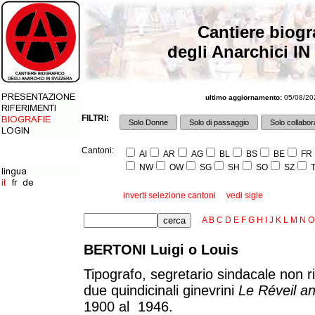
Cantiere biogr
degli Anarchici IN
ultimo aggiornamento:
05/08/202
FILTRI:
Solo Donne
Solo di passaggio
Solo collabora
Cantoni:
AI
AR
AG
BL
BS
BE
FR
NW
OW
SG
SH
SO
SZ
T
inverti selezione cantoni
vedi sigle
A
B
C
D
E
F
G
H
I
J
K
L
M
N
O
BERTONI Luigi o Louis
Tipografo, segretario sindacale non r
due quindicinali ginevrini
Le Réveil an
1900 al 1946.