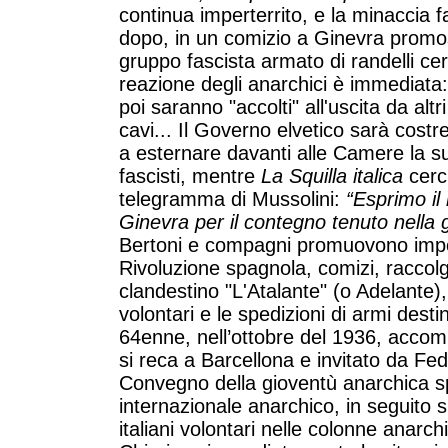
continua imperterrito, e la minaccia f
dopo, in un comizio a Ginevra promoss
gruppo fascista armato di randelli cer
reazione degli anarchici è immediata: 
poi saranno "accolti" all'uscita da alt
cavi... Il Governo elvetico sarà costre
a esternare davanti alle Camere la s
fascisti, mentre
La Squilla italica
cerch
telegramma di Mussolini:
“Esprimo il
Ginevra per il contegno tenuto nella 
Bertoni e compagni promuovono impon
Rivoluzione spagnola, comizi, raccolg
clandestino "L'Atalante" (o Adelante)
volontari e le spedizioni di armi dest
64enne, nell’ottobre del 1936, acco
si reca a Barcellona e invitato da Fe
Convegno della gioventù anarchica s
internazionale anarchico, in seguito s
italiani volontari nelle colonne anarc