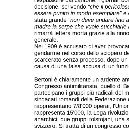
l’espulsione dal cantone: i giornali 
decisione, scrivendo
“che il pericolo
essere punito in modo esemplare”
e 
stata grande
“non deve andare fino a
madre la serpe che vuole succhiarle il
rimarrà lettera morta grazie alla rin
generale.
Nel 1909 è accusato di aver provocat
gendarme nel corso dello sciopero dei
scarcerato senza processo, dopo un 
causa di una falsa accusa di un funzi
Bertoni è chiaramente un ardente anti
Congresso antimilitarista, quello di B
partecipano i gruppi più radicali del 
sindacati romandi della Federazione 
rappresentano 7/8'000 operai, l'Unio
rappresenta 15'000, la Lega rivoluzion
anarchici, due gruppi tolstojani, una s
svizzero. Si tratta di un congresso c