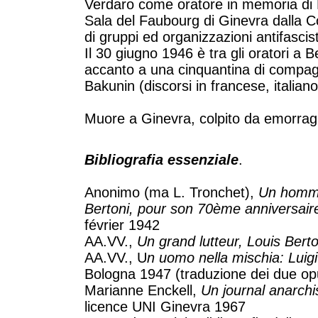
Verdaro come oratore in memoria di M
Sala del Faubourg di Ginevra dalla Col
di gruppi ed organizzazioni antifascis
Il 30 giugno 1946 è tra gli oratori a 
accanto a una cinquantina di compagni
Bakunin (discorsi in francese, italian
Muore a Ginevra, colpito da emorragi
Bibliografia essenziale
.
Anonimo (ma L. Tronchet),
Un homme
Bertoni, pour son 70ème anniversair
février 1942
AA.VV.,
Un grand lutteur, Louis Bert
AA.VV., U
n uomo nella mischia: Luigi
Bologna 1947 (traduzione dei due opu
Marianne Enckell,
Un journal anarchi
licence UNI Ginevra 1967