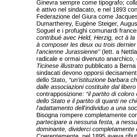
Ginevra sempre come tipografo; collabor
è attivo nel sindacato, e nel 1893 con
Federazione del Giura come Jacques
Dumartherey, Eugène Steiger, August
Soguel e i profughi comunardi france
contribué avec Held, Herzig, ect à la
à composer les deux ou trois dernier
l'ancienne Jurassienne"
(lett. a Nett
radicale e ormai divenuto anarchico,
Ticinese illustrato
pubblicato a Berna 
sindacati devono opporsi decisamente
dello Stato,
“un’istituzione barbara c
dalle associazioni costituite dal liber
contrapposizione:
“il partito di color
dello Stato e il partito di quanti ne 
l'adattamento dell'individuo a una soc
Bisogna rompere completamente con 
partecipare a nessuna festa, a nes
dominante, dividerci completamente da
Coerentemente, nel 1895 aveva rifiutat