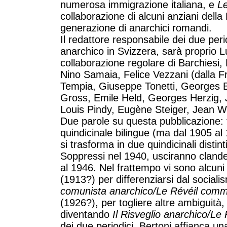
numerosa immigrazione italiana, e
Le
collaborazione di alcuni anziani dell
generazione di anarchici romandi.
Il redattore responsabile dei due per
anarchico in Svizzera, sarà proprio Lu
collaborazione regolare di Barchiesi
Nino Samaia, Felice Vezzani (dalla Fr
Tempia, Giuseppe Tonetti, Georges B
Gross, Emile Held, Georges Herzig, J
Louis Pindy, Eugène Steiger, Jean W
Due parole su questa pubblicazione: fi
quindicinale bilingue (ma dal 1905 al 
si trasforma in due quindicinali distint
Soppressi nel 1940, usciranno cland
al 1946. Nel frattempo vi sono alcuni
(1913?) per differenziarsi dal sociali
comunista anarchico/Le Révéil comm
(1926?), per togliere altre ambiguità,
diventando
Il Risveglio anarchico/Le 
dei due periodici, Bertoni affianca un