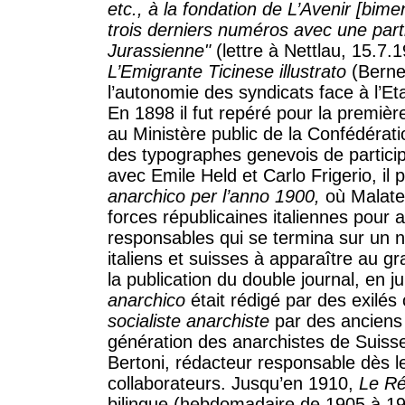
etc., à la fondation de L’Avenir [bim
trois derniers numéros avec une part
Jurassienne"
(lettre à Nettlau, 15.7.
L’Emigrante Ticinese illustrato
(Berne
l’autonomie des syndicats face à l’Eta
En 1898 il fut repéré pour la première
au Ministère public de la Confédérat
des typographes genevois de particip
avec Emile Held et Carlo Frigerio, il 
anarchico per l’anno 1900,
où Malate
forces républicaines italiennes pour 
responsables qui se termina sur un n
italiens et suisses à apparaître au g
la publication du double journal, en ju
anarchico
était rédigé par des exilés
socialiste anarchiste
par des anciens 
génération des anarchistes de Suis
Bertoni, rédacteur responsable dès l
collaborateurs. Jusqu’en 1910,
Le Rév
bilingue (hebdomadaire de 1905 à 190