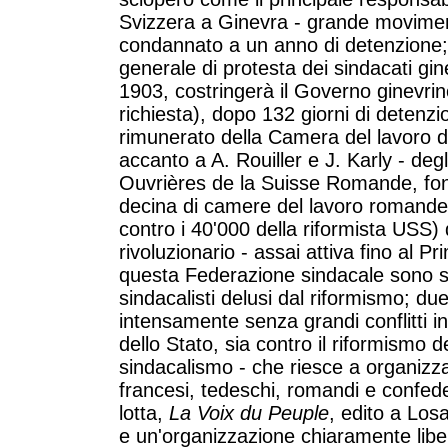
Svizzera a Ginevra - grande movimen
condannato a un anno di detenzione;
generale di protesta dei sindacati gin
1903, costringerà il Governo ginevrin
richiesta), dopo 132 giorni di detenz
rimunerato della Camera del lavoro di
accanto a A. Rouiller e J. Karly - deg
Ouvrières de la Suisse Romande, fon
decina di camere del lavoro romande 
contro i 40'000 della riformista USS) 
rivoluzionario - assai attiva fino al Pr
questa Federazione sindacale sono sia 
sindacalisti delusi dal riformismo; d
intensamente senza grandi conflitti in
dello Stato, sia contro il riformismo
sindacalismo - che riesce a organizzar
francesi, tedeschi, romandi e confede
lotta,
La Voix du Peuple
, edito a Los
e un'organiz­zazione chiaramente liberta