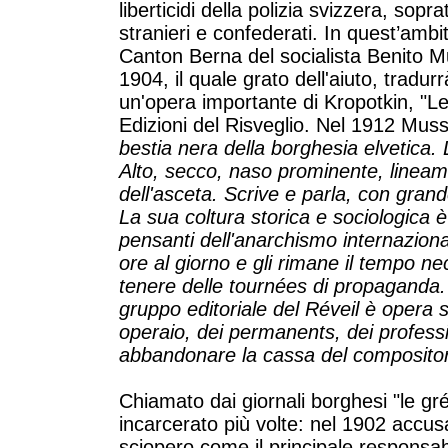
liberticidi della polizia svizzera, sopr
stranieri e confederati. In quest’ambi
Canton Berna del socialista Benito Mu
1904, il quale grato dell'aiuto, tradu
un'opera importante di Kropotkin, "Le p
Edizioni del Risveglio. Nel 1912 Muss
bestia nera della borghesia elvetica.
Alto, secco, naso prominente, lineam
dell'asceta. Scrive e parla, con grande
La sua coltura storica e sociologica è
pensanti dell'anarchismo internaziona
ore al giorno e gli rimane il tempo ne
tenere delle tournées di propaganda. L
gruppo editoriale del Réveil è opera
operaio, dei permanents, dei professi
abbandonare la cassa del compositore
Chiamato dai giornali borghesi "le grév
incarcerato più volte: nel 1902 accu
sciopero come il principale responsab