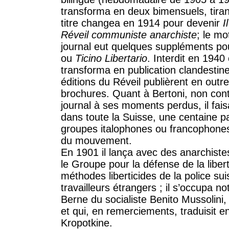
transforma en deux bimensuels, tiran
titre changea en 1914 pour devenir
I
Réveil communiste anarchiste
; le m
journal eut quelques suppléments po
ou
Ticino Libertario
. Interdit en 1940
transforma en publication clandestine
éditions du Réveil publièrent en outr
brochures. Quant à Bertoni, non cont
journal à ses moments perdus, il fai
dans toute la Suisse, une centaine 
groupes italophones ou francophones
du mouvement.
En 1901 il lança avec des anarchistes
le Groupe pour la défense de la liber
méthodes liberticides de la police s
travailleurs étrangers ; il s’occupa 
Berne du socialiste Benito Mussolini
et qui, en remerciements, traduisit en
Kropotkine.