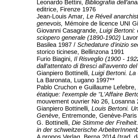
Leonardo Bettini,
Bibliografia dell’a
editrice, Firenze 1976
Jean-Louis Amar
, Le Réveil anarchi
genevois,
Mémoire de licence UNI G
Giovanni Casagrande,
Luigi Bertoni:
sciopero generale (1890-1902)
Lavoro
Basilea 1987 /
Schedature d'inizio sec
storico ticinese, Bellinzona 1991
Furio Biagini,
Il Risveglio (1900 - 192
dall’attentato di Bresci all’avvento de
Gianpiero Bottinelli,
Luigi Bertoni. La
La Baronata, Lugano 1997**
Pablo Cruchon e Guillaume Lefebre,
étatique: l'exemple de "L'Affaire Bert
mouvement ouvrier No 26, Losanna
Gianpiero Bottinelli,
Louis Bertoni. Un
Genève
, Entremonde, Genève-Paris 2
G. Bottinelli,
Die Stimme der Freiheit
in der schweitzerische ArbeiterInne
A propos Verlag, Berna 2014 (trad. d