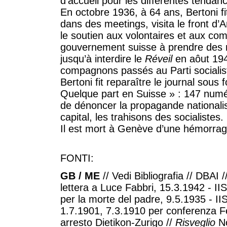
d’accueil pour les différentes tend
En octobre 1936, à 64 ans, Bertoni f
dans des meetings, visita le front d’Ar
le soutien aux volontaires et aux com
gouvernement suisse à prendre des m
jusqu’à interdire le
Réveil
en aôut 194
compagnons passés au Parti socialist
Bertoni fit reparaître le journal sou
Quelque part en Suisse » : 147 numé
de dénoncer la propagande nationalist
capital, les trahisons des socialistes.
Il est mort à Genève d’une hémorragi
FONTI:
GB / ME
// Vedi Bibliografia // DBAI 
lettera a Luce Fabbri, 15.3.1942 - IIS
per la morte del padre, 9.5.1935 - II
1.7.1901, 7.3.1910 per conferenza F
arresto Dietikon-Zurigo //
Risveglio
No