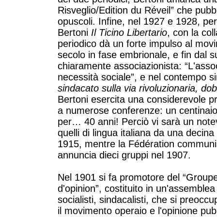
Risveglio/Edition du Réveil” che pubbl
opuscoli. Infine, nel 1927 e 1928, p
Bertoni
Il Ticino Libertario
, con la col
periodico dà un forte impulso al movim
secolo in fase embrionale, e fin dal 
chiaramente associazionista: “L'assoc
necessità sociale”, e nel contempo s
sindacato sulla via rivoluzionaria, dob
Bertoni esercita una considerevole pr
a numerose conferenze: un centinaio 
per… 40 anni! Perciò vi sarà un notev
quelli di lingua italiana da una decin
1915, mentre la Fédération communi
annuncia dieci gruppi nel 1907.
Nel 1901 si fa promotore del “Groupe 
d'opinion”, costituito in un'assemblea
socialisti, sindacalisti, che si preocc
il movimento operaio e l'opinione pubb