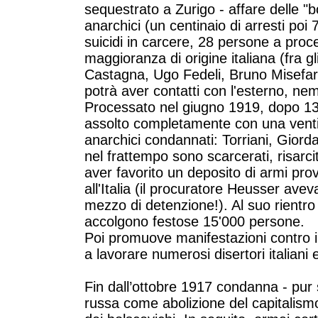
sequestrato a Zurigo - affare delle "
anarchici (un centinaio di arresti poi
suicidi in carcere, 28 persone a proce
maggioranza di origine italiana (fra g
Castagna, Ugo Fedeli, Bruno Misefar
potrà aver contatti con l'esterno, n
Processato nel giugno 1919, dopo 13
assolto completamente con una ventina
anarchici condannati: Torriani, Giorda
nel frattempo sono scarcerati, risarcit
aver favorito un deposito di armi pr
all'Italia (il procuratore Heusser ave
mezzo di detenzione!). Al suo rientro 
accolgono festose 15'000 persone.
Poi promuove manifestazioni contro i 
a lavorare numerosi disertori italiani 
Fin dall’ottobre 1917 condanna - pur 
russa come abolizione del capitalismo 