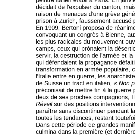
peintre italien établi à Paris. En ja
décidait de l’expulser du canton, mai
raison de menaces d’une grève génér
prison à Zurich, faussement accusé p
En 1909, Bertoni proposa de réanimer 
convoquant un congrès à Bienne, aux
les plus radicales du mouvement ouvr
camps, ceux qui prônaient la désertion,
servir, la destruction de l’armée et 
qui défendaient la propagande défaiti
transformation en armée populaire,
l’Italie entre en guerre, les anarchist
de Suisse un tract en italien,
« Non pa
préconisait de mettre fin à la guerre 
deux de ses proches compagnons, He
Réveil
sur des positions interventionn
paraître sans discontinuer pendant la 
toutes les tendances, restant toutefo
Dans cette période de grandes manifes
culmina dans la première (et dernièr