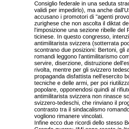
Consiglio federale in una seduta stra
validi per impedirlo), ma anche dall'U
accusano i promotori di "agenti provo
zurighese che non ascolta il diktat del
l'imposizione una sezione ribelle del P
ticinese. In questo congresso, intenzi
antimilitarista svizzera (sotterrata poc
scontrano due posizioni: Bertoni, gli an
romandi leggono l'antimilitarismo come 
servire, diserzione, distruzione dell'e
rivolta, mentre per gli svizzero tedesc
propaganda disfattista nell'esercito
tecniche e delle armi, per poi riutiliz
popolare, opponendosi quindi al rifiut
antimilitarista svizzera non rinasce s
svizzero-tedeschi, che rinviano il prog
contrasto tra il sindacalismo romando
vogliono rimanere vincolati.
Infine ecco due ricordi dello stesso Be