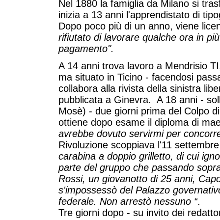
Nel 1880 la famiglia da Milano si tras
inizia a 13 anni l'apprendistato di t
Dopo poco più di un anno, viene lice
rifiutato di lavorare qualche ora in pi
pagamento".
A 14 anni trova lavoro a Mendrisio TI
ma situato in Ticino - facendosi pass
collabora alla rivista della sinistra libe
pubblicata a Ginevra. A 18 anni - soll
Mosè) - due giorni prima del Colpo di 
ottiene dopo esame il diploma di mae
avrebbe dovuto servirmi per concorrer
Rivoluzione scoppiava l'11 settembr
carabina a doppio grilletto, di cui ign
parte del gruppo che passando sopra 
Rossi, un giovanotto di 25 anni, Capo 
s'impossessò del Palazzo governativo[
federale. Non arrestò nessuno “
.
Tre giorni dopo - su invito dei redatto