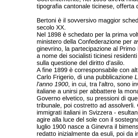
tipografia cantonale ticinese, offerta d
Bertoni è il sovversivo maggior sched
secolo XX.
Nel 1898 è schedato per la prima volta
ministero della Confederazione per av
ginevrino, la partecipazione al Prim
a nome dei socialisti ticinesi residenti
sulla questione del diritto d'asilo.
A fine 1899 è corresponsabile con altr
Carlo Frigerio, di una pubblicazione
L
l'anno 1900
, in cui, tra l'altro, sono 
italiane a unirsi per abbattere la mona
Governo elvetico, su pressioni di quello
tribunale, poi costretto ad assolverli. G
immigrati italiani in Svizzera - esulta
agire alla luce del sole con il sosteg
luglio 1900 nasce a Ginevra il bimen
redatto inizialmente da esuli, poi da i