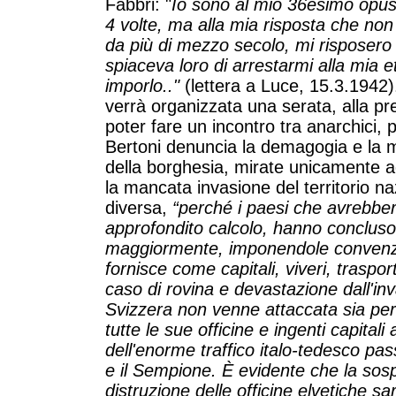
Fabbri: "
Io sono al mio 36esimo opusc
4 volte, ma alla mia risposta che non
da più di mezzo secolo, mi risposero 
spiaceva loro di arrestarmi alla mia et
imporlo.."
(lettera a Luce, 15.3.1942)
verrà organizzata una serata, alla p
poter fare un incontro tra anarchici, pr
Bertoni denuncia la demagogia e la 
della borghesia, mirate unicamente ad
la mancata invasione del territorio na
diversa,
“perché i paesi che avrebber
approfondito calcolo, hanno conclus
maggiormente, imponendole convenzi
fornisce come capitali, viveri, traspor
caso di rovina e devastazione dall'in
Svizzera non venne attaccata sia perch
tutte le sue officine e ingenti capital
dell'enorme traffico italo-tedesco pas
e il Sempione. È evidente che la sospe
distruzione delle officine elvetiche s