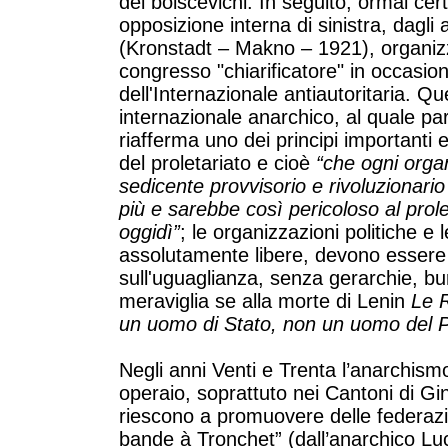
dei bolscevichi. In seguito, ormai cert
opposizione interna di sinistra, dagli a
(Kronstadt – Makno – 1921), organiz
congresso "chiarificatore" in occasi
dell'Internazionale antiautoritaria. 
internazionale anarchico, al quale pa
riafferma uno dei principi importanti 
del proletariato e cioè
“che ogni organ
sedicente provvisorio e rivoluzionar
più e sarebbe così pericoloso al prolet
oggidì”
; le organizzazioni politiche e
assolutamente libere, devono essere f
sull'uguaglianza, senza gerarchie, bu
meraviglia se alla morte di Lenin
Le R
un uomo di Stato, non un uomo del 
Negli anni Venti e Trenta l’anarchis
operaio, soprattuto nei Cantoni di Gin
riescono a promuovere delle federazio
bande à Tronchet” (dall’anarchico Luc