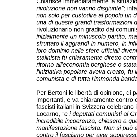
Chiarisce immediatamente la situazio
rivoluzione non vanno disgiunte”;
infa
non solo per custodire al popolo un 
una di queste grandi trasformazioni d
rivoluzionario non gradito dai comuni
inizialmente un minuscolo partito, ma
sfruttato li aggrandì in numero, in in
loro dominio nelle sfere ufficiali div
stalinista fu chiaramente diretto contro
ritorno all'economia borghese o stata
l'iniziativa popolare aveva creato, fu i
comunista e di tutta l'immonda banda d
Per Bertoni le libertà di opinione, di
importanti, e va chiaramente contro 
fascisti italiani in Svizzera celebrano
Locarno,
“e i deputati comunisti al G
incredibile incoerenza, chiesero a qu
manifestazione fascista. Non si può es
contro il fascismo per aver soppresso 