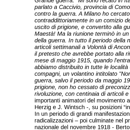
Grande guerra:
“Mi sono recato in I
parlato a Caccivio, provincia di Como
contro la guerra. A Milano ho cercato
contraddittoriamente in un comizio de
uscito di prigione, e convertito alla gu
Maestà! Ma la riunione terminò in un 
della guerra. In tutto il periodo della 
articoli settimanali a Volontà di Ancon
il pretesto che avrebbe portato alla r
mese di maggio 1915, quando l'entrata
abbiamo distribuito in tutte le localit
compagni, un volantino intitolato "Non 
guerra, salvo il periodo da maggio 1
prigione, non ho cessato di preconizza
rivoluzione, con centinaia di articoli 
importanti animatori del movimento 
Herzig e J. Wintsch -, su posizioni “
In un periodo di grandi manifestazioni 
radicalizzazioni – poi culminate nel 
nazionale del novembre 1918 - Berto