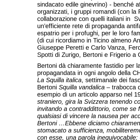
sindacato edile ginevrino) - benché aff
organizzati, i gruppi romandi (con la
collaborazione con quelli italiani in 
un’efficiente rete di propaganda antifa
espatrio per i profughi, per le loro fam
(di cui ricordiamo in Ticino almeno A
Giuseppe Peretti e Carlo Vanza, Fer
Spotti di Zurigo, Bertoni e Frigerio a
Bertoni dà chiaramente fastidio per 
propagandata in ogni angolo della CH, 
La Squilla italica
, settimanale dei fasc
Bertoni
Squilla vandalica
– trabocca di
esempio di un articolo apparso nel 
straniero, gira la Svizzera tenendo co
invitando a contraddittorio, come se f
qualsiasi di vincere la nau­sea per acc
Bertoni …Ebbene diciamo chiaramente 
stomacato a sufficienza, mobiliteremo
con esse, una parola inequivocabile: