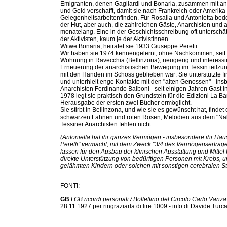
Emigranten, denen Gagliardi und Bonaria, zusammen mit an
und Geld verschafft, damit sie nach Frankreich oder Amerika
Gelegenheitsarbeitenfinden. Für Rosalia und Antonietta bede
der Hut, aber auch, die zahlreichen Gäste, Anarchisten un
monatelang. Eine in der Geschichtsschreibung oft unterschätzt
der Aktivisten, kaum je der Aktivistinnen.
Witwe Bonaria, heiratet sie 1933 Giuseppe Peretti.
Wir haben sie 1974 kennengelernt, ohne Nachkommen, seit 1
Wohnung in Ravecchia (Bellinzona), neugierig und interessie
Erneuerung der anarchistischen Bewegung im Tessin teilzun
mit den Händen im Schoss geblieben war: Sie unterstützte f
und unterhielt enge Kontakte mit den "alten Genossen" - insb
Anarchisten Ferdinando Balboni - seit einigen Jahren Gast i
1978 legt sie praktisch den Grundstein für die Edizioni La Ba
Herausgabe der ersten zwei Bücher ermöglicht.
Sie stirbt in Bellinzona, und wie sie es gewünscht hat, findet 
schwarzen Fahnen und roten Rosen, Melodien aus dem "Nab
Tessiner Anarchisten fehlen nicht.
(Antonietta hat ihr ganzes Vermögen - insbesondere ihr Haus
Peretti" vermacht, mit dem Zweck "3/4 des Vermögensertrag
lassen für den Ausbau der klinischen Ausstattung und Mitte
direkte Unterstützung von bedürftigen Personen mit Krebs, u
gelähmten Kindern oder solchen mit sonstigen cerebralen S
FONTI:
GB /
GB ricordi personali / Bollettino del Circolo Carlo Vanza
28.11.1927 per ringraziarla di lire 1009 - info di Davide Turc