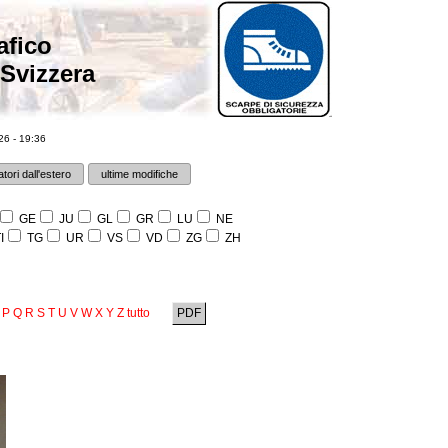
afico
 Svizzera
6 - 19:36
tori dall'estero
ultime modifiche
GE
JU
GL
GR
LU
NE
I
TG
UR
VS
VD
ZG
ZH
P
Q
R
S
T
U
V
W
X
Y
Z
tutto
PDF