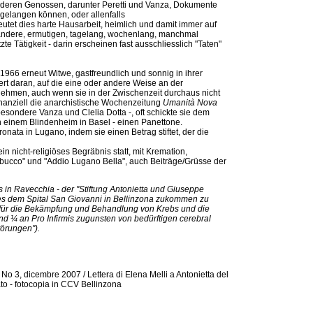
deren Genossen, darunter Peretti und Vanza, Dokumente
 gelangen können, oder allenfalls
utet dies harte Hausarbeit, heimlich und damit immer auf
d andere, ermutigen, tagelang, wochenlang, manchmal
e Tätigkeit - darin erscheinen fast ausschliesslich "Taten"
966 erneut Witwe, gastfreundlich und sonnig in ihrer
rt daran, auf die eine oder andere Weise an der
ehmen, auch wenn sie in der Zwischenzeit durchaus nicht
inanziell die anarchistische Wochenzeitung
Umanità Nova
esondere Vanza und Clelia Dotta -, oft schickte sie dem
n einem Blindenheim in Basel - einen Panettone.
ronata in Lugano, indem sie einen Betrag stiftet, der die
ein nicht-religiöses Begräbnis statt, mit Kremation,
ucco" und "Addio Lugano Bella", auch Beiträge/Grüsse der
 in Ravecchia - der "Stiftung Antonietta und Giuseppe
es dem Spital San Giovanni in Bellinzona zukommen zu
l für die Bekämpfung und Behandlung von Krebs und die
nd ¼ an Pro Infirmis zugunsten von bedürftigen cerebral
törungen").
No 3, dicembre 2007 / Lettera di Elena Melli a Antonietta del
ato - fotocopia in CCV Bellinzona