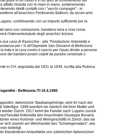
rtecipare in un modo o in un altro al rinnovamento del
a affatto rimasta con le mani in mano, sostenenendo
ntenendo stretti contatti con i “vecchi compagni” - in
panettone all'anarchico Ferdinando Balboni, da alcuni anni
 Lugano, contribuendo con un importo sufficiente per la
ale laico con cremazione, bandiera nera e rose rosse,
 l'intervento/saluto degli anarchici ticinesi.
 la sua casa di Ravecchia - alla “Fondazione Antonietta e
a sostanza per i ¾ all'Ospedale San Giovanni di Bellinzona
la lotta e la cura contro il cancro per l'aiuto diretto a persone
vore dei bambini poveri colpiti da paralisi cerebrale o
te in CH, segnalata dal 1931 al 1939, iscritta alla Rubrica
agandini - Bellinzona /TI 16.4.1980
.
gandini, italienische Staatsangehörige, wird ihr nach der
i Vaterfigur. 1898 wandert sie nämlich mit ihrer Mutter und
d wieder Zürich. 1917 kehrt die Familie nach Lugano zurück
darauf heiratet Antonietta den Anarchisten Giuseppe Bonaria
ümer eines Kolonial- und Weingeschäfts in Zürich, das sie
, der sich sowohl am Weinhandel des "Schwiegervaters", wie
sin beteiligt.
er klandestinen Anlaufstelle von zahlreichen italienischen