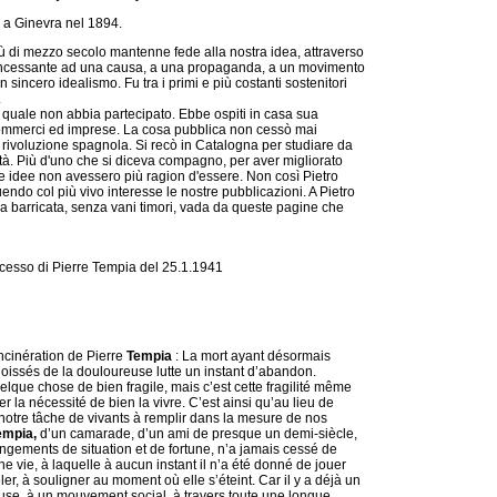
 a Ginevra nel 1894.
più di mezzo secolo mantenne fede alla nostra idea, attraverso
tà incessante ad una causa, a una propaganda, a un movimento
sincero idealismo. Fu tra i primi e più costanti sostenitori
.
la quale non abbia partecipato. Ebbe ospiti in casa sua
 commerci ed imprese. La cosa pubblica non cessò mai
rivoluzione spagnola. Si recò in Catalogna per studiare da
tà. Più d'uno che si diceva compagno, per aver migliorato
e idee non avessero più ragion d'essere. Non così Pietro
endo col più vivo interesse le nostre pubblicazioni. A Pietro
la barricata, senza vani timori, vada da queste pagine che
cesso di Pierre Tempia del 25.1.1941
incinération de Pierre
Tempia
: La mort ayant désormais
goissés de la douloureuse lutte un instant d’abandon.
elque chose de bien fragile, mais c’est cette fragilité même
r la nécessité de bien la vivre. C’est ainsi qu’au lieu de
otre tâche de vivants à remplir dans la mesure de nos
empia,
d’un camarade, d’un ami de presque un demi-siècle,
ngements de situation et de fortune, n’a jamais cessé de
 vie, à laquelle à aucun instant il n’a été donné de jouer
r, à souligner au moment où elle s’éteint. Car il y a déjà un
ause, à un mouvement social, à travers toute une longue