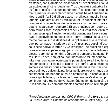
existence, sans jamais se laisser aller au scepticisme et au 
caractère, un sincère idéalisme. Trop d’égarés sont prêts à s
qu’à des succès d'ailleurs éphémères à se contredire sous p
maux, mais â les accepter comme n’étant, hélas ! que trop r
idée, dont il n’a tiré d’ailleurs aucun profit et à laquelle il
louable. Que dire aussi du fait de vouer un constant intérêt à
non pas en suivant la mode ou le succès du moment, mais e
quand ils paraissent sombrer? Et ces principes sont ceux de la 
deux termes sont inséparables et ceux qui les dissocient re
le nom, alors que l’ancienne iniquité continuera à sévir sou
Avec quel juvénile enthousiasme, Pierre
Tempia
salua la rév
même preuve sur sa destinée d’un optimisme que le froid exam
quel personnage historique a dit qu’il n’est pas besoin d’es
sous cette nouvelle forme : « Ce n’est pas une question d’e
nous sommes appelés à agir par conscience, par le fait que n
blesse, opprime, amoindrit, dégrade la personne humaine. Po
résultat? Certes, non, et pourtant dans notre for intérieur no
lutte n’est pas vaine, et ne pas la poursuivre serait étouffer c
l’apport le plus efficace à la cause du progrès. Voilà les pe
sommes venus ici nous entretenir une dernière fois, par une é
ceux qui nous quittent la partie la meilleure. Avec chaque p
sentiment d’une période aussi de notre vie qui s’achève, d
nous a quitté le long de la route. L’irréparable s’est accomp
continuer notre œuvre de véritable rédemption de la misère e
Puissions-nous y demeurer fidèles comme Pierre
Tempia
jus
(Piero Ambrosio annota - dal CPC di Roma - che
forse
si tra
24.9.
1857
, dom. a Chemin de Maisonnette a Petit Lancy... -