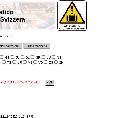
afico
 Svizzera
6 - 18:59
tori dall'estero
ultime modifiche
GE
JU
GL
GR
LU
NE
I
TG
UR
VS
VD
ZG
ZH
P
Q
R
S
T
U
V
W
X
Y
Z
tutto
PDF
.12.1940
[25.1.1941??]