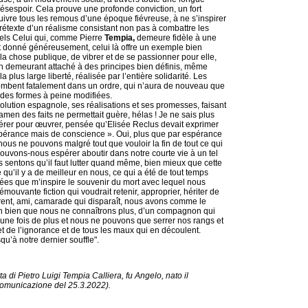
désespoir. Cela prouve une profonde conviction, un fort
uivre tous les remous d’une époque fiévreuse, à ne s’inspirer
rétexte d’un réalisme consistant non pas à combattre les
éels Celui qui, comme Pierre
Tempia,
demeure fidèle à une
 s’est donné généreusement, celui là offre un exemple bien
 la chose publique, de vibrer et de se passionner pour elle,
n demeurant attaché à des principes bien définis, même
plus large liberté, réalisée par l’entière solidarité. Les
tombent fatalement dans un ordre, qui n’aura de nouveau que
s des formes à peine modifiées.
olution espagnole, ses réalisations et ses promesses, faisant
en des faits ne permettait guère, hélas ! Je ne sais plus
pérer pour œuvrer, pensée qu’Elisée Reclus devait exprimer
spérance mais de conscience ». Oui, plus que par espérance
ous ne pouvons malgré tout que vouloir la fin de tout ce qui
uvons-nous espérer aboutir dans notre courte vie à un tel
us sentons qu’il faut lutter quand même, bien mieux que cette
e qu’il y a de meilleur en nous, ce qui a été de tout temps
nsées que m’inspire le souvenir du mort avec lequel nous
mouvante fiction qui voudrait retenir, approprier, hériter de
arent, ami, camarade qui disparaît, nous avons comme le
’un bien que nous ne connaîtrons plus, d’un compagnon qui
li une fois de plus et nous ne pouvons que serrer nos rangs et
t de l’ignorance et de tous les maux qui en découlent.
qu’à notre dernier souffle".
tta di Pietro Luigi Tempia Calliera, fu Angelo, nato il
 comunicazione del 25.3.2022).