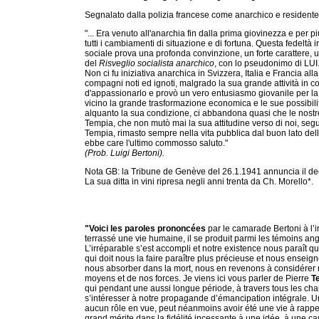
Segnalato dalla polizia francese come anarchico e residente
"... Era venuto all'anarchia fin dalla prima giovinezza e per 
tutti i cambiamenti di situazione e di fortuna. Questa fedel
sociale prova una profonda convinzione, un forte carattere, un 
del
Risveglio socialista anarchico
, con lo pseudonimo di LUI
Non ci fu iniziativa anarchica in Svizzera, Italia e Francia al
compagni noti ed ignoti, malgrado la sua grande attività in
d'appassionarlo e provò un vero entusiasmo giovanile per la 
vicino la grande trasformazione economica e le sue possibili
alquanto la sua condizione, ci abbandona quasi che le nostr
Tempia, che non mutò mai la sua attitudine verso di noi, segu
Tempia, rimasto sempre nella vita pubblica dal buon lato del
ebbe care l'ultimo commosso saluto."
(Prob. Luigi Bertoni).
Nota GB: la Tribune de Genève del 26.1.1941 annuncia il de
La sua ditta in vini ripresa negli anni trenta da Ch. Morello*.
"Voici les paroles prononcées
par le camarade Bertoni à l’
terrassé une vie humaine, il se produit parmi les témoins an
L’irréparable s’est accompli et notre existence nous paraît qu
qui doit nous la faire paraître plus précieuse et nous enseigne
nous absorber dans la mort, nous en revenons à considérer n
moyens et de nos forces. Je viens ici vous parler de Pierre
T
qui pendant une aussi longue période, à travers tous les cha
s’intéresser à notre propagande d’émancipation intégrale. Une
aucun rôle en vue, peut néanmoins avoir été une vie à rappele
grand mérite dans la fidélité incessante à une idée, à une c