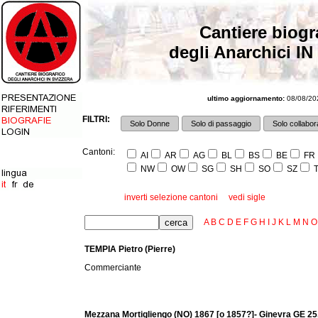
Cantiere biogr
degli Anarchici IN
ultimo aggiornamento:
08/08/202
FILTRI:
Solo Donne
Solo di passaggio
Solo collabora
Cantoni:
AI
AR
AG
BL
BS
BE
FR
NW
OW
SG
SH
SO
SZ
T
inverti selezione cantoni
vedi sigle
A
B
C
D
E
F
G
H
I
J
K
L
M
N
O
TEMPIA Pietro (Pierre)
Commerciante
Mezzana Mortigliengo (NO) 1867 [o 1857?]- Ginevra GE 25