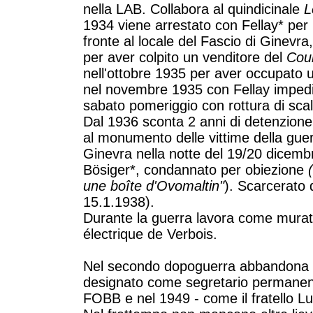
nella LAB. Collabora al quindicinale
L
1934 viene arrestato con Fellay* per 
fronte al locale del Fascio di Ginev
per aver colpito un venditore del
Cou
nell'ottobre 1935 per aver occupato u
nel novembre 1935 con Fellay impedisc
sabato pomeriggio con rottura di scal
Dal 1936 sconta 2 anni di detenzione
al monumento delle vittime della gue
Ginevra nella notte del 19/20 dicembr
Bösiger*, condannato per obiezione
une boîte d'Ovomaltin
"
). Scarcerato
15.1.1938).
Durante la guerra lavora come murato
électrique de Verbois.
Nel secondo dopoguerra abbandona i
designato come segretario permanent
FOBB e nel 1949 - come il fratello Luci