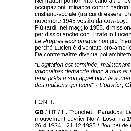
Nel frattempo non mancano altre liev
occupazioni, minacce contro padroni 
cristiano-sociale (tra cui di essersi 
novembre 1948 vestito da cow-boy...
Più tardi, nel maggio 1955, dimission
per dissidi anche con il fratello Lucie
Le Progrès économique
non più "neut
perché Lucien è diventato pro-ameri
Da contremaître diventa poi architett
"L'agitation est terminée, maintenant 
volontaires demande donc à tous et a
tenir prêts à son appel pour le soute
des maisons qui tuent"
-
L'ouvrier
, G
FONTI:
GB
/ HT / H. Tronchet, "Paradoxal Lé
mouvement ouvrier No 7, Losanna 1
26.4.1934 - 21.12.1935 /
Journal de