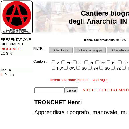
Cantiere biogr
degli Anarchici IN
ultimo aggiornamento:
08/08/202
FILTRI:
Solo Donne
Solo di passaggio
Solo collabora
Cantoni:
AI
AR
AG
BL
BS
BE
FR
NW
OW
SG
SH
SO
SZ
T
inverti selezione cantoni
vedi sigle
A
B
C
D
E
F
G
H
I
J
K
L
M
N
O
TRONCHET Henri
Apprendista tipografo, manovale, mur