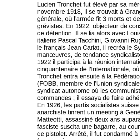
Lucien Tronchet fut élevé par sa mè
novembre 1918, il se trouvait à Gran
générale, où l’armée fit 3 morts et 
grévistes. En 1922, objecteur de con
de détention. Il se lia alors avec Lou
italiens Pascal Tacchini, Giovanni Ru
le français Jean Cariat, il recréa l
manœuvres, de tendance syndicaliste
1922 il participa à la réunion internat
cinquantenaire de l’Internationale, où
Tronchet entra ensuite à la Fédératio
(FOBB, membre de l’Union syndicale 
syndicat autonome où les communiste
commandes ; il essaya de faire adhér
En 1926, les partis socialistes suisse 
anarchiste tinrent un meeting à Gen
Matteotti, assassiné deux ans aupar
fasciste suscita une bagarre, au cour
de pistolet. Arrêté, il fut condamné