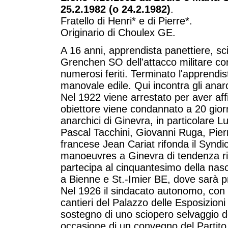
25.2.1982 (o 24.2.1982)
.
Fratello di Henri* e di Pierre*.
Originario di Choulex GE.
A 16 anni, apprendista panettiere, s
Grenchen SO dell'attacco militare cont
numerosi feriti. Terminato l'apprendi
manovale edile. Qui incontra gli anarc
Nel 1922 viene arrestato per aver aff
obiettore viene condannato a 20 giorn
anarchici di Ginevra, in particolare Lui
Pascal Tacchini, Giovanni Ruga, Pierr
francese Jean Cariat rifonda il Syn
manoeuvres a Ginevra di tendenza ri
partecipa al cinquantesimo della nasci
a Bienne e St.-Imier BE, dove sarà p
Nel 1926 il sindacato autonomo, con 
cantieri del Palazzo delle Esposizio
sostegno di uno sciopero selvaggio de
occasione di un convegno del Partito s