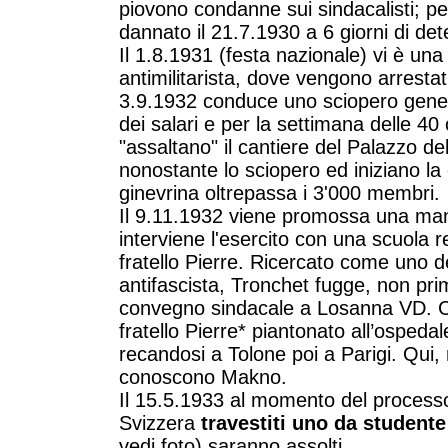
piovono condanne sui sindacalisti; p
dannato il 21.7.1930 a 6 giorni di de
Il 1.8.1931 (festa nazionale) vi è un
antimilitarista, dove vengono arrestat
3.9.1932 conduce uno sciopero general
dei salari e per la settimana delle 40 
"assaltano" il cantiere del Palazzo de
nonostante lo sciopero ed iniziano la
ginevrina oltrepassa i 3'000 membri.
Il 9.11.1932 viene promossa una man
interviene l'esercito con una scuola recl
fratello Pierre. Ricercato come uno d
antifascista, Tronchet fugge, non pri
convegno sindacale a Losanna VD. C
fratello Pierre* piantonato all’ospeda
recandosi a Tolone poi a Parigi. Qui
conoscono Makno.
Il 15.5.1933 al momento del processo 
Svizzera
travestiti uno da studente
vedi foto) saranno assolti.