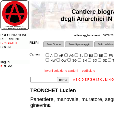
Cantiere biogr
degli Anarchici IN
ultimo aggiornamento:
08/08/202
FILTRI:
Solo Donne
Solo di passaggio
Solo collabora
Cantoni:
AI
AR
AG
BL
BS
BE
FR
NW
OW
SG
SH
SO
SZ
T
inverti selezione cantoni
vedi sigle
A
B
C
D
E
F
G
H
I
J
K
L
M
N
O
TRONCHET Lucien
Panettiere, manovale, muratore, seg
ginevrina