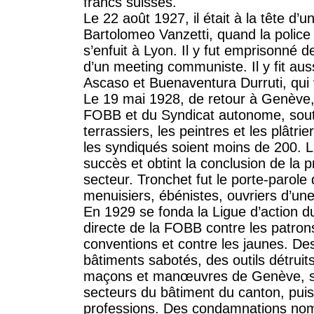
francs suisses.
Le 22 août 1927, il était à la tête d
Bartolomeo Vanzetti, quand la police i
s’enfuit à Lyon. Il y fut emprisonné d
d’un meeting communiste. Il y fit au
Ascaso et Buenaventura Durruti, qui v
Le 19 mai 1928, de retour à Genève,
FOBB et du Syndicat autonome, sou
terrassiers, les peintres et les plâtri
les syndiqués soient moins de 200. L
succès et obtint la conclusion de la 
secteur. Tronchet fut le porte-parole
menuisiers, ébénistes, ouvriers d’une
En 1929 se fonda la Ligue d’action d
directe de la FOBB contre les patrons
conventions et contre les jaunes. D
bâtiments sabotés, des outils détruits
maçons et manœuvres de Genève, s’é
secteurs du bâtiment du canton, puis
professions. Des condamnations nom