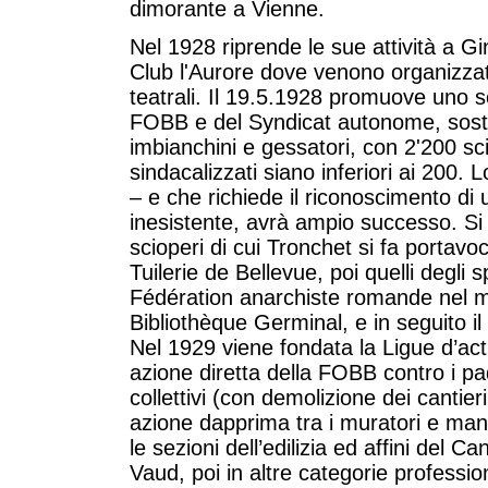
dimorante a Vienne.
Nel 1928 riprende le sue attività a Gin
Club l'Aurore dove venono organizzat
teatrali. Il 19.5.1928 promuove uno s
FOBB e del Syndicat autonome, sosten
imbianchini e gessatori, con 2'200 sc
sindacalizzati siano inferiori ai 200.
– e che richiede il riconoscimento di u
inesistente, avrà ampio successo. Si 
scioperi di cui Tronchet si fa portavo
Tuilerie de Bellevue, poi quelli degli 
Fédération anarchiste romande nel mes
Bibliothèque Germinal, e in seguito i
Nel 1929 viene fondata la Ligue d’act
azione diretta della FOBB contro i pad
collettivi (con demolizione dei cantieri
azione dapprima tra i muratori e manov
le sezioni dell’edilizia ed affini del
Vaud, poi in altre categorie profession