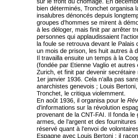
sur le front du chômage. En décemb
bien déterminés, Tronchet organisa l
insalubres dénoncés depuis longtemps
groupes d’hommes se mirent à démolir
à les déloger, mais finit par arrêter 
personnes qui applaudissaient l’actio
la foule se retrouva devant le Palais
un mois de prison, les huit autres à
Il travailla ensuite un temps à la Co
(fondée par Etienne Vaglio et autres 
Zurich, et finit par devenir secréta
1er janvier 1936. Cela n’alla pas san
anarchistes genevois ; Louis Bertoni,
Tronchet, le critiqua violemment.
En août 1936, il organisa pour le
Rév
d’informations sur la révolution espa
provenant de la CNT-FAI. Il fonda l
armes, de l’argent et des fournitures 
réservé quant à l’envoi de volontaires
Espagne avec Louis Bertoni ; il raco