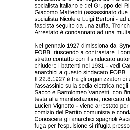
socialista italiano e del Gruppo del R
Giacomo Matteotti (assassinato due ann
socialista Nicole e Luigi Bertoni - a
fascista seguito da una zuffa, Tronch
Arrestato è condannato ad una multa ..
Nel gennaio 1927 dimissiona dal Syn
FOBB, riuscendo a contrastare il do
stretto contatto con il sindacato aut
chiudere i battenti nel 1931 - vedi Car
anarchici a questo sindacato FOBB..
Il 22.8.1927 è tra gli organizzatori 
l’assassinio sulla sedia elettrica negli
Sacco e Bartolomeo Vanzetti, con l’int
testa alla manifestazione, ricercato d
Lucien Vignotto - viene arrestato per
comizio del Partito comunista e cond
Conoscerà gli anarchici spagnoli Asca
fuga per l'espulsione si rifugia presso 