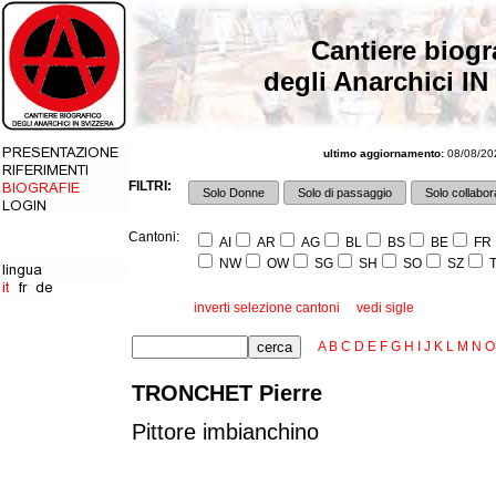
Cantiere biogr
degli Anarchici IN
ultimo aggiornamento:
08/08/202
FILTRI:
Solo Donne
Solo di passaggio
Solo collabora
Cantoni:
AI
AR
AG
BL
BS
BE
FR
NW
OW
SG
SH
SO
SZ
T
inverti selezione cantoni
vedi sigle
A
B
C
D
E
F
G
H
I
J
K
L
M
N
O
TRONCHET Pierre
Pittore imbianchino