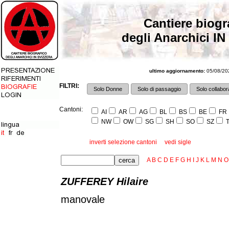
Cantiere biogr
degli Anarchici IN
ultimo aggiornamento:
05/08/202
FILTRI:
Solo Donne
Solo di passaggio
Solo collabora
Cantoni:
AI
AR
AG
BL
BS
BE
FR
NW
OW
SG
SH
SO
SZ
T
inverti selezione cantoni
vedi sigle
A
B
C
D
E
F
G
H
I
J
K
L
M
N
O
ZUFFEREY Hilaire
manovale