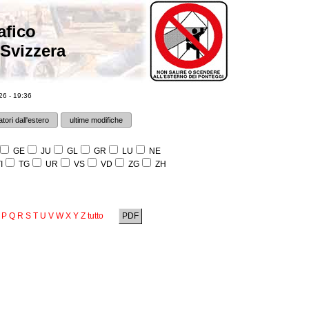
afico
 Svizzera
6 - 19:36
tori dall'estero
ultime modifiche
GE
JU
GL
GR
LU
NE
I
TG
UR
VS
VD
ZG
ZH
P
Q
R
S
T
U
V
W
X
Y
Z
tutto
PDF