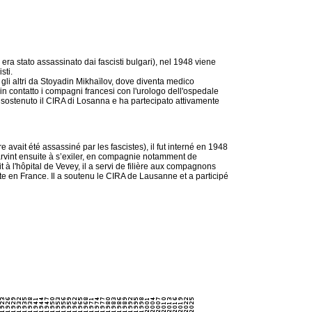
 era stato assassinato dai fascisti bulgari), nel 1948 viene
sti.
 gli altri da Stoyadin Mikhaïlov, dove diventa medico
in contatto i compagni francesi con l'urologo dell'ospedale
 sostenuto il CIRA di Losanna e ha partecipato attivamente
re avait été assassiné par les fascistes), il fut interné en 1948
arvint ensuite à s’exiler, en compagnie notamment de
it à l'hôpital de Vevey, il a servi de filière aux compagnons
ite en France. Il a soutenu le CIRA de Lausanne et a participé