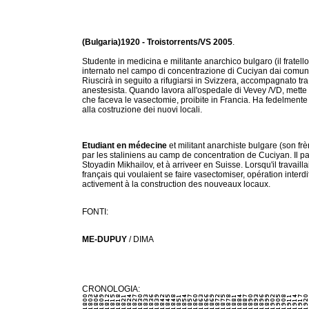
(Bulgaria)1920 - Troistorrents/VS 2005
.
Studente in medicina e militante anarchico bulgaro (il fratello
internato nel campo di concentrazione di Cuciyan dai comuni
Riuscirà in seguito a rifugiarsi in Svizzera, accompagnato tra
anestesista. Quando lavora all'ospedale di Vevey /VD, mette 
che faceva le vasectomie, proibite in Francia. Ha fedelmente
alla costruzione dei nuovi locali.
Etudiant en médecine
et militant anarchiste bulgare (son frè
par les staliniens au camp de concentration de Cuciyan. Il p
Stoyadin Mikhailov, et à arriveer en Suisse. Lorsqu'il travailla
français qui voulaient se faire vasectomiser, opération interd
activement à la construction des nouveaux locaux.
FONTI:
ME-DUPUY
/ DIMA
CRONOLOGIA: