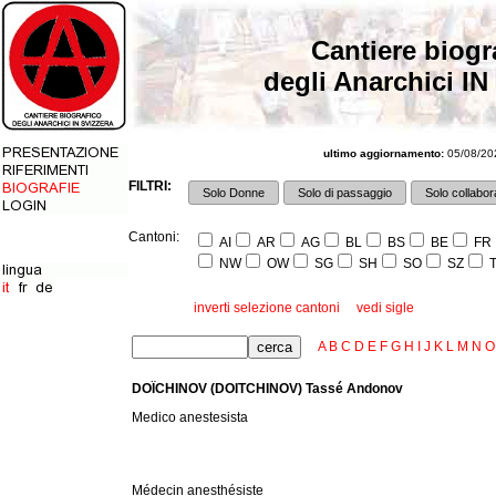
Cantiere biogr
degli Anarchici IN
ultimo aggiornamento:
05/08/202
FILTRI:
Solo Donne
Solo di passaggio
Solo collabora
Cantoni:
AI
AR
AG
BL
BS
BE
FR
NW
OW
SG
SH
SO
SZ
T
inverti selezione cantoni
vedi sigle
A
B
C
D
E
F
G
H
I
J
K
L
M
N
O
DOÏCHINOV (DOITCHINOV) Tassé Andonov
Medico anestesista
Médecin anesthésiste