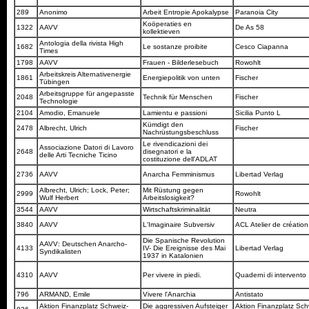
289
Anonimo
Arbeit Entropie Apokalypse
Paranoia City
Koöperaties en
1322
AAVV
De As 58
kollektieven
Antologia della rivista High
1682
Le sostanze proibite
Cesco Ciapanna
Times
1798
AAVV
Frauen - Bilderlesebuch
Rowohlt
Arbeitskreis Alternativenergie
1861
Energiepolitik von unten
Fischer
Tübingen
Arbeitsgruppe für angepasste
2048
Technik für Menschen
Fischer
Technologie
2104
Amodio, Emanuele
Lamientu e passioni
Sicilia Punto L
Kümdigt den
2478
Albrecht, Ulrich
Fischer
Nachrüstungsbeschluss
Le rivendicazioni dei
Associazione Datori di Lavoro
2648
disegnatori e la
delle Arti Tecniche Ticino
costituzione dell'ADLAT
2736
AAVV
Anarcha Femminismus
Libertad Verlag
Albrecht, Ulrich; Lock, Peter;
Mit Rüstung gegen
2999
Rowohlt
Wulf Herbert
Arbeitslosigkeit?
3544
AAVV
Wirtschaftskriminalität
Neutra
3840
AAVV
L'Imaginaire Subversiv
ACL Atelier de création 
Die Spanische Revolution
AAVV: Deutschen Anarcho-
4133
IV- Die Ereignisse des Mai
Libertad Verlag
Syndikalisten
1937 in Katalonien
4310
AAVV
Per vivere in piedi.
Quaderni di intervento
796
ARMAND, Emile
Vivere l'Anarchia
Antistato
Aktion Finanzplatz Schweiz-
Die aggressiven Aufsteiger
Aktion Finanzplatz Schw