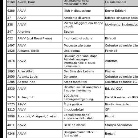
Gli anarchici nella
5160
Avrich, Paul
La salamandra
rivoluzione russa
6286
AAVV
Illich in discussione
Emme Edizioni
37
AAVV
Ambiente di lavoro
Editrice sindacale itali
Piazza Maggiore era troppo
238
AAVV
Movimento Studentes
piccola
247
Anonimo
Spuren
622
AAVV (acd Rossi Pietro)
Il concetto di cultura
Einaudi
1497
AAVV
Processo allo stato
Collettivo editoriale Lib
1528
Aleramo, Sibilla
Una donna
Feltrinelli
Bakunin cent'anni dopo.
Atti del convegno
1676
AAVV
Antistato
internazionale di studi
bakuniniani
1893
Adler, Alfred
Der Sinn des Lebens
Fischer
2059
Adamic, Louis
Dynamite
Collettivo editoriale Lib
2285
Absent, Karl
Arbeit macht frei
Collettivo editoriale 10
Dibattito su: Gli anarchici e
2539
AAVV
Ed. del CDA
il nuovo movimento
100 Jahre
2674
Amberg, H.
Die Volkswirtschaft 9/
Fabrikgesetzgebung
2775
AAVV
È già politica
Rivolta femminile
3215
AAVV
I nucleodollari
CP
La trasformazione
3809
Accattati, V.; Agnoli, J. et al.
Pironti
autoritaria dello stato
4011
AAVV
Belle da morire
Stampa Alternativa
Bologna marzo 1977 ...
4248
AAVV
Bertani
fatti nostri ...