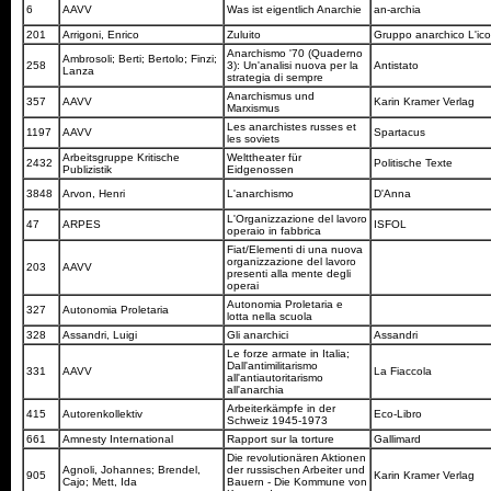
6
AAVV
Was ist eigentlich Anarchie
an-archia
201
Arrigoni, Enrico
Zuluito
Gruppo anarchico L'ic
Anarchismo '70 (Quaderno
Ambrosoli; Berti; Bertolo; Finzi;
258
3): Un'analisi nuova per la
Antistato
Lanza
strategia di sempre
Anarchismus und
357
AAVV
Karin Kramer Verlag
Marxismus
Les anarchistes russes et
1197
AAVV
Spartacus
les soviets
Arbeitsgruppe Kritische
Welttheater für
2432
Politische Texte
Publizistik
Eidgenossen
3848
Arvon, Henri
L'anarchismo
D'Anna
L'Organizzazione del lavoro
47
ARPES
ISFOL
operaio in fabbrica
Fiat/Elementi di una nuova
organizzazione del lavoro
203
AAVV
presenti alla mente degli
operai
Autonomia Proletaria e
327
Autonomia Proletaria
lotta nella scuola
328
Assandri, Luigi
Gli anarchici
Assandri
Le forze armate in Italia;
Dall'antimilitarismo
331
AAVV
La Fiaccola
all'antiautoritarismo
all'anarchia
Arbeiterkämpfe in der
415
Autorenkollektiv
Eco-Libro
Schweiz 1945-1973
661
Amnesty International
Rapport sur la torture
Gallimard
Die revolutionären Aktionen
Agnoli, Johannes; Brendel,
der russischen Arbeiter und
905
Karin Kramer Verlag
Cajo; Mett, Ida
Bauern - Die Kommune von