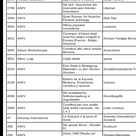
Die IAA - Geschichte der
2788
AAVV
Internationalen Arbeiter-
Libertad
Assoziation
Quiet Rumors: An Anarcha-
3594
AAVV
Dark Star
Feminist anthology
Difesa popolare
3691
AAVV
Lanterna
nonviolenta
Convegno d'intesa degli
anarchici italiani emigrati in
3812
AAVV
Archivio Famiglia Berne
Europa (Francia - Belgio -
Svizzera)
Contributi alla critica armata
3845
Azione Rivoluzionaria
Anarchismo
libertaria
3851
Albini, Luigi
Civiltà ribelle
Ipazia
Eine Stadt in Bewegung.
4223
AAVV
Materialen zu den Zürcher
Sozialdemokratische P
Unruhen
Boletín de la Escuela
4239
AAVV
Moderna. Enseñanza
Vulcano
científica y racional
Die sozialistische
4368
AAVV
Selbstverwaltung in
Grundbegriffe
Jugoslawien
Contributi per una analisi
2869
AAVV
sulla realtà carceraria - No
Lotta continua
1 e 2
La Svizzera e la pena di
Amnesty International
67
Amnesty International
morte
Svizzera
Der grosse Bruch - Revolte
286
AAVV
Kursbuch
81
Zürich 1980 Rivolta nel
294
AAVV
Stampa Alternativa