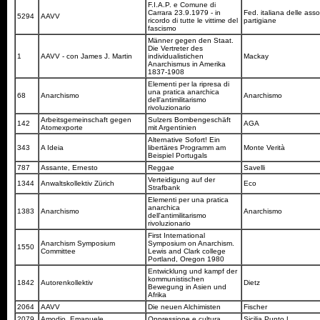
F.I.A.P. e Comune di
Carrara 23.9.1979 - in
Fed. italiana delle asso
5294
AAVV
ricordo di tutte le vittime del
partigiane
fascismo
Männer gegen den Staat.
Die Vertreter des
1
AAVV - con James J. Martin
individualistichen
Mackay
Anarchismus in Amerika
1837-1908
Elementi per la ripresa di
una pratica anarchica
68
Anarchismo
Anarchismo
dell'antimilitarismo
rivoluzionario
Arbeitsgemeinschaft gegen
Sulzers Bombengeschäft
142
AGA
Atomexporte
mit Argentinien
Alternative Sofort! Ein
343
A Ideia
libertäres Programm am
Monte Verità
Beispiel Portugals
787
Assante, Ernesto
Reggae
Savelli
Verteidigung auf der
1344
Anwaltskollektiv Zürich
Eco
Strafbank
Elementi per una pratica
anarchica
1383
Anarchismo
Anarchismo
dell'antimilitarismo
rivoluzionario
First International
Anarchism Symposium
Symposium on Anarchism.
1550
Committee
Lewis and Clark college
Portland, Oregon 1980
Entwicklung und kampf der
kommunistischen
1842
Autorenkollektiv
Dietz
Bewegung in Asien und
Afrika
2064
AAVV
Die neuen Alchimisten
Fischer
2079
Amodio, Emanuele
Oppressione e cultura
Sicilia Punto L