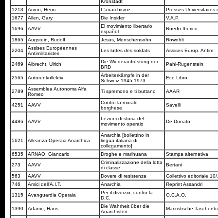
Kronstadt
1213
Arvon, Henri
L'anarchisme
Presses Universitaires
1677
Allen, Gary
Die Insider
V.A.P.
El movimiento libertario
1696
AAVV
Ruedo Iberico
español
1865
Augstein, Rudolf
Jesus, Menschensohn
Rowohlt
Assises Européennes
2204
Les luttes des soldats
Assises Europ. Antim.
Antimilitaristes
Die Wiederaufrüstung der
2469
Albrecht, Ulrich
Pahl-Rugenstein
BRD
Arbeiterkämpfe in der
2565
Autorenkollektiv
Eco Libro
Schweiz 1945-1973
Assemblea Autonoma Alfa
2789
Ti spremono e ti buttano
AAAR
Romeo
Contro la morale
4251
AAVV
Savelli
borghese.
Lezioni di storia del
4486
AAVV
De Donato
movimento operaio
Anarchia [bollettino in
5621
Alleanza Operaia Anarchica
lingua italiana di
collegamento]
6535
ARNAO, Giancarlo
Droghe e marihuana
Stampa alternativa
Criminalizzazione della lotta
273
AAVV
Bertani
di classe
563
AAVV
Dovere di resistenza
Collettivo editoriale 10
746
Amici dell'A.I.T.
Anarchia
Reprint Assandri
Per il divorzio, contro la
1315
Avanguardia Operaia
O.C.A.O.
D.C.
Die Wahrheit über die
1390
Adamo, Hans
Marxistische Taschen
Anarchisten