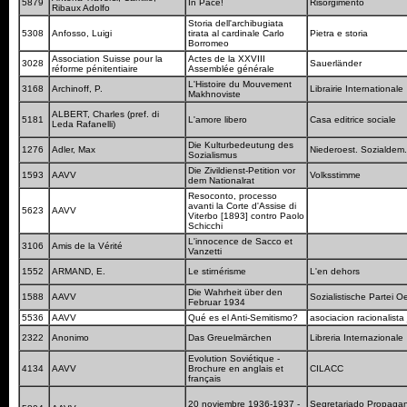
5879
In Pace!
Risorgimento
Ribaux Adolfo
Storia dell'archibugiata
5308
Anfosso, Luigi
tirata al cardinale Carlo
Pietra e storia
Borromeo
Association Suisse pour la
Actes de la XXVIII
3028
Sauerländer
réforme pénitentiaire
Assemblée générale
L'Histoire du Mouvement
3168
Archinoff, P.
Librairie Internationale
Makhnoviste
ALBERT, Charles (pref. di
5181
L'amore libero
Casa editrice sociale
Leda Rafanelli)
Die Kulturbedeutung des
1276
Adler, Max
Niederoest. Sozialdem
Sozialismus
Die Zivildienst-Petition vor
1593
AAVV
Volksstimme
dem Nationalrat
Resoconto, processo
avanti la Corte d'Assise di
5623
AAVV
Viterbo [1893] contro Paolo
Schicchi
L'innocence de Sacco et
3106
Amis de la Vérité
Vanzetti
1552
ARMAND, E.
Le stirnérisme
L'en dehors
Die Wahrheit über den
1588
AAVV
Sozialistische Partei O
Februar 1934
5536
AAVV
Qué es el Anti-Semitismo?
asociacion racionalista
2322
Anonimo
Das Greuelmärchen
Libreria Internazionale
Evolution Soviétique -
4134
AAVV
Brochure en anglais et
CILACC
français
20 noviembre 1936-1937 -
Segretariado Propaga