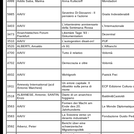
4999
Addis Saba, Marina
Anna Kuliscioff
Mondadori
Severino Di Giovanni - Il
5985
AAVV
Gratis Indesiderabili
pensiero e l'azione
L'ottantesimo anniversario
3403
AAVV
L'Internazionale
della Settimana Rossa
Anarchistisches Forum
Libertäre Tage '93 -
3473
Dezentral
Frankfurt
Dokumentation
3510
AAVV
L'autogestion disait-on!
PUF
3520
ALBERTI, Arnaldo
ch 91
L'Affranchi
4700
AAVV
Tutto è relativo
Volontà
4702
AAVV
Democrazia e oltre
Volontà
4932
AAVV
Wohlgroth
Patrick Frei
Un errore capitale. Il
Amnesty International (acd
1911
dibattito sulla pena di
ECP Edizione Cultura 
Antonio Marchesi)
morte
ALBANESE, Antonio; SANTIN,
Diario di un anarchico
2518
Baldini&Castoldi
Enzo
foggiano
Formen der Macht am
3563
AAVV
Ende des 20.
Le Monde Diplomatiq
Jahrhunderts
La Svizzera verso un
3583
AAVV
Fondazione Guido Ped
deserto industriale?
Bericht über eine
3592
Arbenz, Peter
schweizerische
Migrationspolitik