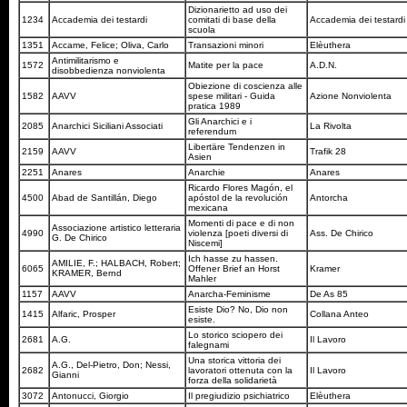
Dizionarietto ad uso dei
1234
Accademia dei testardi
comitati di base della
Accademia dei testard
scuola
1351
Accame, Felice; Oliva, Carlo
Transazioni minori
Elèuthera
Antimilitarismo e
1572
Matite per la pace
A.D.N.
disobbedienza nonviolenta
Obiezione di coscienza alle
1582
AAVV
spese militari - Guida
Azione Nonviolenta
pratica 1989
Gli Anarchici e i
2085
Anarchici Siciliani Associati
La Rivolta
referendum
Libertäre Tendenzen in
2159
AAVV
Trafik 28
Asien
2251
Anares
Anarchie
Anares
Ricardo Flores Magón, el
4500
Abad de Santillán, Diego
apóstol de la revolución
Antorcha
mexicana
Momenti di pace e di non
Associazione artistico letteraria
4990
violenza [poeti diversi di
Ass. De Chirico
G. De Chirico
Niscemi]
Ich hasse zu hassen.
AMILIE, F.; HALBACH, Robert;
6065
Offener Brief an Horst
Kramer
KRAMER, Bernd
Mahler
1157
AAVV
Anarcha-Feminisme
De As 85
Esiste Dio? No, Dio non
1415
Alfaric, Prosper
Collana Anteo
esiste.
Lo storico sciopero dei
2681
A.G.
Il Lavoro
falegnami
Una storica vittoria dei
A.G., Del-Pietro, Don; Nessi,
2682
lavoratori ottenuta con la
Il Lavoro
Gianni
forza della solidarietà
3072
Antonucci, Giorgio
Il pregiudizio psichiatrico
Elèuthera