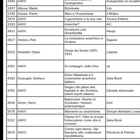
1694
AAVV
Autogestion et social
l'autogestion
1937
Albrow, Martin
Bürokratie
List
2709
Ansart, Pierre
Marx e l'Anarchismo
Il Mulino
2870
AAVV
Il gauchisme e la sua crisi
Arcana Editrice
3183
AAVV
Anarchie?
AU
Kommune und
3821
AAVV
Haupt
Grossfamilie
La rivoluzione anarchica in
3917
Arsinov, Petr
Sapere
Ucraina
Storia dei Soviet 1905-
4222
Anweiler, Oskar
Laterza
1921
4301
AAVV
Ai compagni, sulla Cina
cp
Errico Malatesta e il
4342
Arcangeli, Stefano
comunismo anarchico
Jaka Book
italiano
Gegen die pläne des
4352
AAVV
kapitals in der Schweiz,
Librairie adversaire
arbeit macht sklaven
Bakounine. Absolu et
4616
Arvon, Henri
révolution. Horizon
Cerf
philosophique
5078
AAVV
Marxisme ou anarchisme
Groupe libertaire Loui
Classe III F. Oltre la scuola:
5112
AAVV
l'educazione come vita in
Jaka Book
comune.
Contro ogni ritorno. Dal
5678
AAVV
fascismo alla costituzione
Provincia di Firenze
repubblicana