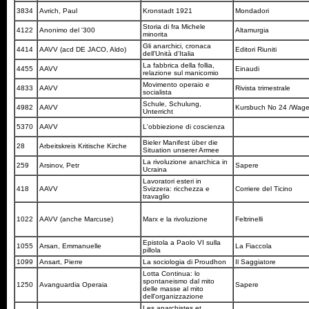
3834
Avrich, Paul
Kronstadt 1921
Mondadori
Storia di fra Michele
4122
Anonimo del '300
Altamurgia
minorita
Gli anarchici, cronaca
4414
AAVV (acd DE JACO, Aldo)
Editori Riuniti
dell'Unità d'Italia
La fabbrica della follia,
4455
AAVV
Einaudi
relazione sul manicomio
Movimento operaio e
4833
AAVV
Rivista trimestrale
socialista
Schule, Schulung,
4982
AAVV
Kursbuch No 24 /Wag
Unterricht
5370
AAVV
L'obbiezione di coscienza
Bieler Manifest über die
28
Arbeitskreis Kritische Kirche
Situation unserer Armee
La rivoluzione anarchica in
259
Arsinov, Petr
Sapere
Ucraina
Lavoratori esteri in
418
AAVV
Svizzera: ricchezza e
Corriere del Ticino
travaglio
1022
AAVV (anche Marcuse)
Marx e la rivoluzione
Feltrinelli
Epistola a Paolo VI sulla
1055
Arsan, Emmanuelle
La Fiaccola
pillola
1099
Ansart, Pierre
La sociologia di Proudhon
Il Saggiatore
Lotta Continua: lo
spontaneismo dal mito
1250
Avanguardia Operaia
Sapere
delle masse al mito
dell'organizzazione
Les anarchistes et