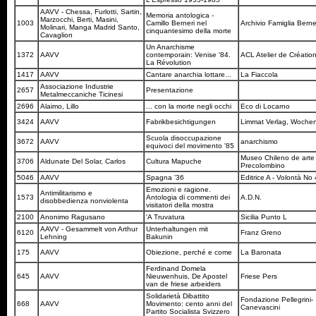
AAVV - Chessa, Furlotti, Sartin,
Memoria antologica -
Marzocchi, Berti, Masini,
1003
Camillo Berneri nel
Archivio Famiglia Berne
Molinari, Manga Madrid Santo,
cinquantesimo della morte
Cavaglion
Un Anarchisme
1372
AAVV
contemporain: Venise '84.
ACL Atelier de Création
La Révolution
1417
AAVV
Cantare anarchia lottare...
La Fiaccola
Associazione Industrie
2657
Presentazione
Metalmeccaniche Ticinesi
2696
Alaimo, Lillo
... con la morte negli occhi
Eco di Locarno
3424
AAVV
Fabrikbesichtigungen
Limmat Verlag, Woche
Scuola disoccupazione
3672
AAVV
anarchismo
equivoci del movimento '85
Museo Chileno de arte
3706
Aldunate Del Solar, Carlos
Cultura Mapuche
Precolombino
5046
AAVV
Spagna '36
Editrice A - Volontà No
Emozioni e ragione.
Antimilitarismo e
1573
Antologia di commenti dei
A.D.N.
disobbedienza nonviolenta
visitatori della mostra
2100
Anonimo Ragusano
'A Truvatura
Sicilia Punto L
AAVV - Gesammelt von Arthur
Unterhaltungen mit
6120
Franz Greno
Lehning
Bakunin
175
AAVV
Obiezione, perché e come
La Baronata
Ferdinand Domela
645
AAVV
Nieuwenhuis, De Apostel
Friese Pers
van de friese arbeiders
Solidarietà Dibattito
Fondazione Pellegrini-
668
AAVV
Movimento: cento anni del
Canevascini
Partito Socialista Svizzero