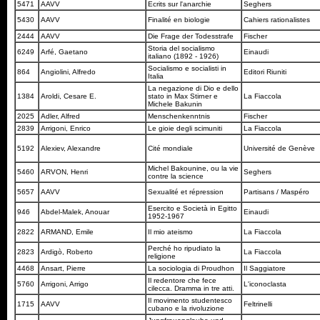
5471
AAVV
Ecrits sur l'anarchie
Seghers
5430
AAVV
Finalité en biologie
Cahiers rationalistes
2444
AAVV
Die Frage der Todesstrafe
Fischer
Storia del socialismo
6249
Arfé, Gaetano
Einaudi
italiano (1892 - 1926)
Socialismo e socialisti in
864
Angiolini, Alfredo
Editori Riuniti
Italia
La negazione di Dio e dello
1384
Aroldi, Cesare E.
stato in Max Stirner e
La Fiaccola
Michele Bakunin
2025
Adler, Alfred
Menschenkenntnis
Fischer
2839
Arrigoni, Enrico
Le gioie degli scimuniti
La Fiaccola
5192
Alexiev, Alexandre
Cité mondiale
Université de Genève
Michel Bakounine, ou la vie
5460
ARVON, Henri
Seghers
contre la science
5657
AAVV
Sexualité et répression
Partisans / Maspéro
Esercito e Società in Egitto
946
Abdel-Malek, Anouar
Einaudi
1952-1967
2822
ARMAND, Emile
Il mio ateismo
La Fiaccola
Perché ho ripudiato la
2823
Ardigò, Roberto
La Fiaccola
religione
4468
Ansart, Pierre
La sociologia di Proudhon
Il Saggiatore
Il redentore che fece
5760
Arrigoni, Arrigo
L'iconoclasta
cilecca. Dramma in tre atti.
Il movimento studentesco
1715
AAVV
Feltrinelli
cubano e la rivoluzione