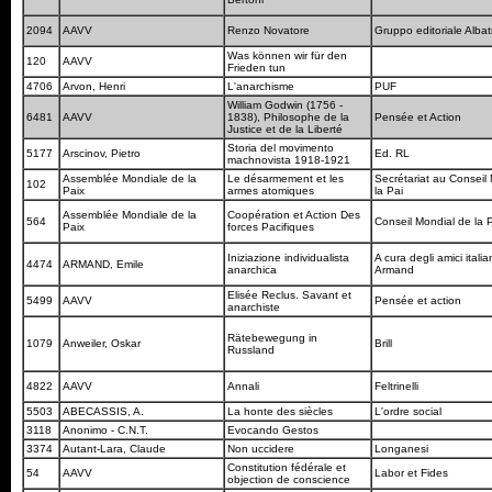
2094
AAVV
Renzo Novatore
Gruppo editoriale Alba
Was können wir für den
120
AAVV
Frieden tun
4706
Arvon, Henri
L'anarchisme
PUF
William Godwin (1756 -
6481
AAVV
1838), Philosophe de la
Pensée et Action
Justice et de la Liberté
Storia del movimento
5177
Arscinov, Pietro
Ed. RL
machnovista 1918-1921
Assemblée Mondiale de la
Le désarmement et les
Secrétariat au Conseil
102
Paix
armes atomiques
la Pai
Assemblée Mondiale de la
Coopération et Action Des
564
Conseil Mondial de la 
Paix
forces Pacifiques
Iniziazione individualista
A cura degli amici italia
4474
ARMAND, Emile
anarchica
Armand
Elisée Reclus. Savant et
5499
AAVV
Pensée et action
anarchiste
Rätebewegung in
1079
Anweiler, Oskar
Brill
Russland
4822
AAVV
Annali
Feltrinelli
5503
ABECASSIS, A.
La honte des siècles
L'ordre social
3118
Anonimo - C.N.T.
Evocando Gestos
3374
Autant-Lara, Claude
Non uccidere
Longanesi
Constitution fédérale et
54
AAVV
Labor et Fides
objection de conscience