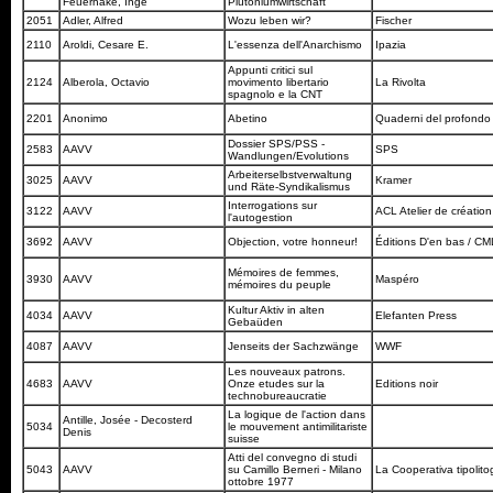
Feuerhake, Inge
Plutoniumwirtschaft
2051
Adler, Alfred
Wozu leben wir?
Fischer
2110
Aroldi, Cesare E.
L'essenza dell'Anarchismo
Ipazia
Appunti critici sul
2124
Alberola, Octavio
movimento libertario
La Rivolta
spagnolo e la CNT
2201
Anonimo
Abetino
Quaderni del profond
Dossier SPS/PSS -
2583
AAVV
SPS
Wandlungen/Evolutions
Arbeiterselbstverwaltung
3025
AAVV
Kramer
und Räte-Syndikalismus
Interrogations sur
3122
AAVV
ACL Atelier de création 
l'autogestion
3692
AAVV
Objection, votre honneur!
Éditions D'en bas / C
Mémoires de femmes,
3930
AAVV
Maspéro
mémoires du peuple
Kultur Aktiv in alten
4034
AAVV
Elefanten Press
Gebaüden
4087
AAVV
Jenseits der Sachzwänge
WWF
Les nouveaux patrons.
4683
AAVV
Onze etudes sur la
Editions noir
technobureaucratie
La logique de l'action dans
Antille, Josée - Decosterd
5034
le mouvement antimilitariste
Denis
suisse
Atti del convegno di studi
5043
AAVV
su Camillo Berneri - Milano
La Cooperativa tipolito
ottobre 1977