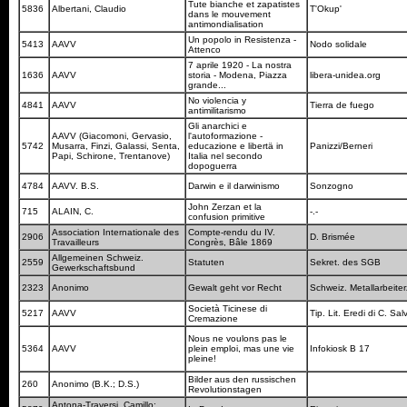
Tute bianche et zapatistes
5836
Albertani, Claudio
T'Okup'
dans le mouvement
antimondialisation
Un popolo in Resistenza -
5413
AAVV
Nodo solidale
Attenco
7 aprile 1920 - La nostra
1636
AAVV
storia - Modena, Piazza
libera-unidea.org
grande...
No violencia y
4841
AAVV
Tierra de fuego
antimilitarismo
Gli anarchici e
AAVV (Giacomoni, Gervasio,
l'autoformazione -
5742
Musarra, Finzi, Galassi, Senta,
educazione e libertä in
Panizzi/Berneri
Papi, Schirone, Trentanove)
Italia nel secondo
dopoguerra
4784
AAVV. B.S.
Darwin e il darwinismo
Sonzogno
John Zerzan et la
715
ALAIN, C.
-.-
confusion primitive
Association Internationale des
Compte-rendu du IV.
2906
D. Brismée
Travailleurs
Congrès, Bâle 1869
Allgemeinen Schweiz.
2559
Statuten
Sekret. des SGB
Gewerkschaftsbund
2323
Anonimo
Gewalt geht vor Recht
Schweiz. Metallarbeite
Società Ticinese di
5217
AAVV
Tip. Lit. Eredi di C. Sal
Cremazione
Nous ne voulons pas le
5364
AAVV
plein emploi, mas une vie
Infokiosk B 17
pleine!
Bilder aus den russischen
260
Anonimo (B.K.; D.S.)
Revolutionstagen
Antona-Traversi, Camillo;