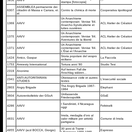
5956
AAVV
-.-
stampa [fotocopia]
ASSEMBLEA permanente dei
6307
cittadini di Massa e Carrara, et.
Contro la chimica di morte
Cooperativa tipolitogra
al.
Un Anarchisme
contemporain: Venise '84.
1369
AAVV
ACL Atelier de Création
Anarcho-Syndicalisme et
luttes ouvrières
Un Anarchisme
1370
AAVV
contemporain: Venise '84.
ACL Atelier de Création
Aventures de la liberté
Un Anarchisme
1371
AAVV
contemporain: Venise '84.
ACL Atelier de Création
L'État et l'Anarchie
Storia popolare del vespro
1424
Amico, Gaspar
La Fiaccola
siciliano
1753
Amnesty International
Tortura anni '80
Studio Tesi
Auf keinen Fall die
2319
Anonimo
Anschlag wälzen...
ANTI-AUTORITARIAN-
Obeissance civile et autres
2341
L'insecurité sociale
STUDIES
textes
The Angry Brigade 1967-
2803
Angry Brigade
Elephant
1984
Umfassende
3604
Autorenkollektiv der GSoA
GSsE
Friedenspolitik
I Sandinisti, il Nicaragua
4286
AAVV
Feltrinelli
oggi
Imola, medaglia d'oro al
4831
AAVV
valor militare per attività
Comune di Imola
partigiana
30 anni di Trame -
4955
AAVV (acd BOCCA, Giorgio)
Espresso
L'Espresso 1955-1985