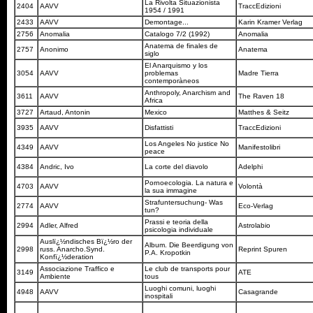
La Rivolta Situazionista
2404
AAVV
TraccEdizioni
1954 / 1991
2433
AAVV
Demontage...
Karin Kramer Verlag
2756
Anomalia
Catalogo 7/2 (1992)
Anomalia
Anatema de finales de
2757
Anonimo
Anatema
siglo
El Anarquismo y los
3054
AAVV
problemas
Madre Tierra
contemporàneos
Anthropoly, Anarchism and
3611
AAVV
The Raven 18
Africa
3727
Artaud, Antonin
Mexico
Matthes & Seitz
3935
AAVV
Disfattisti
TraccEdizioni
Los Angeles No justice No
4349
AAVV
Manifestolibri
peace
4384
Andric, Ivo
La corte del diavolo
Adelphi
Pornoecologia. La natura e
4703
AAVV
Volontà
la sua immagine
Strafuntersuchung- Was
2774
AAVV
Eco-Verlag
tun?
Prassi e teoria della
2994
Adler, Alfred
Astrolabio
psicologia individuale
Auslï¿½ndisches Bï¿½ro der
Album. Die Beerdigung von
2998
russ. Anarcho.Synd.
Reprint Spuren
P.A. Kropotkin
Konfï¿½deration
Associazione Traffico e
Le club de transports pour
3149
ATE
Ambiente
tous
Luoghi comuni, luoghi
4948
AAVV
Casagrande
inospitali