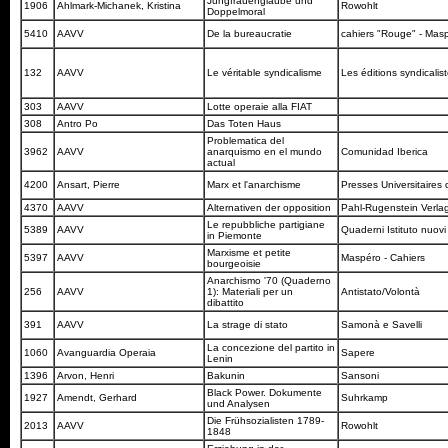
Jungfrauenglaube und
1906
Ahlmark-Michanek, Kristina
Rowohlt
Doppelmoral
5410
AAVV
De la bureaucratie
cahiers "Rouge" - Mas
132
AAVV
Le véritable syndicalisme
Les éditions syndicalis
303
AAVV
Lotte operaie alla FIAT
308
Antro Po
Das Toten Haus
Problematica del
3962
AAVV
anarquismo en el mundo
Comunidad Iberica
actual
4200
Ansart, Pierre
Marx et l'anarchisme
Presses Universitaires
4370
AAVV
Alternativen der opposition
Pahl-Rugenstein Verla
Le repubbliche partigiane
5389
AAVV
Quaderni Istituto nuovi
in Piemonte
Marxisme et petite
5397
AAVV
Maspéro - Cahiers
bourgeoisie
Anarchismo '70 (Quaderno
256
AAVV
1): Materiali per un
Antistato/Volontà
dibattito
391
AAVV
La strage di stato
Samonà e Savelli
La concezione del partito in
1060
Avanguardia Operaia
Sapere
Lenin
1396
Arvon, Henri
Bakunin
Sansoni
Black Power. Dokumente
1927
Amendt, Gerhard
Suhrkamp
und Analysen
Die Frühsozialisten 1789-
2013
AAVV
Rowohlt
1848