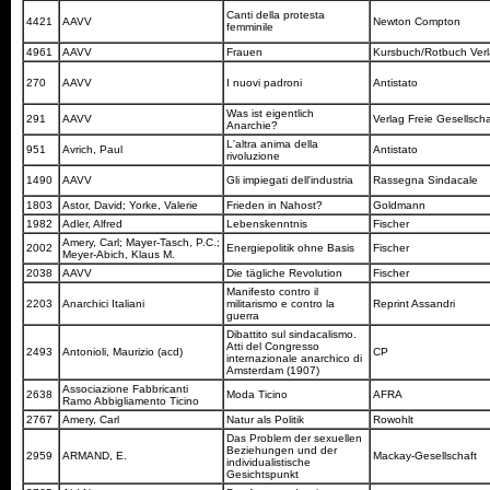
Canti della protesta
4421
AAVV
Newton Compton
femminile
4961
AAVV
Frauen
Kursbuch/Rotbuch Ver
270
AAVV
I nuovi padroni
Antistato
Was ist eigentlich
291
AAVV
Verlag Freie Gesellsch
Anarchie?
L'altra anima della
951
Avrich, Paul
Antistato
rivoluzione
1490
AAVV
Gli impiegati dell'industria
Rassegna Sindacale
1803
Astor, David; Yorke, Valerie
Frieden in Nahost?
Goldmann
1982
Adler, Alfred
Lebenskenntnis
Fischer
Amery, Carl; Mayer-Tasch, P.C.;
2002
Energiepolitik ohne Basis
Fischer
Meyer-Abich, Klaus M.
2038
AAVV
Die tägliche Revolution
Fischer
Manifesto contro il
2203
Anarchici Italiani
militarismo e contro la
Reprint Assandri
guerra
Dibattito sul sindacalismo.
Atti del Congresso
2493
Antonioli, Maurizio (acd)
CP
internazionale anarchico di
Amsterdam (1907)
Associazione Fabbricanti
2638
Moda Ticino
AFRA
Ramo Abbigliamento Ticino
2767
Amery, Carl
Natur als Politik
Rowohlt
Das Problem der sexuellen
Beziehungen und der
2959
ARMAND, E.
Mackay-Gesellschaft
individualistische
Gesichtspunkt