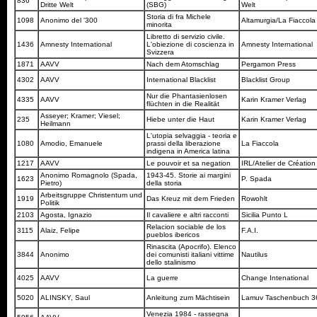
836
Dritte Welt
(SBG)
Welt
Storia di fra Michele
1098
Anonimo del '300
Altamurgia/La Fiaccol
minorita
Libretto di servizio civile.
1436
Amnesty International
L'obiezione di coscienza in
Amnesty International
Svizzera
1871
AAVV
Nach dem Atomschlag
Pergamon Press
4302
AAVV
International Blacklist
Blacklist Group
Nur die Phantasienlosen
4335
AAVV
Karin Kramer Verlag
flüchten in die Realität
Asseyer; Kramer; Viesel;
235
Hiebe unter die Haut
Karin Kramer Verlag
Heilmann
L'utopia selvaggia - teoria e
1080
Amodio, Emanuele
prassi della liberazione
La Fiaccola
indigena in America latina
1217
AAVV
Le pouvoir et sa negation
IRL/Atelier de Création
Anonimo Romagnolo (Spada,
1943-45. Storie ai margini
1623
P. Spada
Pietro)
della storia
Arbeitsgruppe Christentum und
1919
Das Kreuz mit dem Frieden
Rowohlt
Politik
2103
Agosta, Ignazio
Il cavaliere e altri racconti
Sicilia Punto L
Relacion sociable de los
3115
Alaiz, Felipe
F.A.I.
pueblos ibericos
Rinascita (Apocrifo). Elenco
3844
Anonimo
dei comunisti italiani vittime
Nautilus
dello stalinismo
4025
AAVV
La guerre
Change Intenational
5020
ALINSKY, Saul
Anleitung zum Mächtisein
Lamuv Taschenbuch 
Venezia 1984 - rassegna