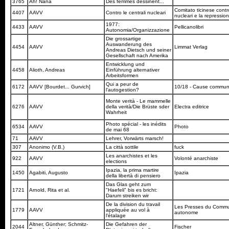
3765
Ah! Nana
Des femmes dessinent...
Comitato ticinese contro
4407
AAVV
Contro le centrali nucleari
nucleari e la repressio
1977:
4433
AAVV
Pellicanolibri
Autonomia/Organizzazione
Die grossartige
Auswanderung des
4454
AAVV
Limmat Verlag
Andreas Dietsch und seiner
Gesellschaft nach Amerika
Entwicklung und
4458
Alioth, Andreas
Einführung alternativer
Arbeitsformen
Qui a peur de
6172
AAVV [Bourdet... Gurvich]
10/18 - Cause commu
l'autogestion?
Monte verità - Le mammelle
6276
AAVV
della verità/Die Brüste sder
Electra editrice
Wahrheit
Photo spécial - les inédits
6534
AAVV
Photo
de mai 68
71
AAVV
Lehrer, Vorwärts marsch!
307
Anonimo (V.B.)
La città sottile
fuck
Les anarchistes et les
922
AAVV
Volonté anarchiste
elections
Ipazia, la prima martire
1450
Agabiti, Augusto
Ipazia
della libertà di pensiero
Das Glas geht zum
1721
Arnold, Rita et al.
"Haefeli" bis es bricht:
Darum streiken wir
De la division du travail
Les Presses du Comm
1779
AAVV
appliquée au vol à
autonome
l'étalage
Altner, Günther; Schmitz-
Die Gefahren der
2044
Fischer