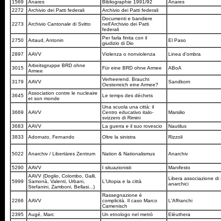
1569
Anares
Bibliographie 1991/92
Anares
2272
Archivio dei Patti federali
Archivio dei Patti federali
Documenti e bandiere
2273
Archivio Cantonale di Svitto
nell'Archivio dei Patti
federali
Per farla finita con il
2750
Artaud, Antonin
El Paso
giudizio di Dio
2897
AAVV
Violenza o nonviolenza
Linea d'ombra
Arbeitsgruppe BRD ohne
3015
Für eine BRD ohne Armee
ABoA
Armee
Verheerend. Braucht
3179
AAVV
Sandkorn
Oesterreich eine Armee?
Association contre le nucleaire
3645
Le temps des déchets
et son monde
Una scuola una città: il
3669
AAVV
Centro educativo italo-
Marsilio
svizzero di Rimini
3683
AAVV
La guerra e il suo rovescio
Nautilus
3833
Adornato, Fernando
Oltre la sinistra
Rizzoli
5022
Anarchiv / Libertäres Zentrum
Nation & Nationalismus
Anarchiv
5290
AAVV
I situazionisti
Manifesto
AAVV (Doglio, Colombo, Galli,
Libera associazione di 
5999
Samonà, Valenti, Urbani,
L'Utopia e la città
anarchici
Stefanini, Zamboni, Bellasi...)
Rassegnazione è
2266
AAVV
complicità. Il caso Marco
L'Affranchi
Camenisch
2395
Augé, Marc
Un etnologo nel metrò
Elèuthera