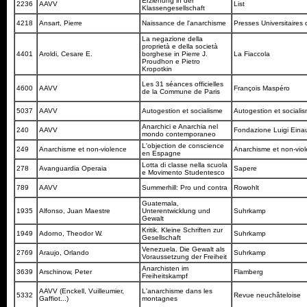
Erziehung in der
2236
AAVV
List
Klassengesellschaft
4218
Ansart, Pierre
Naissance de l'anarchisme
Presses Universitaires
La negazione della
proprietà e della società
4401
Aroldi, Cesare E.
borghese in Pierre J.
La Fiaccola
Proudhon e Pietro
Kropotkin
Les 31 séances officielles
4600
AAVV
François Maspéro
de la Commune de Paris
5037
AAVV
Autogestion et socialisme
Autogestion et sociali
Anarchici e Anarchia nel
240
AAVV
Fondazione Luigi Eina
mondo contemporaneo
L'objection de conscience
249
Anarchisme et non-violence
Anarchisme et non-vio
en Espagne
Lotta di classe nella scuola
278
Avanguardia Operaia
Sapere
e Movimento Studentesco
789
AAVV
Summerhill: Pro und contra
Rowohlt
Guatemala,
1935
Alfonso, Juan Maestre
Unterentwicklung und
Suhrkamp
Gewalt
Kritik. Kleine Schriften zur
1949
Adorno, Theodor W.
Suhrkamp
Gesellschaft
Venezuela. Die Gewalt als
2769
Araujo, Orlando
Suhrkamp
Voraussetzung der Freiheit
Anarchisten im
3639
Arschinow, Peter
Flamberg
Freiheitskampf
AAVV (Enckell, Vuilleumier,
L'anarchisme dans les
5332
Revue neuchâteloise
Gaffiot...)
montagnes