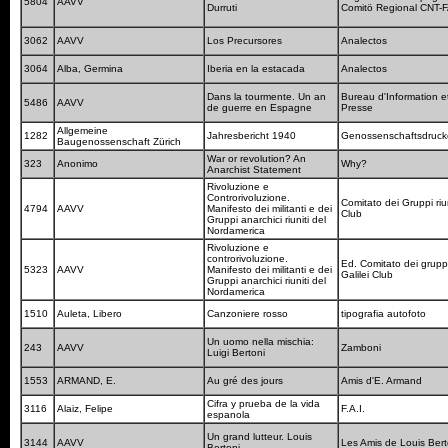
5804
AAVV
Durruti
Comitö Regional CNT-
3062
AAVV
Los Precursores
Analectos
3064
Alba, Germina
Iberia en la estacada
Analectos
Dans la tourmente. Un an
Bureau d'Information e
5486
AAVV
de guerre en Espagne
Presse
Allgemeine
1282
Jahresbericht 1940
Genossenschaftsdruck
Baugenossenschaft Zürich
War or revolution? An
323
Anonimo
Why?
Anarchist Statement
Rivoluzione e
Controrivoluzione.
Comitato dei Gruppi riuni
4794
AAVV
Manifesto dei militanti e dei
Club
Gruppi anarchici riuniti del
Nordamerica
Rivoluzione e
controrivoluzione.
Ed. Comitato dei gruppi 
5323
AAVV
Manifesto dei militanti e dei
Galilei Club
Gruppi anarchici riuniti del
Nordamerica
1510
Auleta, Libero
Canzoniere rosso
tipografia autofoto
Un uomo nella mischia:
243
AAVV
Zamboni
Luigi Bertoni
1553
ARMAND, E.
Au gré des jours
Amis d'E. Armand
Cifra y prueba de la vida
3116
Alaiz, Felipe
F.A.I.
espanola
Un grand lutteur. Louis
3144
AAVV
Les Amis de Louis Ber
Bertoni