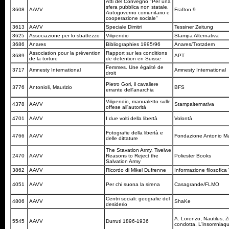
Atti del Convegno "Per una
sfera pubblica non statale.
3608
AAVV
Frafton 9
Autogoverno comunitario e
cooperazione sociale"
3613
AAVV
Speciale Dimitri
Tessiner Zeitung
3625
Associazione per lo sbattezzo
Vilipendio
Stampa Alternativa
3686
Anares
Bibliographies 1995/96
Anares/Trotzdem
Association pour la prévention
Rapport sur les conditions
3689
APT
de la torture
de detention en Suisse
Femmes. Une égalité de
3717
Amnesty International
Amnesty International
droit
Pietro Gori, il cavaliere
3776
Antonioli, Maurizio
BFS
errante dell'anarchia
Vilipendio, manualetto sulle
4378
AAVV
Stampalternativa
offese all'autorità
4701
AAVV
I due volti della libertà
Volontà
Fotografie della libertà e
4766
AAVV
Fondazione Antonio M
delle dittature
The Stavation Army. Twelwe
2470
AAVV
Reasons to Reject the
Poliester Books
Salvation Army
3862
AAVV
Ricordo di Mikel Dufrenne
Informazione filosofica
4051
AAVV
Per chi suona la sirena
Casagrande/FLMO
Centri sociali: geografie del
4806
AAVV
ShaKe
desiderio
A. Lorenzo, Nautilus, Z
5545
AAVV
Durruti 1896-1936
condotta, L'insomniaqu