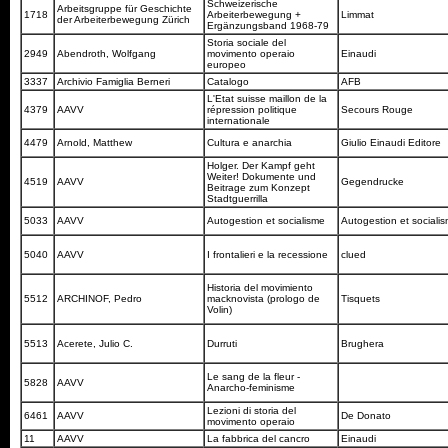
Schweizerische
Arbeitsgruppe für Geschichte
1718
Arbeiterbewegung +
Limmat
der Arbeiterbewegung Zürich
Ergänzungsband 1968-79
Storia sociale del
2949
Abendroth, Wolfgang
movimento operaio
Einaudi
europeo
3337
Archivio Famiglia Berneri
Catalogo
AFB
L'Etat suisse maillon de la
4379
AAVV
répression politique
Secours Rouge
internationale
4479
Arnold, Matthew
Cultura e anarchia
Giulio Einaudi Editore
Holger. Der Kampf geht
Weiter! Dokumente und
4519
AAVV
Gegendrucke
Beitrage zum Konzept
Stadtguerrilla
5033
AAVV
Autogestion et socialisme
Autogestion et sociali
5040
AAVV
I frontalieri e la recessione
clued
Historia del movimiento
5512
ARCHINOF, Pedro
macknovista (prologo de
Tisquets
Volin)
5513
Acerete, Julio C.
Durruti
Brughera
Le sang de la fleur -
5828
AAVV
Anarcho-feminisme
Lezioni di storia del
6461
AAVV
De Donato
movimento operaio
11
AAVV
La fabbrica del cancro
Einaudi