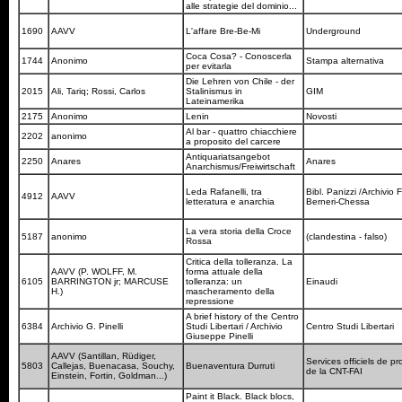
alle strategie del dominio...
1690
AAVV
L'affare Bre-Be-Mi
Underground
Coca Cosa? - Conoscerla
1744
Anonimo
Stampa alternativa
per evitarla
Die Lehren von Chile - der
2015
Ali, Tariq; Rossi, Carlos
Stalinismus in
GIM
Lateinamerika
2175
Anonimo
Lenin
Novosti
Al bar - quattro chiacchiere
2202
anonimo
a proposito del carcere
Antiquariatsangebot
2250
Anares
Anares
Anarchismus/Freiwirtschaft
Leda Rafanelli, tra
Bibl. Panizzi /Archivio 
4912
AAVV
letteratura e anarchia
Berneri-Chessa
La vera storia della Croce
5187
anonimo
(clandestina - falso)
Rossa
Critica della tolleranza. La
AAVV (P. WOLFF, M.
forma attuale della
6105
BARRINGTON jr; MARCUSE
tolleranza: un
Einaudi
H.)
mascheramento della
repressione
A brief history of the Centro
6384
Archivio G. Pinelli
Studi Libertari / Archivio
Centro Studi Libertari
Giuseppe Pinelli
AAVV (Santillan, Rüdiger,
Services officiels de 
5803
Callejas, Buenacasa, Souchy,
Buenaventura Durruti
de la CNT-FAI
Einstein, Fortin, Goldman...)
Paint it Black. Black blocs,