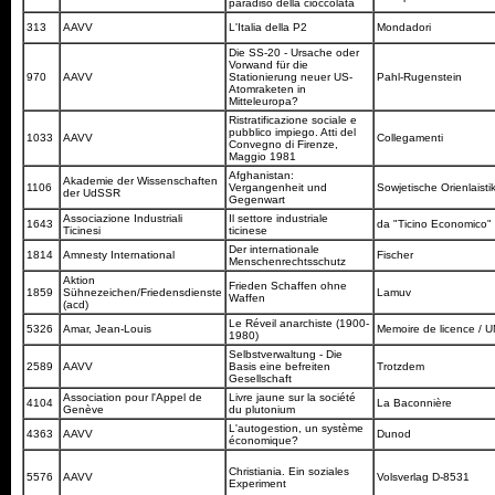
paradiso della cioccolata
313
AAVV
L'Italia della P2
Mondadori
Die SS-20 - Ursache oder
Vorwand für die
970
AAVV
Stationierung neuer US-
Pahl-Rugenstein
Atomraketen in
Mitteleuropa?
Ristratificazione sociale e
pubblico impiego. Atti del
1033
AAVV
Collegamenti
Convegno di Firenze,
Maggio 1981
Afghanistan:
Akademie der Wissenschaften
1106
Vergangenheit und
Sowjetische Orienlaisti
der UdSSR
Gegenwart
Associazione Industriali
Il settore industriale
1643
da "Ticino Economico"
Ticinesi
ticinese
Der internationale
1814
Amnesty International
Fischer
Menschenrechtsschutz
Aktion
Frieden Schaffen ohne
1859
Sühnezeichen/Friedensdienste
Lamuv
Waffen
(acd)
Le Réveil anarchiste (1900-
5326
Amar, Jean-Louis
Memoire de licence /
1980)
Selbstverwaltung - Die
2589
AAVV
Basis eine befreiten
Trotzdem
Gesellschaft
Association pour l'Appel de
Livre jaune sur la société
4104
La Baconnière
Genève
du plutonium
L'autogestion, un système
4363
AAVV
Dunod
économique?
Christiania. Ein soziales
5576
AAVV
Volsverlag D-8531
Experiment