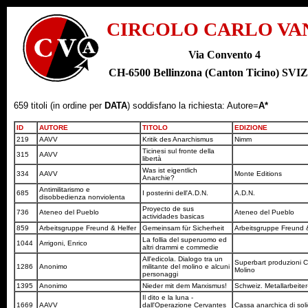
CIRCOLO CARLO VA
Via Convento 4
CH-6500 Bellinzona (Canton Ticino) SV
659 titoli (in ordine per
DATA
) soddisfano la richiesta: Autore=
A*
ID
AUTORE
TITOLO
EDIZIONE
219
AAVV
Kritik des Anarchismus
Nimm
Ticinesi sul fronte della
315
AAVV
libertà
Was ist eigentlich
334
AAVV
Monte Editions
Anarchie?
Antimilitarismo e
685
I posterini dell'A.D.N.
A.D.N.
disobbedienza nonviolenta
Proyecto de sus
736
Ateneo del Pueblo
Ateneo del Pueblo
actividades basicas
859
Arbeitsgruppe Freund & Helfer
Gemeinsam für Sicherheit
Arbeitsgruppe Freund 
La follia del superuomo ed
1044
Arrigoni, Enrico
altri drammi e commedie
All'edicola. Dialogo tra un
Superbart produzioni C
1286
Anonimo
militante del molino e alcuni
Molino
personaggi
1395
Anonimo
Nieder mit dem Marxismus!
Schweiz. Metallarbeite
Il dito e la luna -
1669
AAVV
dall'Operazione Cervantes
Cassa anarchica di sol