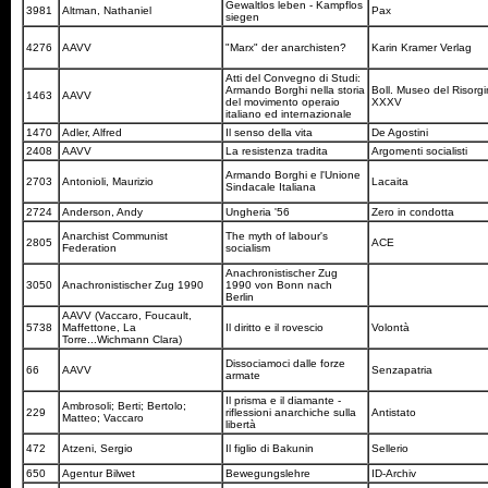
Gewaltlos leben - Kampflos
3981
Altman, Nathaniel
Pax
siegen
4276
AAVV
"Marx" der anarchisten?
Karin Kramer Verlag
Atti del Convegno di Studi:
Armando Borghi nella storia
Boll. Museo del Risorg
1463
AAVV
del movimento operaio
XXXV
italiano ed internazionale
1470
Adler, Alfred
Il senso della vita
De Agostini
2408
AAVV
La resistenza tradita
Argomenti socialisti
Armando Borghi e l'Unione
2703
Antonioli, Maurizio
Lacaita
Sindacale Italiana
2724
Anderson, Andy
Ungheria '56
Zero in condotta
Anarchist Communist
The myth of labour's
2805
ACE
Federation
socialism
Anachronistischer Zug
3050
Anachronistischer Zug 1990
1990 von Bonn nach
Berlin
AAVV (Vaccaro, Foucault,
5738
Maffettone, La
Il diritto e il rovescio
Volontà
Torre...Wichmann Clara)
Dissociamoci dalle forze
66
AAVV
Senzapatria
armate
Il prisma e il diamante -
Ambrosoli; Berti; Bertolo;
229
riflessioni anarchiche sulla
Antistato
Matteo; Vaccaro
libertà
472
Atzeni, Sergio
Il figlio di Bakunin
Sellerio
650
Agentur Bilwet
Bewegungslehre
ID-Archiv