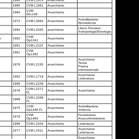
1990
CVM L1974
Anarchismo
1980
CVM L1981
Anarchismo
CVM
1994
Anarchismo
Doc148
Antimilitarismo
1973
CVM L3684
Anarchismo
Nonviolenza
Libero Pensiero
1994
CVM L2045
anarchismo
Antropologia/Etnologia
CVM
er
1992
Anarchismo
Op1341
1991
CVM L2115
Anarchismo
CVM
1991
Anarchismo
Op1392
Anarchismo
Teoria
1978
CVM L2193
anarchismo
Pratica
Internazionale
Anarchismo
1992
CVM L1719
Anarchismo
Letteratura
1989
CVM L2239
Anarchismo
CVM L2271
1978
Anarchismo
Anarchismo
FL
CVM L2288
1988
Anarchismo
FL
CVM
Antimilitarismo
1975
Anarchismo
Op1448 FL
Violenza
CVM
Femminismo
1976
Anarchismo
Op1464
Anarcofemminismo
1999
CVM L2434
Anarchismo
Letteratura
Anarchismo
1977
CVM L2511
Anarchismo
Letteratura
Anarchismo