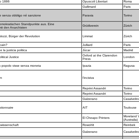
go 1886
Opuscoli Libertari
Roma
Gallimard
Paris
e senza obbligo né sanzione
Paravia
Torino
demokratischen Standpunkte aus. Eine
Grütliverein
Zürich
it den Anarchisten
lozzi, Bürger der Revolution
Limmat
Zürich
icain?
Julliard
Paris
 la justicia politica
Jùcar
Madrid
Oxford at the Clarendon
itical Justice
London
Press
 popolo visse senza moneta
Ipazia
Ragusa
em
l'incisiva
Reprint Assandri
Torino
Reprint Assandri
Torino
Galzerano
Casalvelin
utionnaire
AIT
Toulouse
Moreland V
El Cheapo Printers
(Australia)
ikwissenschaft
Rowohlt
Reinbek
Galzerano
Casalvelin