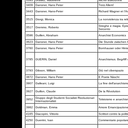
3393
Grawitz, Madeleine
Michel Bakounine
3409
Gansner, Hans Peter
Trotz Allem!
3443
Gansner, Hans-Peter
Richard Wagner et l'
3515
Giorgi, Monica
La nonviolenza tra rel
Streghe e magia. Episo
3517
Gremmo, Roberto
Seicento
3596
Guillen, Abraham
Anarchist Economics
3623
Gansner, Hans Peter
Die Stunde zwischen
3760
Gansner, Hans Peter
Bornhauser oder Hinte
3785
GUERIN, Daniel
Anarchismus. Begrfiff
3793
Gibson, William
Giù nel ciberspazio
3872
Gansner, Hans Peter
E Poete Näscht
3907
Galleani, Luigi
La fine dell'anarchis
3927
Guillon, Claude
De la Révolution
Gruppo degli Studenti Socialisti Rivoluzionari
3952
Tolstoismo e anarchi
Internazionalisti
3982
Goldman, Emma
Amore Emancipazion
4165
Giacopini, Vittorio
Scrittori contro la polit
4250
Guerrini, Ivan
Commentario popolar