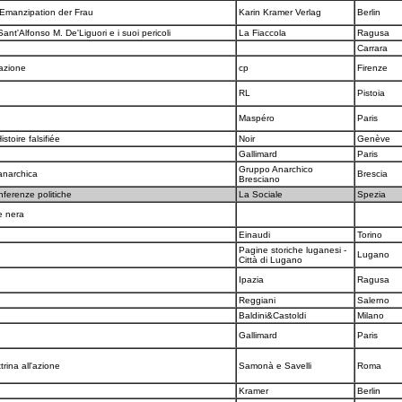
 Emanzipation der Frau
Karin Kramer Verlag
Berlin
ant'Alfonso M. De'Liguori e i suoi pericoli
La Fiaccola
Ragusa
Carrara
zazione
cp
Firenze
RL
Pistoia
Maspéro
Paris
istoire falsifiée
Noir
Genève
Gallimard
Paris
Gruppo Anarchico
 anarchica
Brescia
Bresciano
ferenze politiche
La Sociale
Spezia
te nera
Einaudi
Torino
Pagine storiche luganesi -
Lugano
Città di Lugano
Ipazia
Ragusa
Reggiani
Salerno
Baldini&Castoldi
Milano
Gallimard
Paris
trina all'azione
Samonà e Savelli
Roma
I
Kramer
Berlin