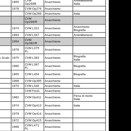
CVM
Antimilitarismo
1965
Anarchismo
Op266B
Italia
1978
CVM Op276
Anarchismo
CVM Op289
Anarchismo
Italia
CVM
Anarchismo
Op299/R
Anarchismo
1974
CVM L321
Anarchismo
Biografia
1983
CVM L347
Anarchismo
Antimilitarismo
CVM
1954
Anarchismo
Op382/R
CVM L375
1978
Anarchismo
FL
Biografia
o Scalo
1975
CVM L393
Anarchismo
Italia
CVM L397
1980
Anarchismo
Biografia
FL
1965
CVM L404
Anarchismo
Biografia
1968
CVM Op385
Anarchismo
1976
CVM L440
Anarchismo
Italia
CVM Fot11
Anarchismo
Pena di morte
1982
CVM Op411
Anarchismo
Italia
1974
CVM Op413
Anarchismo
Italia
1979
CVM Op414
Anarchismo
1972
CVM Op415
Anarchismo
CVM L471
1968
Anarchismo
FL