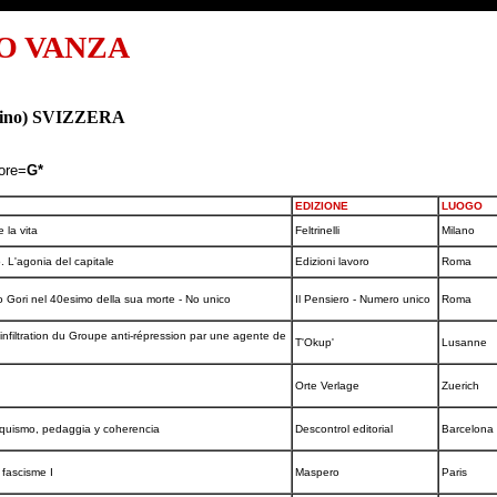
O VANZA
icino) SVIZZERA
tore=
G*
EDIZIONE
LUOGO
e la vita
Feltrinelli
Milano
. L'agonia del capitale
Edizioni lavoro
Roma
Gori nel 40esimo della sua morte - No unico
Il Pensiero - Numero unico
Roma
'infiltration du Groupe anti-répression par une agente de
T'Okup'
Lusanne
Orte Verlage
Zuerich
rquismo, pedaggia y coherencia
Descontrol editorial
Barcelona
 fascisme I
Maspero
Paris