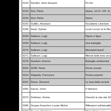
3143
Gandini, Jean-Jacques
Pa Kin
3153
Gori, Pietro
Opere, vol VI, VIII, IX
3154
Gori, Pietro
Opere
3163
Guillén, Abraham
Socialismo Libertario
3189
Garel, Sylvain
Louis Lecoin et le M
3249
Galleani, Luigi
Figure e figuri
3259
Galleani, Luigi
Una battaglia
3270
Galleani, Luigi
Mandateli lassù!
3271
Galleani, Luigi
Metodi della lotta soci
3278
Gamberi, Antonio
Battaglie antifasciste
3304
GORI, Pietro
Gente onesta
3314
Grippiola, Francesco
Povero popolo!
3322
Grave, Giovanni
Le basi della società
3363
Garcia, Victor
Il Vaticano
3373
Goldman, Emma
Vivendo la mia vita 1
3388
Gruppo Anarchico Louise Michel
Riflessioni sull'attuali