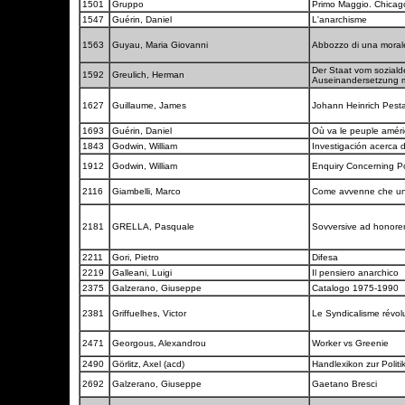
1501
Gruppo
Primo Maggio. Chica
1547
Guérin, Daniel
L'anarchisme
1563
Guyau, Maria Giovanni
Abbozzo di una moral
Der Staat vom sozial
1592
Greulich, Herman
Auseinandersetzung m
1627
Guillaume, James
Johann Heinrich Pesta
1693
Guérin, Daniel
Où va le peuple amér
1843
Godwin, William
Investigación acerca de
1912
Godwin, William
Enquiry Concerning Pol
2116
Giambelli, Marco
Come avvenne che un
2181
GRELLA, Pasquale
Sovversive ad honor
2211
Gori, Pietro
Difesa
2219
Galleani, Luigi
Il pensiero anarchico
2375
Galzerano, Giuseppe
Catalogo 1975-1990
2381
Griffuelhes, Victor
Le Syndicalisme révol
2471
Georgous, Alexandrou
Worker vs Greenie
2490
Görlitz, Axel (acd)
Handlexikon zur Polit
2692
Galzerano, Giuseppe
Gaetano Bresci