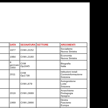
DATA
SEGNATURA
SETTORE
ARGOMENTI
Socialismo
1977
CVM L3152
Nuova Sinistra
Economia
1984
CVM L3160
Nuova Sinistra
8
CVM
Biografia
gennaio
Op1645
Italia
1950
Istituzioni totali
CVM
2011
Controinformazione
Op1738
Svizzera
Autogestione
CVM L679
Lotte
Svizzera
Anarchismo
2016
CVM L3689
Pedagogia
Spagna
Destra
1969
CVM L3866
Fascismo
Europa