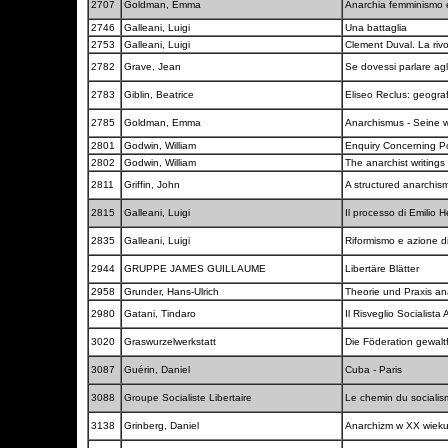
2707
Goldman, Emma
Anarchia femminismo e
2746
Galleani, Luigi
Una battaglia
2753
Galleani, Luigi
Clement Duval. La rivo
2782
Grave, Jean
Se dovessi parlare agli
2783
Giblin, Beatrice
Eliseo Reclus: geogra
2785
Goldman, Emma
Anarchismus - Seine 
2801
Godwin, William
Enquiry Concerning Pol
2802
Godwin, William
The anarchist writings
2811
Griffin, John
A structured anarchis
2815
Galleani, Luigi
Il processo di Emilio 
2835
Galleani, Luigi
Riformismo e azione d
2944
GRUPPE JAMES GUILLAUME
Libertäre Blätter
2958
Grunder, Hans-Ulrich
Theorie und Praxis an
2980
Gatani, Tindaro
Il Risveglio Socialista
3020
Graswurzelwerkstatt
Die Föderation gewaltf
3087
Guérin, Daniel
Cuba - Paris
3088
Groupe Socialiste Libertaire
Le chemin du sociali
3138
Grinberg, Daniel
Anarchizm w XX wiek