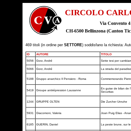
CIRCOLO CARL
Via Convento 4
CH-6500 Bellinzona (Canton T
469 titoli (in ordine per
SETTORE
) soddisfano la richiesta: Au
ID
AUTORE
TITOLO
5056
Gorz, André
Sette tesi per cambiar
5066
Gorz, André
La strada del paradiso
5188
Gruppo anarchico Il Pensiero - Roma
Commemorando Pietro 
En guise de bilan de l
5419
Groupe antirépression Lausanne
Securitas
1244
GRUPPE OLTEN
Die Zurcher Unruhe
5931
Giacomoni, Valeria
Joan Puig Elias - Ana
6185
GUERIN, Daniel
La peste brune, sur le