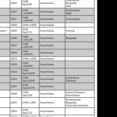
Letteratura
CVM
1985
Anarchismo
Biografia
Op1166
Asia
CVM
Anarchismo
1947
Anarchismo
L1849/R
Italia
CVM
1911
Anarchismo
Anarchismo
L1850/R
1990
CVM L1858
Anarchismo
CVM
ntony
1982
Anarchismo
Francia
Op1173
CVM
1930
Anarchismo
Biografia
L1911/R
CVM
1947
Anarchismo
L1921/R
CVM
1954
Anarchismo
L1932/R
1972
CVM L1933
Anarchismo
CVM
1926
Anarchismo
L1940/R
CVM
1910
Anarchismo
Op1219/R
CVM
Letteratura
1910
Anarchismo
Op1229/R
Svizzera
CVM
1897
Anarchismo
Op1237/R
CVM
Libero Pensiero
1966
Anarchismo
Op1258
Anarchismo
Femminismo
1993
CVM L1967
Anarchismo
Biografia
Anarcofemminismo
CVM
1993
Anarchismo
Op1273