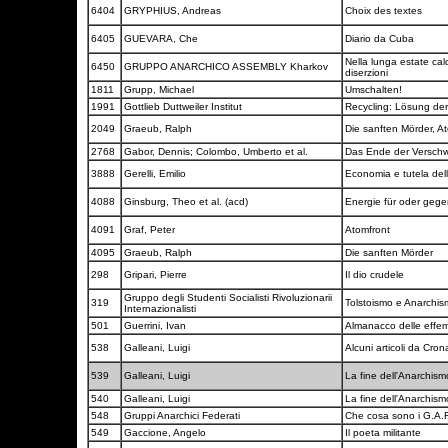
6404
GRYPHIUS, Andreas
Choix des textes
6405
GUEVARA, Che
Diario da Cuba
Nella lunga estate cald
6450
GRUPPO ANARCHICO ASSEMBLY Kharkov
diserzioni
1811
Grupp, Michael
Umschalten!
1991
Gottlieb Duttweiler Institut
Recycling: Lösung de
2049
Graeub, Ralph
Die sanften Mörder, A
2768
Gabor, Dennis; Colombo, Umberto et al.
Das Ende der Versc
3888
Gerelli, Emilio
Economia e tutela del
4088
Ginsburg, Theo et al. (acd)
Energie für oder ge
4091
Graf, Peter
Atomfront
4095
Graeub, Ralph
Die sanften Mörder
298
Gripari, Pierre
Il dio crudele
Gruppo degli Studenti Socialisti Rivoluzionarii
319
Tolstoismo e Anarchi
Internazionalisti
501
Guerrini, Ivan
Almanacco delle effem
538
Galleani, Luigi
Alcuni articoli da Cro
539
Galleani, Luigi
La fine dell'Anarchis
540
Galleani, Luigi
La fine dell'Anarchis
548
Gruppi Anarchici Federati
Che cosa sono i G.A.
549
Gaccione, Angelo
Il poeta militante