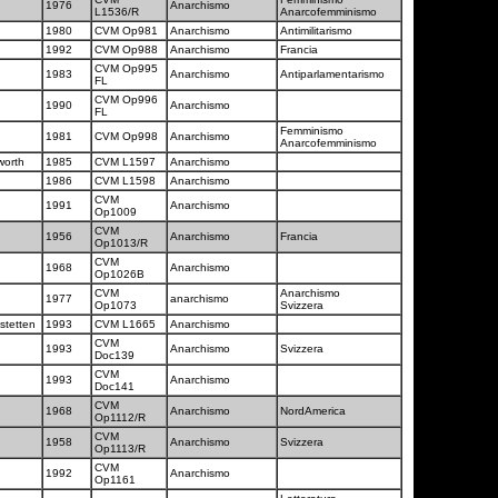
1976
Anarchismo
L1536/R
Anarcofemminismo
1980
CVM Op981
Anarchismo
Antimilitarismo
1992
CVM Op988
Anarchismo
Francia
CVM Op995
1983
Anarchismo
Antiparlamentarismo
FL
CVM Op996
1990
Anarchismo
FL
Femminismo
1981
CVM Op998
Anarchismo
Anarcofemminismo
worth
1985
CVM L1597
Anarchismo
1986
CVM L1598
Anarchismo
CVM
1991
Anarchismo
Op1009
CVM
1956
Anarchismo
Francia
Op1013/R
CVM
1968
Anarchismo
Op1026B
CVM
Anarchismo
1977
anarchismo
Op1073
Svizzera
stetten
1993
CVM L1665
Anarchismo
CVM
1993
Anarchismo
Svizzera
Doc139
CVM
1993
Anarchismo
Doc141
CVM
1968
Anarchismo
NordAmerica
Op1112/R
CVM
1958
Anarchismo
Svizzera
Op1113/R
CVM
1992
Anarchismo
Op1161