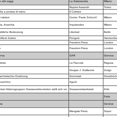
 altri saggi
La Salamandra
Milano
Reprint Assandri
Torino
lta a portata di mano.
Il Culmine
 elettori
Centro 'Paolo Schicchi'
Milano
fia, Anarchia
Inquietudes
Milano
wirkliche Bedeutung
Libertad
Berlin
itical Justice
Penguin
Harmonds
Freedom Press
London
m
Freedom Press
London
Henry
GAR
Genova
iretta
La Fiaccola
Ragusa
Gruppe J. Guillaume
Zurigo
archistischer Erziehung
Sonnmatt
Grosshöch
 Anarchico
Agorà
reier Aktionsgruppen Graswurzelrevolution stellt sich vor
Graswurzelwerkstatt
Köln
Paris
sme
Genève
u
Mangala Press
Sopot