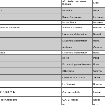
ACL Atelier de création
Lyon
libertaire
, X
Moderna
Milano
Binazzi/La sociale
La Spezia
Madre Tierra
Mostoles
ouvement Anarchiste
Volonté Anarchiste
Fresnes-A
L'Adunata dei refrattari
Newark
L'Adunata dei refrattari
Roma
Antistato
Cesena
alista
L'Adunata dei refrattari
Roma
Morelli
Parigi
Ed. sociologica e libertaria
Roma
Il Risveglio
Ginevra
Circolo di studi sociali
Torino
La Fiaccola
Ragusa
917-1928, V. IV
Zero in condotta
Livorno
tà dell'Anarchismo
G.A. L. Michel
Napoli