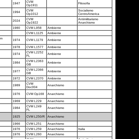
CVM
1947
Filosofia
Op1911
CVM
Socialismo
1994
Op1012
CentroAmerica
CVM
Antimilitarismo
2024
Op1922
Anarchismo
1980
CVM L958
Ambiente
CVM L1125
Ambiente
am
1974
CVM L1179
Ambiente
1978
CVM L1577
Ambiente
CVM L2252
1974
Ambiente
FL
CVM L2363
1984
Ambiente
GB
CVM L2366
1977
Ambiente
GB
n
1972
CVM L2370
Ambiente
CVM
1989
Anarchismo
Doc004
1976
CVM Op168
Anarchismo
1969
CVM L229
Anarchismo
CVM L249
1984
Anarchismo
FL
1925
CVM L250/R
Anarchismo
1966
CVM L251
Anarchismo
1976
CVM L259
Anarchismo
Italia
1976
CVM L260
Anarchismo