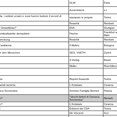
GLM
Paris
Avvenimenti
s.l.
a, i soldati ucraini e russi hanno battuto il record di
stampato in proprio
Torino
Rowohlt
Reinbek
r Umweltkrise?
DVA
Stuttgart
Frankfurt 
tomkraftwerke demaskiert
Fischer
Main
hwendung
Rowohlt
Reinbek
l'ambiente
Il Mulino
Bologna
gen den Menschen
SES, VSETH
Zürich
Z-Verlag
Basel
Müller
Rüschliko
smo
Reprint Assandri
Torino
eridi storiche
L'Antistato
Cesena
naca Sovversiva
Archivio Famiglia Berneri
Pistoia
"Vecchi lettori di Cronaca
mo?
Newark
Sovversiva"
mo?
L'Antistato
Cesena
F.
Edizioni del CDA
Torino
De Vincenti
Acri