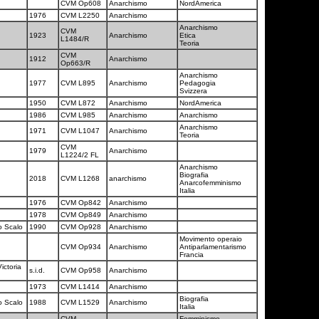
CVM Op608
Anarchismo
NordAmerica
1976
CVM L2250
Anarchismo
Anarchismo
CVM
1923
Anarchismo
Etica
L1484/R
Teoria
CVM
1912
Anarchismo
Op663/R
Anarchismo
1977
CVM L895
Anarchismo
Pedagogia
Svizzera
1950
CVM L872
Anarchismo
NordAmerica
1986
CVM L985
Anarchismo
Anarchismo
Anarchismo
1971
CVM L1047
Anarchismo
Teoria
CVM
1979
Anarchismo
L1224/2 FL
Anarchismo
Biografia
2018
CVM L1268
anarchismo
Anarcofemminismo
Italia
1976
CVM Op842
Anarchismo
1978
CVM Op849
Anarchismo
o Scalo
1990
CVM Op928
Anarchismo
Movimento operaio
CVM Op934
Anarchismo
Antiparlamentarismo
Francia
ictoria
s.i.d.
CVM Op958
Anarchismo
1973
CVM L1414
Anarchismo
Biografia
o Scalo
1988
CVM L1529
Anarchismo
Italia
CVM
Femminismo