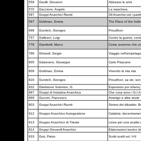
559
Gavilli, Giovanni
Abbasso le armi
570
Gaccione, Angelo
La maschera
587
Gruppi Anarchici Riuniti
Gli Anarchici ed i partit
597
Goldman, Emma
The Place of the Indiv
698
Gurvitch, Georges
Proudhon
757
Galleani, Luigi
Contro la guerra, contr
778
Giambelli, Marco
Come avvenne che un
786
Ghirardi, Sergio
Viaggio nell'arcipelag
805
Galzerano, Giuseppe
Carlo Pisacane
809
Goldman, Emma
Vivendo la mia vita
816
Gurvitch, Georges
Proudhon, sa vie, so
832
Gladstone Solomon, G.
Esperanto por infanoj
887
Gruppi di Iniziativa Anarchica
Che cosa sono i G.I.A
889
Guccini, Francesco
Amerigo e altre storie
903
Gruppi Anarchici Riuniti
Sintesi del dibattito: B
912
Gruppo Anarchico Autogestione
Calabria: decentrame
913
Gruppo Anarchico di Trieste
Linee per una analisi 
914
Gruppi Giovanili Anarchici
Elaborazioni teorico i
933
Gori, Pietro
Scritti scelti vol. I+II