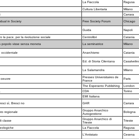
La Fiaccola
Ragusa
Cultura Libertaria
Milano
i
Carrara
idual in Society
Free Society Forum
Chicago
Guida
Napoli
o la pace, per la rivoluzione sociale
Centrolibri
Catania
 popolo visse senza moneta
La seminatrice
Milano
o occidentale
Anarchismo
Catania
Ed. di Storia Cilentana
Casalvelin
La Salamandra
Milano
Presses Universitaires de
n oeuvre
Paris
France
The Esperanto Publishing
London
.
CDA
Torino
EMI Italiana
resci sì, Bresci no
GAR
Carrara
Gruppo Anarchico
nto regionale
Bologna
Autogestione
Gruppo Anarchico di
di classe
Trieste
Trieste
deologiche
La Fiaccola
Ragusa
L'Antistato
Cesena