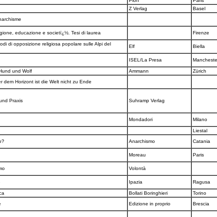
Plon
Paris
Z Verlag
Basel
Anarchisme
igione, educazione e societï¿½. Tesi di laurea
Firenze
di di opposizione religiosa popolare sulle Alpi del
Elf
Biella
ISEL/La Presa
Manchest
 Hund und Wolf
Ammann
Zürich
r dem Horizont ist die Welt nicht zu Ende
 und Praxis
Suhramp Verlag
Mondadori
Milano
Liestal
mo?
Anarchismo
Catania
Moreau
Paris
smo
Volontà
e
Ipazia
Ragusa
ica
Bollati Boringhieri
Torino
e
Edizione in proprio
Brescia