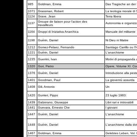
985
Goldman, Emma
Das Tragische an der
1071
Grassman, Robert
La teologia morale di S
1124
Grave, Jean
Terra libera
Groupe de liaison pour l'action des
1137
Autonomia e organiz
travailleurs
1164
Gruppi di Iniziativa Anarchica
Manuale del militante
1198
Guérin, Daniel
Ni Dieu ni Maitre
1212
Gomez-Pelaez, Fernando
Santiago Carrillo ou l'H
1221
Guérin, Daniel
L'anarchisme
1235
Guerrini, Ivan
Motivi di propaganda
1320
Gori, Pietro
Opere, Volume XI. Con
1376
Guérin, Daniel
Introduzione alla pes
1401
Goodman, Paul
La gioventù assurda
1408
Gili, Antonio
Un
1420
Gurrieri, Pippo
23 luglio 1983:
1439
Galzerano, Giuseppe
Libri rari e introvabili
1441
Guevara, Ernesto Che
I giovani
1447
Guérin, Daniel
L'anarchisme
1448
Guérin, Daniel
L'anarchismo dalla dot
1467
Goldman, Emma
Gelebtes Leben, Vol. 