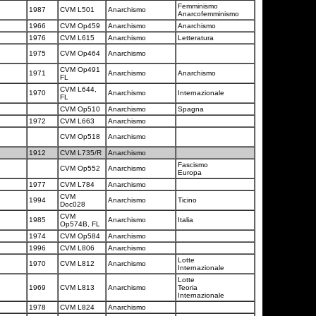
Femminismo
1987
CVM L501
Anarchismo
Anarcofemminismo
1966
CVM Op459
Anarchismo
Anarchismo
1976
CVM L615
Anarchismo
Letteratura
1975
CVM Op464
Anarchismo
CVM Op491
1971
Anarchismo
Anarchismo
FL
CVM L644,
1970
Anarchismo
Internazionale
FL
CVM Op510
Anarchismo
Spagna
1972
CVM L663
Anarchismo
CVM Op518
Anarchismo
1912
CVM L735/R
Anarchismo
Fascismo
CVM Op552
Anarchismo
Europa
1977
CVM L784
Anarchismo
CVM
1994
Anarchismo
Ticino
Doc028
CVM
1985
Anarchismo
Italia
Op574B, FL
1974
CVM Op584
Anarchismo
1996
CVM L806
Anarchismo
Lotte
1970
CVM L812
Anarchismo
Internazionale
Lotte
1969
CVM L813
Anarchismo
Teoria
Internazionale
1978
CVM L824
Anarchismo