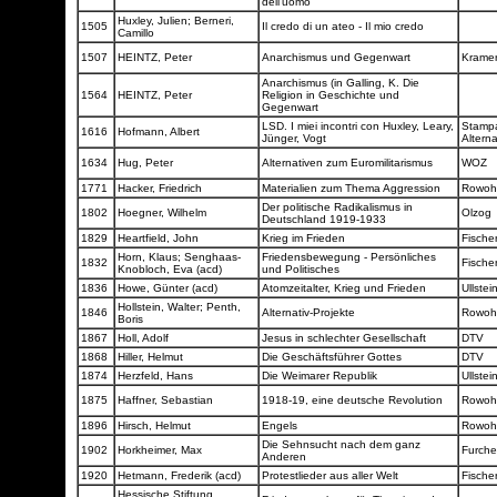
dell'uomo
Huxley, Julien; Berneri,
1505
Il credo di un ateo - Il mio credo
Camillo
1507
HEINTZ, Peter
Anarchismus und Gegenwart
Krame
Anarchismus (in Galling, K. Die
1564
HEINTZ, Peter
Religion in Geschichte und
Gegenwart
LSD. I miei incontri con Huxley, Leary,
Stamp
1616
Hofmann, Albert
Jünger, Vogt
Altern
1634
Hug, Peter
Alternativen zum Euromilitarismus
WOZ
1771
Hacker, Friedrich
Materialien zum Thema Aggression
Rowoh
Der politische Radikalismus in
1802
Hoegner, Wilhelm
Olzog
Deutschland 1919-1933
1829
Heartfield, John
Krieg im Frieden
Fische
Horn, Klaus; Senghaas-
Friedensbewegung - Persönliches
1832
Fische
Knobloch, Eva (acd)
und Politisches
1836
Howe, Günter (acd)
Atomzeitalter, Krieg und Frieden
Ullstei
Hollstein, Walter; Penth,
1846
Alternativ-Projekte
Rowoh
Boris
1867
Holl, Adolf
Jesus in schlechter Gesellschaft
DTV
1868
Hiller, Helmut
Die Geschäftsführer Gottes
DTV
1874
Herzfeld, Hans
Die Weimarer Republik
Ullstei
1875
Haffner, Sebastian
1918-19, eine deutsche Revolution
Rowoh
1896
Hirsch, Helmut
Engels
Rowoh
Die Sehnsucht nach dem ganz
1902
Horkheimer, Max
Furch
Anderen
1920
Hetmann, Frederik (acd)
Protestlieder aus aller Welt
Fische
Hessische Stiftung