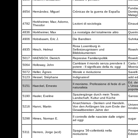
Funda
4654
Hernández, Miguel
Crónicas de la guerra de España
Domin
Malag
Horkheimer, Max; Adorno,
4792
Lezioni di sociologia
Einau
Theodor
4836
Horkheimer, Max
La nostalgia del totalmente altro
Querin
4906
Hobsbawm, Eric J.
Die Banditen
Suhrk
Rosa Luxemburg in
4935
Hirsch, Helmut
Selbstzeugnissen und
Rowoh
Bilddokumenten
5017
HAENSCH, Dietrich
Represive Familienpolitik
Rowol
Cambiare il mondo senza prendere il
Carta /
5064
Holloway, John
potere - Il significato della riv. oggi
Moeni
5072
Heller, Àgnes
Morale e rivoluzione
Savell
5123
Hessel, Stéphane
Indignatevi!
add ed
Ed. del
Il monismo. Professione di fede di un
5151
Haeckel, Ernesto
L'Unive
naturalista
popol
Spaziergänge durch mein Tessin.
5190
Hasler, Eveline
Sanss
Landschaft, Kultur und Küche
Anarchismus - Denken und Handeln.
Univers
5216
Hanni, Martin
Von den Anfängen bis zum Ende der
Innsbr
Gewaltbereiten Jahre der
Il controllo delle nasciste dalle origini
5298
Himes, Norman E.
sugar
ad oggi
Spagna '36-collettività nella
Prospe
5311
Herrero, Jorge (acd)
rivoluzione
Edizio