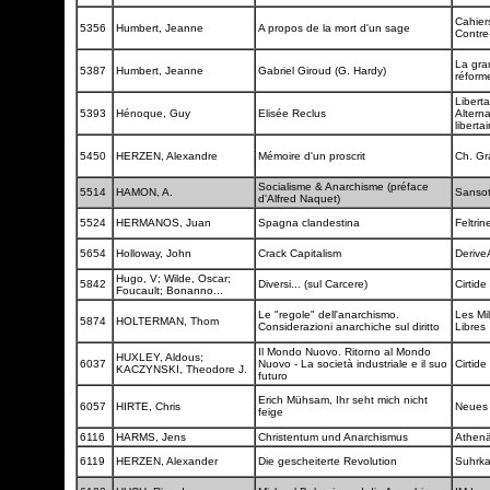
Cahier
5356
Humbert, Jeanne
A propos de la mort d'un sage
Contre
La gra
5387
Humbert, Jeanne
Gabriel Giroud (G. Hardy)
réfor
Liberta
5393
Hénoque, Guy
Elisée Reclus
Alterna
liberta
5450
HERZEN, Alexandre
Mémoire d'un proscrit
Ch. Gr
Socialisme & Anarchisme (préface
5514
HAMON, A.
Sanso
d'Alfred Naquet)
5524
HERMANOS, Juan
Spagna clandestina
Feltrine
5654
Holloway, John
Crack Capitalism
Derive
Hugo, V; Wilde, Oscar;
5842
Diversi... (sul Carcere)
Cirtide
Foucault; Bonanno...
Le "regole" dell'anarchismo.
Les Mil
5874
HOLTERMAN, Thom
Considerazioni anarchiche sul diritto
Libres
Il Mondo Nuovo. Ritorno al Mondo
HUXLEY, Aldous;
6037
Nuovo - La società industriale e il suo
Cirtide
KACZYNSKI, Theodore J.
futuro
Erich Mühsam, Ihr seht mich nicht
6057
HIRTE, Chris
Neues
feige
6116
HARMS, Jens
Christentum und Anarchismus
Athen
6119
HERZEN, Alexander
Die gescheiterte Revolution
Suhrk