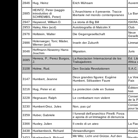
2846
Hug, Heinz
Erich Mühsam
Auver
HEINTZ, Peter (saggio
L'Anarchismo e il presente. Tracce
2885
introduttivo di
La Ba
libertarie nel mondo contemporaneo
SCHREMBS, Peter)
2947
Haywood, William D.
La storia di Big Bill
ISKR
2953
Haley, Alex (acd)
Autobiografia di Malcolm X
Club
Neue
2976
Hollstein, Walter
Die Gegengesellschaft
Gesell
Holenweger, Toni; Mäder,
2986
Inseln der Zukunft
Limma
Werner (acd)
Hoffmann-Nowotny Hans-
3046
Migration.
Juris
Joachim
Herrera, P.; Perez Burgos,
La Asociacion Internacional de los
Ed. Lib
3085
J.
Trabajadores
Africa 
3108
Holme, Rud.
Den Sociala Revolutionen
S.A.C
Deux grandes figures: Eugène
La Voi
3147
Humbert, Jeanne
Humbert, Sébastien Faure
Paix
Éditio
3216
Hug, Peter et al.
La protection civile en Suisse
bas
Consei
3228
Hegnauer, Ralph
Le combattant non violent
de la 
Consei
3230
Humbert-Droz, Jules
Non, pas ça!
pour l
I funerali dell'anarchico Pinelli. Forza
3359
Huber, Gabriele
e aporia di un'immagine di denuncia
3366
Huxley, Julien
Il credo di un ateo
La Fia
3438
Huelsenbeck, Richard
Verwandlungen
Anaba
Mit Witz, Licht und Grütze. Auf den
3453
Huelsenbeck, Richard
Nautil