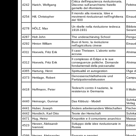
Critica dell'impazienza rivoluzionaria.
4242
Harich, Wolfgang
Discorso sull'anarchismo fratello
Feltrine
gemello del riformismo
Il mondo alla rovescia. Idee e
4254
Hill, Christopher
movimenti rivoluzionari nell'Inghilterra
Einau
del '600
Un ribelle nella rivoluzione tedesca
Biblio
4278
HÖLZ, Max
1918-1931
Serant
4287
Holt John
The underachieving School
Pengu
Buoi di ferro, la rivoluzione
4292
Hinton William
Einau
nell'agricoltura cinese
Il caso Theissen. L'aborto sotto
4311
Hoevels, Fritz Erik
Ahrim
accusa
Il complesso di Edipo e le sue
4312
Hoevels, Fritz Erik
conseguenze politiche. Domande
Ahrim
fondamentali della psicoanalisi
4365
Hartung, Henri
Spiritualité et autogestion
l'Age
Genossenschlaftstheorie und
4373
Hettlage, Robert
Camp
Partizipationsdiskussion
Tedeschi contro il nazismo, la
4418
Hoffmann, Peter
Il Muli
resistenza in Germania
Suhrk
4440
Heinsogn, Gunnar
Das Kibbutz - Modell
Verlag
4441
Huber, Joseph
Anders arbeitenanders Wirtschaften
Fische
4442
Hondirch, Karl Otto
Teorie der Herrschaft
Suhrk
4471
Hug, Heinz
Kropotkin e il comunismo anarchico
Massar
Herzen, Aleksandr
Sviluppo delle idee rivoluzionarie in
4523
Editori
Ivanovic
Russia
4599
Herzen, Aleksander
Passato e pensieri
Monda