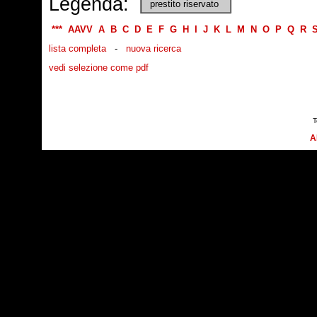
Legenda:
prestito riservato
***
AAVV
A
B
C
D
E
F
G
H
I
J
K
L
M
N
O
P
Q
R
lista completa
-
nuova ricerca
vedi selezione come pdf
T
A