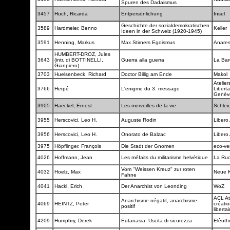
Spuren des Dadaismus
3457
Huch, Ricarda
Entpersönlichung
Insel
Geschichte der sozialdemokratischen
3589
Hardmeier, Benno
Keller
Ideen in der Schweiz (1920-1945)
3591
Henning, Markus
Max Stirners Egoismus
Anare
HUMBERT-DROZ, Jules
3643
(intr. di BOTTINELLI,
Guerra alla guerra
La Ba
Gianpiero)
3703
Huelsenbeck, Richard
Doctor Billig am Ende
Makol
Atelier
3766
Herpé
L'enigme du 3. message
Liberta
Genè
3905
Haeckel, Ernest
Les merveilles de la vie
Schlei
3955
Herscovici, Leo H.
Auguste Rodin
Libero
3956
Herscovici, Leo H.
Onorato de Balzac
Libero
3975
Höpflinger, François
Die Stadt der Gnomen
eco-ve
4026
Hoffmann, Jean
Les méfaits du militarisme helvétique
La Ru
Vom "Weissen Kreuz" zur roten
4032
Hoelz, Max
Neue K
Fahne
4041
Hackl, Erich
Der Anarchist von Leonding
WoZ
ACL At
Anarchisme négatif, anarchisme
4069
HEINTZ, Peter
créatio
positif
liberta
4209
Humphry, Derek
Eutanasia. Uscita di sicurezza
Elèuth