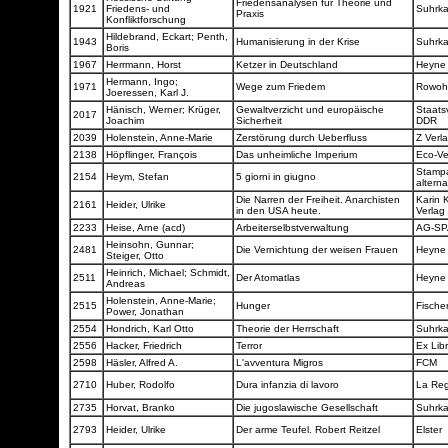
Friedensanalysen für Theorie und
1921
Friedens- und
Suhrk
Praxis
Konfliktforschung
Hildebrand, Eckart; Penth,
1943
Humanisierung in der Krise
Suhrk
Boris
1967
Herrmann, Horst
Ketzer in Deutschland
Heyn
Hermann, Ingo;
1971
Wege zum Friedem
Rowoh
Joeressen, Karl J.
Hänisch, Werner; Krüger,
Gewaltverzicht und europäische
Staats
2017
Joachim
Sicherheit
DDR
2039
Holenstein, Anne-Marie
Zerstörung durch Ueberfluss
Z Verl
2138
Höpflinger, François
Das unheimliche Imperium
Eco-Ve
Stamp
2154
Heym, Stefan
5 giorni in giugno
alterna
Die Narren der Freiheit. Anarchisten
Karin 
2161
Heider, Ulrike
in den USA heute.
Verlag
2233
Heise, Arne (acd)
Arbeiterselbstverwaltung
AG-S
Heinsohn, Gunnar;
2481
Die Vernichtung der weisen Frauen
Heyn
Steiger, Otto
Heinrich, Michael; Schmidt,
2511
Der Atomatlas
Heyn
Andreas
Holenstein, Anne-Marie;
2515
Hunger
Fische
Power, Jonathan
2554
Hondrich, Karl Otto
Theorie der Herrschaft
Suhrk
2556
Hacker, Friedrich
Terror
Ex Lib
2598
Häsler, Alfred A.
L'avventura Migros
FCM
2710
Huber, Rodolfo
Dura infanzia di lavoro
La Re
2735
Horvat, Branko
Die jugoslawische Gesellschaft
Suhrk
2793
Heider, Ulrike
Der arme Teufel. Robert Reitzel
Elster