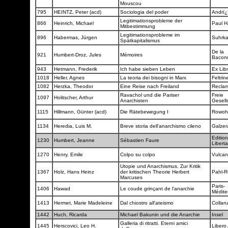
Mouscou
795
HEINTZ, Peter (acd)
Sociologia del poder
Andrï¿
Legitimationsprobleme der
866
Heinrich, Michael
Paul 
Mitbestimmung
Legitimationsprobleme im
896
Habermas, Jürgen
Suhrk
Spätkapitalismus
De la
921
Humbert-Droz, Jules
Mémoires
Bacon
943
Hetmann, Frederik
Ich habe sieben Leben
Ex Lib
1018
Heller, Agnes
La teoria dei bisogni in Marx
Feltrine
1082
Herzka, Theodor
Eine Reise nach Freiland
Recla
Ravachol und die Pariser
Freie
1097
Holitscher, Arthur
Anarchisten
Gesell
1115
Hillmann, Günter (acd)
Die Rätebewegung I
Rowoh
1134
Heredia, Luis M.
Breve storia dell'anarchismo cileno
Galze
Editio
1230
Humbert, Jeanne
Sébastien Faure
Liberta
1270
Henry, Emile
Colpo su colpo
Vulca
Utopie und Anarchismus. Zur Kritik
1367
Holz, Hans Heinz
der kritischen Theorie Herbert
Pahl-R
Marcuses
Paris-
1406
Hawad
Le coude grinçant de l'anarchie
Médite
1413
Hermet, Marie Madeleine
Dal chiostro all'ateismo
Collan
1442
Huch, Ricarda
Michael Bakunin und die Anarchie
Insel
Galleria di ritratti. Eterni amici
1445
Herscovici, Leo H.
Libero