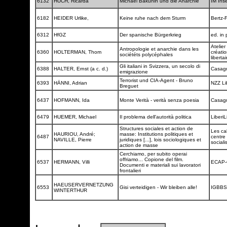
6132
HUCH, Ricarda
Michael Bakunin und die Anarchie
IM Ins
6182
HEIDER Urlike,
Keine ruhe nach dem Sturm
Bertz-
6312
HfGZ
Der spanische Bürgerkrieg
ed. in 
Atelier
Antropologie et anarchie dans les
6360
HOLTERMAN, Thom
créati
sociététs polycéphales
liberta
Gli italiani in Svizzera, un secolo di
6388
HALTER, Ernst (a c. d.)
Casag
emigrazione
Terrorist und CIA-Agent - Bruno
6393
HÄNNI, Adrian
NZZ Li
Breguet
6437
HOFMANN, Ida
Monte Verità - verità senza poesia
Casag
6479
HUEMER, Michael
Il problema dell'autorità politica
LiberiL
Structures sociales et action de
Les ca
HAURIOU, André;
masse: Institutions politiques et
6487
centre
NAVILLE, Pierre
juridiques [...], lois sociologiques et
sociali
action de masse
Cerchiamo, per subito operai
offriamo... Copione del film.
6537
HERMANN, Villi
ECAP-
Documenti e materiali sui lavoratori
frontalieri
HAEUSERVERNETZUNG
6553
Gisi verteidigen - Wir bleiben alle!
IGBB
WINTERTHUR