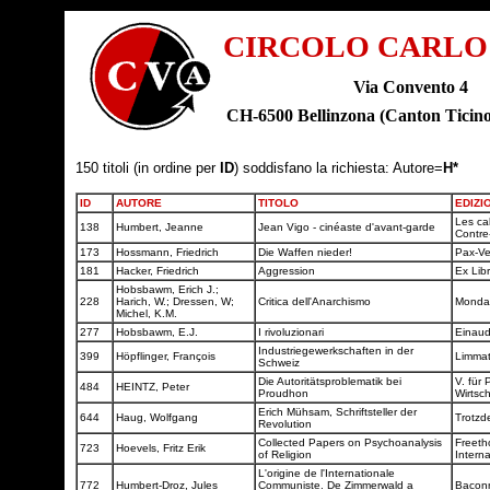
CIRCOLO CARLO
Via Convento 4
CH-6500 Bellinzona (Canton Tic
150 titoli (in ordine per
ID
) soddisfano la richiesta: Autore=
H*
ID
AUTORE
TITOLO
EDIZI
Les ca
138
Humbert, Jeanne
Jean Vigo - cinéaste d'avant-garde
Contre
173
Hossmann, Friedrich
Die Waffen nieder!
Pax-Ve
181
Hacker, Friedrich
Aggression
Ex Lib
Hobsbawm, Erich J.;
228
Harich, W.; Dressen, W;
Critica dell'Anarchismo
Monda
Michel, K.M.
277
Hobsbawm, E.J.
I rivoluzionari
Einau
Industriegewerkschaften in der
399
Höpflinger, François
Limmat
Schweiz
Die Autoritätsproblematik bei
V. für 
484
HEINTZ, Peter
Proudhon
Wirtsc
Erich Mühsam, Schriftsteller der
644
Haug, Wolfgang
Trotzd
Revolution
Collected Papers on Psychoanalysis
Freeth
723
Hoevels, Fritz Erik
of Religion
Intern
L'origine de l'Internationale
772
Humbert-Droz, Jules
Communiste. De Zimmerwald a
Bacon