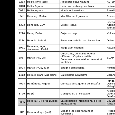
2233
Heise, Arne (acd)
Arbeiterselbstverwaltung
AG-S
1018
Heller, Agnes
La teoria dei bisogni in Marx
Feltrine
5072
Heller, Àgnes
Morale e rivoluzione
Savell
3591
Henning, Markus
Max Stirners Egoismus
Anare
Liberta
5393
Hénoque, Guy
Elisée Reclus
Alterna
liberta
1270
Henry, Emile
Colpo su colpo
Vulca
1134
Heredia, Luis M.
Breve storia dell'anarchismo cileno
Galze
Hermann, Ingo;
1971
Wege zum Friedem
Rowoh
Joeressen, Karl J.
Cerchiamo, per subito operai
offriamo... Copione del film.
6537
HERMANN, Villi
ECAP-
Documenti e materiali sui lavoratori
frontalieri
5524
HERMANOS, Juan
Spagna clandestina
Feltrine
1413
Hermet, Marie Madeleine
Dal chiostro all'ateismo
Collan
Funda
4654
Hernández, Miguel
Crónicas de la guerra de España
Domin
Malag
Atelier
3766
Herpé
L'enigme du 3. message
Liberta
Genè
Herrera, P.; Perez Burgos,
La Asociacion Internacional de los
Ed. Lib
3085
J.
Trabajadores
Africa 
Spagna '36-collettività nella
Prospe
5311
Herrero, Jorge (acd)
rivoluzione
Edizio