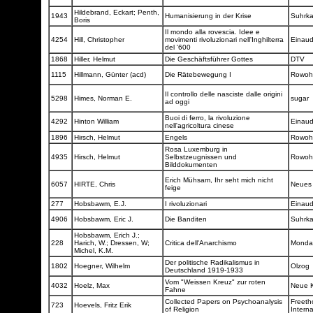
Hildebrand, Eckart; Penth,
1943
Humanisierung in der Krise
Suhrk
Boris
Il mondo alla rovescia. Idee e
4254
Hill, Christopher
movimenti rivoluzionari nell'Inghilterra
Einau
del '600
1868
Hiller, Helmut
Die Geschäftsführer Gottes
DTV
1115
Hillmann, Günter (acd)
Die Rätebewegung I
Rowoh
Il controllo delle nasciste dalle origini
5298
Himes, Norman E.
sugar
ad oggi
Buoi di ferro, la rivoluzione
4292
Hinton William
Einau
nell'agricoltura cinese
1896
Hirsch, Helmut
Engels
Rowoh
Rosa Luxemburg in
4935
Hirsch, Helmut
Selbstzeugnissen und
Rowoh
Bilddokumenten
Erich Mühsam, Ihr seht mich nicht
6057
HIRTE, Chris
Neues
feige
277
Hobsbawm, E.J.
I rivoluzionari
Einau
4906
Hobsbawm, Eric J.
Die Banditen
Suhrk
Hobsbawm, Erich J.;
228
Harich, W.; Dressen, W;
Critica dell'Anarchismo
Monda
Michel, K.M.
Der politische Radikalismus in
1802
Hoegner, Wilhelm
Olzog
Deutschland 1919-1933
Vom "Weissen Kreuz" zur roten
4032
Hoelz, Max
Neue K
Fahne
Collected Papers on Psychoanalysis
Freeth
723
Hoevels, Fritz Erik
of Religion
Intern