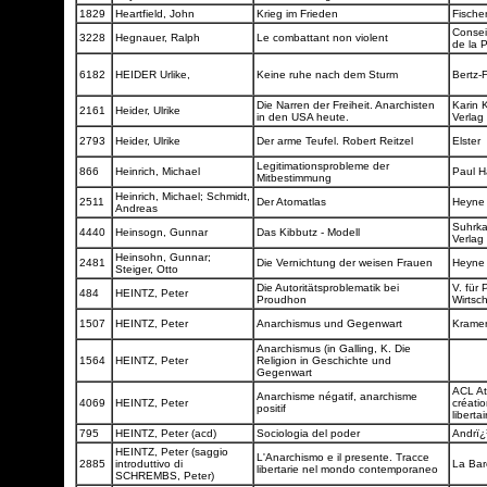
1829
Heartfield, John
Krieg im Frieden
Fische
Consei
3228
Hegnauer, Ralph
Le combattant non violent
de la 
6182
HEIDER Urlike,
Keine ruhe nach dem Sturm
Bertz-
Die Narren der Freiheit. Anarchisten
Karin 
2161
Heider, Ulrike
in den USA heute.
Verlag
2793
Heider, Ulrike
Der arme Teufel. Robert Reitzel
Elster
Legitimationsprobleme der
866
Heinrich, Michael
Paul 
Mitbestimmung
Heinrich, Michael; Schmidt,
2511
Der Atomatlas
Heyn
Andreas
Suhrk
4440
Heinsogn, Gunnar
Das Kibbutz - Modell
Verlag
Heinsohn, Gunnar;
2481
Die Vernichtung der weisen Frauen
Heyn
Steiger, Otto
Die Autoritätsproblematik bei
V. für 
484
HEINTZ, Peter
Proudhon
Wirtsc
1507
HEINTZ, Peter
Anarchismus und Gegenwart
Krame
Anarchismus (in Galling, K. Die
1564
HEINTZ, Peter
Religion in Geschichte und
Gegenwart
ACL At
Anarchisme négatif, anarchisme
4069
HEINTZ, Peter
créatio
positif
liberta
795
HEINTZ, Peter (acd)
Sociologia del poder
Andrï¿
HEINTZ, Peter (saggio
L'Anarchismo e il presente. Tracce
2885
introduttivo di
La Ba
libertarie nel mondo contemporaneo
SCHREMBS, Peter)