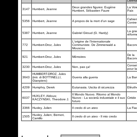
Liberta
Deux grandes figures: Eugène
La Voi
3147
Humbert, Jeanne
Humbert, Sébastien Faure
Paix
Cahier
5356
Humbert, Jeanne
A propos de la mort d'un sage
Contre
La gra
5387
Humbert, Jeanne
Gabriel Giroud (G. Hardy)
réfor
L'origine de l'Internationale
772
Humbert-Droz, Jules
Communiste. De Zimmerwald a
Bacon
Mouscou
De la
921
Humbert-Droz, Jules
Mémoires
Bacon
Consei
3230
Humbert-Droz, Jules
Non, pas ça!
pour l
HUMBERT-DROZ, Jules
3643
(intr. di BOTTINELLI,
Guerra alla guerra
La Ba
Gianpiero)
4209
Humphry, Derek
Eutanasia. Uscita di sicurezza
Elèuth
Il Mondo Nuovo. Ritorno al Mondo
HUXLEY, Aldous;
6037
Nuovo - La società industriale e il suo
Cirtide
KACZYNSKI, Theodore J.
futuro
3366
Huxley, Julien
Il credo di un ateo
La Fia
Huxley, Julien; Berneri,
1505
Il credo di un ateo - Il mio credo
Camillo