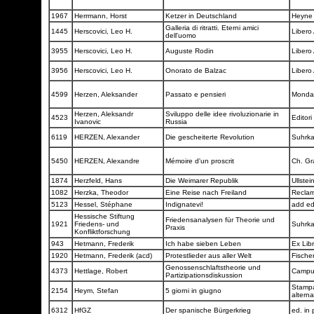
1967
Herrmann, Horst
Ketzer in Deutschland
Heyn
Galleria di ritratti. Eterni amici
1445
Herscovici, Leo H.
Libero
dell'uomo
3955
Herscovici, Leo H.
Auguste Rodin
Libero
3956
Herscovici, Leo H.
Onorato de Balzac
Libero
4599
Herzen, Aleksander
Passato e pensieri
Monda
Herzen, Aleksandr
Sviluppo delle idee rivoluzionarie in
4523
Editori
Ivanovic
Russia
6119
HERZEN, Alexander
Die gescheiterte Revolution
Suhrk
5450
HERZEN, Alexandre
Mémoire d'un proscrit
Ch. Gr
1874
Herzfeld, Hans
Die Weimarer Republik
Ullstei
1082
Herzka, Theodor
Eine Reise nach Freiland
Recla
5123
Hessel, Stéphane
Indignatevi!
add ed
Hessische Stiftung
Friedensanalysen für Theorie und
1921
Friedens- und
Suhrk
Praxis
Konfliktforschung
943
Hetmann, Frederik
Ich habe sieben Leben
Ex Lib
1920
Hetmann, Frederik (acd)
Protestlieder aus aller Welt
Fische
Genossenschlaftstheorie und
4373
Hettlage, Robert
Camp
Partizipationsdiskussion
Stamp
2154
Heym, Stefan
5 giorni in giugno
alterna
6312
HfGZ
Der spanische Bürgerkrieg
ed. in 