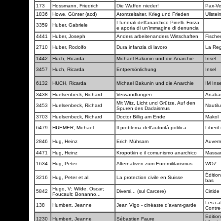
173
Hossmann, Friedrich
Die Waffen nieder!
Pax-Ve
1836
Howe, Günter (acd)
Atomzeitalter, Krieg und Frieden
Ullstei
I funerali dell'anarchico Pinelli. Forza
3359
Huber, Gabriele
e aporia di un'immagine di denuncia
4441
Huber, Joseph
Anders arbeitenanders Wirtschaften
Fische
2710
Huber, Rodolfo
Dura infanzia di lavoro
La Re
1442
Huch, Ricarda
Michael Bakunin und die Anarchie
Insel
3457
Huch, Ricarda
Entpersönlichung
Insel
6132
HUCH, Ricarda
Michael Bakunin und die Anarchie
IM Ins
3438
Huelsenbeck, Richard
Verwandlungen
Anaba
Mit Witz, Licht und Grütze. Auf den
3453
Huelsenbeck, Richard
Nautil
Spuren des Dadaismus
3703
Huelsenbeck, Richard
Doctor Billig am Ende
Makol
6479
HUEMER, Michael
Il problema dell'autorità politica
LiberiL
2846
Hug, Heinz
Erich Mühsam
Auver
4471
Hug, Heinz
Kropotkin e il comunismo anarchico
Massar
1634
Hug, Peter
Alternativen zum Euromilitarismus
WOZ
Éditio
3216
Hug, Peter et al.
La protection civile en Suisse
bas
Hugo, V; Wilde, Oscar;
5842
Diversi... (sul Carcere)
Cirtide
Foucault; Bonanno...
Les ca
138
Humbert, Jeanne
Jean Vigo - cinéaste d'avant-garde
Contre
Editio
1230
Humbert, Jeanne
Sébastien Faure