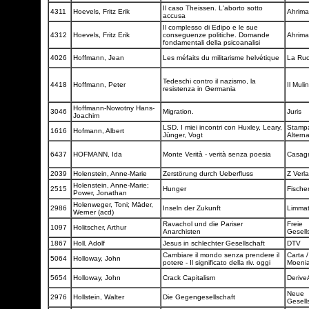
Il caso Theissen. L'aborto sotto
4311
Hoevels, Fritz Erik
Ahrim
accusa
Il complesso di Edipo e le sue
4312
Hoevels, Fritz Erik
conseguenze politiche. Domande
Ahrim
fondamentali della psicoanalisi
4026
Hoffmann, Jean
Les méfaits du militarisme helvétique
La Ru
Tedeschi contro il nazismo, la
4418
Hoffmann, Peter
Il Muli
resistenza in Germania
Hoffmann-Nowotny Hans-
3046
Migration.
Juris
Joachim
LSD. I miei incontri con Huxley, Leary,
Stamp
1616
Hofmann, Albert
Jünger, Vogt
Altern
6437
HOFMANN, Ida
Monte Verità - verità senza poesia
Casag
2039
Holenstein, Anne-Marie
Zerstörung durch Ueberfluss
Z Verl
Holenstein, Anne-Marie;
2515
Hunger
Fische
Power, Jonathan
Holenweger, Toni; Mäder,
2986
Inseln der Zukunft
Limma
Werner (acd)
Ravachol und die Pariser
Freie
1097
Holitscher, Arthur
Anarchisten
Gesell
1867
Holl, Adolf
Jesus in schlechter Gesellschaft
DTV
Cambiare il mondo senza prendere il
Carta /
5064
Holloway, John
potere - Il significato della riv. oggi
Moeni
5654
Holloway, John
Crack Capitalism
Derive
Neue
2976
Hollstein, Walter
Die Gegengesellschaft
Gesell