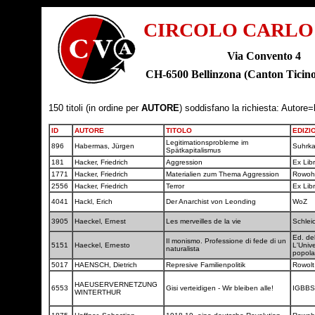
CIRCOLO CARLO
Via Convento 4
CH-6500 Bellinzona (Canton Tic
150 titoli (in ordine per
AUTORE
) soddisfano la richiesta: Autore=
ID
AUTORE
TITOLO
EDIZI
Legitimationsprobleme im
896
Habermas, Jürgen
Suhrk
Spätkapitalismus
181
Hacker, Friedrich
Aggression
Ex Lib
1771
Hacker, Friedrich
Materialien zum Thema Aggression
Rowoh
2556
Hacker, Friedrich
Terror
Ex Lib
4041
Hackl, Erich
Der Anarchist von Leonding
WoZ
3905
Haeckel, Ernest
Les merveilles de la vie
Schlei
Ed. del
Il monismo. Professione di fede di un
5151
Haeckel, Ernesto
L'Unive
naturalista
popol
5017
HAENSCH, Dietrich
Represive Familienpolitik
Rowol
HAEUSERVERNETZUNG
6553
Gisi verteidigen - Wir bleiben alle!
IGBB
WINTERTHUR