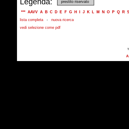
Legenda:
prestito riservato
***
AAVV
A
B
C
D
E
F
G
H
I
J
K
L
M
N
O
P
Q
R
lista completa
-
nuova ricerca
vedi selezione come pdf
T
A