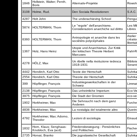
Hollstein, Walter; Penth,
1846
Alternativ-Projekte
Rowoh
Boris
3108
Holme, Rud.
Den Sociala Revolutionen
S.A.C
4287
Holt John
The underachieving School
Pengu
Le "regole" dell'anarchismo.
Les Mil
5874
HOLTERMAN, Thom
Considerazioni anarchiche sul diritto
Libres
Atelier
Antropologie et anarchie dans les
6360
HOLTERMAN, Thom
créati
sociététs polycéphales
liberta
Utopie und Anarchismus. Zur Kritik
1367
Holz, Hans Heinz
der kritischen Theorie Herbert
Pahl-R
Marcuses
Un ribelle nella rivoluzione tedesca
Biblio
4278
HÖLZ, Max
1918-1931
Serant
4442
Hondirch, Karl Otto
Teorie der Herrschaft
Suhrk
2554
Hondrich, Karl Otto
Theorie der Herrschaft
Suhrk
Industriegewerkschaften in der
399
Höpflinger, François
Limmat
Schweiz
2138
Höpflinger, François
Das unheimliche Imperium
Eco-Ve
3975
Höpflinger, François
Die Stadt der Gnomen
eco-ve
Die Sehnsucht nach dem ganz
1902
Horkheimer, Max
Furch
Anderen
4836
Horkheimer, Max
La nostalgia del totalmente altro
Querin
Horkheimer, Max; Adorno,
4792
Lezioni di sociologia
Einau
Theodor
Horn, Klaus; Senghaas-
Friedensbewegung - Persönliches
1832
Fische
Knobloch, Eva (acd)
und Politisches
2735
Horvat, Branko
Die jugoslawische Gesellschaft
Suhrk