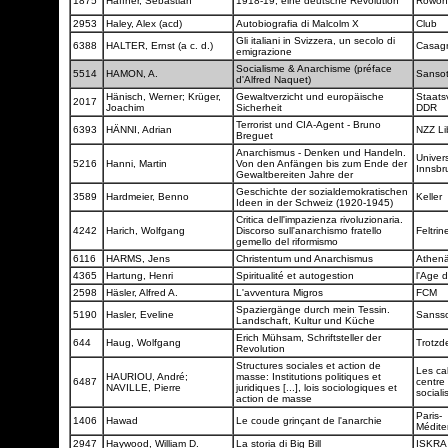
1875
Haffner, Sebastian
1918-19, eine deutsche Revolution
Rowoh
2953
Haley, Alex (acd)
Autobiografia di Malcolm X
Club
Gli italiani in Svizzera, un secolo di
6388
HALTER, Ernst (a c. d.)
Casag
emigrazione
Socialisme & Anarchisme (préface
5514
HAMON, A.
Sanso
d'Alfred Naquet)
Hänisch, Werner; Krüger,
Gewaltverzicht und europäische
Staats
2017
Joachim
Sicherheit
DDR
Terrorist und CIA-Agent - Bruno
6393
HÄNNI, Adrian
NZZ Li
Breguet
Anarchismus - Denken und Handeln.
Univers
5216
Hanni, Martin
Von den Anfängen bis zum Ende der
Innsbr
Gewaltbereiten Jahre der
Geschichte der sozialdemokratischen
3589
Hardmeier, Benno
Keller
Ideen in der Schweiz (1920-1945)
Critica dell'impazienza rivoluzionaria.
4242
Harich, Wolfgang
Discorso sull'anarchismo fratello
Feltrine
gemello del riformismo
6116
HARMS, Jens
Christentum und Anarchismus
Athen
4365
Hartung, Henri
Spiritualité et autogestion
l'Age
2598
Häsler, Alfred A.
L'avventura Migros
FCM
Spaziergänge durch mein Tessin.
5190
Hasler, Eveline
Sanss
Landschaft, Kultur und Küche
Erich Mühsam, Schriftsteller der
644
Haug, Wolfgang
Trotzd
Revolution
Structures sociales et action de
Les ca
HAURIOU, André;
masse: Institutions politiques et
6487
centre
NAVILLE, Pierre
juridiques [...], lois sociologiques et
sociali
action de masse
Paris-
1406
Hawad
Le coude grinçant de l'anarchie
Médite
2947
Haywood, William D.
La storia di Big Bill
ISKR