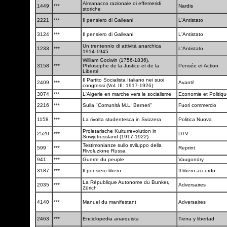
Almanacco razionale di effemeridi
1449
***
Nardis
storiche
2221
***
Il pensiero di Galleani
L'Antistato
3124
***
Il pensiero di Galleani
L'Antistato
Un trentennio di attività anarchica
1233
***
L'Antistato
1914-1945
William Godwin (1756-1836).
3158
***
Philosophe de la Justice et de la
Pensée et Action
Liberté
Il Partito Socialista Italiano nei suoi
2409
***
Avanti!
congressi (Vol. III: 1917-1926)
3074
***
L'Algerie en marche vers le socialisme
Economie et Politiq
2216
***
Sulla "Comunità M.L. Berneri"
Fuori commercio
1158
***
La rivolta studentesca in Svizzera
Politica Nuova
Proletarische Kulturrevolution in
2520
***
DTV
Sowjetrussland (1917-1922)
Testimonianze sullo sviluppo della
599
***
Reprint
Rivoluzione Russa
941
***
Guerre du peuple
Vaugondry
3187
***
Il pensiero libero
Il libero accordo
La République Autonome du Bunker,
2035
***
Adversaires
Zürich
4140
***
Manuel du manifestant
Adversaires
2463
***
Enciclopedia anarquista
Tierra y libertad