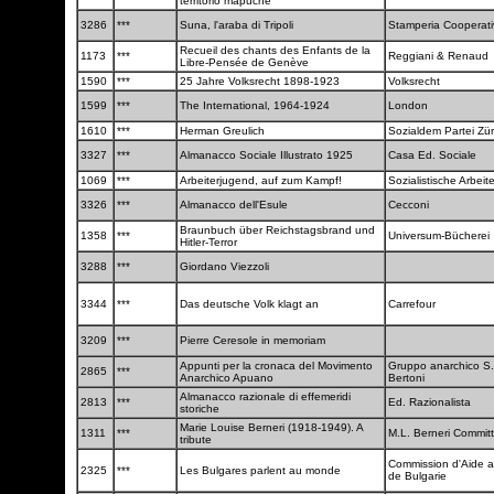
territorio mapuche
3286
***
Suna, l'araba di Tripoli
Stamperia Cooperat
Recueil des chants des Enfants de la
1173
***
Reggiani & Renaud
Libre-Pensée de Genève
1590
***
25 Jahre Volksrecht 1898-1923
Volksrecht
1599
***
The International, 1964-1924
London
1610
***
Herman Greulich
Sozialdem Partei Zü
3327
***
Almanacco Sociale Illustrato 1925
Casa Ed. Sociale
1069
***
Arbeiterjugend, auf zum Kampf!
Sozialistische Arbei
3326
***
Almanacco dell'Esule
Cecconi
Braunbuch über Reichstagsbrand und
1358
***
Universum-Bücherei
Hitler-Terror
3288
***
Giordano Viezzoli
3344
***
Das deutsche Volk klagt an
Carrefour
3209
***
Pierre Ceresole in memoriam
Appunti per la cronaca del Movimento
Gruppo anarchico S.
2865
***
Anarchico Apuano
Bertoni
Almanacco razionale di effemeridi
2813
***
Ed. Razionalista
storiche
Marie Louise Berneri (1918-1949). A
1311
***
M.L. Berneri Commit
tribute
Commission d'Aide au
2325
***
Les Bulgares parlent au monde
de Bulgarie