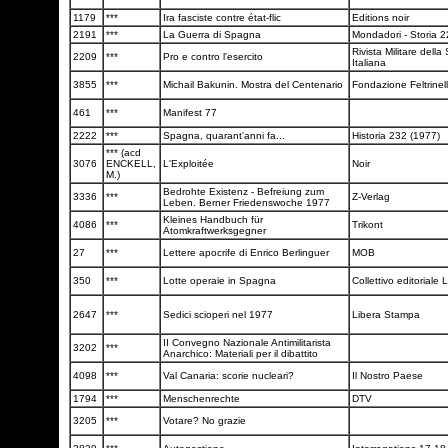
1179
***
Ira fasciste contre état-flic
Editions noir
2191
***
La Guerra di Spagna
Mondadori - Storia 
Rivista Militare della
2209
***
Pro e contro l'esercito
Italiana
3855
***
Michail Bakunin. Mostra del Centenario
Fondazione Feltrinel
461
***
Manifest 77
2222
***
Spagna, quarant'anni fa...
Historia 232 (1977)
*** (acd
3076
ENCKELL,
L'Exploitée
Noir
M.)
Bedrohte Existenz - Befreiung zum
3336
***
Z-Verlag
Leben. Berner Friedenswoche 1977
Kleines Handbuch für
4086
***
Trikont
Atomkraftwerksgegner
27
***
Lettere apocrife di Enrico Berlinguer
MOB
350
***
Lotte operaie in Spagna
Collettivo editoriale L
2647
***
Sedici scioperi nel 1977
Libera Stampa
II Convegno Nazionale Antimilitarista
3202
***
Anarchico: Materiali per il dibattito
4098
***
Val Canaria: scorie nucleari?
Il Nostro Paese
1794
***
Menschenrechte
DTV
3205
***
Votare? No grazie