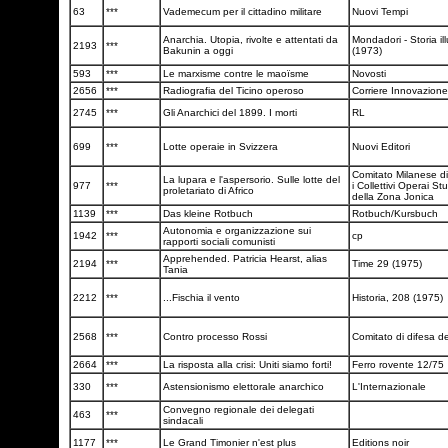
63
***
Vademecum per il cittadino militare
Nuovi Tempi
Anarchia. Utopia, rivolte e attentati da
Mondadori - Storia il
2193
***
Bakunin a oggi
(1973)
593
***
Le marxisme contre le maoïsme
Novosti
2656
***
Radiografia del Ticino operoso
Corriere Innovazione
2745
***
Gli Anarchici del 1899. I morti
RL
699
***
Lotte operaie in Svizzera
Nuovi Editori
Comitato Milanese di
La lupara e l'aspersorio. Sulle lotte del
977
***
i Collettivi Operai Stu
proletariato di Africo
della Zona Jonica
1139
***
Das kleine Rotbuch
Rotbuch/Kursbuch
Autonomia e organizzazione sui
1942
***
cp
rapporti sociali comunisti
Apprehended. Patricia Hearst, alias
2194
***
Time 29 (1975)
Tania
2212
***
...Fischia il vento
Historia, 208 (1975)
2568
***
Contro processo Rossi
Comitato di difesa d
2664
***
La risposta alla crisi: Uniti siamo forti!
Ferro rovente 12/75
330
***
Astensionismo elettorale anarchico
L'Internazionale
Convegno regionale dei delegati
463
***
sindacali
1177
***
Le Grand Timonier n'est plus
Editions noir