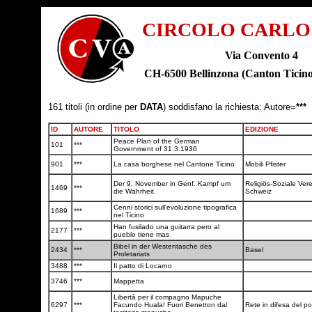
CIRCOLO CARLO
Via Convento 4
CH-6500 Bellinzona (Canton Tic
161 titoli (in ordine per
DATA
) soddisfano la richiesta: Autore=
***
ID
AUTORE
TITOLO
EDIZIONE
Peace Plan of the German
101
***
Government of 31.3.1936
901
***
La casa borghese nel Cantone Ticino
Mobili Pfister
Der 9. November in Genf. Kampf um
Religiös-Soziale Ver
1469
***
die Wahrheit.
Schweiz
Cenni storici sull'evoluzione tipografica
1689
***
nel Ticino
Han fusilado una guitarra pero al
2177
***
pueblo tiene mas
Bibel in der Westentasche des
2434
***
Basel
Proletariats
3488
***
Il patto di Locarno
3746
***
Mappetta
Libertà per il compagno Mapuche
6297
***
Facundo Huala! Fuori Benetton dal
Rete in difesa del 