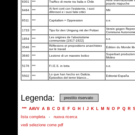
Rete internazionale i
6301
***
Traffico di morte tra Italia e Chile
popolo mapuche
Ai ferri corti con l'esistente, i suoi
6484
***
NN
difensori e i suoi falsi critici
6511
***
Capitalism = Oppression
s.e.
Verein gegen Repres
1733
***
Tips für den Umgang mit der Polizei
Commune Autonom
Les origines de l'absolutisme
1854
***
s.e.
communiste [1917-1922]
Réflexions et propositions anarchistes
3546
***
Edition du Monde lib
sur le travail
Superbart produzioni
3640
***
Lezione di un maestro bolico
Molino
5176
***
F.I.E.S. in lotta
s.e.
Lo que han hecho en Galicia.
5502
***
Editorial España
Episodios del terror blanco...
Legenda:
prestito riservato
***
AAVV
A
B
C
D
E
F
G
H
I
J
K
L
M
N
O
P
Q
R
lista completa
-
nuova ricerca
vedi selezione come pdf