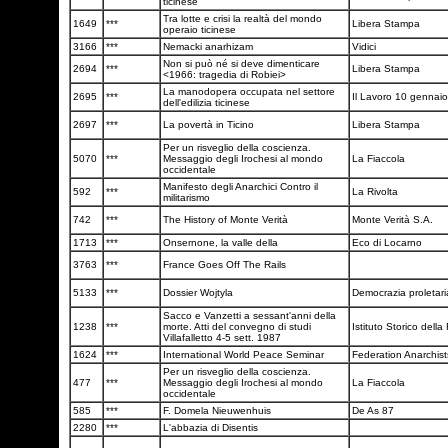
ticinese
Tra lotte e crisi la realtà del mondo
1649
***
Libera Stampa
operaio ticinese
3166
***
Nemacki anarhizam
Vidici
Non si può né si deve dimenticare
2694
***
Libera Stampa
<1966: tragedia di Robiei>
La manodopera occupata nel settore
2695
***
Il Lavoro 10 gennai
dell'edilizia ticinese
2697
***
La povertà in Ticino
Libera Stampa
Per un risveglio della coscienza.
5070
***
Messaggio degli Irochesi al mondo
La Fiaccola
occidentale
Manifesto degli Anarchici Contro il
592
***
La Rivolta
militarismo
742
***
The History of Monte Verità
Monte Verità S.A.
1713
***
Onsernone, la valle della
Eco di Locarno
3763
***
France Goes Off The Rails
5133
***
Dossier Wojtyla
Democrazia proletar
Sacco e Vanzetti a sessant'anni della
1238
***
morte. Atti del convegno di studi
Istituto Storico dell
Villafalletto 4-5 sett. 1987
1624
***
International World Peace Seminar
Federation Anarchis
Per un risveglio della coscienza.
477
***
Messaggio degli Irochesi al mondo
La Fiaccola
occidentale
585
***
F. Domela Nieuwenhuis
De As 87
2280
***
L'abbazia di Disentis