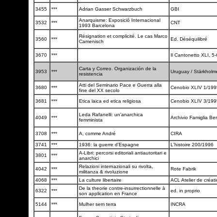
3455
***
Adrian Gasser Schwarzbuch
GBI
Anarquisme: Exposiciò Internacional
3532
***
CNT
1993 Barcelona
Résignation et complicité. Le cas Marco
3560
***
Ed. Déséquilibré
Camenisch
3670
***
Il Cantonetto XLI, 5
Carta y Correo. Organización de la
3953
***
Uruguay / Stärkhol
resistencia
Atti del Seminario Pace e Guerra alla
3680
***
Cenobio XLIV 1/19
fine del XX secolo
3681
***
Etica laica ed etica religiosa
Cenobio XLIV 3/19
Leda Rafanelli: un'anarchica
4049
***
Archivio Famiglia Be
femminista
3708
***
A, comme André
CIRA
3741
***
1936: la guerre d'Espagne
L'histoire 200/1996
A-Libri: percorsi editoriali antiautoritari e
3801
***
anarchici
Relazioni internazionali su rivolta,
4042
***
Rote Fabrik
militanza & rivoluzione
4068
***
La culture libertaire
ACL Atelier de créati
De la theorie contre-insurrectionnelle à
6322
***
ed. in proprio
son application en France
5144
***
Mulher sem terra
INCRA