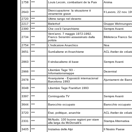
1758
***
Louis Lecoin, combattant de la Paix
Anima
Disoccupazione: la situazione è
2643
***
Il Lavoro, 22 nov. 1
veramente grave
2720
***
Ultimo tango nel deserto
2217
***
Bielerhof
Gruppe Wohnungsn
2390
***
Che cos'è l'anarchismo
Sempre Avanti
Vent'anni. 7 maggio 1972-1992.
2734
***
Franco Serantini assassinato dalla
Biblioteca Franco Se
polizia
2754
***
L'Indicatore Anarchico
Noa
3651
***
Surréalisme et Anarchisme
ACL Atelier de créati
2863
***
Il sindacalismo di base
Sempre Avanti
Libertäre Tage '93 -
2966
***
Dezentral
Informationsmappe
Anarquisme - Exposiciò internacional
2978
***
Ajuntament de Barc
Barcelona 1993
3048
***
Libertäre Tage Frankfurt 1993
3397
***
Controguida TV
Sempre Avanti
3644
***
Barocchio occupato
Barocchio occupato
3720
***
Etat, politique, anarchie
ACL Atelier de créati
McNudo. 100 buone ragioni per stare
2331
***
Stampa Alternativa
alla larga da McDonald's
3405
***
Iniziativa delle Alpi
Il Nostro Paese