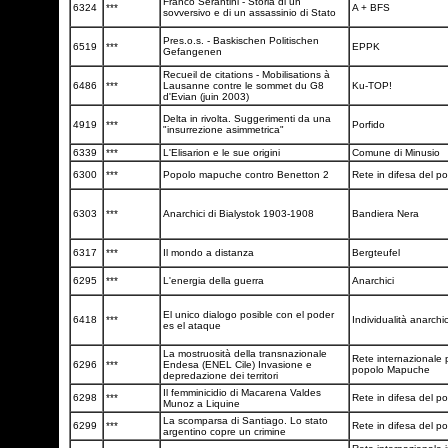
Franco Serantini - Storia di un
6324
***
A + BFS
sovversivo e di un assassinio di Stato
Pres.o.s. - Baskischen Politischen
6519
***
EPPK
Gefangenen
Recueil de citations - Mobilisations à
6486
***
Lausanne contre le sommet du G8
Ku-TOP!
d'Evian (juin 2003)
Delta in rivolta. Suggerimenti da una
4919
***
Porfido
"insurrezione asimmetrica"
6339
***
L'Elisarion e le sue origini
Comune di Minusio
6300
***
Popolo mapuche contro Benetton 2
Rete in difesa del 
6303
***
Anarchici di Bialystok 1903-1908
Bandiera Nera
6317
***
Il mondo a distanza
Bergteufel
6295
***
L'energia della guerra
Anarchici
El unico dialogo posible con el poder
6418
***
Individualità anarchi
es el ataque
La mostruosità della transnazionale
Rete internazionale p
6296
***
Endesa (ENEL Cile) Invasione e
popolo Mapuche
depredazione dei territori
Il femminicidio di Macarena Valdes
6298
***
Rete in difesa del 
Munoz a Liquine
La scomparsa di Santiago. Lo stato
6299
***
Rete in difesa del 
argentino copre un crimine