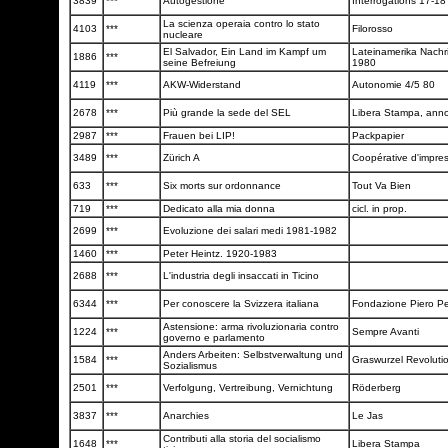
3839
***
Autogestione
Interrogations 17-1
La scienza operaia contro lo stato
4103
***
Filorosso
nucleare
El Salvador, Ein Land im Kampf um
Lateinamerika Nachr
1886
***
seine Befreiung
1980
4119
***
AKW-Widerstand
Autonomie 4/5 80
2678
***
Più grande la sede del SEL
Libera Stampa, anno
2987
***
Frauen bei LIP!
Packpapier
3489
***
Zürich A
Coopérative d'impre
633
***
Six morts sur ordonnance
Tout Va Bien
719
***
Dedicato alla mia donna
cicl. in prop.
2699
***
Evoluzione dei salari medi 1981-1982
1460
***
Peter Heintz. 1920-1983
2688
***
L'industria degli insaccati in Ticino
6344
***
Per conoscere la Svizzera italiana
Fondazione Piero Pel
Astensione: arma rivoluzionaria contro
1224
***
Sempre Avanti
governo e parlamento
Anders Arbeiten: Selbstverwaltung und
1584
***
Graswurzel Revoluti
Sozialismus
2501
***
Verfolgung, Vertreibung, Vernichtung
Röderberg
3837
***
Anarchies
Le Jas
Contributi alla storia del socialismo
1648
***
Libera Stampa