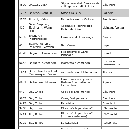
Signori macellai. Breve storia
4529
BACON, Jean
Elèuthera
della guerra e di chi la fa
1297
Badcock, John Jr.
Slaves To Duty
Labadie
3555
Baechi, Walter
Duttweiler kontra Oeltrust
Zur Limmat
Baer, Stephan;
Alternative Technologie -
410
Edelmann, Werner
Lichtland Verlag
Gebot der Stunde
(acd)
BAGLIANI,
5735
Il rovescio della medaglia
Aracne
Pierfrancesco
Baglivo, Adriano;
419
Sud Amaro
Sapere
Pellicciari, Giovanni
Il socialismo di Carlo
4798
Bagnato, Alessandro
Bonelli
Pisacane
Editoriale
5452
Bagnato, Alessandro
Malatesta e compagni
perseveranza
Bahr, Hans-Eckehard;
1994
Anders leben - Ueberleben
Fischer
Gronemeyer, Reimer
L'ordre moins le pouvoir.
4881
Baillargeon, Normand
Histoire & actualité de
Agone
l'anarchisme
543
Baj, Enrico
Cose dell'altro mondo
Elèuthera
3037
Baj, Enrico
Cose, fatti, persone
Elèuthera
3427
Baj, Enrico
Patafisica
Bompiani
3440
Baj, Enrico
Che cos'è la patafisica?
L'Affranchi
Che cos'è la patafisica?
3472
Baj, Enrico
L'Affranchi
(Edizione milanese)
5105
Baj, Enrico
La patafisica
Abscondita