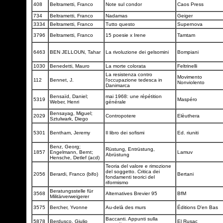
408
Beltrametti, Franco
Note sul condor
Caos Press
734
Beltrametti, Franco
Nadamas
Geiger
3334
Beltrametti, Franco
Tutto questo
Supernova
3796
Beltrametti, Franco
15 poesie x Irene
Tamtam
6463
BEN JELLOUN, Tahar
La rivoluzione dei gelsomini
Bompiani
1030
Benedetti, Mauro
La morte colorata
Feltrinelli
La resistenza contro
Movimento
112
Bennet, J.
l'occupazione tedesca in
Nonviolento
Danimarca
Bensaïd, Daniel;
mai 1968: une répétition
5319
Maspéro
Weber, Henri
générale
Bensayag, Miguel;
2029
Contropotere
Elèuthera
Sztulwark, Diego
5301
Bentham, Jeremy
Il libro dei sofismi
Ed. riuniti
Benz, Georg;
Rüstung, Entrüstung,
1857
Engelmann, Bernt;
Lamuv
Abrüstung
Hensche, Detlef (acd)
Teoria del valore e rimozione
del soggetto. Critica dei
2056
Berardi, Franco (bifo)
Bertani
fondamenti teorici del
riformismo
Beratungsstelle für
3568
Alternatives Brevier 95
BfM
Militärverweigerer
3575
Bercher, Yvonne
Au-delà des murs
Éditions D'en Bas
Baccanti. Appunti sulla
5878
Berdusco, Giulio
El Rusac