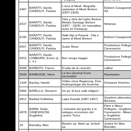
L'arca di Mosè. Biografia
BARATTI, Danilo;
Edizioni Casagrand
4487
epistolare di Mosè Bertoni
CANDOLFI, Patrizia
SA
(1857-1929)
Vida y obra del sabio Bertoni.
BARATTI, Danilo;
Moisés Santiago Bertoni
4537
Helvetas
CANDOLFI, Patrizia
(1857 - 1929). Un naturalista
suizo en Paraquay
BARATTI, Danilo;
Dalle Alpi al Paranà - Vita e
6190
Edizioni Casagran
CANDOLFI, Patrizia
opere di Mosè Bertoni
BARATTI, Danilo;
Fondazione Pellegri
6507
Guido Rivoir
CANDOLFI, Patrizia
Canevascini
BARATTI, Danilo;
Fondazione Pellegri
6502
LOMBARDI, Enrico (a
Ben venga maggio
Canevascini
c. d.)
6088
BARBATO, Franco
El pilar de la creación
calibar
Le feu (Journal d'une
5549
BARBUSSE, Henri
Flammarion
escouade)
Völker ohne Regierung. Eine
1349
Barclay, Harold
Schwarze Kirschen
Anthropologie der Anarchie
5866
BARELLA, Giovanni
Un po' di luce sulle religioni
-.-
Quaderni alternativ
4812
Barikàd Kollektiva
Lajos Kassák (1887-1967)
libertaria
Piero e Marco
BARNI, Giulio;
L'industria del granito e lo
Pellegrini - Gugliem
4978
CANEVASCINI,
sviluppo economico del
Canevascini - Mira
Guglielmo
canton Ticino
e Guglielmo
Canevascini
Beaten up, fitted up, locked
Justice for Marc
18
Barnsley, Marc
up
Barnsley