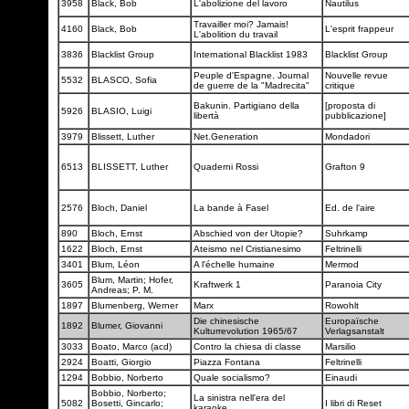
3958
Black, Bob
L'abolizione del lavoro
Nautilus
Travailler moi? Jamais!
4160
Black, Bob
L'esprit frappeur
L'abolition du travail
3836
Blacklist Group
International Blacklist 1983
Blacklist Group
Peuple d'Espagne. Journal
Nouvelle revue
5532
BLASCO, Sofia
de guerre de la "Madrecita"
critique
Bakunin. Partigiano della
[proposta di
5926
BLASIO, Luigi
libertà
pubblicazione]
3979
Blissett, Luther
Net.Generation
Mondadori
6513
BLISSETT, Luther
Quaderni Rossi
Grafton 9
2576
Bloch, Daniel
La bande à Fasel
Ed. de l'aire
890
Bloch, Ernst
Abschied von der Utopie?
Suhrkamp
1622
Bloch, Ernst
Ateismo nel Cristianesimo
Feltrinelli
3401
Blum, Léon
A l'échelle humaine
Mermod
Blum, Martin; Hofer,
3605
Kraftwerk 1
Paranoia City
Andreas; P. M.
1897
Blumenberg, Werner
Marx
Rowohlt
Die chinesische
Europaïsche
1892
Blumer, Giovanni
Kulturrevolution 1965/67
Verlagsanstalt
3033
Boato, Marco (acd)
Contro la chiesa di classe
Marsilio
2924
Boatti, Giorgio
Piazza Fontana
Feltrinelli
1294
Bobbio, Norberto
Quale socialismo?
Einaudi
Bobbio, Norberto;
La sinistra nell'era del
5082
Bosetti, Gincarlo;
I libri di Reset
karaoke