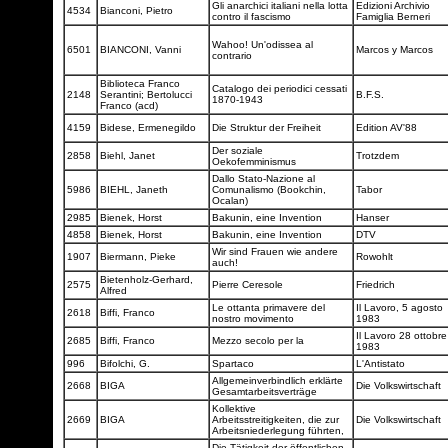
Gli anarchici italiani nella lotta
Edizioni Archivio
4534
Bianconi, Pietro
contro il fascismo
Famiglia Berneri
Wahoo! Un'odissea al
6501
BIANCONI, Vanni
Marcos y Marcos
contrario
Biblioteca Franco
Catalogo dei periodici cessati
2148
Serantini; Bertolucci
B.F.S.
1870-1943
Franco (acd)
4159
Bidese, Ermenegildo
Die Struktur der Freiheit
Edition AV'88
Der soziale
2858
Biehl, Janet
Trotzdem
Oekofemminismus
Dallo Stato-Nazione al
5986
BIEHL, Janeth
Comunalismo (Bookchin,
Tabor
Ocalan)
2985
Bienek, Horst
Bakunin, eine Invention
Hanser
4858
Bienek, Horst
Bakunin, eine Invention
DTV
Wir sind Frauen wie andere
1907
Biermann, Pieke
Rowohlt
auch!
Bietenholz-Gerhard,
2575
Pierre Ceresole
Friedrich
Alfred
Le ottanta primavere del
Il Lavoro, 5 agosto
2618
Biffi, Franco
nostro movimento
1983
Il Lavoro 28 ottobre
2685
Biffi, Franco
Mezzo secolo per la
1983
996
Bifolchi, G.
Spartaco
L'Antistato
Allgemeinverbindlich erklärte
2668
BIGA
Die Volkswirtschaft
Gesamtarbeitsverträge
Kollektive
2669
BIGA
Arbeitsstreitigkeiten, die zur
Die Volkswirtschaft
Arbeitsniederlegung führten,
Die Tätigkeit der öffentlichen