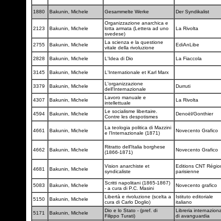
1880
Bakunin, Michele
Gesammelte Werke
Der Syndikalist
Organizzazione anarchica e
2123
Bakunin, Michele
lotta armata (Lettera ad uno
La Rivolta
svedese)
La scienza e la questione
2755
Bakunin, Michele
EdiAnLibe
vitale della rivoluzione
2828
Bakunin, Michele
L'Idea di Dio
La Fiaccola
3145
Bakunin, Michele
L'Internationale et Karl Marx
L'organizzazione
3379
Bakunin, Michele
Durruti
dell'Internazionale
Lavoro manuale e
4307
Bakunin, Michele
La Rivolta
intellettuale
Le socialisme libertaire.
4594
Bakunin, Michele
Denoël/Gonthier
Contre les despotismes
La teologia politica di Mazzini
4661
Bakunin, Michele
Novecento Grafico
e l'Internazionale (1871)
Ritratto dell'Italia borghese
4662
Bakunin, Michele
Novecento Grafico
(1866-1871)
Vision anarchiste et
Editions CNT Régio
4681
Bakunin, Michele
syndicaliste
parisienne
Scritti napolitani (1865-1867)
5083
Bakunin, Michele
Novecento grafico
- a cura di P.C. Masini
Libertà e rivoluzione (scelta a
Istituto editoriale
5150
Bakunin, Michele
cura di Carlo Doglio)
italiano
Dio e lo Stato - (pref. di
Libreria internazion
5171
Bakunin, Michele
Filippo Turati)
di avanguardia