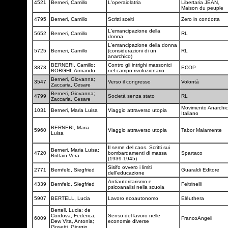
4521
Berneri, Camillo
L'operaiolatria
Libertaria JEAN,
Maison du peuple
4795
Berneri, Camillo
Scritti scelti
Zero in condotta
L'emancipazione della
5652
Berneri, Camillo
RL
donna
L'emancipazione della donna
5725
Berneri, Camillo
(considerazioni di un
RL
anarchico)
BERNERI, Camillo;
Contro gli intrighi massonici
3873
ECOP
BORGHI, Armando
nel campo rivoluzionario
Berneri, Giovanna;
3547
Verso il congresso
Volontà
Zaccaria, Cesare
Berneri, Giovanna;
4799
Società senza stato
RL
Zaccaria, Cesare
Movimento Anarchi
1031
Berneri, Maria Luisa
Viaggio attraverso utopia
Italiano
BERNERI, Maria
5960
Viaggio attraverso utopia
Tabor Malamente
Luisa
Il seme del caos. Scritti sui
Berneri, Maria Luisa;
4720
bombardamenti di massa
Spartaco
Brittain Vera
(1939-1945)
Sisifo ovvero i limiti
2771
Bernfeld, Siegfried
Guaraldi Editore
dell'educazione
Antiautoritarismo e
4339
Bernfeld, Siegfried
Feltrinelli
psicoanalisi nella scuola
5907
BERTELL, Lucia
Lavoro ecoautonomo
Elèuthera
Bertell, Lucia; de
Cordova, Federica;
Senso del lavoro nelle
6009
FrancoAngeli
Dew Vita, Antonia;
economie diverse
Gosetti, Giorgio