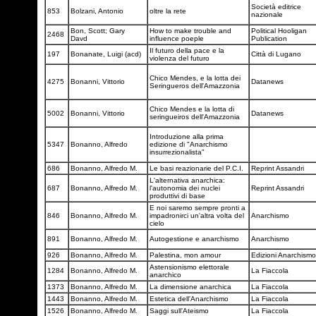
Società editrice
853
Bolzani, Antonio
oltre la rete
nazionale
Bon, Scott; Gary
How to make trouble and
Political Hooligan
2468
Davd
influence poeple
Publication
Il futuro della pace e la
197
Bonanate, Luigi (acd)
Città di Lugano
violenza del futuro
Chico Mendes, e la lotta dei
4275
Bonanni, Vittorio
Datanews
Seringueros dell'Amazzonia
Chico Mendes e la lotta di
5002
Bonanni, Vittorio
Datanews
seringueiros dell'Amazzonia
Introduzione alla prima
5347
Bonanno, Alfredo
edizione di "Anarchismo
insurrezionalista"
686
Bonanno, Alfredo M.
Le basi reazionarie del P.C.I.
Reprint Assandri
L'alternativa anarchica:
687
Bonanno, Alfredo M.
l'autonomia dei nuclei
Reprint Assandri
produttivi di base
E noi saremo sempre pronti a
846
Bonanno, Alfredo M.
impadronirci un'altra volta del
Anarchismo
cielo
891
Bonanno, Alfredo M.
Autogestione e anarchismo
Anarchismo
926
Bonanno, Alfredo M.
Palestina, mon amour
Edizioni Anarchism
Astensionismo elettorale
1284
Bonanno, Alfredo M.
La Fiaccola
anarchico
1373
Bonanno, Alfredo M.
La dimensione anarchica
La Fiaccola
1443
Bonanno, Alfredo M.
Estetica dell'Anarchismo
La Fiaccola
1526
Bonanno, Alfredo M.
Saggi sull'Ateismo
La Fiaccola