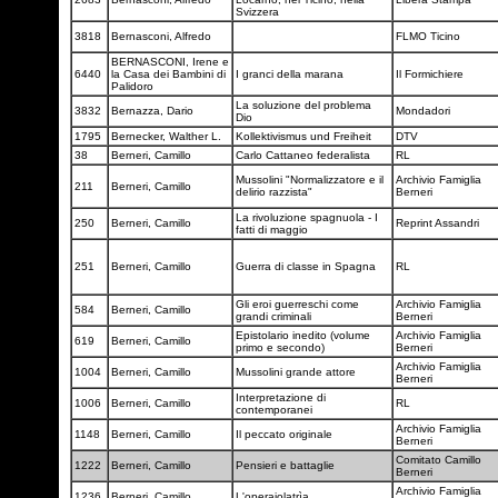
Svizzera
3818
Bernasconi, Alfredo
FLMO Ticino
BERNASCONI, Irene e
6440
la Casa dei Bambini di
I granci della marana
Il Formichiere
Palidoro
La soluzione del problema
3832
Bernazza, Dario
Mondadori
Dio
1795
Bernecker, Walther L.
Kollektivismus und Freiheit
DTV
38
Berneri, Camillo
Carlo Cattaneo federalista
RL
Mussolini "Normalizzatore e il
Archivio Famiglia
211
Berneri, Camillo
delirio razzista"
Berneri
La rivoluzione spagnuola - I
250
Berneri, Camillo
Reprint Assandri
fatti di maggio
251
Berneri, Camillo
Guerra di classe in Spagna
RL
Gli eroi guerreschi come
Archivio Famiglia
584
Berneri, Camillo
grandi criminali
Berneri
Epistolario inedito (volume
Archivio Famiglia
619
Berneri, Camillo
primo e secondo)
Berneri
Archivio Famiglia
1004
Berneri, Camillo
Mussolini grande attore
Berneri
Interpretazione di
1006
Berneri, Camillo
RL
contemporanei
Archivio Famiglia
1148
Berneri, Camillo
Il peccato originale
Berneri
Comitato Camillo
1222
Berneri, Camillo
Pensieri e battaglie
Berneri
Archivio Famiglia
1236
Berneri, Camillo
L'operaiolatrìa