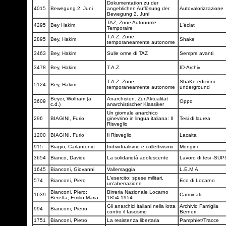
Dokumentation zu der
4015
Bewegung 2. Juni
angeblichen Auflösung der
Autovalorizzazione
Bewegung 2. Juni
TAZ, Zone Autonome
4295
Bey Hakim
L'éclat
Temporaire
T.A.Z. Zone
2895
Bey, Hakim
Shake
temporaneamente autonome
3463
Bey, Hakim
Sulle orme di TAZ
Sempre avanti
3478
Bey, Hakim
T.A.Z.
ID-Archiv
T.A.Z. Zone
ShaKe edizioni
5124
Bey, Hakim
temporaneamente autonome
underground
Beyer, Wolfram (a
Anarchisten. Zur Aktualität
3609
Oppo
c.d.)
anarchistischer Klassiker
Un giornale anarchico
296
BIAGINI, Furio
ginevrino in lingua italiana: Il
Tesi di laurea
Risveglio
1200
BIAGINI, Furio
Il Risveglio
Lacaita
915
Biagio, Carlantonio
Individualismo e collettivismo
Mongini
3654
Bianco, Davide
La solidarietà adolescente
Lavoro di tesi -SU
1645
Bianconi, Giovanni
Vallemaggia
L.E.M.A.
L'esercito: spese militari,
574
Bianconi, Piero
Eco di Locarno
un'aberrazione
Bianconi, Piero;
Birreria Nazionale Locarno
1639
Carminati
Beretta, Emilio Maria
1854-1954
Gli anarchici italiani nella lotta
Archivio Famiglia
994
Bianconi, Pietro
contro il fascismo
Berneri
1751
Bianconi, Pietro
La resistenza libertaria
Pamphlet/Tracce