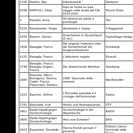
1538
Barthel, Max
Arbeiterseele
Diederich
Aqui se funda un pais -
6338
BARTOLI, Clelia
viaggio nella rivolta del Cile
Round Robin
2019-2020
Gli alimenti tra salute e
4
Bartolini, Anna
Teti
portafoglio
5226
Bartolommei, Sergio
Illuminismo e utopia
Il Saggiatore
Anarchismus in Deutschland
4253
Bartsch, Günter
Fackelträger-Verlag
(2 vol.)
Die negierte Institution oder
1928
Basaglia, Franco
die Gemeinschaft der
Suhrkamp
Ausgeschlossenen
4120
Basaglia, Franco
L'istituzione negata
Einaudi
Basaglia, Franco;
2739
Basaglia Ongaro,
Die abweichende Mehrheit
Suhrkamp
Franca
Bascetta, Marco;
Bonsignori, Simona;
1968. Dizionario della
2485
Manifestolibri
Carlini, Franco;
memoria
Petrucciani, Stefano
L'Escuelita zapatista e il
1223
Baschet, Jérôme
Kairos
contagio dell'autonomia
1791
Baschwitz, Kurt
Hexen und Hexenprozesse
DTV
Basler Appell gegen
Gentechnologie in der
2901
BAGG
Gentechnologie
Waschküche
Basler Appell gegen
3800
Herz vom Schwein?
BAG
Gentechnologie
Edizioni Libera
Hanna Arendt pensare il
4623
Bassanesi, Donatella
Università delle
presente
Donne