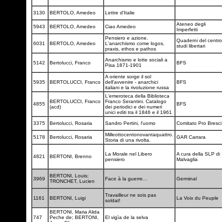
3130
BERTOLO, Amedeo
Lettre d'Italie
Ateneo degli
5943
BERTOLO, Amedeo
Ciao Amedeo
Imperfetti
Pensiero e azione.
Quaderni del centro
6031
BERTOLO, Amedeo
L'anarchismo come logos,
studi libertari
praxis, ethos e pathos
Anarchismo e lotte sociali a
5142
Bertolucci, Franco
BFS
Pisa 1871-1901
A oriente sorge il sol
5935
BERTOLUCCI, Franco
dell'avvenire - anarchici
BFS
italiani e la rivoluzione russa
L'emeroteca della Biblioteca
BERTOLUCCI, Franco
Franco Serantini. Catalogo
4855
BFS
(acd)
dei periodici e dei numeri
unici editi tra il 1846 e il 1961
3375
Bertolucci, Rosaria
Sandro Pertini, l'uomo
Comitato Pro Bresc
Milleottocentonovantaquattro.
5178
Bertolucci, Rosaria
GAR Carrara
Storia di una rivolta.
La Morale nel Libero
A cura della SLP di
4821
BERTONI, Brenno
pensiero
Malvaglia
BERTONI, Louis;
3969
Face à la guerre...
Germinal
TRONCHET, Lucien
Travailleur ne sois pas
1161
BERTONI, Luigi
La Voix du Peuple
soldat!
BERTONI, Maria Alida
747
Peche de; BERTONI,
El vigìa de la selva