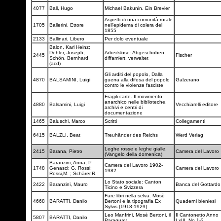
4077
Ball, Hugo
Michael Bakunin. Ein Brevier
Aspetti di una comunità rurale
1705
Ballerini, Ettore
nell'epidema di colera del
1855
2133
Ballinari, Libero
Per dolo eventuale
Balon, Karl Heinz;
Dehler, Joseph;
Arbeitslose: Abgeschoben,
2445
Fischer
Schön, Bernhard
diffamiert, verwaltet
(acd)
Gli arditi del popolo, Dalla
4870
BALSAMINI, Luigi
guerra alla difesa del popolo
Galzerano
contro le violenze fasciste
Fragili carte. Il movimento
anarchico nelle biblioteche,
4880
Balsamini, Luigi
Vecchiarelli editore
archivi e centri di
documentazione
1465
Baluschi, Marco
Scritti
Collegamenti
6415
BALZLI, Beat
Treuhänder des Reichs
Werd Verlag
Leghe rosse e leghe gialle.
2415
Barana, Pietro
Camera del Lavoro
(Vangelo della domenica)
Baranzini, Anna; P.
Camera del Lavoro 1902-
1748
Genasci; G. Rossi;
Camera del Lavoro
1982
Rossi,M. ; Schärer,R.
Lo Stato sociale: Canton
2422
Baranzini, Mauro
Banca del Gottard
Ticino e Svizzera
Fare libri nella selva. Mosè
4668
BARATTI, Danilo
Bertoni e la tipografia Ex
Quaderni bleniesi
Sylvis (1918-1929)
Leo Manfrini, Mosè Bertoni, il
Il Cantonetto Anno
5807
BARATTI, Danilo
Paraguay
LxIII, No 1-2