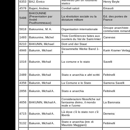
Manifesto per un futurismo
6353
BAJ, Enrico
Henry Beyle
statico
4578
Bajani, Andrea
Cordiali saluti
Einaudi
BAKOUNINE
(Presentation par
La révolution sociale ou la
Ed. des portes de
5498
André
dictature militare
France
Prudhommeaux)
Groupe anarchiste-
5818
Bakounine, M. A.
Organisation internationale
communiste roman
Trois Conférences faites aux
1493
Bakounine, Michel
Canevas
ouvriers du Val de Saint-Imier
6210
BAKUNIN, Michael
Gott und der Staat
Gesammelte Werke Band 1-
4946
Bakunin, Michael
Karin Kramer Verla
3
1016
Bakunin, Michail
La comune e lo stato
Savelli
2489
Bakunin, Michail
Stato e anarchia e altri scritti
Feltrinelli
4358
Bakunin, Michail
La Comune e lo Stato
Samona Savelli
2856
Bakunin, Michail A.
Stato e anarchia
Feltrinelli
Considerazioni filosofiche sul
4656
BAKUNIN, Michail A.
fantasma divino, il mondo
La Baronata
reale e l'uomo
Là dove c'è lo stato non c'è
4715
Bakunin, Michail A.
Demetra
libertà
Stato e anarchia (intr. di
5132
Bakunin, Michail A.
Feltrinelli
Maurizio Maggiani)