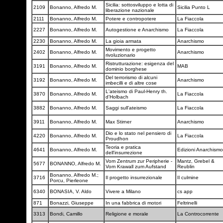
Sicilia: sottosviluppo e lotta di
2109
Bonanno, Alfredo M.
Sicilia Punto L
liberazione nazionale
2111
Bonanno, Alfredo M.
Potere e contropotere
La Fiaccola
2227
Bonanno, Alfredo M.
Autogestione e Anarchismo
La Fiaccola
2230
Bonanno, Alfredo M.
La gioia armata
Anarchismo
Movimento e progetto
2402
Bonanno, Alfredo M.
Anarchismo
rivoluzionario
Ristrutturazione: esigenza del
3191
Bonanno, Alfredo M.
MAB
dominio borghese
Del terrorismo di alcuni
3192
Bonanno, Alfredo M.
Anarchismo
imbecilli e di altre cose
L'ateismo di Paul-Henry th.
3870
Bonanno, Alfredo M.
La Fiaccola
d'Holbach
3882
Bonanno, Alfredo M.
Saggi sull'ateismo
La Fiaccola
3911
Bonanno, Alfredo M.
Max Stirner
Anarchismo
Dio e lo stato nel pensiero di
4220
Bonanno, Alfredo M.
La Fiaccola
Proudhon
Teoria e pratica
4641
Bonanno, Alfredo M.
Edizioni Anarchism
dell'insurrezione
Vom Zentrum zur Peripherie -
Mantz, Grebel &
5677
BONANNO, Alfredo M.
Vom Krawall zum Aufstand
Reublin
Bonanno, Alfredo M.;
3716
Il progetto insurrezionale
Il culmine
Porcu, Pierleone
6340
BONASIA, V. Aldo
Vivere a Milano
cs app
871
Bonazzi, Giuseppe
In una fabbrica di motori
Feltrinelli
3313
Bondi, Camillo
Religione e morale
La Controcorrente