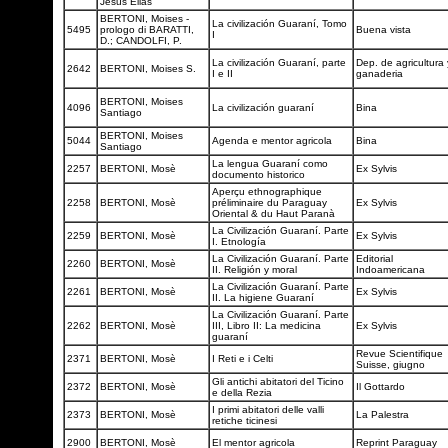
Jesus Elias
BERTONI, Moises -
La civilización Guaraní, Tomo
5495
prologo di BARATTI,
Buena vista
I
D.; CANDOLFI, P.
La civilización Guaraní, parte
Dep. de agricultura 
2642
BERTONI, Moises S.
I e II
ganaderia
BERTONI, Moises
4096
La civilización guaraní
Bina
Santiago
BERTONI, Moises
5044
Agenda e mentor agricola
Bina
Santiago
La lengua Guaraní como
2257
BERTONI, Mosè
Ex Sylvis
documento historico
Aperçu ethnographique
2258
BERTONI, Mosè
préliminaire du Paraguay
Ex Sylvis
Oriental & du Haut Paranà
La Civilización Guaraní. Parte
2259
BERTONI, Mosè
Ex Sylvis
I. Etnología
La Civilización Guaraní. Parte
Editorial
2260
BERTONI, Mosè
II. Religión y moral
Indoamericana
La Civilización Guaraní. Parte
2261
BERTONI, Mosè
Ex Sylvis
II. La higiene Guaraní
La Civilización Guaraní. Parte
2262
BERTONI, Mosè
III, Libro II: La medicina
Ex Sylvis
guaraní
Revue Scientifique
2371
BERTONI, Mosè
I Reti e i Celti
Suisse, giugno
Gli antichi abitatori del Ticino
2372
BERTONI, Mosè
Il Gottardo
e della Rezia
I primi abitatori delle valli
2373
BERTONI, Mosè
La Palestra
retiche ticinesi
2900
BERTONI, Mosè
El mentor agricola
Reprint Paraguay