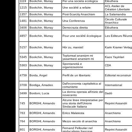
1119
Bookchin, Murray
Per una società ecologica
Elèuthera
ACL Atelier de
1215
Bookchin, Murray
Une société a refaire
Création Libertaire
1357
Bookchin, Murray
Post-Scarcity Anarchism
La Salamandra
Circolo Culturale
1481
Bookchin, Murray
Una Conferenza
Anarchico
3406
Bookchin, Murray
Democrazia diretta
Elèuthera
4857
Bookchin, Murray
Pour une société écologique
Les Editeurs Réuni
5157
Bookchin, Murray
Hör zu, marxist!
Karin Kramer Verla
Toplumsal anarsizm mi
5345
Bookchin, Murray
Kaos Yayinlari
yasamtarzi anarsizm mi
Spontaneità e
5363
Bookchin, Murray
CDA
organizzazione
4759
Borda, Angel
Perfil de un libertario
Editorial reconstruir
Dall'economia capitalistica al
3709
Bordiga, Amadeo
International
comunismo
La donna operaia all'inizio del
3499
Bordoni, Lucia
Dadò
novecento
Alcune linee interpretative per
745
BORGHI, Armando
una storia dell'Unione
Reprint Assandri
Sindacale Italiana
763
BORGHI, Armando
Errico Malatesta
Anarchismo
764
BORGHI, Armando
Mezzo secolo di anarchia
Anarchismo
Fernand Pelloutier nel
801
BORGHI, Armando
Reprint Assandri
sindacalismo francese