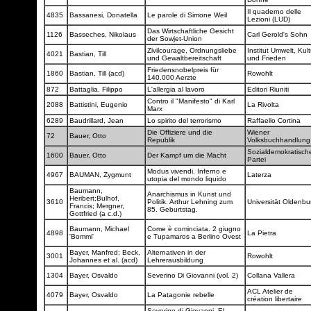
Il quaderno delle
4835
Bassanesi, Donatella
Le parole di Simone Weil
Lezioni (LUD)
Das Wirtschaftliche Gesicht
1126
Basseches, Nikolaus
Carl Gerold's Sohn
der Sowjet-Union
Zivilcourage, Ordnungsliebe
Institut Umwelt, Kult
4021
Bastian, Till
und Gewaltbereitschaft
und Frieden
Friedensnobelpreis für
1860
Bastian, Till (acd)
Rowohlt
140.000 Aerzte
872
Battaglia, Filippo
L'allergia al lavoro
Editori Riuniti
Contro il "Manifesto" di Karl
2088
Battistini, Eugenio
La Rivolta
Marx
6289
Baudrillard, Jean
Lo spirito del terrorismo
Raffaello Cortina
Die Offiziere und die
Wiener
72
Bauer, Otto
Republik
Volksbuchhandlun
Sozialdemokratisch
1600
Bauer, Otto
Der Kampf um die Macht
Partei
Modus vivendi. Inferno e
4967
BAUMAN, Zygmunt
Laterza
utopia del mondo liquido
Baumann,
Anarchismus in Kunst und
Heribert;Bulhof,
3610
Politik. Arthur Lehning zum
Universität Oldenb
Francis; Mergner,
85. Geburtstag.
Gottfried (a c.d.)
Baumann, Michael
Come è cominciata. 2 giugno
4898
La Pietra
'Bommi'
e Tupamaros a Berlino Ovest
Bayer, Manfred; Beck,
Alternativen in der
3001
Rowohlt
Johannes et al. (acd)
Lehrerausbildung
1304
Bayer, Osvaldo
Severino Di Giovanni (vol. 2)
Collana Vallera
ACL Atelier de
4079
Bayer, Osvaldo
La Patagonie rebelle
création libertaire
Severino di Giovanni. El