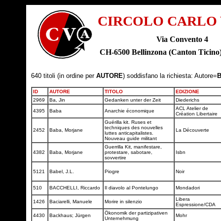
CIRCOLO CARLO
Via Convento 4
CH-6500 Bellinzona (Canton Tici
640 titoli (in ordine per
AUTORE
) soddisfano la richiesta: Autore=
B
ID
AUTORE
TITOLO
EDIZIONE
2969
Ba, Jin
Gedanken unter der Zeit
Diederichs
ACL Atelier de
4395
Baba
Anarchie économique
Création Libertaire
Guérilla kit. Ruses et
techniques des nouvelles
2452
Baba, Morjane
La Découverte
luttes anticapitalistes.
Nouveau guide militant
Guerrilla Kit, manifestare,
4382
Baba, Morjane
protestare, sabotare,
Isbn
sovvertire
5121
Babel, J.L.
Piogre
Noir
510
BACCHELLI, Riccardo
Il diavolo al Pontelungo
Mondadori
Libera
1426
Baciarelli, Manuele
Morire in silenzio
Espressione/CDA
Ökonomik der partizipativen
4430
Backhaus; Jürgen
Mohr
Unternehmung