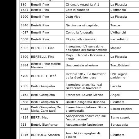
389
Bertelli, Pino
Cinema e Anarchia V. 1
La Fiaccola
1631
Bertelli, Pino
Zero in condotta
L'Affranchi
3590
Bertelli, Pino
Jean Vigo
La Fiaccola
3846
Bertelli, Pino
Né cinema né capitale
Tracce
4037
Bertelli, Pino
Contro la fotografia
L'Affranchi
5068
Bertelli, Pino
Elogio della diversità
traccedizioni
Insorgiamo! L'insurrezione
5802
BERTELLI, Pino
Massari
nell'epoca del social network
Guy-E. Debord - Il cinema è
5899
BERTELLI, Pino
La Fiaccola
morto
Bertelli, Pino; Moretti,
3884
Una centrale al veleno
TraccEdizioni
Maurizio
Octobre 1917. Le thermidor
CNT, région
5700
BERTHIER, René
de la révolution russe
parisienne
Il pensiero anarchico, dal
2605
Berti, Giampietro
Lacaita
Settecento al Novecento
3152
Berti, Giampietro
Francesco Saverio Merlino
Angeli
3588
Berti, Giampietro N.
Un'idea esagerata di libertà
Elèuthera
Berti, Giampietro; De
L'anarchismo italiano. Storia
5848
Biblion edizioni
Maria, Carlo (acd)
e storiografia
Anticipazioni anarchiche sui
4314
BERTI, Nico
Sante caserio
"nuovi padroni"
713
Bertoli, Gianfranco
Attraversando l'arcipelago
Senzapatria
Anarchici e orgogliosi di
1815
BERTOLO, Amedeo
Elèuthera
esserlo