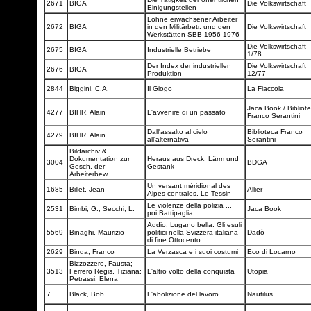
2671
BIGA
Die Volkswirtschaft
Einigungstellen
Löhne erwachsener Arbeiter
2672
BIGA
in den Militärbetr. und den
Die Volkswirtschaft
Werkstätten SBB 1956-1976
Die Volkswirtschaft
2675
BIGA
Industrielle Betriebe
1/78
Der Index der industriellen
Die Volkswirtschaft
2676
BIGA
Produktion
12/77
2844
Biggini, C.A.
Il Giogo
La Fiaccola
Jaca Book / Bibliot
4277
BIHR, Alain
L'avvenire di un passato
Franco Serantini
Dall'assalto al cielo
Biblioteca Franco
4279
BIHR, Alain
all'alternativa
Serantini
Bildarchiv &
Dokumentation zur
Heraus aus Dreck, Lärm und
3004
BDGA
Gesch. der
Gestank
Arbeiterbew.
Un versant méridional des
1685
Billet, Jean
Allier
Alpes centrales, Le Tessin
Le violenze della polizia ...
2531
Bimbi, G.; Secchi, L.
Jaca Book
poi Battipaglia
Addio, Lugano bella. Gli esuli
5569
Binaghi, Maurizio
politici nella Svizzera italiana
Dadò
di fine Ottocento
2629
Binda, Franco
La Verzasca e i suoi costumi
Eco di Locarno
Bizzozzero, Fausta;
3513
Ferrero Regis, Tiziana;
L'altro volto della conquista
Utopia
Petrassi, Elena
7
Black, Bob
L'abolizione del lavoro
Nautilus