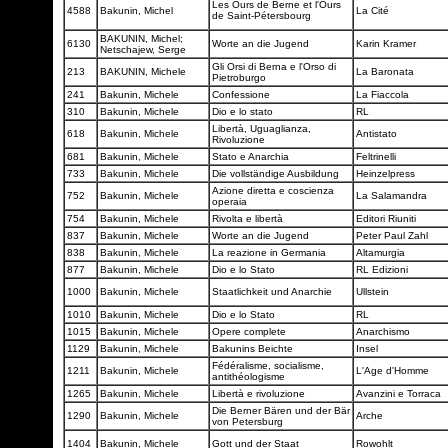
Les Ours de Berne et l'Ours
4588
Bakunin, Michel
La Cité
de Saint-Pétersbourg
BAKUNIN, Michel;
6130
Worte an die Jugend
Karin Kramer
Netschajew, Serge
Gli Orsi di Berna e l'Orso di
213
BAKUNIN, Michele
La Baronata
Pietroburgo
241
Bakunin, Michele
Confessione
La Fiaccola
310
Bakunin, Michele
Dio e lo stato
RL
Libertà, Uguaglianza,
618
Bakunin, Michele
Antistato
Rivoluzione
681
Bakunin, Michele
Stato e Anarchia
Feltrinelli
733
Bakunin, Michele
Die vollständige Ausbildung
Heinzelpress
Azione diretta e coscienza
752
Bakunin, Michele
La Salamandra
operaia
754
Bakunin, Michele
Rivolta e libertà
Editori Riuniti
837
Bakunin, Michele
Worte an die Jugend
Peter Paul Zahl
838
Bakunin, Michele
La reazione in Germania
Altamurgia
877
Bakunin, Michele
Dio e lo Stato
RL Edizioni
1000
Bakunin, Michele
Staatlichkeit und Anarchie
Ullstein
1010
Bakunin, Michele
Dio e lo Stato
RL
1015
Bakunin, Michele
Opere complete
Anarchismo
1129
Bakunin, Michele
Bakunins Beichte
Insel
Fédéralisme, socialisme,
1211
Bakunin, Michele
L'Age d'Homme
antithéologisme
1265
Bakunin, Michele
Libertà e rivoluzione
Avanzini e Torraca
Die Berner Bären und der Bär
1290
Bakunin, Michele
Arche
von Petersburg
1404
Bakunin, Michele
Gott und der Staat
Rowohlt