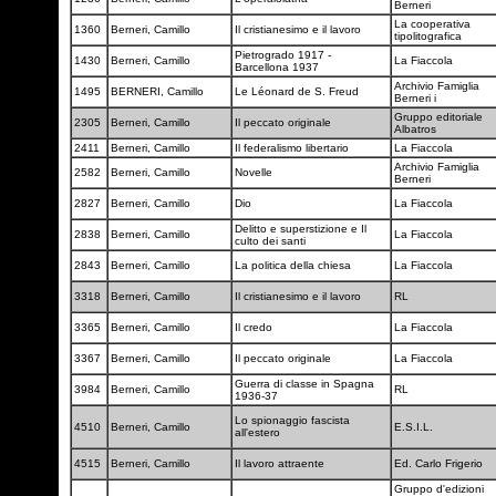
Berneri
La cooperativa
1360
Berneri, Camillo
Il cristianesimo e il lavoro
tipolitografica
Pietrogrado 1917 -
1430
Berneri, Camillo
La Fiaccola
Barcellona 1937
Archivio Famiglia
1495
BERNERI, Camillo
Le Léonard de S. Freud
Berneri i
Gruppo editoriale
2305
Berneri, Camillo
Il peccato originale
Albatros
2411
Berneri, Camillo
Il federalismo libertario
La Fiaccola
Archivio Famiglia
2582
Berneri, Camillo
Novelle
Berneri
2827
Berneri, Camillo
Dio
La Fiaccola
Delitto e superstizione e Il
2838
Berneri, Camillo
La Fiaccola
culto dei santi
2843
Berneri, Camillo
La politica della chiesa
La Fiaccola
3318
Berneri, Camillo
Il cristianesimo e il lavoro
RL
3365
Berneri, Camillo
Il credo
La Fiaccola
3367
Berneri, Camillo
Il peccato originale
La Fiaccola
Guerra di classe in Spagna
3984
Berneri, Camillo
RL
1936-37
Lo spionaggio fascista
4510
Berneri, Camillo
E.S.I.L.
all'estero
4515
Berneri, Camillo
Il lavoro attraente
Ed. Carlo Frigerio
Gruppo d'edizioni