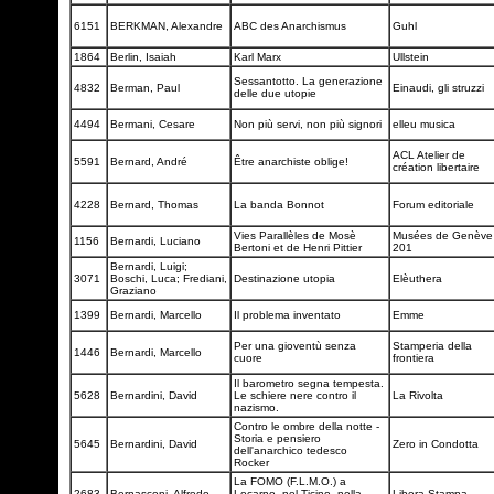
6151
BERKMAN, Alexandre
ABC des Anarchismus
Guhl
1864
Berlin, Isaiah
Karl Marx
Ullstein
Sessantotto. La generazione
4832
Berman, Paul
Einaudi, gli struzzi
delle due utopie
4494
Bermani, Cesare
Non più servi, non più signori
elleu musica
ACL Atelier de
5591
Bernard, André
Être anarchiste oblige!
création libertaire
4228
Bernard, Thomas
La banda Bonnot
Forum editoriale
Vies Parallèles de Mosè
Musées de Genève
1156
Bernardi, Luciano
Bertoni et de Henri Pittier
201
Bernardi, Luigi;
3071
Boschi, Luca; Frediani,
Destinazione utopia
Elèuthera
Graziano
1399
Bernardi, Marcello
Il problema inventato
Emme
Per una gioventù senza
Stamperia della
1446
Bernardi, Marcello
cuore
frontiera
Il barometro segna tempesta.
5628
Bernardini, David
Le schiere nere contro il
La Rivolta
nazismo.
Contro le ombre della notte -
Storia e pensiero
5645
Bernardini, David
Zero in Condotta
dell'anarchico tedesco
Rocker
La FOMO (F.L.M.O.) a
2683
Bernasconi, Alfredo
Locarno, nel Ticino, nella
Libera Stampa