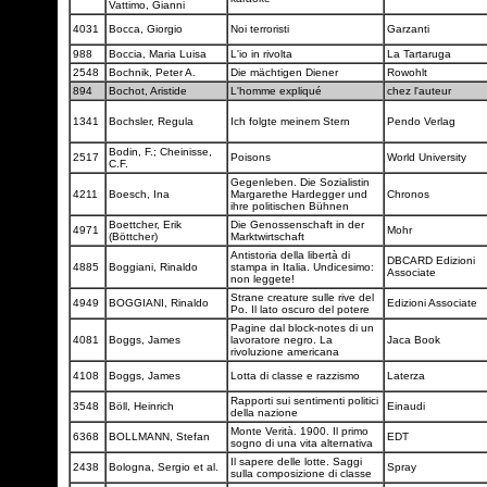
Vattimo, Gianni
4031
Bocca, Giorgio
Noi terroristi
Garzanti
988
Boccia, Maria Luisa
L'io in rivolta
La Tartaruga
2548
Bochnik, Peter A.
Die mächtigen Diener
Rowohlt
894
Bochot, Aristide
L'homme expliqué
chez l'auteur
1341
Bochsler, Regula
Ich folgte meinem Stern
Pendo Verlag
Bodin, F.; Cheinisse,
2517
Poisons
World University
C.F.
Gegenleben. Die Sozialistin
4211
Boesch, Ina
Margarethe Hardegger und
Chronos
ihre politischen Bühnen
Boettcher, Erik
Die Genossenschaft in der
4971
Mohr
(Böttcher)
Marktwirtschaft
Antistoria della libertà di
DBCARD Edizioni
4885
Boggiani, Rinaldo
stampa in Italia. Undicesimo:
Associate
non leggete!
Strane creature sulle rive del
4949
BOGGIANI, Rinaldo
Edizioni Associate
Po. Il lato oscuro del potere
Pagine dal block-notes di un
4081
Boggs, James
lavoratore negro. La
Jaca Book
rivoluzione americana
4108
Boggs, James
Lotta di classe e razzismo
Laterza
Rapporti sui sentimenti politici
3548
Böll, Heinrich
Einaudi
della nazione
Monte Verità. 1900. Il primo
6368
BOLLMANN, Stefan
EDT
sogno di una vita alternativa
Il sapere delle lotte. Saggi
2438
Bologna, Sergio et al.
Spray
sulla composizione di classe