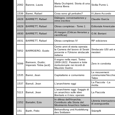
Maria Occhipinti. Storia di una
2082
Barone, Laura
Sicilia Punto L
donna libera
1536
Barret, Rafael
Cosa sono gli yerbales?
Il Libero Accordo
Diálogos, conversationes y
4928
BARRETT, Rafael
Claudio García
otros escritos
4929
BARRETT, Rafael
Obras completas - Tomo 1
Editoriale Americal
Al margen (Criticas literarias y
4930
BARRETT, Rafael
O.M. Bertani
científicas)
4931
BARRETT, Rafael
Obras completas IV
RP ediciones
Cento anni di storia operaia:
la Camera del lavoro di Sestri
Sindacato USI arti 
5952
BARROERO, Guido
ponente e l'Unione sindacale
mestieri
italiana
Il sogno nella mani. Torino
Barroero, Guido;
1909-1922. Passioni e lotte
5099
Zero in condotta
Imperato Tobia (acd)
rivoluzionarie nei ricordi di
Maurizio Garino
Le mouvement
1535
Barrot, Jean
Capitalismo e comunismo
communiste/Vecchi
Talpa
La Fiaccola - La
1537
Barrué, Jean
L'anarchismo oggi
rivolta
L'anarchismo oggi. Saggio di
5113
Barrué, Jean
un anarchico sulle idee
La Fiaccola
libertario e il mov. operaio
In difesa dell'Anarchia.
Libreria internazion
2352
Bartalini, Ezio
Contributo alla Storia del
di avanguardia
Movimento Anarchico Italiano
Behandlung und Ausbildung
151
Barth, Frido
Stämpfli
des Soldaten