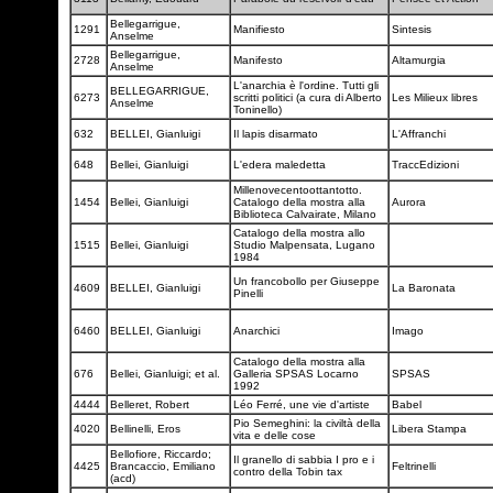
Bellegarrigue,
1291
Manifiesto
Sintesis
Anselme
Bellegarrigue,
2728
Manifesto
Altamurgia
Anselme
L'anarchia è l'ordine. Tutti gli
BELLEGARRIGUE,
6273
scritti politici (a cura di Alberto
Les Milieux libres
Anselme
Toninello)
632
BELLEI, Gianluigi
Il lapis disarmato
L'Affranchi
648
Bellei, Gianluigi
L'edera maledetta
TraccEdizioni
Millenovecentoottantotto.
1454
Bellei, Gianluigi
Catalogo della mostra alla
Aurora
Biblioteca Calvairate, Milano
Catalogo della mostra allo
1515
Bellei, Gianluigi
Studio Malpensata, Lugano
1984
Un francobollo per Giuseppe
4609
BELLEI, Gianluigi
La Baronata
Pinelli
6460
BELLEI, Gianluigi
Anarchici
Imago
Catalogo della mostra alla
676
Bellei, Gianluigi; et al.
Galleria SPSAS Locarno
SPSAS
1992
4444
Belleret, Robert
Léo Ferré, une vie d'artiste
Babel
Pio Semeghini: la civiltà della
4020
Bellinelli, Eros
Libera Stampa
vita e delle cose
Bellofiore, Riccardo;
Il granello di sabbia I pro e i
4425
Brancaccio, Emiliano
Feltrinelli
contro della Tobin tax
(acd)