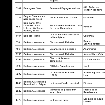
tragedia
ACL Atelier de
5109
Berenguer, Sara
Femmes d'Espagne en lutte
création libertaire
Berger, Claude - les
5241
Pour l'abolition du salariat
spartacus
associationnistes
Bergmann, Uwe;
Dutschke, Rudi;
Rebellion der Studenten oder
783
Rowohlt
Lefèvre, Wolfgang;
Die neue Opposition
Rabehl, Bernd
Le due fonti della morale e
4464
Bergson, Henri
Comunità
della religione
Reprint
630
Berkman, Alexander
Die Kronstadt Rebellion
Schweighauser
766
Berkman, Alexander
Un anarchico in prigione
Anarchismo
2156
Berkman, Alexander
Die Kronstadt Rebellion
Aurora/Klaus Guhl
Che cos'è l'anarco-
2392
Berkman, Alexander
La Salamandra
comunismo
2990
Berkman, Alexander
ABC des Anarchismus
Guhl
Die Kronstadt Rebellion
Sammlung unter de
6227
Berkman, Alexander
(1923)
Hand
Berkman, Alexander;
4648
La insurrcción de Kronstadt
Etcetera
Petritchenko, Stépan
Mémoires de prison d'un
Presse de la
1827
Berkman, Alexandre
anarchiste
Renaissance
Les amis de Louis
4776
Berkman, Alexandre
La tragédie russe
Lecoin