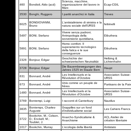
Scienza, macchine,
460
Bondioli, Aldo (acd)
organizzazione del lavoro in
Ecap-CGIL
Marx
3530
Bonghi, Ruggero
I partiti anarchici in Italia
Treves
BONGIOVANNI,
L'antistalinismo di sinistra e la
6025
feltrinelli
Bruno
natura sociale dell'URSS
Vivere senza padroni.
5497
BONI, Stefano
Antropologia della
Elèuthera
sovversione quotidiana.
Homo comfort. Il
superamento tecnologico
5891
BONI, Stefano
Elèuthera
della fatica e le sue
conseguenze
Geschichte der
Helbing &
2326
Bonjour, Edgar
schweizerischen Neutralität
Lichtenhahn
Die Bauernbewegungen des
3728
Bonjour, Edgar
Haupt
Jahres 1525 im Staate Bern
Les Intellectuels et la
Association Suisse-
631
Bonnard, André
Révolution d'Octobre
URSS
Unis comme un peuple de
673
Bonnard, André
Partisans de la Pai
frères
Les Intellectuels et la
Association Suisse-
1480
Bonnard, André
Révolution d'Octobre
URSS
3769
Bontempi, Luigi
I racconti di Canterbury
Nautilus
Bontemps, Charles-
Grappilles sur un fond
3835
Les Cahiers Francs
Auguste
d'individualisme social
Bookchin, M.; Colson,
Anarcho-Syndicalisme &
ACL Atelier de
3722
D.; Enckell, M.;
Anarchisme
création libertaire
Toublet, J.
1017
Bookchin, Murray
L'ecologia della libertà
Antistato