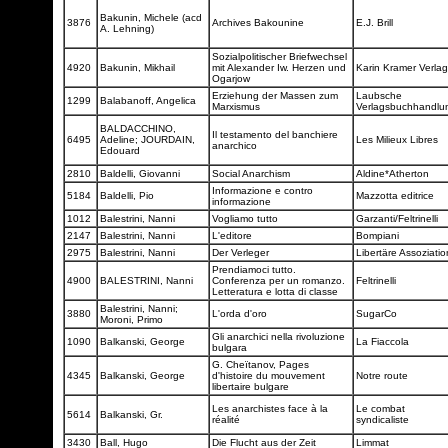
Bakunin, Michele (acd
3876
Archives Bakounine
E.J. Brill
A. Lehning)
Sozialpolitischer Briefwechsel
4920
Bakunin, Mikhail
mit Alexander Iw. Herzen und
Karin Kramer Verla
Ogarjow
Erziehung der Massen zum
Laubsche
1299
Balabanoff, Angelica
Marxismus
Verlagsbuchhandl
BALDACCHINO,
Il testamento del banchiere
6495
Adeline; JOURDAIN,
Les Milieux Libres
anarchico
Edouard
2810
Baldelli, Giovanni
Social Anarchism
Aldine*Atherton
Informazione e contro
5184
Baldelli, Pio
Mazzotta editrice
informazione
1012
Balestrini, Nanni
Vogliamo tutto
Garzanti/Feltrinelli
2147
Balestrini, Nanni
L'editore
Bompiani
2975
Balestrini, Nanni
Der Verleger
Libertäre Assoziati
Prendiamoci tutto.
4900
BALESTRINI, Nanni
Conferenza per un romanzo.
Feltrinelli
Letteratura e lotta di classe
Balestrini, Nanni;
3880
L'orda d'oro
SugarCo
Moroni, Primo
Gli anarchici nella rivoluzione
1090
Balkanski, George
La Fiaccola
bulgara
G. Cheïtanov, Pages
4345
Balkanski, George
d'histoire du mouvement
Notre route
libertaire bulgare
Les anarchistes face à la
Le combat
5614
Balkanski, Gr.
réalité
syndicaliste
3430
Ball, Hugo
Die Flucht aus der Zeit
Limmat