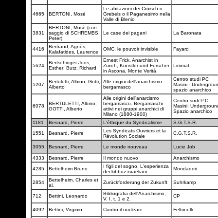
Le abitazioni dei Cröisch o
4665
BERTONI, Mosè
Grebels o il Paganesimo nella
Valle di Blenio
BERTONI, Mosè (con
3831
saggio di SCHREMBS,
Le case dei pagani
La Baronata
Peter)
Bertrand, Agnès;
4416
OMC, le pouvoir invisible
Fayard
Kalafatides, Laurence
Ernest Frick. Anarchist in
Bertschinger-Joos,
5624
Zürich, Künstler und Forscher
Limmat
Esther; Butz, Richard
in Ascona, Monte Verità
Centro studi PC
Bertuletti, Albino; Gotti,
Alle origini dell'anarchismo
5207
Masini - Undergrou
Alberto
bergamasco
spazio anarchico
Alle origini dell'anarcismo
Centro sudi P.C.
BERTULETTI, Albino;
bergamasco. Bergamaschi
6078
Masini; Undergroun
GOTTI, Alberto
attivi nei gruppi anarchici di
Spazio anarchico
Milano (1880-1900)
1181
Besnard, Pierre
L'éthique du Syndicalisme
S.G.T.S.R.
Les Syndicats Ouvriers et la
1551
Besnard, Pierre
C.G.T.S.R.
Révolution Sociale
3055
Besnard, Pierre
Le monde nouveau
Lucie Job
4333
Besnard, Pierre
Il mondo nuovo
Anarchismo
I figli del sogno, L'esperienza
4285
Bettelheim Bruno
Mondadori
dei kibbuz israeliani
Bettelheim, Charles et
2854
Zurückforderung der Zukunft
Suhrkamp
al.
Bibliografia dell'Anarchismo,
712
Bettini, Leonardo
CP
V. I, t. 1 e 2.
4092
Bettini, Virginio
Contro il nucleare
Feltrinelli