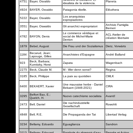
4751
Bayer, Osvaldo
Planeta
idealista de la violencia.
4924
BAYER, Osvaldo
Patagonia ribelle.
Elèuthera
Los anarquistas
5222
Bayer, Osvaldo
expropiadores
Archivio Famiglia
3551
Bayer, Oswaldo
Gli anarchici espropriatori
Berneri
Le commerce véridique et
ACL Atelier de
4782
BAYON, Denis
social de Michel-Marie
création libertaire
Derrion
1879
Bebel, August
Die Frau und der Sozialismus
Dietz, Vorwärts
Becarud, Jean;
1184
Anarchistes d'Espagne
André Balland
Lapouge, Gilles
Beck, Barbara;
923
Zapata
Wagenbach
Kurnitzky, Horst
2275
Beck, Claude M.
M - Wer denn sonst?
Regina
3185
Beck, Philippe
La paix au quotidien
CMLK
Une mauvaise herbe - Daniel
6400
BEKAERT, Xavier
CIRA
Bekaert (1946-2021)
Belfort Bax, E.;
3295
Nuovo catechismo socialista
Avanti!
Quelch, H.
Die nachindustrielle
2473
Bell, Daniel
Rowohlt
Gesellschaft
4848
Bell, R.E.
Die Propaganda der Tat
Libertad Verlag
3234
Bellamy, Edoardo
Eguaglianza
Sandron
3113
Bellamy, Edouard
Parabole du réservoir d'eau
Pensée et Action