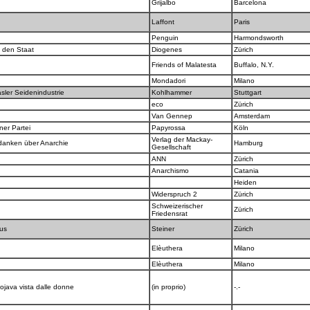
Grijalbo
Barcelona
Laffont
Paris
Penguin
Harmondsworth
 den Staat
Diogenes
Zürich
Friends of Malatesta
Buffalo, N.Y.
Mondadori
Milano
asler Seidenindustrie
Kohlhammer
Stuttgart
eco
Zürich
Van Gennep
Amsterdam
ner Partei
Papyrossa
Köln
Verlag der Mackay-
Gedanken über Anarchie
Hamburg
Gesellschaft
ANN
Zürich
Anarchismo
Catania
Heiden
Widerspruch 2
Zürich
Schweizerischer
Zürich
Friedensrat
mus
Steiner
Zürich
Elèuthera
Milano
Elèuthera
Milano
Rojava vista dalle donne
(in proprio)
-.-