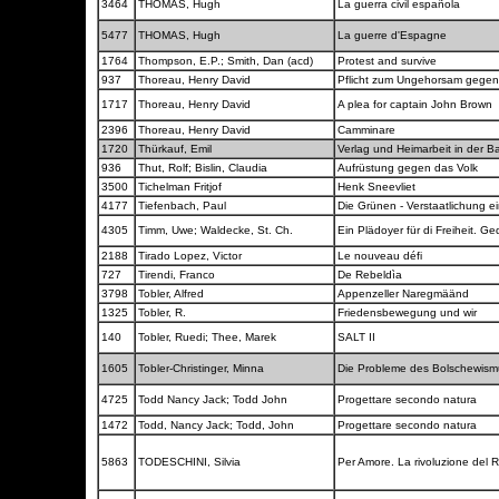
3464
THOMAS, Hugh
La guerra civil española
5477
THOMAS, Hugh
La guerre d'Espagne
1764
Thompson, E.P.; Smith, Dan (acd)
Protest and survive
937
Thoreau, Henry David
Pflicht zum Ungehorsam gegen
1717
Thoreau, Henry David
A plea for captain John Brown
2396
Thoreau, Henry David
Camminare
1720
Thürkauf, Emil
Verlag und Heimarbeit in der B
936
Thut, Rolf; Bislin, Claudia
Aufrüstung gegen das Volk
3500
Tichelman Fritjof
Henk Sneevliet
4177
Tiefenbach, Paul
Die Grünen - Verstaatlichung ei
4305
Timm, Uwe; Waldecke, St. Ch.
Ein Plädoyer für di Freiheit. 
2188
Tirado Lopez, Victor
Le nouveau défi
727
Tirendi, Franco
De Rebeldìa
3798
Tobler, Alfred
Appenzeller Naregmäänd
1325
Tobler, R.
Friedensbewegung und wir
140
Tobler, Ruedi; Thee, Marek
SALT II
1605
Tobler-Christinger, Minna
Die Probleme des Bolschewis
4725
Todd Nancy Jack; Todd John
Progettare secondo natura
1472
Todd, Nancy Jack; Todd, John
Progettare secondo natura
5863
TODESCHINI, Silvia
Per Amore. La rivoluzione del 