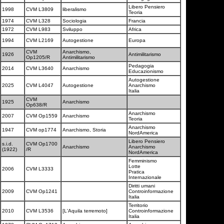
Libero Pensiero
1998
CVM L3809
liberalismo
Teoria
1974
CVM L328
Sociologia
Francia
1972
CVM L983
Sviluppo
Africa
1994
CVM L2169
Autogestione
Europa
CVM
Anarchismo,
1926
Antimilitarismo
Op1205/R
Antimilitarismo
Pedagogia
2014
CVM L3640
Anarchismo
Educazionismo
Autogestione
2025
CVM L4047
Autogestione
Anarchismo
Italia
CVM
1925
Anarchismo
Op638/R
Anarchismo
2007
CVM Op1559
Anarchismo
Teoria
Anarchismo
1947
CVM op1774
Anarchismo, Storia
NordAmerica
Libero Pensiero
s.i.d.
CVM Op1700
Anarchismo
Anarchismo
(1922)
/R
NordAmerica
Femminismo
Lotte
2006
CVM L3333
Pratica
Internazionale
Diritti umani
2009
CVM Op1241
Controinformazione
Italia
Territorio
2010
CVM L3536
[L'Aquila terremoto]
Controinformazione
Italia