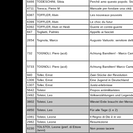
6466
TODESCHINI, Silvia
Perché amo questo popolo. Sto
4711
Toesca, Pietro M
Manuale per fondare una città
6387
TOFFLER, Alvin
Les nouveaux pouvoirs
6399
TOFFLER, Alvin
Le choc du futur
6392
TOFFLER, Alvin et Heidi
Guerre et contre-guerre
847
Togliatti, Palmiro
Appello ai fascisti
2654
Tognola, Marco
Augusto Vattuolo: servitore del
732
TOGNOLI, Piero (acd)
Achtung Banditen! - Marco Came
5733
TOGNOLI, Piero (acd)
Achtung Banditen! Marco Cameni
940
Toller, Ernst
Zwei Stücke der Revolution
1306
Toller, Ernst
Eine Jugend in Deutschland
1307
Toller, Ernst
Justiz-erlebnisse
5642
Tolstoi
Propos antimilitaristes
2492
Tolstoi, Leo
Volkserzählungen und Legen
3802
Tolstoi, Leo
Wieviel Erde braucht der Men
4950
Tolstoi, Leo
Für alle Tage (1 e 2)
1081
Tolstoi, Leone
Il Regno di Dio è in voi
2982
Tolstoi, Leone
Resurrezione
TOLSTOI, Leone (pref. di Ettore
6230
Non posso tacere
Janni)