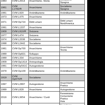
1983
CVM L2014
Anarchismo, Storia
Spagna
CVM
Socialismo
1961
Anarchismo
L1782/R
Spagna
1981
CVM L920
Antimilitarismo
Antimilitarismo
1973
CVM L475
Anarchismo
Diritti umani
1971
CVM Op724
Diritti umani
NordAmerica
1991
CVM L1337
Anarchismo
1909
CVM L910/R
Svizzera
1977
CVM L474
Svizzera
1974
CVM L2036
Socialismo
1998
CVM L2442
Socialismo
Anarchismo
1981
CVM Op700
Anarchismo
Teoria
1989
CVM Op821
Sviluppo
1989
CVM L334
Anarchismo
1909
CVM Op1414
Antropologia
1981
CVM Op541C
Autogestione
1979
CVM Op109
Antimilitarismo
Antimilitarismo
CVM
1919
Socialismo
Op676/R
Anarchismo
1997
CVM L2897
Autogestione
Pratica
1989
CVM L828
Anarchismo
Autogestione
Femminismo
Comunismo
2016
CVM L3654
Anarchismo / Curdi
Pratica
Asia