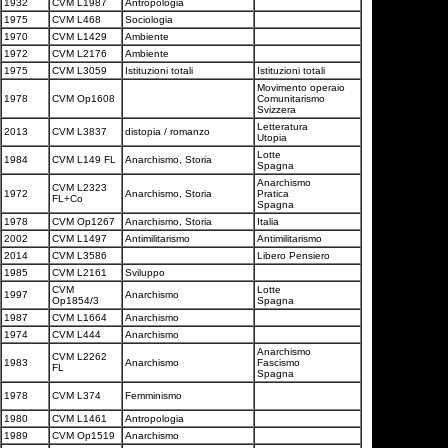
1932
CVM L1987
Antropologia
1975
CVM L468
Sociologia
1970
CVM L1429
Ambiente
1972
CVM L2176
Ambiente
1975
CVM L3059
Istituzioni totali
Istituzioni totali
Movimento operaio
1978
CVM Op1608
Comunitarismo
Svizzera
Letteratura
2013
CVM L3837
distopia / romanzo
Utopia
Lotte
1984
CVM L149 FL
Anarchismo, Storia
Spagna
Anarchismo
CVM L2323
1972
Anarchismo, Storia
Pratica
FL+Co
Spagna
1978
CVM Op1267
Anarchismo, Storia
Italia
2002
CVM L1497
Antimilitarismo
Antimilitarismo
2014
CVM L3586
Libero Pensiero
1985
CVM L2161
Sviluppo
CVM
Lotte
1997
Anarchismo
Op1854/3
Spagna
1987
CVM L1664
Anarchismo
1974
CVM L444
Anarchismo
Anarchismo
CVM L2262
1983
Anarchismo
Fascismo
FL
Spagna
1978
CVM L374
Femminismo
1980
CVM L1461
Antropologia
1989
CVM Op1519
Anarchismo