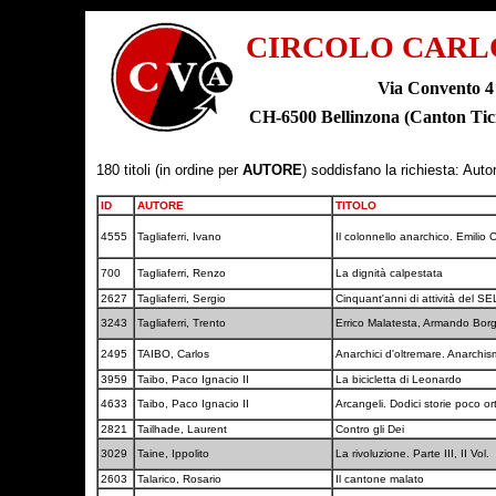
CIRCOLO CARL
Via Convento 4
CH-6500 Bellinzona (Canton T
180 titoli (in ordine per
AUTORE
) soddisfano la richiesta: Auto
ID
AUTORE
TITOLO
4555
Tagliaferri, Ivano
Il colonnello anarchico. Emilio 
700
Tagliaferri, Renzo
La dignità calpestata
2627
Tagliaferri, Sergio
Cinquant'anni di attività del S
3243
Tagliaferri, Trento
Errico Malatesta, Armando Borgh
2495
TAIBO, Carlos
Anarchici d'oltremare. Anarchi
3959
Taibo, Paco Ignacio II
La bicicletta di Leonardo
4633
Taibo, Paco Ignacio II
Arcangeli. Dodici storie poco or
2821
Tailhade, Laurent
Contro gli Dei
3029
Taine, Ippolito
La rivoluzione. Parte III, II Vol.
2603
Talarico, Rosario
Il cantone malato