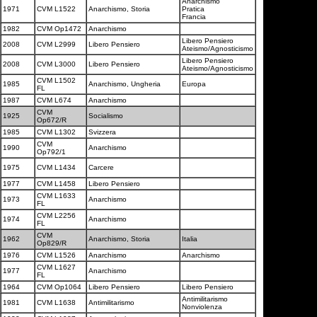
Anarchismo
1971
CVM L1522
Anarchismo, Storia
Pratica
Francia
1982
CVM Op1472
Anarchismo
Libero Pensiero
2008
CVM L2999
Libero Pensiero
Ateismo/Agnosticismo
Libero Pensiero
2008
CVM L3000
Libero Pensiero
Ateismo/Agnosticismo
CVM L1502
1985
Anarchismo, Ungheria
Europa
FL
1987
CVM L674
Anarchismo
CVM
1925
Socialismo
Op672/R
1985
CVM L1302
Svizzera
CVM
1990
Anarchismo
Op792/1
1975
CVM L1434
Carcere
1977
CVM L1458
Libero Pensiero
CVM L1633
1973
Anarchismo
FL
CVM L2256
1974
Anarchismo
FL
CVM
1962
Anarchismo, Storia
Italia
Op829/R
1976
CVM L1526
Anarchismo
Anarchismo
CVM L1627
1977
Anarchismo
FL
1964
CVM Op1064
Libero Pensiero
Libero Pensiero
Antimilitarismo
1981
CVM L1638
Antimilitarismo
Nonviolenza