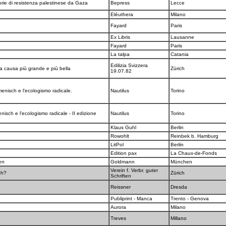
rie di resistenza palestinese da Gaza
Bepress
Lecce
Elèuthera
Milano
Fayard
Paris
Ex Libris
Lausanne
Fayard
Paris
La talpa
Catania
Edilizia Svizzera
la causa più grande e più bella
Zürich
19.07.82
nisch e l'ecologismo radicale.
Nautilus
Torino
sch e l'ecologismo radicale - II edizione
Nautilus
Torino
Klaus Guhl
Berlin
Rowohlt
Reinbek b. Hamburg
LitPol
Berlin
Edition pax
La Chaux-de-Fonds
den
Goldmann
München
Verein f. Verbr. guter
sch?
Zürich
Schriften
Reissner
Dresda
Publiprint - Manca
Trento - Genova
Aurora
Milano
Treves
Millano