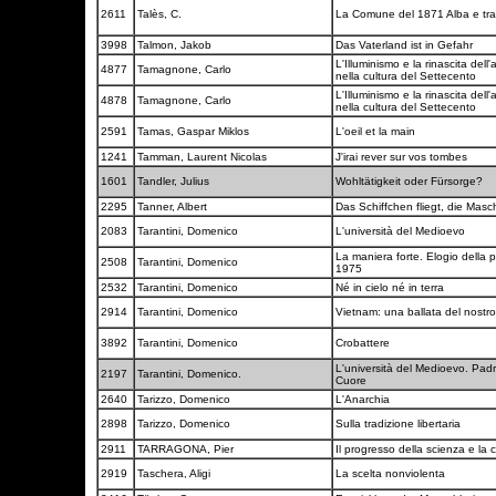
2611
Talès, C.
La Comune del 1871 Alba e t
3998
Talmon, Jakob
Das Vaterland ist in Gefahr
L'Illuminismo e la rinascita dell'
4877
Tamagnone, Carlo
nella cultura del Settecento
L'Illuminismo e la rinascita dell'
4878
Tamagnone, Carlo
nella cultura del Settecento
2591
Tamas, Gaspar Miklos
L'oeil et la main
1241
Tamman, Laurent Nicolas
J'irai rever sur vos tombes
1601
Tandler, Julius
Wohltätigkeit oder Fürsorge?
2295
Tanner, Albert
Das Schiffchen fliegt, die Mas
2083
Tarantini, Domenico
L'università del Medioevo
La maniera forte. Elogio della pol
2508
Tarantini, Domenico
1975
2532
Tarantini, Domenico
Né in cielo né in terra
2914
Tarantini, Domenico
Vietnam: una ballata del nost
3892
Tarantini, Domenico
Crobattere
L'università del Medioevo. Padre
2197
Tarantini, Domenico.
Cuore
2640
Tarizzo, Domenico
L'Anarchia
2898
Tarizzo, Domenico
Sulla tradizione libertaria
2911
TARRAGONA, Pier
Il progresso della scienza e la
2919
Taschera, Aligi
La scelta nonviolenta