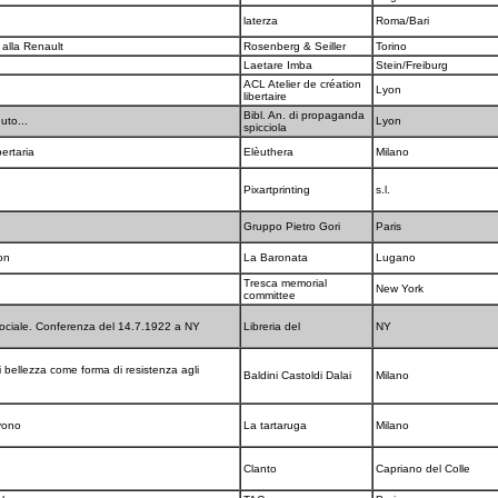
laterza
Roma/Bari
 alla Renault
Rosenberg & Seiller
Torino
Laetare Imba
Stein/Freiburg
ACL Atelier de création
Lyon
libertaire
Bibl. An. di propaganda
uto...
Lyon
spicciola
bertaria
Elèuthera
Milano
Pixartprinting
s.l.
Gruppo Pietro Gori
Paris
hon
La Baronata
Lugano
Tresca memorial
New York
committee
 sociale. Conferenza del 14.7.1922 a NY
Libreria del
NY
di bellezza come forma di resistenza agli
Baldini Castoldi Dalai
Milano
ivono
La tartaruga
Milano
Clanto
Capriano del Colle