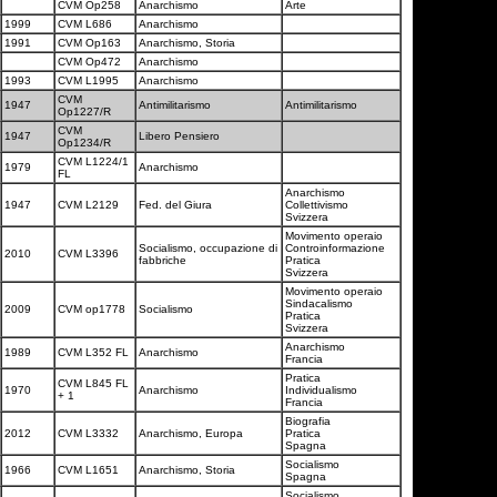
CVM Op258
Anarchismo
Arte
1999
CVM L686
Anarchismo
1991
CVM Op163
Anarchismo, Storia
CVM Op472
Anarchismo
1993
CVM L1995
Anarchismo
CVM
1947
Antimilitarismo
Antimilitarismo
Op1227/R
CVM
1947
Libero Pensiero
Op1234/R
CVM L1224/1
1979
Anarchismo
FL
Anarchismo
1947
CVM L2129
Fed. del Giura
Collettivismo
Svizzera
Movimento operaio
Socialismo, occupazione di
Controinformazione
2010
CVM L3396
fabbriche
Pratica
Svizzera
Movimento operaio
Sindacalismo
2009
CVM op1778
Socialismo
Pratica
Svizzera
Anarchismo
1989
CVM L352 FL
Anarchismo
Francia
Pratica
CVM L845 FL
1970
Anarchismo
Individualismo
+ 1
Francia
Biografia
2012
CVM L3332
Anarchismo, Europa
Pratica
Spagna
Socialismo
1966
CVM L1651
Anarchismo, Storia
Spagna
Socialismo