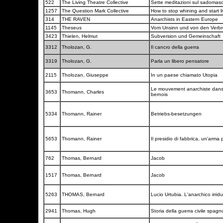
522
The Living Theatre Collective
Sette meditazioni sul sadomaso
1257
The Question Mark Collective
How to stop whining and start l
314
THE RAVEN
Anarchists in Eastern Europe
1145
Theseus
Vom Unsinn und von den Verb
3423
Thielen, Helmut
Subversion und Gemeinschaft
3312
Tholozan, G.
Il cancro della guerra
3319
Tholozan, G.
Parla un libero pensatore
2115
Tholozan, Giuseppe
In un paese chiamato Utopia
Le mouvement anarchiste dans 
3653
Thomann, Charles
bernois
5334
Thomann, Rainer
Betriebs-besetzungen
5653
Thomann, Rainer
Il presidio di fabbrica, un'arma
762
Thomas, Bernard
Jacob
1517
Thomas, Bernard
Jacob
5263
THOMAS, Bernard
Lucio Urtubia. L'anarchico irridu
2941
Thomas, Hugh
Storia della guerra civile spagn