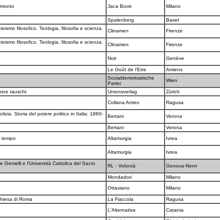
ramonto
Jaca Book
Milano
Spalenberg
Basel
ateismo filosofico. Teologia, filosofia e scienza
Clinamen
Firenze
ateismo filosofico. Teologia, filosofia e scienza
Clinamen
Firenze
Noir
Genève
Le Goût de l'Etre
Amiens
Sozialdemokratische
Wien
Partei
chine rauscht
Unionsverlag
Zürich
Collana Anteo
Ragusa
izia. Storia del potere politico in Italia: 1860-
Bertani
Verona
Bertani
Verona
ro tempo
Altamurgia
Ivrea
Altamurgia
Ivrea
 Gemelli e l'Università Cattolica del Sacro
RL - Volontà
Genova-Nervi
Mondadori
Milano
Ottaviano
Milano
 chiesa di Roma
La Fiaccola
Ragusa
L'Alternativa
Catania