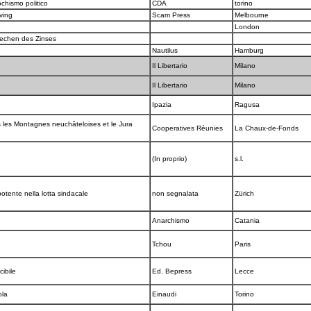
chismo politico
CDA
torino
iving
Scam Press
Melbourne
London
rechen des Zinses
Nautilus
Hamburg
Il Libertario
Milano
Il Libertario
Milano
Ipazia
Ragusa
les Montagnes neuchâteloises et le Jura
Cooperatives Réunies
La Chaux-de-Fonds
(In proprio)
s.l.
 potente nella lotta sindacale
non segnalata
Zürich
Anarchismo
Catania
Tchou
Paris
cibile
Ed. Bepress
Lecce
ola
Einaudi
Torino