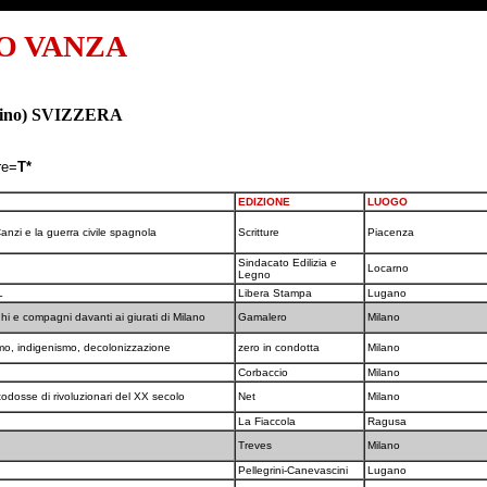
O VANZA
icino) SVIZZERA
re=
T*
EDIZIONE
LUOGO
Canzi e la guerra civile spagnola
Scritture
Piacenza
Sindacato Edilizia e
Locarno
Legno
EL
Libera Stampa
Lugano
i e compagni davanti ai giurati di Milano
Gamalero
Milano
smo, indigenismo, decolonizzazione
zero in condotta
Milano
Corbaccio
Milano
todosse di rivoluzionari del XX secolo
Net
Milano
La Fiaccola
Ragusa
Treves
Milano
Pellegrini-Canevascini
Lugano