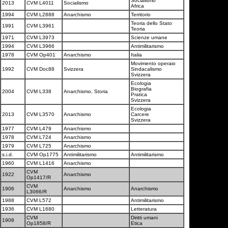
Socialismo
2013
CVM L4011
Socialismo
Africa
1994
CVM L2888
Anarchismo
Territorio
Teoria dello Stato
1991
CVM L3961
Teoria
1971
CVM L3973
Scienze umane
1994
CVM L3966
Antimilitarismo
1978
CVM Op401
Anarchismo
Italia
Movimento operaio
1992
CVM Doc88
Svizzera
Sindacalismo
Svizzera
Ecologia
Biografia
2004
CVM L338
Anarchismo, Storia
Pratica
Svizzera
Ecologia
2013
CVM L3570
Anarchismo
Carcere
Svizzera
1977
CVM L479
Anarchismo
1978
CVM L724
Anarchismo
1979
CVM L725
Anarchismo
s.i.d.
CVM Op1775
Antimilitarismo
Antimilitarismo
1960
CVM L1416
Anarchismo
CVM
1922
Anarchismo
Op1417/R
CVM
1906
Anarchismo
Anarchismo
L3066/R
1988
CVM L572
Antimilitarismo
1936
CVM L1680
Letteratura
CVM
Diritti umani
1908
Op1858/R
Etica