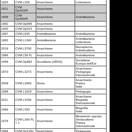
1924
CVM L326
Anarchismo
Letteratura
CVM
1921
Anarchismo
Op363/R
CVM
1909
Anarchismo
Antimilitarismo
Op364/R
1992
CVM Op686
Anarchismo
1900
CVM Op523
Anarchismo
1987
CVM L835
Antimilitarismo
Antimilitarismo
Antimilitarismo
1992
CVM L1340
Antimilitarismo
Letteratura
Nonviolenza
2019
CVM L3793
Anarchismo
Individualismo
1986
CVM L59 FL
Anarchismo
Antimilitarismo
Socialismo
1958
CVM Op883
Socialismo (URSS)
Europa dell'Est
Anarchismo
1973
CVM L3273
Anarchismo
Pedagogia
Internazionale
Anarchismo
2009
CVM L2993
Storia
Pratica
Italia
1988
CVM L1818
Anarchismo
Pedagogia
Anarchismo
2011
CVM L3284
Anarchismo
Biografia
Internazionale
Biografia
1984
CVM L593
Anarchismo
Italia
Movimento operaio
CVM L340 FL
Sindacalismo
1978
Anarchismo
+ 1
Pratica
Internazionale
1964
CVM Op1261
Anarchismo
Pedagogia