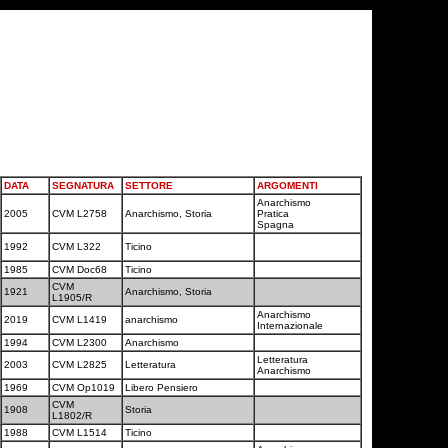
DATA
SEGNATURA
SETTORE
ARGOMENTI
Anarchismo
2005
CVM L2758
Anarchismo, Storia
Pratica
Spagna
1992
CVM L322
Ticino
1985
CVM Doc68
Ticino
CVM
1921
Anarchismo, Storia
L1905/R
Anarchismo
2019
CVM L1419
anarchismo
Internazionale
1994
CVM L2300
Anarchismo
Letteratura
2003
CVM L2825
Letteratura
Anarchismo
1969
CVM Op1019
Libero Pensiero
CVM
1908
Storia
L1802/R
1988
CVM L1514
Ticino