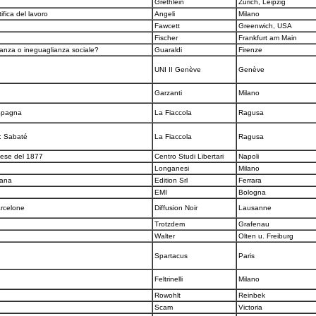
Grethlein
Zürich, Leipzig
ifica del lavoro
Angeli
Milano
Fawcett
Greenwich, USA
Fischer
Frankfurt am Main
ianza o ineguaglianza sociale?
Guaraldi
Firenze
UNI II Genève
Genève
Garzanti
Milano
 Spagna
La Fiaccola
Ragusa
a: Sabaté
La Fiaccola
Ragusa
atese del 1877
Centro Studi Libertari
Napoli
Longanesi
Milano
atana
Edition Srl
Ferrara
i
EMI
Bologna
arcelone
Diffusion Noir
Lausanne
Trotzdem
Grafenau
Walter
Olten u. Freiburg
Spartacus
Paris
Feltrinelli
Milano
Rowohlt
Reinbek
Scam
Victoria