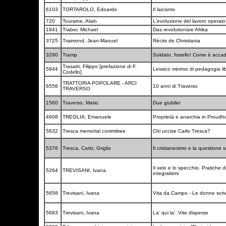
6103
TORTAROLO, Edoardo
Il laicismo
720
Touraine, Alain
L'evoluzione del lavoro operaio
1841
Traber, Michael
Das revolutionäre Afrika
3725
Traimond, Jean-Manuel
Récits de Christiania
3290
Tramp
Soldato, fratello! Come è accad
Trasatti, Filippo [prefazione di F.
5844
Lessico minimo di pedagogia li
Codello]
TRATTORIA POPOLARE - ARCI
6556
10 anni di Traverso
TRAVERSO
1560
Traverso, Mario
Due giubilei
4608
TREGLIA, Emanuele
Proprietà e anarchia in Proud
5632
Tresca memorial committee
Chi uccise Carlo Tresca?
5376
Tresca, Carlo; Griglio
Il cristianesimo e la questione
Il velo e lo specchio. Pratiche 
5264
TREVISANI, Ivana
integralismi
5658
Trevisani, Ivana
Vita da Campo - Le donne scr
5683
Trevisani, Ivana
La' qui la'. Vite disperse