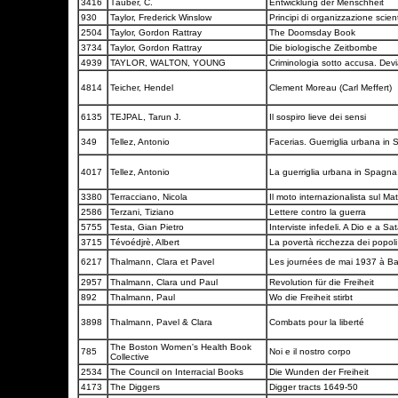
3416
Täuber, C.
Entwicklung der Menschheit
930
Taylor, Frederick Winslow
Principi di organizzazione scient
2504
Taylor, Gordon Rattray
The Doomsday Book
3734
Taylor, Gordon Rattray
Die biologische Zeitbombe
4939
TAYLOR, WALTON, YOUNG
Criminologia sotto accusa. Dev
4814
Teicher, Hendel
Clement Moreau (Carl Meffert)
6135
TEJPAL, Tarun J.
Il sospiro lieve dei sensi
349
Tellez, Antonio
Facerias. Guerriglia urbana in
4017
Tellez, Antonio
La guerriglia urbana in Spagn
3380
Terracciano, Nicola
Il moto internazionalista sul M
2586
Terzani, Tiziano
Lettere contro la guerra
5755
Testa, Gian Pietro
Interviste infedeli. A Dio e a S
3715
Tévoédjrè, Albert
La povertà ricchezza dei popol
6217
Thalmann, Clara et Pavel
Les journées de mai 1937 à B
2957
Thalmann, Clara und Paul
Revolution für die Freiheit
892
Thalmann, Paul
Wo die Freiheit stirbt
3898
Thalmann, Pavel & Clara
Combats pour la liberté
The Boston Women's Health Book
785
Noi e il nostro corpo
Collective
2534
The Council on Interracial Books
Die Wunden der Freiheit
4173
The Diggers
Digger tracts 1649-50