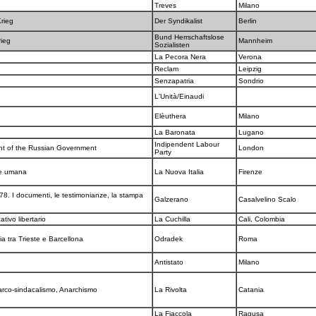
Treves
Milano
Krieg
Der Syndikalist
Berlin
Bund Herrschaftslose
rieg
Mannheim
Sozialisten
La Pecora Nera
Verona
Reclam
Leipzig
Senzapatria
Sondrio
L'Unità/Einaudi
Elèuthera
Milano
La Baronata
Lugano
Indipendent Labour
nt of the Russian Government
London
Party
one umana
La Nuova Italia
Firenze
. I documenti, le testimonianze, la stampa
Galzerano
Casalvelino Scalo
tivo libertario
La Cuchilla
Cali, Colombia
ia tra Trieste e Barcellona
Odradek
Roma
Antistato
Milano
narco-sindacalismo, Anarchismo
La Rivolta
Catania
La Fiaccola
Ragusa