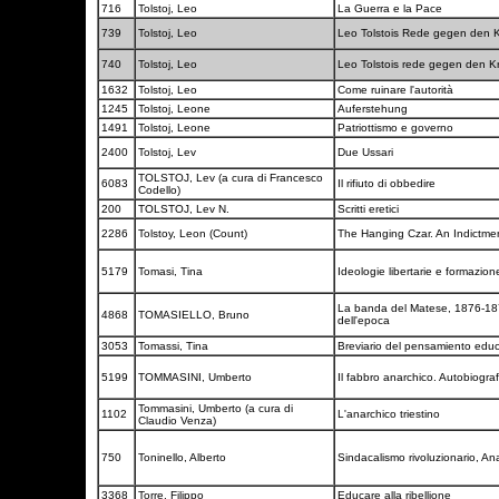
716
Tolstoj, Leo
La Guerra e la Pace
739
Tolstoj, Leo
Leo Tolstois Rede gegen den 
740
Tolstoj, Leo
Leo Tolstois rede gegen den K
1632
Tolstoj, Leo
Come ruinare l'autorità
1245
Tolstoj, Leone
Auferstehung
1491
Tolstoj, Leone
Patriottismo e governo
2400
Tolstoj, Lev
Due Ussari
TOLSTOJ, Lev (a cura di Francesco
6083
Il rifiuto di obbedire
Codello)
200
TOLSTOJ, Lev N.
Scritti eretici
2286
Tolstoy, Leon (Count)
The Hanging Czar. An Indictme
5179
Tomasi, Tina
Ideologie libertarie e formazi
La banda del Matese, 1876-1878
4868
TOMASIELLO, Bruno
dell'epoca
3053
Tomassi, Tina
Breviario del pensamiento educa
5199
TOMMASINI, Umberto
Il fabbro anarchico. Autobiograf
Tommasini, Umberto (a cura di
1102
L'anarchico triestino
Claudio Venza)
750
Toninello, Alberto
Sindacalismo rivoluzionario, A
3368
Torre, Filippo
Educare alla ribellione