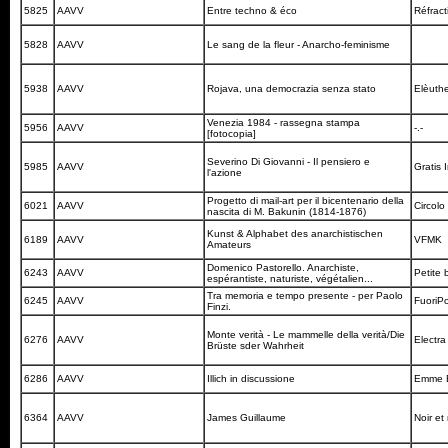
5825
AAVV
Entre techno & éco
Réfrac
5828
AAVV
Le sang de la fleur - Anarcho-feminisme
5938
AAVV
Rojava, una democrazia senza stato
Elèuth
Venezia 1984 - rassegna stampa
5956
AAVV
-.-
[fotocopia]
Severino Di Giovanni - Il pensiero e
5985
AAVV
Gratis 
l'azione
Progetto di mail-art per il bicentenario della
6021
AAVV
Circol
nascita di M. Bakunin (1814-1876)
Kunst & Alphabet des anarchistischen
6189
AAVV
VFMK
Amateurs
Domenico Pastorello. Anarchiste,
6243
AAVV
Petite 
espérantiste, naturiste, végétalien...
Tra memoria e tempo presente - per Paolo
6245
AAVV
FuoriP
Finzi.
Monte verità - Le mammelle della verità/Die
6276
AAVV
Electra
Brüste sder Wahrheit
6286
AAVV
Illich in discussione
Emme E
6364
AAVV
James Guillaume
Noir et