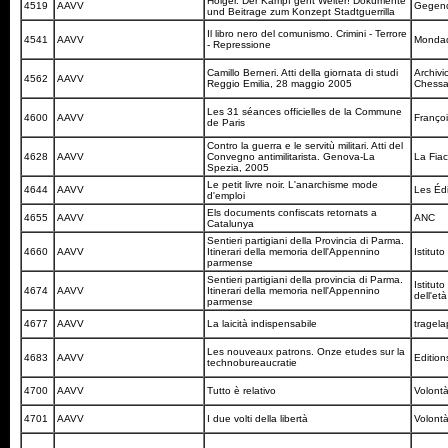
Holger. Der Kampf geht Weiter! Dokumente
4519
AAVV
Gegen
und Beitrage zum Konzept Stadtguerrilla
Il libro nero del comunismo. Crimini - Terrore
4541
AAVV
Monda
- Repressione
Camillo Berneri. Atti della giornata di studi
Archivi
4562
AAVV
Reggio Emilia, 28 maggio 2005
Chessa,
Les 31 séances officielles de la Commune
4600
AAVV
Franço
de Paris
Contro la guerra e le servitù militari. Atti del
4628
AAVV
Convegno antimilitarista. Genova-La
La Fia
Spezia, 2005
Le petit livre noir. L'anarchisme mode
4644
AAVV
Les Édi
d'emploi
Els documents confiscats retornats a
4655
AAVV
ANC
Catalunya
Sentieri partigiani della Provincia di Parma.
4660
AAVV
Itinerari della memoria dell'Appennino
Istitut
parmense
Sentieri partigiani della provincia di Parma.
Istitut
4674
AAVV
Itinerari della memoria nell'Appennino
dell'e
parmense
4677
AAVV
La laicità indispensabile
tragel
Les nouveaux patrons. Onze etudes sur la
4683
AAVV
Edition
technobureaucratie
4700
AAVV
Tutto è relativo
Volont
4701
AAVV
I due volti della libertà
Volont