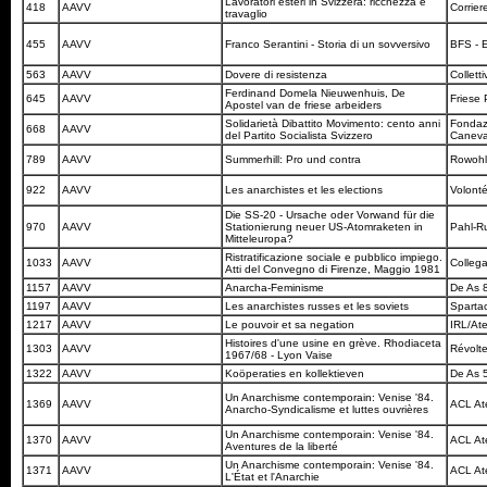
Lavoratori esteri in Svizzera: ricchezza e
418
AAVV
Corrier
travaglio
455
AAVV
Franco Serantini - Storia di un sovversivo
BFS - E
563
AAVV
Dovere di resistenza
Collett
Ferdinand Domela Nieuwenhuis, De
645
AAVV
Friese
Apostel van de friese arbeiders
Solidarietà Dibattito Movimento: cento anni
Fondazi
668
AAVV
del Partito Socialista Svizzero
Caneva
789
AAVV
Summerhill: Pro und contra
Rowoh
922
AAVV
Les anarchistes et les elections
Volont
Die SS-20 - Ursache oder Vorwand für die
970
AAVV
Stationierung neuer US-Atomraketen in
Pahl-R
Mitteleuropa?
Ristratificazione sociale e pubblico impiego.
1033
AAVV
Colleg
Atti del Convegno di Firenze, Maggio 1981
1157
AAVV
Anarcha-Feminisme
De As 
1197
AAVV
Les anarchistes russes et les soviets
Sparta
1217
AAVV
Le pouvoir et sa negation
IRL/Ate
Histoires d'une usine en grève. Rhodiaceta
1303
AAVV
Révolt
1967/68 - Lyon Vaise
1322
AAVV
Koöperaties en kollektieven
De As 
Un Anarchisme contemporain: Venise '84.
1369
AAVV
ACL Ate
Anarcho-Syndicalisme et luttes ouvrières
Un Anarchisme contemporain: Venise '84.
1370
AAVV
ACL Ate
Aventures de la liberté
Un Anarchisme contemporain: Venise '84.
1371
AAVV
ACL Ate
L'État et l'Anarchie