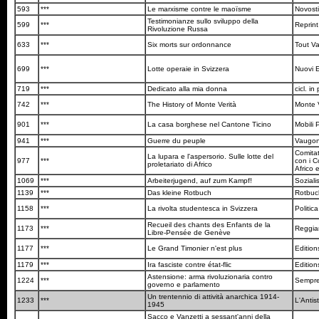
593
***
Le marxisme contre le maoïsme
Novost
Testimonianze sullo sviluppo della
599
***
Reprin
Rivoluzione Russa
633
***
Six morts sur ordonnance
Tout V
699
***
Lotte operaie in Svizzera
Nuovi E
719
***
Dedicato alla mia donna
cicl. in
742
***
The History of Monte Verità
Monte 
901
***
La casa borghese nel Cantone Ticino
Mobili 
941
***
Guerre du peuple
Vaugo
Comitat
La lupara e l'aspersorio. Sulle lotte del
977
***
con i C
proletariato di Africo
Africo 
1069
***
Arbeiterjugend, auf zum Kampf!
Soziali
1139
***
Das kleine Rotbuch
Rotbuc
1158
***
La rivolta studentesca in Svizzera
Politi
Recueil des chants des Enfants de la
1173
***
Reggia
Libre-Pensée de Genève
1177
***
Le Grand Timonier n'est plus
Edition
1179
***
Ira fasciste contre état-flic
Edition
Astensione: arma rivoluzionaria contro
1224
***
Sempre
governo e parlamento
Un trentennio di attività anarchica 1914-
1233
***
L'Antis
1945
Sacco e Vanzetti a sessant'anni della