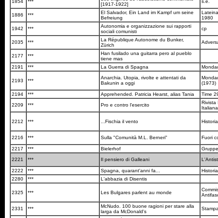
1854
***
s.e.
[1917-1922]
El Salvador, Ein Land im Kampf um seine
Latein
1886
***
Befreiung
1980
Autonomia e organizzazione sui rapporti
1942
***
cp
sociali comunisti
La République Autonome du Bunker,
2035
***
Advers
Zürich
Han fusilado una guitarra pero al pueblo
2177
***
tiene mas
2191
***
La Guerra di Spagna
Mondad
Anarchia. Utopia, rivolte e attentati da
Mondado
2193
***
Bakunin a oggi
(1973)
2194
***
Apprehended. Patricia Hearst, alias Tania
Time 2
Rivista
2209
***
Pro e contro l'esercito
Italian
2212
***
...Fischia il vento
Histori
2216
***
Sulla "Comunità M.L. Berneri"
Fuori 
2217
***
Bielerhof
Grupp
2221
***
Il pensiero di Galleani
L'Antis
2222
***
Spagna, quarant'anni fa...
Histori
2280
***
L'abbazia di Disentis
Commis
2325
***
Les Bulgares parlent au monde
Antifas
McNudo. 100 buone ragioni per stare alla
2331
***
Stampa
larga da McDonald's