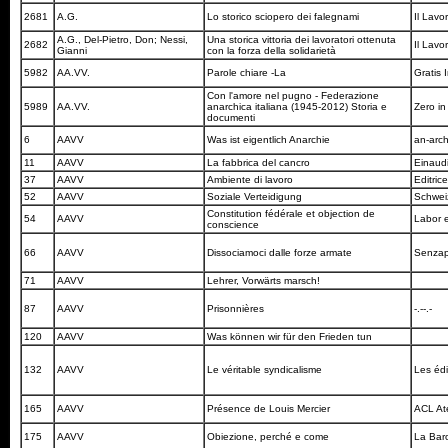
2681
A.G.
Lo storico sciopero dei falegnami
Il Lavo
A.G., Del-Pietro, Don; Nessi,
Una storica vittoria dei lavoratori ottenuta
2682
Il Lavo
Gianni
con la forza della solidarietà
5982
AA.VV.
Parole chiare -La
Gratis 
Con l'amore nel pugno - Federazione
5989
AA.VV.
anarchica italiana (1945-2012) Storia e
Zero i
documenti
6
AAVV
Was ist eigentlich Anarchie
an-arc
11
AAVV
La fabbrica del cancro
Einaud
37
AAVV
Ambiente di lavoro
Editric
52
AAVV
Soziale Verteidigung
Schwei
Constitution fédérale et objection de
54
AAVV
Labor 
conscience
66
AAVV
Dissociamoci dalle forze armate
Senzap
71
AAVV
Lehrer, Vorwärts marsch!
87
AAVV
Prisonnières
-.--.-
120
AAVV
Was können wir für den Frieden tun
132
AAVV
Le véritable syndicalisme
Les édi
165
AAVV
Présence de Louis Mercier
ACL Ate
175
AAVV
Obiezione, perché e come
La Bar