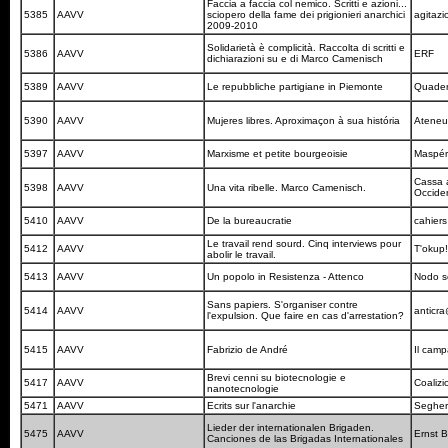
Faccia a faccia col nemico. Scritti e azioni...
5385
AAVV
sciopero della fame dei prigionieri anarchici
agitaz
2009-2010
Solidarietà è complicità. Raccolta di scritti e
5386
AAVV
ERF
dichiarazioni su e di Marco Camenisch
5389
AAVV
Le repubbliche partigiane in Piemonte
Quadern
5390
AAVV
Mujeres libres. Aproximaçon à sua história
Ateneu
5397
AAVV
Marxisme et petite bourgeoisie
Maspér
Cassa a
5398
AAVV
Una vita ribelle. Marco Camenisch.
Occide
5410
AAVV
De la bureaucratie
cahier
Le travail rend sourd. Cinq interviews pour
5412
AAVV
T'okup
abolir le travail.
5413
AAVV
Un popolo in Resistenza - Attenco
Nodo s
Sans papiers. S'organiser contre
5414
AAVV
anticr
l'expulsion. Que faire en cas d'arrestation?
5415
AAVV
Fabrizio de André
Il cam
Brevi cenni su biotecnologie e
5417
AAVV
Coalizi
nanotecnologie
5471
AAVV
Ecrits sur l'anarchie
Seghe
Lieder der internationalen Brigaden.
5475
AAVV
Ernst 
Canciones de las Brigadas Internationales