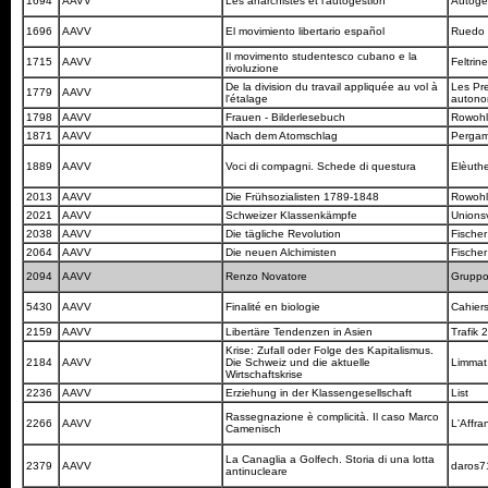
1694
AAVV
Les anarchistes et l'autogestion
Autoge
1696
AAVV
El movimiento libertario español
Ruedo 
Il movimento studentesco cubano e la
1715
AAVV
Feltrine
rivoluzione
De la division du travail appliquée au vol à
Les Pr
1779
AAVV
l'étalage
auton
1798
AAVV
Frauen - Bilderlesebuch
Rowoh
1871
AAVV
Nach dem Atomschlag
Perga
1889
AAVV
Voci di compagni. Schede di questura
Elèuth
2013
AAVV
Die Frühsozialisten 1789-1848
Rowoh
2021
AAVV
Schweizer Klassenkämpfe
Unions
2038
AAVV
Die tägliche Revolution
Fische
2064
AAVV
Die neuen Alchimisten
Fische
2094
AAVV
Renzo Novatore
Gruppo 
5430
AAVV
Finalité en biologie
Cahiers
2159
AAVV
Libertäre Tendenzen in Asien
Trafik 
Krise: Zufall oder Folge des Kapitalismus.
2184
AAVV
Die Schweiz und die aktuelle
Limma
Wirtschaftskrise
2236
AAVV
Erziehung in der Klassengesellschaft
List
Rassegnazione è complicità. Il caso Marco
2266
AAVV
L'Affra
Camenisch
La Canaglia a Golfech. Storia di una lotta
2379
AAVV
daros
antinucleare