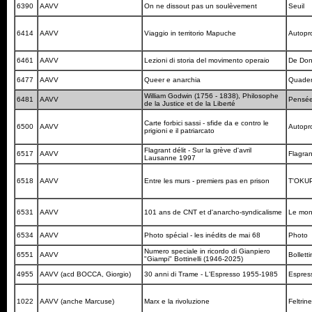
6390
AAVV
On ne dissout pas un soulèvement
Seuil
6414
AAVV
Viaggio in territorio Mapuche
Autopr
6461
AAVV
Lezioni di storia del movimento operaio
De Do
6477
AAVV
Queer e anarchia
Quader
William Godwin (1756 - 1838), Philosophe
6481
AAVV
Pensée
de la Justice et de la Liberté
Carte forbici sassi - sfide da e contro le
6500
AAVV
Autopr
prigioni e il patriarcato
Flagrant délit - Sur la grève d'avril
6517
AAVV
Flagran
Lausanne 1997
6518
AAVV
Entre les murs - premiers pas en prison
T'OKU
6531
AAVV
101 ans de CNT et d'anarcho-syndicalisme
Le mond
6534
AAVV
Photo spécial - les inédits de mai 68
Photo
Numero speciale in ricordo di Gianpiero
6551
AAVV
Bollett
"Giampi" Bottinelli (1946-2025)
4955
AAVV (acd BOCCA, Giorgio)
30 anni di Trame - L'Espresso 1955-1985
Espre
1022
AAVV (anche Marcuse)
Marx e la rivoluzione
Feltrine