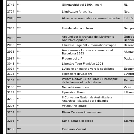
2745
***
Gli Anarchici del 1899. I morti
RL
2754
***
L'Indicatore Anarchico
Noa
2813
***
Almanacco razionale di effemeridi storiche
Ed. Ra
2863
***
Il sindacalismo di base
Sempre
Appunti per la cronaca del Movimento
Gruppo
2865
***
Anarchico Apuano
Berton
2966
***
Libertäre Tage '93 - Informationsmappe
Dezent
Anarquisme - Exposiciò internacional
2978
***
Ajunta
Barcelona 1993
2987
***
Frauen bei LIP!
Packpa
3048
***
Libertäre Tage Frankfurt 1993
3074
***
L'Algerie en marche vers le socialisme
Econom
3124
***
Il pensiero di Galleani
L'Antis
William Godwin (1756-1836). Philosophe
3158
***
Pensée
de la Justice et de la Liberté
3166
***
Nemacki anarhizam
Vidici
3187
***
Il pensiero libero
Il libe
II Convegno Nazionale Antimilitarista
3202
***
Anarchico: Materiali per il dibattito
3205
***
Votare? No grazie
3209
***
Pierre Ceresole in memoriam
3286
***
Suna, l'araba di Tripoli
Stampe
3288
***
Giordano Viezzoli