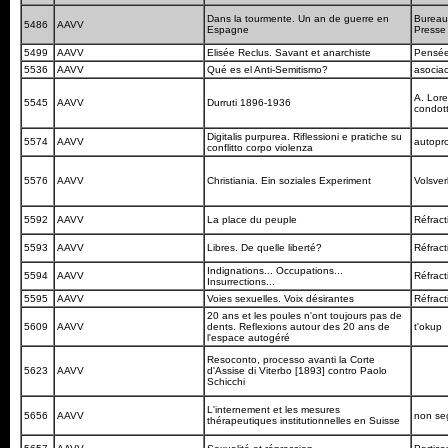
Dans la tourmente. Un an de guerre en
Bureau 
5486
AAVV
Espagne
Press
5499
AAVV
Elisée Reclus. Savant et anarchiste
Pensée
5536
AAVV
Qué es el Anti-Semitismo?
asociac
A. Lore
5545
AAVV
Durruti 1896-1936
condott
Digitalis purpurea. Riflessioni e pratiche su
5574
AAVV
autopr
conflitto corpo violenza
5576
AAVV
Christiania. Ein soziales Experiment
Volsve
5592
AAVV
La place du peuple
Réfrac
5593
AAVV
Libres. De quelle liberté?
Réfrac
Indignations... Occupations...
5594
AAVV
Réfrac
Insurrections...
5595
AAVV
Voies sexuelles. Voix désirantes
Réfrac
20 ans et les poules n'ont toujours pas de
5609
AAVV
dents. Reflexions autour des 20 ans de
t'okup
l'espace autogéré
Resoconto, processo avanti la Corte
5623
AAVV
d'Assise di Viterbo [1893] contro Paolo
Schicchi
L'internement et les mesures
5656
AAVV
non se
thérapeutiques institutionnelles en Suisse