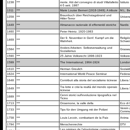
1238
***
morte. Atti del convegno di studi Villafalletto
Istitut
4-5 sett. 1987
1311
***
Marie Louise Berneri (1918-1949). A tribute
M.L. B
Braunbuch über Reichstagsbrand und
1358
***
Univer
Hitler-Terror
1449
***
Almanacco razionale di effemeridi storiche
Nardis
1460
***
Peter Heintz. 1920-1983
Der 9. November in Genf. Kampf um die
Religiö
1469
***
Wahrheit.
Schwe
Anders Arbeiten: Selbstverwaltung und
1584
***
Graswu
Sozialismus
1590
***
25 Jahre Volksrecht 1898-1923
Volksr
1599
***
The International, 1964-1924
Londo
1610
***
Herman Greulich
Sozial
1624
***
International World Peace Seminar
Federa
1648
***
Contributi alla storia del socialismo ticinese
Libera
Tra lotte e crisi la realtà del mondo operaio
1649
***
Libera
ticinese
Cenni storici sull'evoluzione tipografica nel
1689
***
Ticino
1713
***
Onsernone, la valle della
Eco di
Verein
1733
***
Tips für den Umgang mit der Polizei
Commu
1758
***
Louis Lecoin, combattant de la Paix
Anima
1794
***
Menschenrechte
DTV
Les origines de l'absolutisme communiste