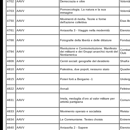
4702
AAVV
Democrazia e oltre
Volont
Pornoecologia. La natura e la sua
4703
AAVV
Volont
immagine
Movimenti di rivolta. Teorie e forme
4750
AAVV
Etas lib
dell'azione collettiva
4761
AAVV
Antasofia 3 - Viaggio nella modernità
Eterot
4766
AAVV
Fotografie della libertà e delle dittature
Fondaz
Rivoluzione e Controrivoluzione. Manifesto
Comitato
4794
AAVV
dei militanti e dei Gruppi anarchici riuniti del
Club
Nordamerica
4806
AAVV
Centri sociali: geografie del desiderio
ShaK
4810
AAVV
Palestina, due popoli, nessuno stato
Quadern
4815
AAVV
Poteri forti a Bergamo -1
Underg
4822
AAVV
Annali
Feltrine
Imola, medaglia d'oro al valor militare per
4831
AAVV
Comune
attività partigiana
4833
AAVV
Movimento operaio e socialista
Rivista
4834
AAVV
Le Communisme. Textes choisis
Entre
4840
AAVV
Antasofia 2 - Sapere
Eterot