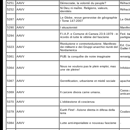
5251
AAVV
Démocratie, la volonté du peuple?
Réfrac
Ni Dieu ni maître. Religions, valeurs,
5252
AAVV
Réfrac
identités
Le Globe, revue genevoise de géographie
5287
AAVV
Le Gl
/ Tome 147-2007
5290
AAVV
I situazionisti
Manife
F.I.A.P. e Comune di Carrara 23.9.1979 - in
Fed. it
5294
AAVV
ricordo di tutte le vittime del fascismo
partig
Rivoluzione e controrivoluzione. Manifesto
Ed. Com
5323
AAVV
dei militanti e dei Gruppi anarchici riuniti del
Galilei
Nordamerica
5361
AAVV
PUB: la conquête de notre imaginaire
rensei
Nous ne voulons pas le plein emploi, mas
5364
AAVV
Infoki
une vie pleine!
5367
AAVV
Gentrification, urbanisme et mixité sociale
apache-
Cassa a
5369
AAVV
Il carcere divora carne umana.
anticar
5370
AAVV
L'obbiezione di coscienza
Earth First! - Azione diretta in difesa della
5379
AAVV
Coalizo
terra
5384
AAVV
Lutte anti-imperialiste e nouveau fascisme
-