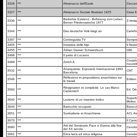
3326
***
Almanacco dell'Esule
Cecco
3327
***
Almanacco Sociale Illustrato 1925
Casa E
Bedrohte Existenz - Befreiung zum Leben.
3336
***
Z-Verl
Berner Friedenswoche 1977
3344
***
Das deutsche Volk klagt an
Carref
3397
***
Controguida TV
Sempre
3405
***
Iniziativa delle Alpi
Il Nos
3455
***
Adrian Gasser Schwarzbuch
GBI
3488
***
Il patto di Locarno
Coopéra
3489
***
Zürich A
nouvel
Anarquisme: Exposiciò Internacional 1993
3532
***
CNT
Barcelona
Réflexions et propositions anarchistes sur
3546
***
Edition
le travail
Résignation et complicité. Le cas Marco
3560
***
Ed. Dé
Camenisch
Superba
3640
***
Lezione di un maestro bolico
Molino
3644
***
Barocchio occupato
Barocc
3651
***
Surréalisme et Anarchisme
ACL Ate
3670
***
Il Cant
Atti del Seminario Pace e Guerra alla fine
3680
***
Cenobi
del XX secolo
3681
***
Etica laica ed etica religiosa
Cenobi