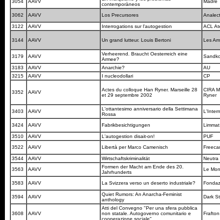
3054
AAVV
Madre 
contemporàneos
3062
AAVV
Los Precursores
Analec
3122
AAVV
Interrogations sur l'autogestion
ACL Ate
3144
AAVV
Un grand lutteur. Louis Bertoni
Les Am
Verheerend. Braucht Oesterreich eine
3179
AAVV
Sandk
Armee?
3183
AAVV
Anarchie?
AU
3215
AAVV
I nucleodollari
CP
Actes du colloque Han Ryner. Marseille 28
CIRA Ma
3352
AAVV
et 29 septembre 2002
Ryner
L'ottantesimo anniversario della Settimana
3403
AAVV
L'Inter
Rossa
3424
AAVV
Fabrikbesichtigungen
Limmat
3510
AAVV
L'autogestion disait-on!
PUF
3522
AAVV
Libertà per Marco Camenisch
Freeca
3544
AAVV
Wirtschaftskriminalität
Neutra
Formen der Macht am Ende des 20.
3563
AAVV
Le Mon
Jahrhunderts
3583
AAVV
La Svizzera verso un deserto industriale?
Fondaz
Quiet Rumors: An Anarcha-Feminist
3594
AAVV
Dark S
anthology
Atti del Convegno "Per una sfera pubblica
3608
AAVV
non statale. Autogoverno comunitario e
Frafto
cooperazione sociale"