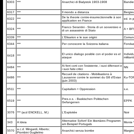
6303
***
Anarchici di Bialystok 1903-1908
Bandie
6317
***
Il mondo a distanza
Bergte
De la theorie contre-insurrectionnelle à son
6322
***
ed. in 
application en France
Franco Serantini - Storia di un sovversivo e
6324
***
A + B
di un assassinio di Stato
6339
***
L'Elisarion e le sue origini
Comune
6344
***
Per conoscere la Svizzera italiana
Fondazi
El unico dialogo posible con el poder es el
Individ
6418
***
ataque
militant
Ai ferri corti con l'esistente, i suoi difensori e
6484
***
NN
i suoi falsi critici
Recueil de citations - Mobilisations à
6486
***
Lausanne contre le sommet du G8 d'Evian
Ku-TO
(juin 2003)
6511
***
Capitalism = Oppression
s.e.
Pres.o.s. - Baskischen Politischen
6519
***
EPPK
Gefangenen
3076
*** (acd ENCKELL, M.)
L'Exploitée
Noir
Alternative Sofort! Ein libertäres Programm
343
A Ideia
Monte 
am Beispiel Portugals
a.c.d. Mingardi, Alberto;
5570
Anarchici senza bombe
Margini
Piombini Guglielmo