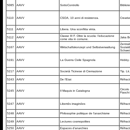
5085
AAVV
SottoControllo
Bibliot
5110
AAVV
CSOA, 10 anni di resistenza.
Creativ
5111
AAVV
Libera. Una sconfitta vinta.
Classe III F. Oltre la scuola: l'educazione
5112
AAVV
Jaka 
come vita in comune.
Zentral
5167
AAVV
Wirtschaftskonzept und Selbstverwaltung
Soziald
Schwe
5191
AAVV
La Guerra Civile Spagnola
Hobby &
5217
AAVV
Società Ticinese di Cremazione
Tip. Lit
5243
AAVV
De l'Etat
Réfrac
Circolo
5245
AAVV
Il Maquis in Catalogna
Fiasch
5247
AAVV
Libertés imaginées
Réfrac
5248
AAVV
Philosophie politique de l'anarchisme
Réfrac
5249
AAVV
Lectures cosmopolites
Réfrac
5250
AAVV
Espaces d'anarchies
Réfrac