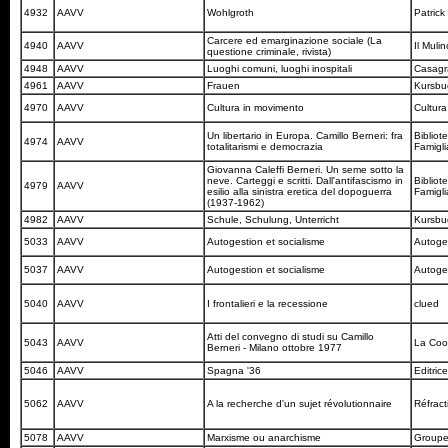
4932
AAVV
Wohlgroth
Patrick
Carcere ed emarginazione sociale (La
4940
AAVV
Il Muli
questione criminale, rivista)
4948
AAVV
Luoghi comuni, luoghi inospitali
Casag
4961
AAVV
Frauen
Kursbu
4970
AAVV
Cultura in movimento
Cultura
Un libertario in Europa. Camillo Berneri: fra
Bibliot
4974
AAVV
totalitarismi e democrazia
Famigli
Giovanna Caleffi Berneri. Un seme sotto la
neve. Carteggi e scritti. Dall'antifascismo in
Bibliot
4979
AAVV
esilio alla sinistra eretica del dopoguerra
Famigli
(1937-1962)
4982
AAVV
Schule, Schulung, Unterricht
Kursbu
5033
AAVV
Autogestion et socialisme
Autoges
5037
AAVV
Autogestion et socialisme
Autoges
5040
AAVV
I frontalieri e la recessione
clued
Atti del convegno di studi su Camillo
5043
AAVV
La Coop
Berneri - Milano ottobre 1977
5046
AAVV
Spagna '36
Editric
5062
AAVV
A la recherche d'un sujet révolutionnaire
Réfrac
5078
AAVV
Marxisme ou anarchisme
Groupe 