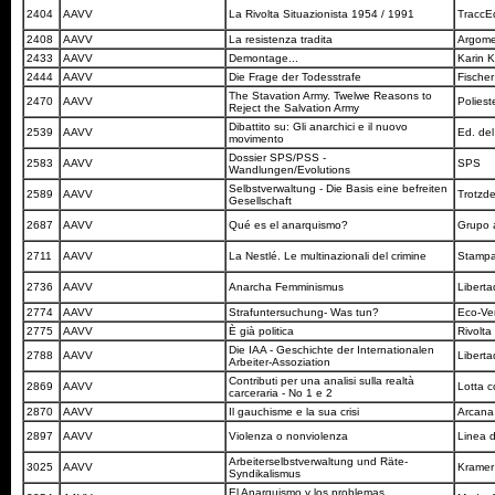
2404
AAVV
La Rivolta Situazionista 1954 / 1991
TraccE
2408
AAVV
La resistenza tradita
Argomen
2433
AAVV
Demontage...
Karin 
2444
AAVV
Die Frage der Todesstrafe
Fische
The Stavation Army. Twelwe Reasons to
2470
AAVV
Polies
Reject the Salvation Army
Dibattito su: Gli anarchici e il nuovo
2539
AAVV
Ed. de
movimento
Dossier SPS/PSS -
2583
AAVV
SPS
Wandlungen/Evolutions
Selbstverwaltung - Die Basis eine befreiten
2589
AAVV
Trotz
Gesellschaft
2687
AAVV
Qué es el anarquismo?
Grupo a
2711
AAVV
La Nestlé. Le multinazionali del crimine
Stampa
2736
AAVV
Anarcha Femminismus
Libert
2774
AAVV
Strafuntersuchung- Was tun?
Eco-Ve
2775
AAVV
È già politica
Rivolta
Die IAA - Geschichte der Internationalen
2788
AAVV
Libert
Arbeiter-Assoziation
Contributi per una analisi sulla realtà
2869
AAVV
Lotta 
carceraria - No 1 e 2
2870
AAVV
Il gauchisme e la sua crisi
Arcana
2897
AAVV
Violenza o nonviolenza
Linea 
Arbeiterselbstverwaltung und Räte-
3025
AAVV
Krame
Syndikalismus
El Anarquismo y los problemas