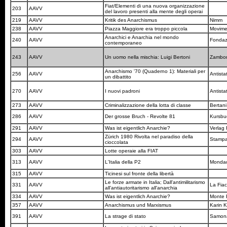
Fiat/Elementi di una nuova organizzazione
203
AAVV
del lavoro presenti alla mente degli operai
219
AAVV
Kritik des Anarchismus
Nimm
238
AAVV
Piazza Maggiore era troppo piccola
Movime
Anarchici e Anarchia nel mondo
240
AAVV
Fondaz
contemporaneo
243
AAVV
Un uomo nella mischia: Luigi Bertoni
Zambo
Anarchismo '70 (Quaderno 1): Materiali per
256
AAVV
Antista
un dibattito
270
AAVV
I nuovi padroni
Antist
273
AAVV
Criminalizzazione della lotta di classe
Bertan
286
AAVV
Der grosse Bruch - Revolte 81
Kursb
291
AAVV
Was ist eigentlich Anarchie?
Verlag 
Zürich 1980 Rivolta nel paradiso della
294
AAVV
Stampa
cioccolata
303
AAVV
Lotte operaie alla FIAT
313
AAVV
L'Italia della P2
Monda
315
AAVV
Ticinesi sul fronte della libertà
Le forze armate in Italia; Dall'antimilitarismo
331
AAVV
La Fia
all'antiautoritarismo all'anarchia
334
AAVV
Was ist eigentlich Anarchie?
Monte 
357
AAVV
Anarchismus und Marxismus
Karin 
391
AAVV
La strage di stato
Samonà