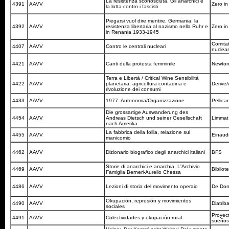
La resistenza sconosciuta, Gil anarchici e
4391
AAVV
Zero i
la lotta contro i fascisti
Piegarsi vuol dire mentire, Germania: la
4392
AAVV
resistenza libertaria al nazismo nella Ruhr e
Zero i
in Renania 1933-1945
Comitat
4407
AAVV
Contro le centrali nucleari
nuclear
4421
AAVV
Canti della protesta femminile
Newto
Terra e Libertà / Critical Wine Sensibilità
4422
AAVV
planetaria, agricoltura contadina e
Derive
rivoluzione dei consumi
4433
AAVV
1977: Autonomia/Organizzazione
Pellica
Die grossartige Auswanderung des
4454
AAVV
Andreas Dietsch und seiner Gesellschaft
Limmat
nach Amerika
La fabbrica della follia, relazione sul
4455
AAVV
Einaud
manicomio
4462
AAVV
Dizionario biografico degli anarchici italiani
BFS
Storie di anarchici e anarchia. L'Archivio
4469
AAVV
Bibliot
Famiglia Berneri-Aurelio Chessa
4486
AAVV
Lezioni di storia del movimento operaio
De Do
Okupación, represión y movimientos
4490
AAVV
Diatrib
sociales
Proyect
4491
AAVV
Colectividades y okupación rural.
sueño