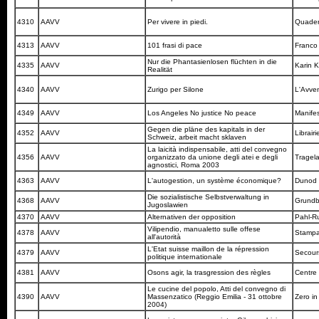
4310
AAVV
Per vivere in piedi.
Quadern
4313
AAVV
101 frasi di pace
Franco
Nur die Phantasienlosen flüchten in die
4335
AAVV
Karin 
Realität
4340
AAVV
Zurigo per Silone
L'Avven
4349
AAVV
Los Angeles No justice No peace
Manifes
Gegen die pläne des kapitals in der
4352
AAVV
Librair
Schweiz, arbeit macht sklaven
La laicità indispensabile, atti del convegno
4356
AAVV
organizzato da unione degli atei e degli
Tragel
agnostici, Roma 2003
4363
AAVV
L'autogestion, un système économique?
Dunod
Die sozialistische Selbstverwaltung in
4368
AAVV
Grundb
Jugoslawien
4370
AAVV
Alternativen der opposition
Pahl-R
Vilipendio, manualetto sulle offese
4378
AAVV
Stampa
all'autorità
L'Etat suisse maillon de la répression
4379
AAVV
Secou
politique internationale
4381
AAVV
Osons agir, la trasgression des règles
Centre 
Le cucine del popolo, Atti del convegno di
4390
AAVV
Massenzatico (Reggio Emilia - 31 ottobre
Zero i
2004)