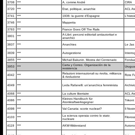
3708
***
A, comme André
CIRA
3720
***
Etat, politique, anarchie
ACL Ate
3741
***
1936: la guerre d'Espagne
L'histo
3746
***
Mappetta
3763
***
France Goes Off The Rails
A-Libri: percorsi editoriali antiautoritari e
3801
***
anarchici
3837
***
Anarchies
Le Jas
3839
***
Autogestione
Interro
3855
***
Michail Bakunin. Mostra del Centenario
Fondazi
Carta y Correo. Organización de la
3953
***
Urugua
resistencia
Relazioni internazionali su rivolta, militanza
4042
***
Rote F
& rivoluzione
4049
***
Leda Rafanelli: un'anarchica femminista
Archivi
4068
***
La culture libertaire
ACL Ate
Kleines Handbuch für
4086
***
Trikont
Atomkraftwerksgegner
4098
***
Val Canaria: scorie nucleari?
Il Nos
La scienza operaia contro lo stato
4103
***
Filoro
nucleare
4119
***
AKW-Widerstand
Autono