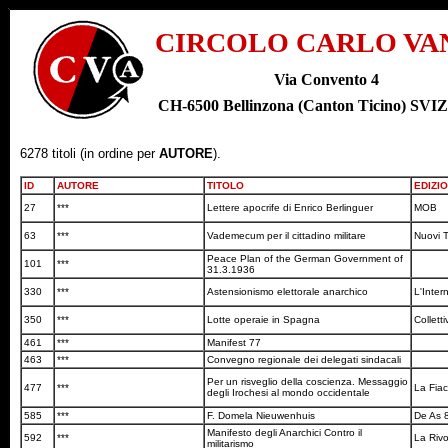
CIRCOLO CARLO VA
Via Convento 4
CH-6500 Bellinzona (Canton Ticino) SV
6278 titoli (in ordine per
AUTORE
).
ID
AUTORE
TITOLO
EDIZI
27
***
Lettere apocrife di Enrico Berlinguer
MOB
63
***
Vademecum per il cittadino militare
Nuovi 
Peace Plan of the German Government of
101
***
31.3.1936
330
***
Astensionismo elettorale anarchico
L'Inter
350
***
Lotte operaie in Spagna
Colletti
461
***
Manifest 77
463
***
Convegno regionale dei delegati sindacali
Per un risveglio della coscienza. Messaggio
477
***
La Fia
degli Irochesi al mondo occidentale
585
***
F. Domela Nieuwenhuis
De As 
Manifesto degli Anarchici Contro il
592
***
La Riv
militarismo