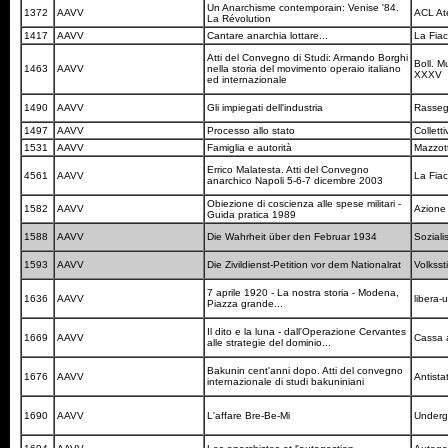
Un Anarchisme contemporain: Venise '84.
1372
AAVV
ACL Ate
La Révolution
1417
AAVV
Cantare anarchia lottare...
La Fia
Atti del Convegno di Studi: Armando Borghi
Boll. M
1463
AAVV
nella storia del movimento operaio italiano
XXXV
ed internazionale
1490
AAVV
Gli impiegati dell'industria
Rasseg
1497
AAVV
Processo allo stato
Colletti
1531
AAVV
Famiglia e autorità
Mazzot
Errico Malatesta. Atti del Convegno
4561
AAVV
La Fia
anarchico Napoli 5-6-7 dicembre 2003
Obiezione di coscienza alle spese militari -
1582
AAVV
Azione
Guida pratica 1989
1588
AAVV
Die Wahrheit über den Februar 1934
Soziali
1593
AAVV
Die Zivildienst-Petition vor dem Nationalrat
Volkss
7 aprile 1920 - La nostra storia - Modena,
1636
AAVV
libera-
Piazza grande...
Il dito e la luna - dall'Operazione Cervantes
1669
AAVV
Cassa a
alle strategie del dominio...
Bakunin cent'anni dopo. Atti del convegno
1676
AAVV
Antist
internazionale di studi bakuniniani
1690
AAVV
L'affare Bre-Be-Mi
Under