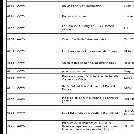
4841
AAVV
No violencia y antimilitarismo
Tierra
4846
AAVV
Contra este amor
edicio
La Comune di Parigi del 1871. Mostra
4847
AAVV
s.e
storica
4859
AAVV
Quand "la Boillat" était en grêve
Ed. l'
4864
AAVV
Le Chansonnier International du Révolté
CIRA
4866
AAVV
Chi fa la guerra non va lasciato in pace
Rete an
4886
AAVV
A come anarchia
Grupp
Dietro le sbarre. Repliche Anarchiche alle
4888
AAVV
Zero i
Carceri e al Crimine
SchNEWS at Ten. A decade of Party &
4890
AAVV
SchN
Protest
Ma si sa, gli anarchici volano e hanno tre
4909
AAVV
USI-AI
gambe
Bibl. P
4912
AAVV
Leda Rafanelli, tra letteratura e anarchia
Berner
Produire de la richesse AUTREMENT.
4922
AAVV
Usines récupérées, coopératives, micro-
CETIM
finance... les révolutions silencieuses