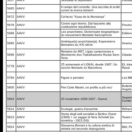
5657
AAVV
Sexualité et répression
Partis
Il campo del controllo. Una raccolta di scritti
5665
AAVV
contro la ricerca biotech
5672
AAVV
Col-lectu "Kasa de la Muntanya"
Contro ogni ritorno. Dal fascismo alla
5678
AAVV
Provinc
costituzione repubblicana
Les anarchistes. Dictionnaire biographique
5688
AAVV
Edition
du mouvement libertaire francophone
Amérique(s) anarchistes(s). Expressions
5690
AAVV
America
libertaires du XXI siècle
Retratos do MST, Ligas camponesas e
5696
AAVV
Movimento dos Trabalhadores Rurais Sem-
Cidade
Terra
25 aniversario el LOKAL desde 1987. Un
EL loka
5779
AAVV
rancòn libertario en Barcelona
Raval
5794
AAVV
Figure e pensieri
Les Mil
Bollett
5800
AAVV
Pier Carlo Masini, un profilo a più voci
Angelo
Segret
5804
AAVV
20 noviembre 1936-1937 - Durruti
Comitö
5814
AAVV
Ecologie, grains d'anarchie
Réfrac
Storia degli asili socialisti a Berlino Ovest
5823
AAVV
(1969) + un saggio di Vera Schmidt (riv.
Teatro
sovietica - 1921-24))
Giovanna Berneri e la cultura eretica di
5824
AAVV
Bibl. P
sinistra nel secondo dopoguerra