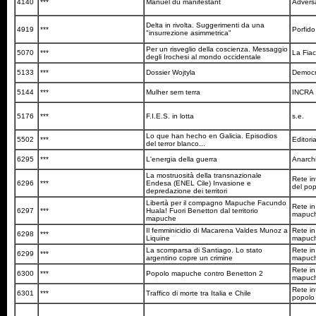
4140
***
Manuel du manifestant
Advers
Delta in rivolta. Suggerimenti da una
4919
***
Porfid
"insurrezione asimmetrica"
Per un risveglio della coscienza. Messaggio
5070
***
La Fia
degli Irochesi al mondo occidentale
5133
***
Dossier Wojtyla
Democr
5144
***
Mulher sem terra
INCRA
5176
***
F.I.E.S. in lotta
s.e.
Lo que han hecho en Galicia. Episodios
5502
***
Editor
del terror blanco...
6295
***
L'energia della guerra
Anarch
La mostruosità della transnazionale
Rete in
6296
***
Endesa (ENEL Cile) Invasione e
del po
depredazione dei territori
Libertà per il compagno Mapuche Facundo
Rete in
6297
***
Huala! Fuori Benetton dal territorio
mapuc
mapuche
Il femminicidio di Macarena Valdes Munoz a
Rete in
6298
***
Liquine
mapuc
La scomparsa di Santiago. Lo stato
Rete in
6299
***
argentino copre un crimine
mapuc
Rete in
6300
***
Popolo mapuche contro Benetton 2
mapuc
Rete in
6301
***
Traffico di morte tra Italia e Chile
popol