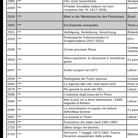
2390
***
Che cos'è l'anarchismo
Sempre
Il Partito Socialista Italiano nei suoi
2409
***
Avanti
congressi (Vol. III: 1917-1926)
2434
***
Bibel in der Westentasche des Proletariats
Basel
2463
***
Enciclopedia anarquista
Tierra 
2501
***
Verfolgung, Vertreibung, Vernichtung
Röder
Proletarische Kulturrevolution in
2520
***
DTV
Sowjetrussland (1917-1922)
Comitat
2568
***
Contro processo Rossi
ottobr
Disoccupazione: la situazione è veramente
2643
***
Il Lavo
grave
2647
***
Sedici scioperi nel 1977
Libera
2656
***
Radiografia del Ticino operoso
Corrier
2664
***
La risposta alla crisi: Uniti siamo forti!
Ferro 
2678
***
Più grande la sede del SEL
Libera
2688
***
L'industria degli insaccati in Ticino
Non si può né si deve dimenticare <1966:
2694
***
Libera
tragedia di Robiei>
La manodopera occupata nel settore
2695
***
Il Lav
dell'edilizia ticinese
2697
***
La povertà in Ticino
Libera
2699
***
Evoluzione dei salari medi 1981-1982
2720
***
Ultimo tango nel deserto
Vent'anni. 7 maggio 1972-1992. Franco
2734
***
Bibliot
Serantini assassinato dalla polizia