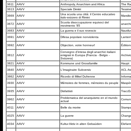
3611
AAVV
Anthropoly, Anarchism and Africa
The R
3613
AAVV
Speciale Dimitri
Tessin
Una scuola una città: il Centro educativo
3669
AAVV
Marsili
italo-svizzero di Rimini
Scuola disoccupazione equivoci del
3672
AAVV
anarch
movimento '85
3683
AAVV
La guerra e il suo rovescio
Nautil
3691
AAVV
Difesa popolare nonviolenta
Lanter
3692
AAVV
Objection, votre honneur!
Éditio
Convegno d'intesa degli anarchici italiani
3812
AAVV
emigrati in Europa (Francia - Belgio -
Archivi
Svizzera)
3821
AAVV
Kommune und Grossfamilie
Haupt
3840
AAVV
L'Imaginaire Subversiv
ACL Ate
3862
AAVV
Ricordo di Mikel Dufrenne
Informa
3930
AAVV
Mémoires de femmes, mémoires du peuple
Maspé
3935
AAVV
Disfattisti
TraccE
Problematica del anarquismo en el mundo
3962
AAVV
Comuni
actual
4011
AAVV
Belle da morire
Stampa
4025
AAVV
La guerre
Change
4034
AAVV
Kultur Aktiv in alten Gebaüden
Elefan