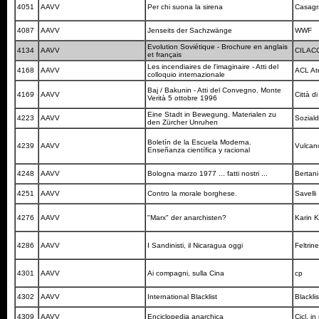
4051
AAVV
Per chi suona la sirena
Casag
4087
AAVV
Jenseits der Sachzwänge
WWF
Evolution Soviétique - Brochure en anglais
4134
AAVV
CILAC
et français
Les incendiaires de l'imaginaire - Atti del
4168
AAVV
ACL Ate
colloquio internazionale
Baj / Bakunin - Atti del Convegno. Monte
4169
AAVV
Città d
Verità 5 ottobre 1996
Eine Stadt in Bewegung. Materialen zu
4223
AAVV
Sozial
den Zürcher Unruhen
Boletín de la Escuela Moderna.
4239
AAVV
Vulca
Enseñanza científica y racional
4248
AAVV
Bologna marzo 1977 ... fatti nostri ...
Bertan
4251
AAVV
Contro la morale borghese.
Savelli
4276
AAVV
"Marx" der anarchisten?
Karin 
4286
AAVV
I Sandinisti, il Nicaragua oggi
Feltrine
4301
AAVV
Ai compagni, sulla Cina
cp
4302
AAVV
International Blacklist
Blackli
4309
AAVV
Enciclopedia anarchica
Cicl. i