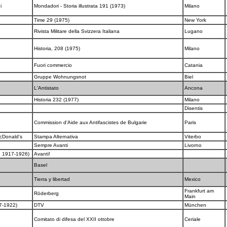
gi
Mondadori - Storia illustrata 191 (1973)
Milano
Time 29 (1975)
New York
Rivista Militare della Svizzera Italiana
Lugano
Historia, 208 (1975)
Milano
Fuori commercio
Catania
Gruppe Wohnungsnot
Biel
L'Antistato
Ancona
Historia 232 (1977)
Milano
Disentis
Commission d'Aide aux Antifascistes de Bulgarie
Paris
McDonald's
Stampa Alternativa
Viterbo
Sempre Avanti
Livorno
III: 1917-1926)
Avanti!
Basel
Tierra y libertad
Mexico
Frankfurt am
Röderberg
Main
17-1922)
DTV
München
Comitato di difesa del XXII ottobre
Ceriale