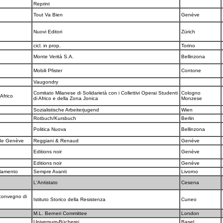
a
Reprint
Tout Va Bien
Genève
Nuovi Editori
Zürich
cicl. in prop.
Torino
Monte Verità S.A.
Bellinzona
Mobili Pfister
Contone
Vaugondry
Comitato Milanese di Solidarietà con i Collettivi Operai Studenti
Cologno
 Africo
di Africo e della Zona Jonica
Monzese
Sozialistische Arbeiterjugend
Wien
Rotbuch/Kursbuch
Berlin
Politica Nuova
Bellinzona
e de Genève
Reggiani & Renaud
Genève
Editions noir
Genève
Editions noir
Genève
rlamento
Sempre Avanti
Livorno
L'Antistato
Cesena
 convegno di
Istituto Storico della Resistenza
Cuneo
M.L. Berneri Committee
London
Universum-Bücherei
Basel