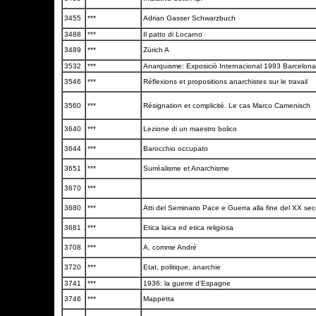
3455
***
Adrian Gasser Schwarzbuch
3488
***
Il patto di Locarno
3489
***
Zürich A
3532
***
Anarquisme: Exposiciò Internacional 1993 Barcelon
3546
***
Réflexions et propositions anarchistes sur le travail
3560
***
Résignation et complicité. Le cas Marco Camenisch
3640
***
Lezione di un maestro bolico
3644
***
Barocchio occupato
3651
***
Surréalisme et Anarchisme
3670
***
3680
***
Atti del Seminario Pace e Guerra alla fine del XX se
3681
***
Etica laica ed etica religiosa
3708
***
A, comme André
3720
***
Etat, politique, anarchie
3741
***
1936: la guerre d'Espagne
3746
***
Mappetta