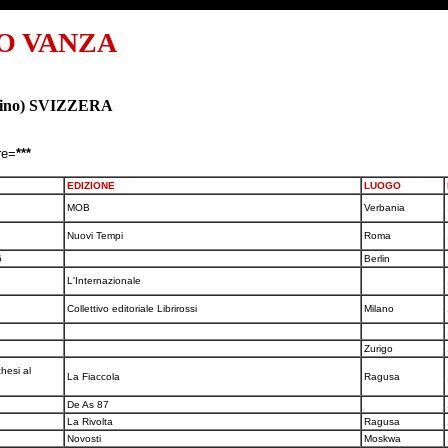
O VANZA
icino) SVIZZERA
re=
***
EDIZIONE
LUOGO
MOB
Verbania
Nuovi Tempi
Roma
6
Berlin
L'Internazionale
Collettivo editoriale Librirossi
Milano
Zurigo
hesi al
La Fiaccola
Ragusa
De As 87
La Rivolta
Ragusa
Novosti
Moskwa