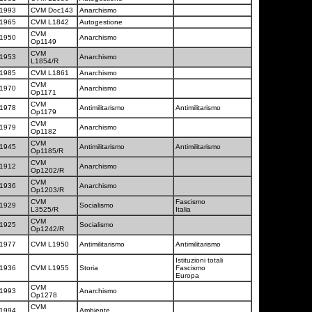
1993
CVM Doc143
Anarchismo
1965
CVM L1842
Autogestione
CVM
1950
Anarchismo
Op1149
CVM
1953
Anarchismo
L1854/R
1985
CVM L1861
Anarchismo
CVM
1970
Anarchismo
Op1171
CVM
1978
Antimilitarismo
Antimilitarismo
Op1179
CVM
1979
Anarchismo
Op1182
CVM
1945
Antimilitarismo
Antimilitarismo
Op1185/R
CVM
1912
Anarchismo
Op1202/R
CVM
1936
Anarchismo
Op1203/R
CVM
Fascismo
1929
Socialismo
L3525/R
Italia
CVM
1925
Socialismo
Op1242/R
1977
CVM L1950
Antimilitarismo
Antimilitarismo
Istituzioni totali
1936
CVM L1955
Storia
Fascismo
Europa
CVM
1993
Anarchismo
Op1278
CVM
1994
Ambiente