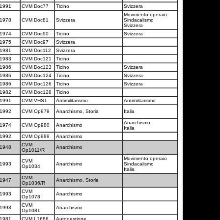
1991
CVM Doc77
Ticino
Svizzera
Movimento operaio
1978
CVM Doc81
Svizzera
Sindacalismo
Svizzera
1974
CVM Doc90
Ticino
Svizzera
1975
CVM Doc97
Svizzera
1981
CVM Doc112
Svizzera
1983
CVM Doc121
Ticino
1986
CVM Doc123
Ticino
Svizzera
1986
CVM Doc124
Ticino
Svizzera
1986
CVM Doc126
Ticino
Svizzera
1982
CVM Doc128
Ticino
1991
CVM VHS1
Antimilitarismo
Antimilitarismo
1992
CVM Op979
Anarchismo, Storia
Italia
Anarchismo
1974
CVM Op980
Anarchismo
Italia
1992
CVM Op989
Anarchismo
CVM
1948
Anarchismo
Op1011/R
Movimento operaio
CVM
1993
Anarchismo
Sindacalismo
Op1034
Italia
CVM
1947
Anarchismo, Storia
Op1036/R
CVM
1993
Anarchismo
Op1078
CVM
1993
Anarchismo
Op1081
1981
CVM L1686
Autogestione