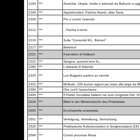
2193
***
Anarchia. Utopia, rivolte e attentati da Bakunin a og
2194
***
Apprehended. Patricia Hearst, alias Tania
2209
***
Pro e contro l'esercito
2212
***
...Fischia il vento
2216
***
Sulla "Comunità M.L. Berneri"
2217
***
Bielerhof
2221
***
Il pensiero di Galleani
2222
***
Spagna, quarant'anni fa...
2280
***
L'abbazia di Disentis
2325
***
Les Bulgares parlent au monde
2331
***
McNudo. 100 buone ragioni per stare alla larga da 
2390
***
Che cos'è l'anarchismo
2409
***
Il Partito Socialista Italiano nei suoi congressi (Vol. 
2434
***
Bibel in der Westentasche des Proletariats
2463
***
Enciclopedia anarquista
2501
***
Verfolgung, Vertreibung, Vernichtung
2520
***
Proletarische Kulturrevolution in Sowjetrussland (19
2568
***
Contro processo Rossi