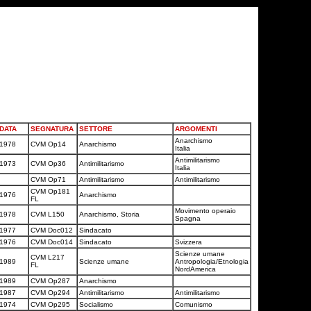
DATA
SEGNATURA
SETTORE
ARGOMENTI
Anarchismo
1978
CVM Op14
Anarchismo
Italia
Antimilitarismo
1973
CVM Op36
Antimilitarismo
Italia
CVM Op71
Antimilitarismo
Antimilitarismo
CVM Op181
1976
Anarchismo
FL
Movimento operaio
1978
CVM L150
Anarchismo, Storia
Spagna
1977
CVM Doc012
Sindacato
1976
CVM Doc014
Sindacato
Svizzera
Scienze umane
CVM L217
1989
Scienze umane
Antropologia/Etnologia
FL
NordAmerica
1989
CVM Op287
Anarchismo
1987
CVM Op294
Antimilitarismo
Antimilitarismo
1974
CVM Op295
Socialismo
Comunismo