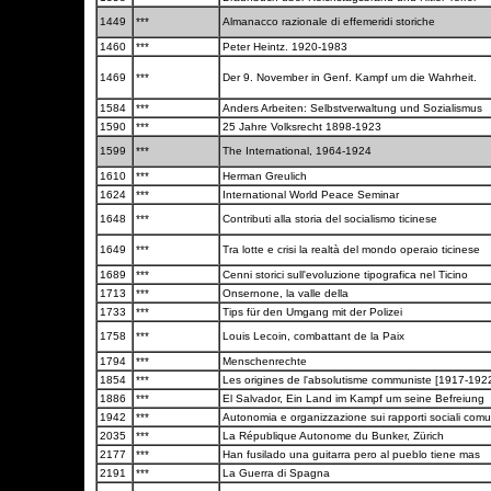
1449
***
Almanacco razionale di effemeridi storiche
1460
***
Peter Heintz. 1920-1983
1469
***
Der 9. November in Genf. Kampf um die Wahrheit.
1584
***
Anders Arbeiten: Selbstverwaltung und Sozialismus
1590
***
25 Jahre Volksrecht 1898-1923
1599
***
The International, 1964-1924
1610
***
Herman Greulich
1624
***
International World Peace Seminar
1648
***
Contributi alla storia del socialismo ticinese
1649
***
Tra lotte e crisi la realtà del mondo operaio ticinese
1689
***
Cenni storici sull'evoluzione tipografica nel Ticino
1713
***
Onsernone, la valle della
1733
***
Tips für den Umgang mit der Polizei
1758
***
Louis Lecoin, combattant de la Paix
1794
***
Menschenrechte
1854
***
Les origines de l'absolutisme communiste [1917-192
1886
***
El Salvador, Ein Land im Kampf um seine Befreiung
1942
***
Autonomia e organizzazione sui rapporti sociali comu
2035
***
La République Autonome du Bunker, Zürich
2177
***
Han fusilado una guitarra pero al pueblo tiene mas
2191
***
La Guerra di Spagna