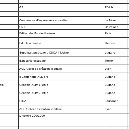
GBI
Zürich
Coopérative d'impressions nouvelles
Le Mont
a
CNT
Barcelona
Edition du Monde libertaire
Paris
Ed. Déséquilibré
Genève
Superbart produzioni, CSOA Il Molino
Lugano
Barocchio occupato
Torino
ACL Atelier de création libertaire
Lyon
Il Cantonetto XLI, 5-6
Lugano
colo
Cenobio XLIV 1/1995
Lugano
Cenobio XLIV 3/1995
Lugano
CIRA
Lausanne
ACL Atelier de création libertaire
Lyon
L'histoire 200/1996