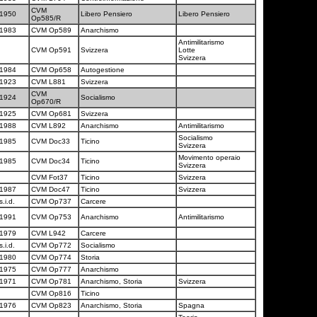
CVM
1950
Libero Pensiero
Libero Pensiero
Op585/R
1983
CVM Op589
Anarchismo
Antimilitarismo
CVM Op591
Svizzera
Lotte
Svizzera
1984
CVM Op658
Autogestione
1923
CVM L881
Svizzera
CVM
1924
Socialismo
Op670/R
1925
CVM Op681
Svizzera
1988
CVM L892
Anarchismo
Antimilitarismo
Socialismo
1985
CVM Doc33
Ticino
Svizzera
Movimento operaio
1985
CVM Doc34
Ticino
Svizzera
CVM Fot37
Ticino
Svizzera
1987
CVM Doc47
Ticino
Svizzera
s.i.d.
CVM Op737
Carcere
1991
CVM Op753
Anarchismo
Antimilitarismo
1979
CVM L942
Carcere
s.i.d.
CVM Op772
Socialismo
1980
CVM Op774
Storia
1975
CVM Op777
Anarchismo
1971
CVM Op781
Anarchismo, Storia
Svizzera
CVM Op816
Ticino
1976
CVM Op823
Anarchismo, Storia
Spagna