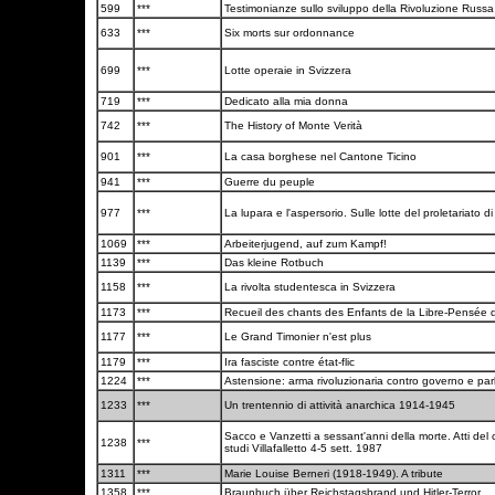
599
***
Testimonianze sullo sviluppo della Rivoluzione Russ
633
***
Six morts sur ordonnance
699
***
Lotte operaie in Svizzera
719
***
Dedicato alla mia donna
742
***
The History of Monte Verità
901
***
La casa borghese nel Cantone Ticino
941
***
Guerre du peuple
977
***
La lupara e l'aspersorio. Sulle lotte del proletariato di
1069
***
Arbeiterjugend, auf zum Kampf!
1139
***
Das kleine Rotbuch
1158
***
La rivolta studentesca in Svizzera
1173
***
Recueil des chants des Enfants de la Libre-Pensé
1177
***
Le Grand Timonier n'est plus
1179
***
Ira fasciste contre état-flic
1224
***
Astensione: arma rivoluzionaria contro governo e pa
1233
***
Un trentennio di attività anarchica 1914-1945
Sacco e Vanzetti a sessant'anni della morte. Atti del
1238
***
studi Villafalletto 4-5 sett. 1987
1311
***
Marie Louise Berneri (1918-1949). A tribute
1358
***
Braunbuch über Reichstagsbrand und Hitler-Terror