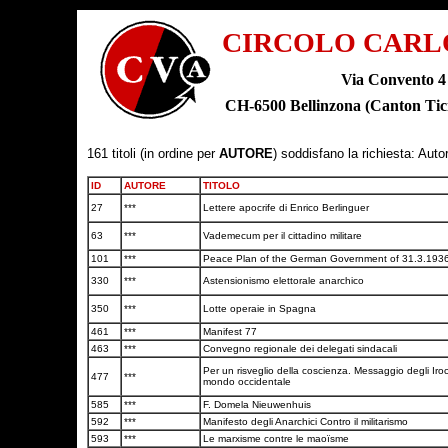
CIRCOLO CARL
Via Convento 4
CH-6500 Bellinzona (Canton T
161 titoli (in ordine per
AUTORE
) soddisfano la richiesta: Auto
ID
AUTORE
TITOLO
27
***
Lettere apocrife di Enrico Berlinguer
63
***
Vademecum per il cittadino militare
101
***
Peace Plan of the German Government of 31.3.193
330
***
Astensionismo elettorale anarchico
350
***
Lotte operaie in Spagna
461
***
Manifest 77
463
***
Convegno regionale dei delegati sindacali
Per un risveglio della coscienza. Messaggio degli Iroc
477
***
mondo occidentale
585
***
F. Domela Nieuwenhuis
592
***
Manifesto degli Anarchici Contro il militarismo
593
***
Le marxisme contre le maoïsme