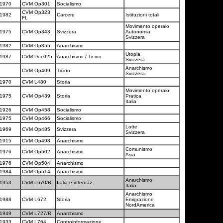
1970
CVM Op301
Socialismo
CVM Op323
1982
Carcere
Istituzioni totali
FL
Movimento operaio
1975
CVM Op343
Svizzera
Autonomia
Svizzera
1982
CVM Op355
Anarchismo
Utopia
1987
CVM Doc025
Anarchismo / Ticino
Svizzera
Anarchismo
CVM Op409
Ticino
Svizzera
1970
CVM L480
Storia
Movimento operaio
1975
CVM Op439
Storia
Pratica
Italia
1926
CVM Op458
Socialismo
1975
CVM Op466
Socialismo
Lotte
1969
CVM Op485
Svizzera
Svizzera
1915
CVM Op498
Anarchismo
Comunismo
1976
CVM Op502
Anarchismo
Asia
1976
CVM Op504
Anarchismo
1984
CVM Op514
Anarchismo
Anarchismo
1953
CVM L670/R
Italia e internaz.
Italia
Anarchismo
1988
CVM L672
Storia
Emigrazione
NordAmerica
1949
CVM L727/R
Anarchismo
1933
CVM L764
Controinformazione