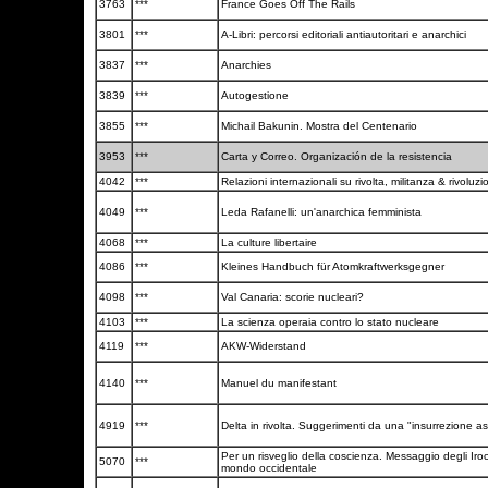
3763
***
France Goes Off The Rails
3801
***
A-Libri: percorsi editoriali antiautoritari e anarchici
3837
***
Anarchies
3839
***
Autogestione
3855
***
Michail Bakunin. Mostra del Centenario
3953
***
Carta y Correo. Organización de la resistencia
4042
***
Relazioni internazionali su rivolta, militanza & rivoluz
4049
***
Leda Rafanelli: un'anarchica femminista
4068
***
La culture libertaire
4086
***
Kleines Handbuch für Atomkraftwerksgegner
4098
***
Val Canaria: scorie nucleari?
4103
***
La scienza operaia contro lo stato nucleare
4119
***
AKW-Widerstand
4140
***
Manuel du manifestant
4919
***
Delta in rivolta. Suggerimenti da una "insurrezione a
Per un risveglio della coscienza. Messaggio degli Iroc
5070
***
mondo occidentale