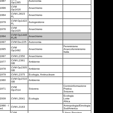
1987
Autonomia
Op1395
CVM
1996
Anarchismo
Op1416
CVM L3615
1984
Anarchismo
FL
CVM Op1422
1979
Autogestione
FL
CVM
1976
Anarchismo
Op1425
CVM Op1448
1994
Anarchismo
FL/R
1997
CVM Doc225
Autonomia
Femminismo
CVM
1995
Anarchismo
Anarcofemminismo
Op1492
Italia
1997
CVM L2350
Anarchismo
CVM L2361
1977
Ambiente
GB
CVM Op1505
1978
Ambiente
GB
1979
CVM L2375
Ecologia, Antinucleare
CVM Op1510
1980
Ambiente
GB
Controinformazione
CVM
1971
Svizzera
Pratica
Op1514
Svizzera
Ecologia
2009
CVM L3041
Ecologia
Lotte
Africa
1986 - I
Antropologia/Etnologia
CVM L3163
ed.
SudAmerica
CVM
Libero Pensiero