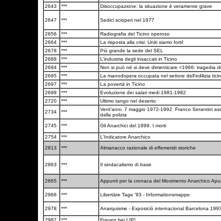
2643
***
Disoccupazione: la situazione è veramente grave
2647
***
Sedici scioperi nel 1977
2656
***
Radiografia del Ticino operoso
2664
***
La risposta alla crisi: Uniti siamo forti!
2678
***
Più grande la sede del SEL
2688
***
L'industria degli insaccati in Ticino
2694
***
Non si può né si deve dimenticare <1966: tragedia d
2695
***
La manodopera occupata nel settore dell'edilizia tic
2697
***
La povertà in Ticino
2699
***
Evoluzione dei salari medi 1981-1982
2720
***
Ultimo tango nel deserto
Vent'anni. 7 maggio 1972-1992. Franco Serantini as
2734
***
dalla polizia
2745
***
Gli Anarchici del 1899. I morti
2754
***
L'Indicatore Anarchico
2813
***
Almanacco razionale di effemeridi storiche
2863
***
Il sindacalismo di base
2865
***
Appunti per la cronaca del Movimento Anarchico Ap
2966
***
Libertäre Tage '93 - Informationsmappe
2978
***
Anarquisme - Exposiciò internacional Barcelona 199
2987
***
Frauen bei LIP!