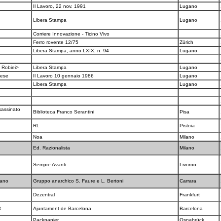
Il Lavoro, 22 nov. 1991
Lugano
Libera Stampa
Lugano
Corriere Innovazione - Ticino Vivo
Ferro rovente 12/75
Zürich
Libera Stampa, anno LXIX, n. 94
Lugano
i Robiei>
Libera Stampa
Lugano
inese
Il Lavoro 10 gennaio 1986
Lugano
Libera Stampa
Lugano
sassinato
Biblioteca Franco Serantini
Pisa
RL
Pistoia
Noa
Milano
Ed. Razionalista
Milano
Sempre Avanti
Livorno
uano
Gruppo anarchico S. Faure e L. Bertoni
Carrara
Dezentral
Frankfurt
3
Ajuntament de Barcelona
Barcelona
Packpapier
Osnabrück