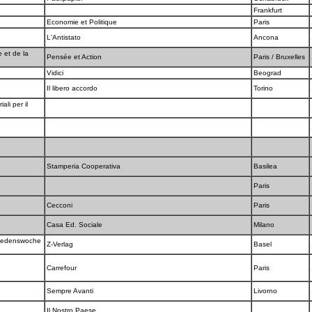
Frankfurt
Economie et Politique
Paris
L'Antistato
Ancona
 et de la
Pensée et Action
Paris / Bruxelles
Vidici
Beograd
Il libero accordo
Torino
ali per il
Stamperia Cooperativa
Basilea
Paris
Cecconi
Paris
Casa Ed. Sociale
Milano
riedenswoche
Z-Verlag
Basel
Carrefour
Paris
Sempre Avanti
Livorno
Il Nostro Paese