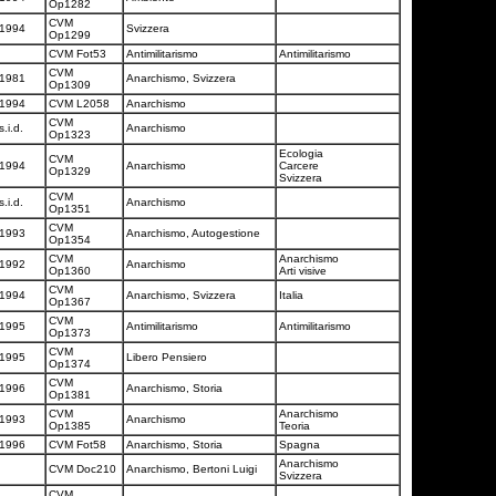
Op1282
CVM
1994
Svizzera
Op1299
CVM Fot53
Antimilitarismo
Antimilitarismo
CVM
1981
Anarchismo, Svizzera
Op1309
1994
CVM L2058
Anarchismo
CVM
s.i.d.
Anarchismo
Op1323
Ecologia
CVM
1994
Anarchismo
Carcere
Op1329
Svizzera
CVM
s.i.d.
Anarchismo
Op1351
CVM
1993
Anarchismo, Autogestione
Op1354
CVM
Anarchismo
1992
Anarchismo
Op1360
Arti visive
CVM
1994
Anarchismo, Svizzera
Italia
Op1367
CVM
1995
Antimilitarismo
Antimilitarismo
Op1373
CVM
1995
Libero Pensiero
Op1374
CVM
1996
Anarchismo, Storia
Op1381
CVM
Anarchismo
1993
Anarchismo
Op1385
Teoria
1996
CVM Fot58
Anarchismo, Storia
Spagna
Anarchismo
CVM Doc210
Anarchismo, Bertoni Luigi
Svizzera
CVM