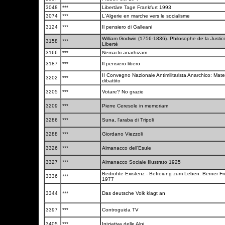
3048
***
Libertäre Tage Frankfurt 1993
3074
***
L'Algerie en marche vers le socialisme
3124
***
Il pensiero di Galleani
William Godwin (1756-1836). Philosophe de la Justice
3158
***
Liberté
3166
***
Nemacki anarhizam
3187
***
Il pensiero libero
II Convegno Nazionale Antimilitarista Anarchico: Materi
3202
***
dibattito
3205
***
Votare? No grazie
3209
***
Pierre Ceresole in memoriam
3286
***
Suna, l'araba di Tripoli
3288
***
Giordano Viezzoli
3326
***
Almanacco dell'Esule
3327
***
Almanacco Sociale Illustrato 1925
Bedrohte Existenz - Befreiung zum Leben. Berner F
3336
***
1977
3344
***
Das deutsche Volk klagt an
3397
***
Controguida TV
3405
***
Iniziativa delle Alpi