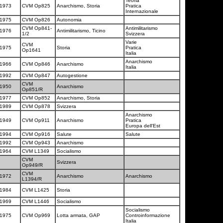
Teoria
1973
CVM Op825
Anarchismo, Storia
Pratica
Internazionale
1975
CVM Op826
Autonomia
CVM Op841-
Antimilitarismo
1976
Antimilitarismo, Ticino
1/2
Svizzera
Varie
CVM
1975
Storia
Pratica
Op1641
Italia
Anarchismo
1966
CVM Op846
Anarchismo
Italia
1992
CVM Op847
Autogestione
CVM
1950
Anarchismo
Op851/R
1977
CVM Op852
Anarchismo, Storia
1989
CVM Op878
Svizzera
Anarchismo
1949
CVM Op911
Anarchismo
Pratica
Europa dell'Est
1994
CVM Op916
Salute
Salute
1992
CVM Op943
Anarchismo
1964
CVM L1349
Socialismo
CVM
Svizzera
Op949/R
CVM
1972
Anarchismo
Anarchismo
L1394/R
1984
CVM L1425
Storia
1969
CVM L1446
Socialismo
Socialismo
1975
CVM Op969
Lotta armata, GAP
Controinformazione
Italia