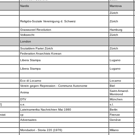
Nardis
Mantova
Zürich
Religiös-Soziale Vereinigung d. Schweiz
Zürich
Graswurzel Revolution
Hamburg
Volksrecht
Zürich
London
Sozialdem Partei Zürich
Zürich
Federation Anarchists Korean
Libera Stampa
Lugano
Libera Stampa
Lugano
Eco di Locarno
Locarno
Verein gegen Repression - Commune Autonome
Biel
Saint-Amand-
Anima
Montrond
DTV
München
2]
s.e.
s.l.
Lateinamerika Nachrichten Mai 1980
Berlin
nisti
cp
Firenze
Adversaires
Genève
Mondadori - Storia 220 (1976)
Milano