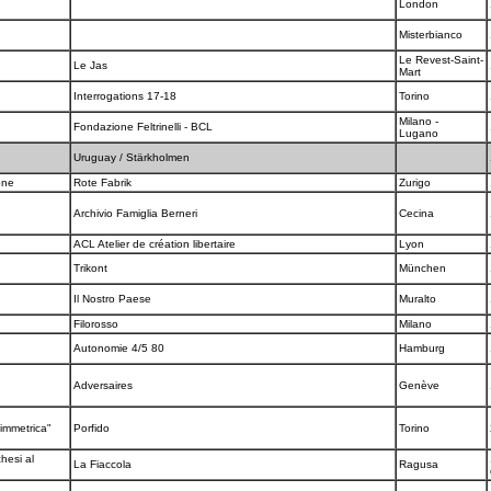
London
Misterbianco
Le Revest-Saint-
Le Jas
Mart
Interrogations 17-18
Torino
Milano -
Fondazione Feltrinelli - BCL
Lugano
Uruguay / Stärkholmen
ione
Rote Fabrik
Zurigo
Archivio Famiglia Berneri
Cecina
ACL Atelier de création libertaire
Lyon
Trikont
München
Il Nostro Paese
Muralto
Filorosso
Milano
Autonomie 4/5 80
Hamburg
Adversaires
Genève
simmetrica"
Porfido
Torino
hesi al
La Fiaccola
Ragusa