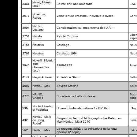
Nessi, Alberto
3444
Le vite che abbiamo fatto
ES
(acd)
Novatore,
3571
Verso il nulla creatore. Individuo e rivolta
Centr
Renzo
Nicolini,
3694
Considerazioni sul programma dell'U.A.I.
Luciano
Liber
3751
Nando
Parole Confuse
espr
3755
Nautilus
Catalogo
Naut
3767
Nautilus
Catalogo 1994
Naut
Novelli, Silverio;
Turi,
3945
1968-1973
Avve
Gianandrea
(acd)
4142
Negri, Antonio
Proletari e Stato
Feltri
4507
Nettlau, Max
Saverio Merlino
Studi
NAINE,
Stam
4774
Socialismo e Lotta di classe
Charles
coop
Nuclei Libertari
336
Unione Sindacale Italiana 1912-1970
L'Im
di Fabbrica
Nettlau, Max;
Biographische und bibliographische Daten von
432
de Jong,
Freie
Max Nettlau, März 1940
Rudolf
La responsabilità e la solidarietà nella lotta
562
Nettlau, Max
L'Az
operaia (2 copie)