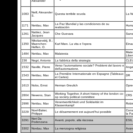
Alexander
Neill, Alexander
1083
Questa terribile scuola
La Nu
S.
La Paz Mundial y las condiciones de su
1171
Nettlau, Max
Hum
realización
Nattiez, Jean
1261
Che Guevara
Sans
Jacques
Nikolaevskij, B.;
1350
Maenchen-
Karl Marx. La vita e l'opera
Eina
Helfen, O.
Mater
1484
Nettlau, Max
Malatesta
Libe
236
Negri, Antonio
La fabbrica della strategia
CLE
Verso l'automatismo sociale? Problemi del lavoro e
1532
Naville, Pierre
Ange
dell'automazione.
La Première Internationale en Espagne (Tableaux
1543
Nettlau, Max
DR
et Cartes)
1613
Nobs, Ernst
Herman Greulich
Opre
Working Together. A short history of the london co-
2804
Newens, Stan
CRS
op society political committee
Verantwortlichkeit und Solidarität im
2996
Nettlau, Max
Robi
Klassenkampf
Noel-Baker,
Conse
3229
Le désarmement est aujourd'hui possible
Philippe
la Pa
Neri Da
3291
Avanti, popolo, alla riscossa
ESI
Podenzana
3302
Nordau, Max
La menzogna religiosa
Avan