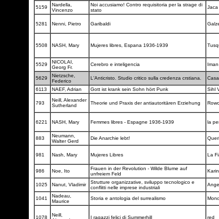
Nardella,
Noi accusiamo! Contro requisitoria per la strage di
5159
Jaca
Vincenzo
stato
5281
Nenni, Pietro
Garibaldi
Galz
5508
NASH, Mary
Mujeres libres, Espana 1936-1939
Tusq
NICOLAI,
5529
Cerebro e inteligencia
Ima
Georg Fr.
Nietzsche,
5629
L'Anticristo. Studio critico sulla credenza crstiana.
Casa 
Federico
6113
NAEF, Adrian
Gott ist krank sein Sohn hört Punk
Sihl 
Neill, Alexander
793
Theorie und Praxis der antiautoritären Erziehung
Rowo
Sutherland
6221
NASH, Mary
Femmes libres - Espagne 1936-1939
la p
Neumann,
883
Die Anarchie lebt!
Quer
Walter Gerd
981
Nash, Mary
Mujeres Libres
La F
Frauen in der Revolution - Wilde Blume auf
986
Noe, Ito
Kari
unfreiem Feld
Strutture organizzative, sviluppo tecnologico e
1025
Nanut, Vladimir
Ange
conflitti nelle imprese industriali
Nadeau,
1041
Storia e antologia del surrealismo
Mond
Maurice
Neill,
1078
I ragazzi felici di Summerhill
red