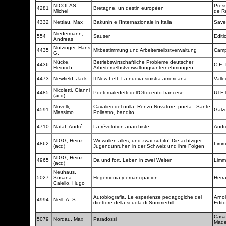
NICOLAS,
Press
4281
Bretagne, un destin européen
Michel
de R
4332
Nettlau, Max
Bakunin e l'Internazionale in Italia
Savel
Niedermann,
554
Sauser
Edit
Andreas
Nutzinger, Hans
4435
Mitbestimmung und Arbeiterselbstverwaltung
Camp
G.
Nücke,
Betriebswirtschaftliche Probleme deutscher
4436
C.E.
Heinrich
Arbeiterselbstverwaltungsunternehmungen
4473
Newfield, Jack
Il New Left. La nuova sinistra americana
Valle
Nicoletti, Gianni
4485
Poeti maledetti dell'Ottocento francese
UTE
(acd)
Novelli,
Cavalieri del nulla. Renzo Novatore, poeta - Sante
4591
Galz
Massimo
Pollastro, bandito
4710
Nataf, André
La révolution anarchiste
Andr
NIGG, Heinz
Wir wollen alles, und zwar subito! Die achtziger
4862
Limm
(acd)
Jugendunruhen in der Schweiz und ihre Folgen
NIGG, Heinz
4965
Da und fort. Leben in zwei Welten
Limm
(acd)
Neuhaus,
5027
Susana -
Hegemonia y emancipacion
Herr
Calello, Hugo
Autobiografia. Le esperienze pedagogiche del
Arno
4994
Neill, A. S.
direttore della scuola di Summerhill
Edit
Casa 
5079
Nordau, Max
Paradossi
Made