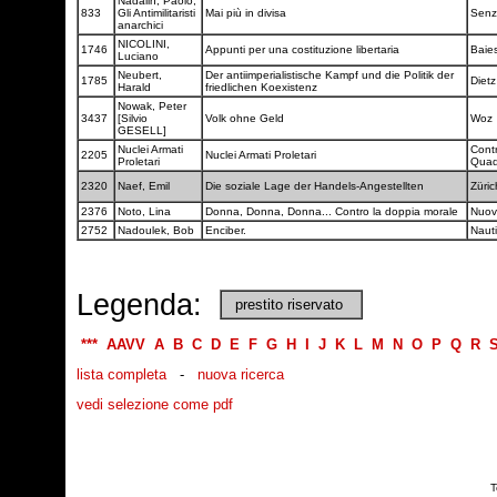
Nadalin, Paolo;
833
Gli Antimilitaristi
Mai più in divisa
Senz
anarchici
NICOLINI,
1746
Appunti per una costituzione libertaria
Baie
Luciano
Neubert,
Der antiimperialistische Kampf und die Politik der
1785
Diet
Harald
friedlichen Koexistenz
Nowak, Peter
3437
[Silvio
Volk ohne Geld
Woz
GESELL]
Nuclei Armati
Cont
2205
Nuclei Armati Proletari
Proletari
Quad
2320
Naef, Emil
Die soziale Lage der Handels-Angestellten
Züri
2376
Noto, Lina
Donna, Donna, Donna... Contro la doppia morale
Nuov
2752
Nadoulek, Bob
Enciber.
Naut
Legenda:
prestito riservato
***
AAVV
A
B
C
D
E
F
G
H
I
J
K
L
M
N
O
P
Q
R
lista completa
-
nuova ricerca
vedi selezione come pdf
T