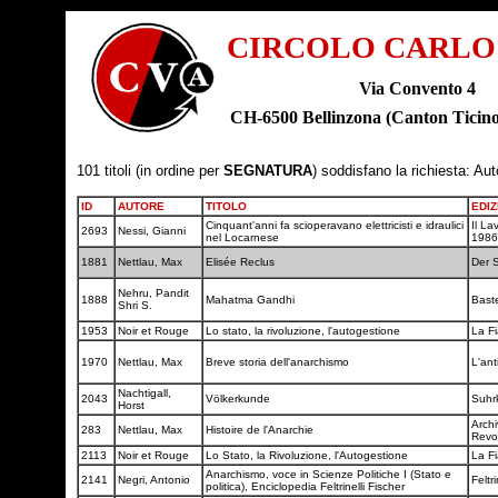
CIRCOLO CARLO
Via Convento 4
CH-6500 Bellinzona (Canton Tic
101 titoli (in ordine per
SEGNATURA
) soddisfano la richiesta: Au
ID
AUTORE
TITOLO
EDIZ
Cinquant'anni fa scioperavano elettricisti e idraulici
Il La
2693
Nessi, Gianni
nel Locarnese
198
1881
Nettlau, Max
Elisée Reclus
Der S
Nehru, Pandit
1888
Mahatma Gandhi
Bast
Shri S.
1953
Noir et Rouge
Lo stato, la rivoluzione, l'autogestione
La F
1970
Nettlau, Max
Breve storia dell'anarchismo
L'ant
Nachtigall,
2043
Völkerkunde
Suh
Horst
Archi
283
Nettlau, Max
Histoire de l'Anarchie
Revo
2113
Noir et Rouge
Lo Stato, la Rivoluzione, l'Autogestione
La F
Anarchismo, voce in Scienze Politiche I (Stato e
2141
Negri, Antonio
Feltri
politica), Enciclopedia Feltrinelli Fischer