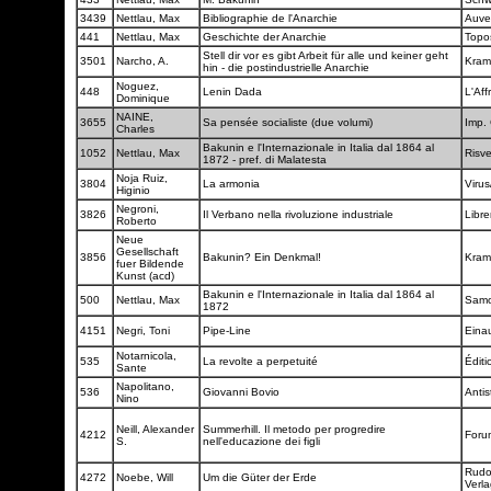
3439
Nettlau, Max
Bibliographie de l'Anarchie
Auv
441
Nettlau, Max
Geschichte der Anarchie
Topo
Stell dir vor es gibt Arbeit für alle und keiner geht
3501
Narcho, A.
Kram
hin - die postindustrielle Anarchie
Noguez,
448
Lenin Dada
L'Aff
Dominique
NAINE,
3655
Sa pensée socialiste (due volumi)
Imp.
Charles
Bakunin e l'Internazionale in Italia dal 1864 al
1052
Nettlau, Max
Risve
1872 - pref. di Malatesta
Noja Ruiz,
3804
La armonia
Viru
Higinio
Negroni,
3826
Il Verbano nella rivoluzione industriale
Libre
Roberto
Neue
Gesellschaft
3856
Bakunin? Ein Denkmal!
Kram
fuer Bildende
Kunst (acd)
Bakunin e l'Internazionale in Italia dal 1864 al
500
Nettlau, Max
Samo
1872
4151
Negri, Toni
Pipe-Line
Eina
Notarnicola,
535
La revolte a perpetuité
Édit
Sante
Napolitano,
536
Giovanni Bovio
Antis
Nino
Neill, Alexander
Summerhill. Il metodo per progredire
4212
Forum
S.
nell'educazione dei figli
Rudo
4272
Noebe, Will
Um die Güter der Erde
Verl