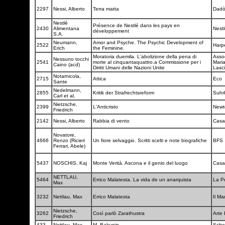
2297
Nessi, Alberto
Terra matta
Dad
Nestlé
Présence de Nestlé dans les pays en
2430
Alimentana
Nest
développement
S.A.
Neumann,
Amor and Psyche. The Psychic Development of
2522
Harp
Erich
the Feminine.
Moratoria duemila. L'abolizione della pena di
Asso
Nessuno tocchi
2541
morte al cinquantaquattro.a Commissione per i
Maria
Caino (acd)
Diritti Umani delle Nazioni Unite
Lasc
Notarnicola,
2715
Attica
Eco
Sante
Nedelmann,
2855
Kritik der Strafrechtsreform
Suh
Carl et al.
Nietzsche,
2399
L'Anticristo
New
Friedrich
2142
Nessi, Alberto
Rabbia di vento
Casa
Novatore,
4666
Renzo (Ricieri
Un fiore selvaggio. Scritti scelti e note biografiche
BFS
Ferrari, Abele)
5437
NOSCHIS, Kaj
Monte Verità. Ascona e il genio del luogo
Casa
NETTLAU,
5464
Errico Malatesta. La vida de un anarquista
La P
Max
3232
Nettlau, Max
Errico Malatesta
Il Ma
Nietzsche,
3262
Così parlò Zarathustra
Arte
Friedrich
433
Nettlau, Max
M. Bakunin
Schw