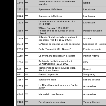
Almanacco razionale di effemeridi
1449
***
Nardis
storiche
2221
***
Il pensiero di Galleani
L'Antistato
3124
***
Il pensiero di Galleani
L'Antistato
Un trentennio di attività anarchica
1233
***
L'Antistato
1914-1945
William Godwin (1756-1836).
3158
***
Philosophe de la Justice et de la
Pensée et Action
Liberté
Il Partito Socialista Italiano nei suoi
2409
***
Avanti!
congressi (Vol. III: 1917-1926)
3074
***
L'Algerie en marche vers le socialisme
Economie et Politiq
2216
***
Sulla "Comunità M.L. Berneri"
Fuori commercio
1158
***
La rivolta studentesca in Svizzera
Politica Nuova
Proletarische Kulturrevolution in
2520
***
DTV
Sowjetrussland (1917-1922)
Testimonianze sullo sviluppo della
599
***
Reprint
Rivoluzione Russa
941
***
Guerre du peuple
Vaugondry
3187
***
Il pensiero libero
Il libero accordo
La République Autonome du Bunker,
2035
***
Adversaires
Zürich
4140
***
Manuel du manifestant
Adversaires
2463
***
Enciclopedia anarquista
Tierra y libertad