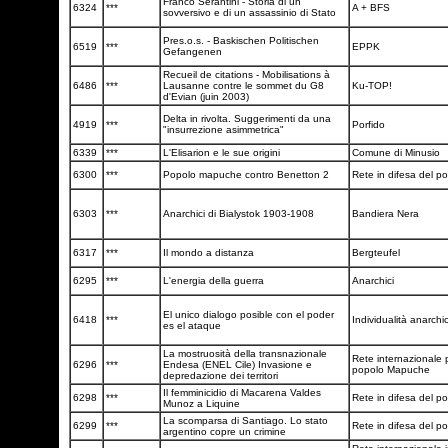
Franco Serantini - Storia di un
6324
***
A + BFS
sovversivo e di un assassinio di Stato
Pres.o.s. - Baskischen Politischen
6519
***
EPPK
Gefangenen
Recueil de citations - Mobilisations à
6486
***
Lausanne contre le sommet du G8
Ku-TOP!
d'Evian (juin 2003)
Delta in rivolta. Suggerimenti da una
4919
***
Porfido
"insurrezione asimmetrica"
6339
***
L'Elisarion e le sue origini
Comune di Minusio
6300
***
Popolo mapuche contro Benetton 2
Rete in difesa del 
6303
***
Anarchici di Bialystok 1903-1908
Bandiera Nera
6317
***
Il mondo a distanza
Bergteufel
6295
***
L'energia della guerra
Anarchici
El unico dialogo posible con el poder
6418
***
Individualità anarchi
es el ataque
La mostruosità della transnazionale
Rete internazionale p
6296
***
Endesa (ENEL Cile) Invasione e
popolo Mapuche
depredazione dei territori
Il femminicidio di Macarena Valdes
6298
***
Rete in difesa del 
Munoz a Liquine
La scomparsa di Santiago. Lo stato
6299
***
Rete in difesa del 
argentino copre un crimine