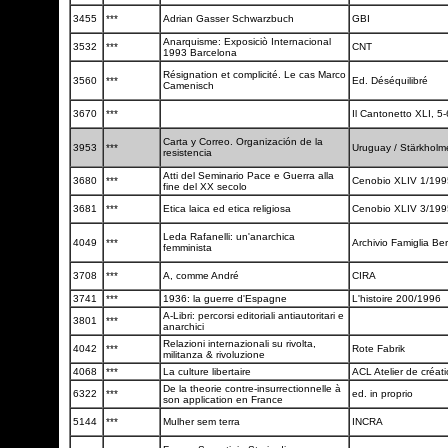
3455
***
Adrian Gasser Schwarzbuch
GBI
Anarquisme: Exposiciò Internacional
3532
***
CNT
1993 Barcelona
Résignation et complicité. Le cas Marco
3560
***
Ed. Déséquilibré
Camenisch
3670
***
Il Cantonetto XLI, 5
Carta y Correo. Organización de la
3953
***
Uruguay / Stärkhol
resistencia
Atti del Seminario Pace e Guerra alla
3680
***
Cenobio XLIV 1/19
fine del XX secolo
3681
***
Etica laica ed etica religiosa
Cenobio XLIV 3/19
Leda Rafanelli: un'anarchica
4049
***
Archivio Famiglia Be
femminista
3708
***
A, comme André
CIRA
3741
***
1936: la guerre d'Espagne
L'histoire 200/1996
A-Libri: percorsi editoriali antiautoritari e
3801
***
anarchici
Relazioni internazionali su rivolta,
4042
***
Rote Fabrik
militanza & rivoluzione
4068
***
La culture libertaire
ACL Atelier de créati
De la theorie contre-insurrectionnelle à
6322
***
ed. in proprio
son application en France
5144
***
Mulher sem terra
INCRA