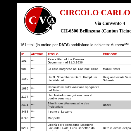
CIRCOLO CARLO
Via Convento 4
CH-6500 Bellinzona (Canton Tic
161 titoli (in ordine per
DATA
) soddisfano la richiesta: Autore=
***
ID
AUTORE
TITOLO
EDIZIONE
Peace Plan of the German
101
***
Government of 31.3.1936
901
***
La casa borghese nel Cantone Ticino
Mobili Pfister
Der 9. November in Genf. Kampf um
Religiös-Soziale Ver
1469
***
die Wahrheit.
Schweiz
Cenni storici sull'evoluzione tipografica
1689
***
nel Ticino
Han fusilado una guitarra pero al
2177
***
pueblo tiene mas
Bibel in der Westentasche des
2434
***
Basel
Proletariats
3488
***
Il patto di Locarno
3746
***
Mappetta
Libertà per il compagno Mapuche
6297
***
Facundo Huala! Fuori Benetton dal
Rete in difesa del 