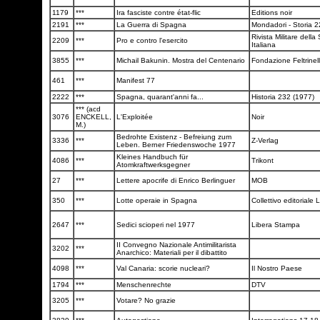
1179
***
Ira fasciste contre état-flic
Editions noir
2191
***
La Guerra di Spagna
Mondadori - Storia 
Rivista Militare della
2209
***
Pro e contro l'esercito
Italiana
3855
***
Michail Bakunin. Mostra del Centenario
Fondazione Feltrinel
461
***
Manifest 77
2222
***
Spagna, quarant'anni fa...
Historia 232 (1977)
*** (acd
3076
ENCKELL,
L'Exploitée
Noir
M.)
Bedrohte Existenz - Befreiung zum
3336
***
Z-Verlag
Leben. Berner Friedenswoche 1977
Kleines Handbuch für
4086
***
Trikont
Atomkraftwerksgegner
27
***
Lettere apocrife di Enrico Berlinguer
MOB
350
***
Lotte operaie in Spagna
Collettivo editoriale L
2647
***
Sedici scioperi nel 1977
Libera Stampa
II Convegno Nazionale Antimilitarista
3202
***
Anarchico: Materiali per il dibattito
4098
***
Val Canaria: scorie nucleari?
Il Nostro Paese
1794
***
Menschenrechte
DTV
3205
***
Votare? No grazie