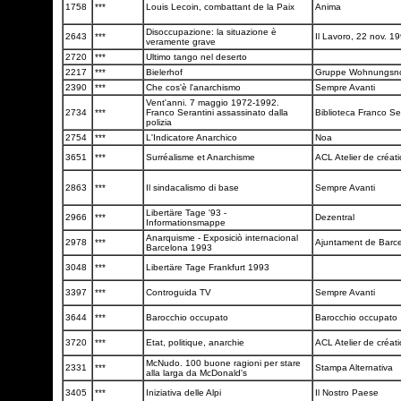
1758
***
Louis Lecoin, combattant de la Paix
Anima
Disoccupazione: la situazione è
2643
***
Il Lavoro, 22 nov. 1
veramente grave
2720
***
Ultimo tango nel deserto
2217
***
Bielerhof
Gruppe Wohnungsn
2390
***
Che cos'è l'anarchismo
Sempre Avanti
Vent'anni. 7 maggio 1972-1992.
2734
***
Franco Serantini assassinato dalla
Biblioteca Franco Se
polizia
2754
***
L'Indicatore Anarchico
Noa
3651
***
Surréalisme et Anarchisme
ACL Atelier de créati
2863
***
Il sindacalismo di base
Sempre Avanti
Libertäre Tage '93 -
2966
***
Dezentral
Informationsmappe
Anarquisme - Exposiciò internacional
2978
***
Ajuntament de Barc
Barcelona 1993
3048
***
Libertäre Tage Frankfurt 1993
3397
***
Controguida TV
Sempre Avanti
3644
***
Barocchio occupato
Barocchio occupato
3720
***
Etat, politique, anarchie
ACL Atelier de créati
McNudo. 100 buone ragioni per stare
2331
***
Stampa Alternativa
alla larga da McDonald's
3405
***
Iniziativa delle Alpi
Il Nostro Paese