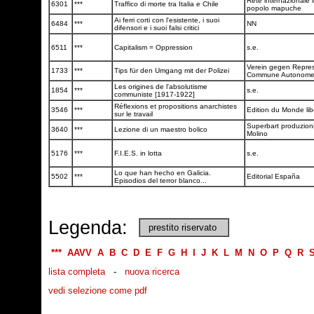
Rete internazionale i
6301
***
Traffico di morte tra Italia e Chile
popolo mapuche
Ai ferri corti con l'esistente, i suoi
6484
***
NN
difensori e i suoi falsi critici
6511
***
Capitalism = Oppression
s.e.
Verein gegen Repres
1733
***
Tips für den Umgang mit der Polizei
Commune Autonom
Les origines de l'absolutisme
1854
***
s.e.
communiste [1917-1922]
Réflexions et propositions anarchistes
3546
***
Edition du Monde lib
sur le travail
Superbart produzioni
3640
***
Lezione di un maestro bolico
Molino
5176
***
F.I.E.S. in lotta
s.e.
Lo que han hecho en Galicia.
5502
***
Editorial España
Episodios del terror blanco...
Legenda:
prestito riservato
***
AAVV
A
B
C
D
E
F
G
H
I
J
K
L
M
N
O
P
Q
R
lista completa
-
nuova ricerca
vedi selezione come pdf