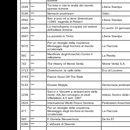
ticinese
Tra lotte e crisi la realtà del mondo
1649
***
Libera Stampa
operaio ticinese
3166
***
Nemacki anarhizam
Vidici
Non si può né si deve dimenticare
2694
***
Libera Stampa
<1966: tragedia di Robiei>
La manodopera occupata nel settore
2695
***
Il Lavoro 10 gennai
dell'edilizia ticinese
2697
***
La povertà in Ticino
Libera Stampa
Per un risveglio della coscienza.
5070
***
Messaggio degli Irochesi al mondo
La Fiaccola
occidentale
Manifesto degli Anarchici Contro il
592
***
La Rivolta
militarismo
742
***
The History of Monte Verità
Monte Verità S.A.
1713
***
Onsernone, la valle della
Eco di Locarno
3763
***
France Goes Off The Rails
5133
***
Dossier Wojtyla
Democrazia proletar
Sacco e Vanzetti a sessant'anni della
1238
***
morte. Atti del convegno di studi
Istituto Storico dell
Villafalletto 4-5 sett. 1987
1624
***
International World Peace Seminar
Federation Anarchis
Per un risveglio della coscienza.
477
***
Messaggio degli Irochesi al mondo
La Fiaccola
occidentale
585
***
F. Domela Nieuwenhuis
De As 87
2280
***
L'abbazia di Disentis