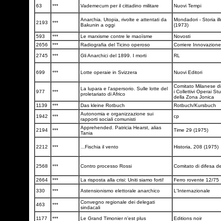
63
***
Vademecum per il cittadino militare
Nuovi Tempi
Anarchia. Utopia, rivolte e attentati da
Mondadori - Storia il
2193
***
Bakunin a oggi
(1973)
593
***
Le marxisme contre le maoïsme
Novosti
2656
***
Radiografia del Ticino operoso
Corriere Innovazione
2745
***
Gli Anarchici del 1899. I morti
RL
699
***
Lotte operaie in Svizzera
Nuovi Editori
Comitato Milanese di
La lupara e l'aspersorio. Sulle lotte del
977
***
i Collettivi Operai Stu
proletariato di Africo
della Zona Jonica
1139
***
Das kleine Rotbuch
Rotbuch/Kursbuch
Autonomia e organizzazione sui
1942
***
cp
rapporti sociali comunisti
Apprehended. Patricia Hearst, alias
2194
***
Time 29 (1975)
Tania
2212
***
...Fischia il vento
Historia, 208 (1975)
2568
***
Contro processo Rossi
Comitato di difesa d
2664
***
La risposta alla crisi: Uniti siamo forti!
Ferro rovente 12/75
330
***
Astensionismo elettorale anarchico
L'Internazionale
Convegno regionale dei delegati
463
***
sindacali
1177
***
Le Grand Timonier n'est plus
Editions noir