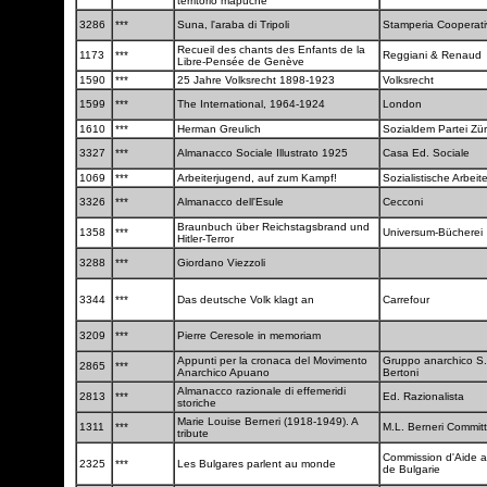
territorio mapuche
3286
***
Suna, l'araba di Tripoli
Stamperia Cooperat
Recueil des chants des Enfants de la
1173
***
Reggiani & Renaud
Libre-Pensée de Genève
1590
***
25 Jahre Volksrecht 1898-1923
Volksrecht
1599
***
The International, 1964-1924
London
1610
***
Herman Greulich
Sozialdem Partei Zü
3327
***
Almanacco Sociale Illustrato 1925
Casa Ed. Sociale
1069
***
Arbeiterjugend, auf zum Kampf!
Sozialistische Arbei
3326
***
Almanacco dell'Esule
Cecconi
Braunbuch über Reichstagsbrand und
1358
***
Universum-Bücherei
Hitler-Terror
3288
***
Giordano Viezzoli
3344
***
Das deutsche Volk klagt an
Carrefour
3209
***
Pierre Ceresole in memoriam
Appunti per la cronaca del Movimento
Gruppo anarchico S.
2865
***
Anarchico Apuano
Bertoni
Almanacco razionale di effemeridi
2813
***
Ed. Razionalista
storiche
Marie Louise Berneri (1918-1949). A
1311
***
M.L. Berneri Commit
tribute
Commission d'Aide au
2325
***
Les Bulgares parlent au monde
de Bulgarie