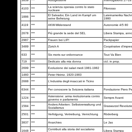
3839
***
Autogestione
Interrogations 17-1
La scienza operaia contro lo stato
4103
***
Filorosso
nucleare
El Salvador, Ein Land im Kampf um
Lateinamerika Nachr
1886
***
seine Befreiung
1980
4119
***
AKW-Widerstand
Autonomie 4/5 80
2678
***
Più grande la sede del SEL
Libera Stampa, anno
2987
***
Frauen bei LIP!
Packpapier
3489
***
Zürich A
Coopérative d'impre
633
***
Six morts sur ordonnance
Tout Va Bien
719
***
Dedicato alla mia donna
cicl. in prop.
2699
***
Evoluzione dei salari medi 1981-1982
1460
***
Peter Heintz. 1920-1983
2688
***
L'industria degli insaccati in Ticino
6344
***
Per conoscere la Svizzera italiana
Fondazione Piero Pel
Astensione: arma rivoluzionaria contro
1224
***
Sempre Avanti
governo e parlamento
Anders Arbeiten: Selbstverwaltung und
1584
***
Graswurzel Revoluti
Sozialismus
2501
***
Verfolgung, Vertreibung, Vernichtung
Röderberg
3837
***
Anarchies
Le Jas
Contributi alla storia del socialismo
1648
***
Libera Stampa