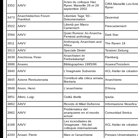
Actes du colloque Han
CIRA Marseille Les Ami
3352
AAVV
Ryner. Marseille 28 et 29
Ryner
septembre 2002
Anarchistisches Forum
Libertäre Tage '93 -
3473
Dezentral
Frankfurt
Dokumentation
Libertà per Marco
3522
AAVV
Freecamenisch
Camenisch
Quiet Rumors: An Anarcha-
3594
AAVV
Dark Star
Feminist anthology
Anthropoly, Anarchism and
3611
AAVV
The Raven 18
Africa
3613
AAVV
Speciale Dimitri
Tessiner Zeitung
Anarchisten im
3639
Arschinow, Peter
Flamberg
Freiheitskampf
3686
Anares
Bibliographies 1995/96
Anares/Trotzdem
3840
AAVV
L'Imaginaire Subversiv
ACL Atelier de création 
Contributi alla critica armata
3845
Azione Rivoluzionaria
Anarchismo
libertaria
3848
Arvon, Henri
L'anarchismo
D'Anna
3851
Albini, Luigi
Civiltà ribelle
Ipazia
3862
AAVV
Ricordo di Mikel Dufrenne
Informazione filosofica
Problematica del
3962
AAVV
anarquismo en el mundo
Comunidad Iberica
actual
Les incendiaires de
4168
AAVV
l'imaginaire - Atti del
ACL Atelier de création 
colloquio internazionale
4200
Ansart, Pierre
Marx et l'anarchisme
Presses Universitaires