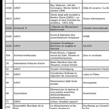
Baj / Bakunin - Atti del
4169
AAVV
Convegno. Monte Verità 5
Città di Locarno / La 
ottobre 1996
Storia degli asili socialisti a
Berlino Ovest (1969) + un
5823
AAVV
Teatro informazione
saggio di Vera Schmidt (riv.
sovietica - 1921-24))
L'Histoire du Mouvement
3168
Archinoff, P.
Librairie Internationale
Makhnoviste
Kunst & Alphabet des
6189
AAVV
VFMK
anarchistischen Amateurs
Evolution Soviétique -
4134
AAVV
Brochure en anglais et
CILACC
français
Forza Nuova. I ragazzi
454
Archivio Antifascista
venuti da Salò. Dossier di
Zero in condotta
controinformazione.
Bieler Manifest über die
28
Arbeitskreis Kritische Kirche
Situation unserer Armee
52
AAVV
Soziale Verteidigung
Schweizerischer Fried
Constitution fédérale et
54
AAVV
Labor et Fides
objection de conscience
Dissociamoci dalle forze
66
AAVV
Senzapatria
armate
Elementi per la ripresa di
una pratica anarchica
68
Anarchismo
Anarchismo
dell'antimilitarismo
rivoluzionario
71
AAVV
Lehrer, Vorwärts marsch!
Assemblée Mondiale de la
Le désarmement et les
Secrétariat au Conseil
102
Paix
armes atomiques
la Pai