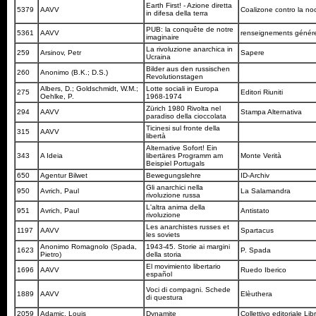
Earth First! - Azione diretta
5379
AAVV
Coalizone contro la noc
in difesa della terra
PUB: la conquête de notre
5361
AAVV
renseignements géné
imaginaire
La rivoluzione anarchica in
259
Arsinov, Petr
Sapere
Ucraina
Bilder aus den russischen
260
Anonimo (B.K.; D.S.)
Revolutionstagen
Albers, D.; Goldschmidt, W.M.;
Lotte sociali in Europa
275
Editori Riuniti
Oehlke, P.
1968-1974
Zürich 1980 Rivolta nel
294
AAVV
Stampa Alternativa
paradiso della cioccolata
Ticinesi sul fronte della
315
AAVV
libertà
Alternative Sofort! Ein
343
A Ideia
libertäres Programm am
Monte Verità
Beispiel Portugals
650
Agentur Bilwet
Bewegungslehre
ID-Archiv
Gli anarchici nella
950
Avrich, Paul
La Salamandra
rivoluzione russa
L'altra anima della
951
Avrich, Paul
Antistato
rivoluzione
Les anarchistes russes et
1197
AAVV
Spartacus
les soviets
Anonimo Romagnolo (Spada,
1943-45. Storie ai margini
1623
P. Spada
Pietro)
della storia
El movimiento libertario
1696
AAVV
Ruedo Iberico
español
Voci di compagni. Schede
1889
AAVV
Elèuthera
di questura
2059
Adamic, Louis
Dynamite
Collettivo editoriale Lib