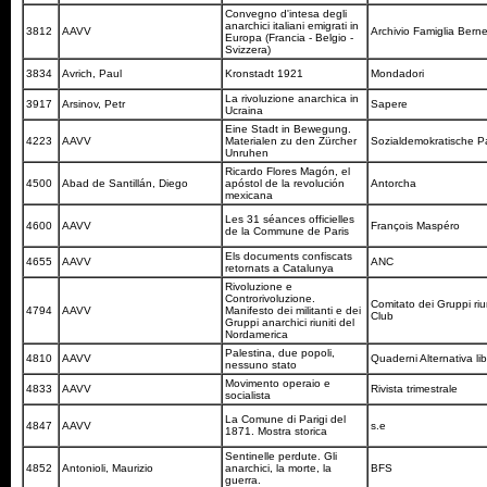
Convegno d'intesa degli
anarchici italiani emigrati in
3812
AAVV
Archivio Famiglia Berne
Europa (Francia - Belgio -
Svizzera)
3834
Avrich, Paul
Kronstadt 1921
Mondadori
La rivoluzione anarchica in
3917
Arsinov, Petr
Sapere
Ucraina
Eine Stadt in Bewegung.
4223
AAVV
Materialen zu den Zürcher
Sozialdemokratische P
Unruhen
Ricardo Flores Magón, el
4500
Abad de Santillán, Diego
apóstol de la revolución
Antorcha
mexicana
Les 31 séances officielles
4600
AAVV
François Maspéro
de la Commune de Paris
Els documents confiscats
4655
AAVV
ANC
retornats a Catalunya
Rivoluzione e
Controrivoluzione.
Comitato dei Gruppi riuni
4794
AAVV
Manifesto dei militanti e dei
Club
Gruppi anarchici riuniti del
Nordamerica
Palestina, due popoli,
4810
AAVV
Quaderni Alternativa li
nessuno stato
Movimento operaio e
4833
AAVV
Rivista trimestrale
socialista
La Comune di Parigi del
4847
AAVV
s.e
1871. Mostra storica
Sentinelle perdute. Gli
4852
Antonioli, Maurizio
anarchici, la morte, la
BFS
guerra.