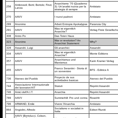
Anarchismo '70 (Quaderno
Ambrosoli; Berti; Bertolo; Finzi;
258
3): Un'analisi nuova per la
Antistato
Lanza
strategia di sempre
270
AAVV
I nuovi padroni
Antistato
289
Anonimo
Arbeit Entropie Apokalypse
Paranoia City
Was ist eigentlich
291
AAVV
Verlag Freie Gesellsch
Anarchie?
308
Antro Po
Das Toten Haus
War or revolution? An
323
Anonimo
Why?
Anarchist Statement
328
Assandri, Luigi
Gli anarchici
Assandri
Was ist eigentlich
334
AAVV
Monte Editions
Anarchie?
Anarchismus und
357
AAVV
Karin Kramer Verlag
Marxismus
Franco Serantini - Storia di
455
AAVV
BFS - Editrice A
un sovversivo
Proyecto de sus
736
Ateneo del Pueblo
Ateneo del Pueblo
actividades basicas
Associazione Internazionale
744
Statuti
Reprint Assandri
dei lavoratori AIT
746
Amici dell'A.I.T.
Anarchia
Reprint Assandri
789
AAVV
Summerhill: Pro und contra
Rowohlt
796
ARMAND, Emile
Vivere l'Anarchia
Antistato
Socialismo e socialisti in
864
Angiolini, Alfredo
Editori Riuniti
Italia
AAVV (Bertolucci, Colson,