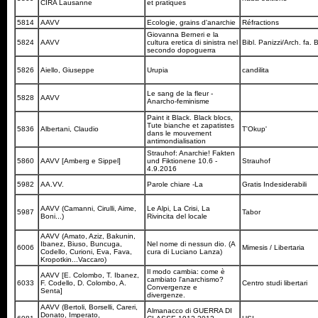
CIRA Lausanne
et pratiques
5814
AAVV
Ecologie, grains d'anarchie
Réfractions
Giovanna Berneri e la
5824
AAVV
cultura eretica di sinistra nel
Bibl. Panizzi/Arch. fa. 
secondo dopoguerra
5826
Aiello, Giuseppe
Urupia
candilita
Le sang de la fleur -
5828
AAVV
Anarcho-feminisme
Paint it Black. Black blocs,
Tute bianche et zapatistes
5836
Albertani, Claudio
T'Okup'
dans le mouvement
antimondialisation
Strauhof: Anarchie! Fakten
5860
AAVV [Amberg e Sippel]
und Fiktionene 10.6 -
Strauhof
4.9.2016
5982
AA.VV.
Parole chiare -La
Gratis Indesiderabili
AAVV (Camanni, Cirulli, Aime,
Le Alpi, La Crisi, La
5987
Tabor
Boni...)
Rivincita del locale
AAVV (Amato, Aziz, Bakunin,
Ibanez, Biuso, Buncuga,
Nel nome di nessun dio. (A
6006
Mimesis / Libertaria
Codello, Curioni, Eva, Fava,
cura di Luciano Lanza)
Kropotkin...Vaccaro)
Il modo cambia: come è
AAVV [E. Colombo, T. Ibanez,
cambiato l'anarchismo?
6033
F. Codello, D. Colombo, A.
Centro studi libertari
Convergenze e
Senta]
divergenze.
AAVV (Bertoli, Borselli, Careri,
Almanacco di GUERRA DI
Donato, Imperato,