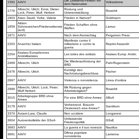
Die Zivildienst-Petition vor
1593
AAVV
Volksstimme
dem Nationalrat
Albrecht, Ulrich; Ernst, Dieter;
Rüstung und
1776
Rowohlt
Lock, Peter; Wulf, Herbert
Unterentwicklung
1803
Astor, David; Yorke, Valerie
Frieden in Nahost?
Goldmann
Aktion
Frieden Schaffen ohne
1859
Sühnezeichen/Friedensdienste
Lamuv
Waffen
(acd)
1871
AAVV
Nach dem Atomschlag
Pergamon Press
Manifesto contro il
2203
Anarchici Italiani
militarismo e contro la
Reprint Assandri
guerra
Assises Européennes
2204
Les luttes des soldats
Assises Europ. Antim.
Antimilitaristes
Die Wiederaufrüstung der
2469
Albrecht, Ulrich
Pahl-Rugenstein
BRD
Kümdigt den
2478
Albrecht, Ulrich
Fischer
Nachrüstungsbeschluss
2897
AAVV
Violenza o nonviolenza
Linea d'ombra
Albrecht, Ulrich; Lock, Peter;
Mit Rüstung gegen
2999
Rowohlt
Wulf Herbert
Arbeitslosigkeit?
Arbeitsgruppe BRD ohne
3015
Für eine BRD ohne Armee
ABoA
Armee
Verheerend. Braucht
3179
AAVV
Sandkorn
Oesterreich eine Armee?
3374
Autant-Lara, Claude
Non uccidere
Longanesi
Umfassende
3604
Autorenkollektiv der GSoA
GSsE
Friedenspolitik
3683
AAVV
La guerra e il suo rovescio
Nautilus
Difesa popolare
3691
AAVV
Lanterna
nonviolenta