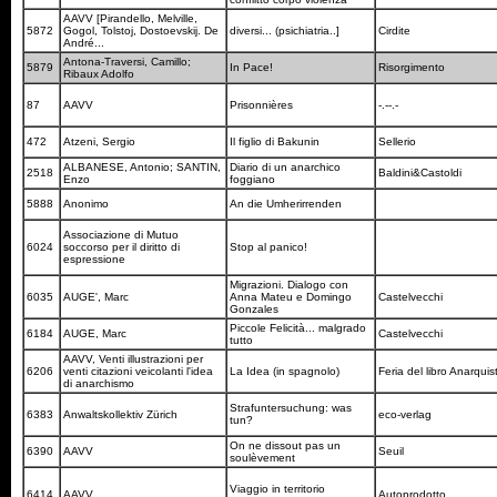
AAVV [Pirandello, Melville,
5872
Gogol, Tolstoj, Dostoevskij. De
diversi... (psichiatria..]
Cirdite
André...
Antona-Traversi, Camillo;
5879
In Pace!
Risorgimento
Ribaux Adolfo
87
AAVV
Prisonnières
-.--.-
472
Atzeni, Sergio
Il figlio di Bakunin
Sellerio
ALBANESE, Antonio; SANTIN,
Diario di un anarchico
2518
Baldini&Castoldi
Enzo
foggiano
5888
Anonimo
An die Umherirrenden
Associazione di Mutuo
6024
soccorso per il diritto di
Stop al panico!
espressione
Migrazioni. Dialogo con
6035
AUGE', Marc
Anna Mateu e Domingo
Castelvecchi
Gonzales
Piccole Felicità... malgrado
6184
AUGE, Marc
Castelvecchi
tutto
AAVV, Venti illustrazioni per
6206
venti citazioni veicolanti l'idea
La Idea (in spagnolo)
Feria del libro Anarqui
di anarchismo
Strafuntersuchung: was
6383
Anwaltskollektiv Zürich
eco-verlag
tun?
On ne dissout pas un
6390
AAVV
Seuil
soulèvement
Viaggio in territorio
6414
AAVV
Autoprodotto