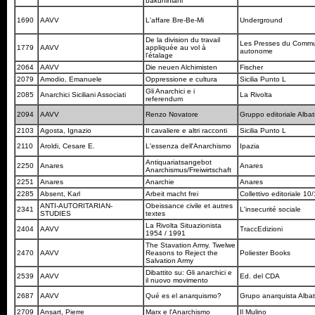
bakuniniani
1690
AAVV
L'affare Bre-Be-Mi
Underground
De la division du travail
Les Presses du Comm
1779
AAVV
appliquée au vol à
autonome
l'étalage
2064
AAVV
Die neuen Alchimisten
Fischer
2079
Amodio, Emanuele
Oppressione e cultura
Sicilia Punto L
Gli Anarchici e i
2085
Anarchici Siciliani Associati
La Rivolta
referendum
2094
AAVV
Renzo Novatore
Gruppo editoriale Alba
2103
Agosta, Ignazio
Il cavaliere e altri racconti
Sicilia Punto L
2110
Aroldi, Cesare E.
L'essenza dell'Anarchismo
Ipazia
Antiquariatsangebot
2250
Anares
Anares
Anarchismus/Freiwirtschaft
2251
Anares
Anarchie
Anares
2285
Absent, Karl
Arbeit macht frei
Collettivo editoriale 10
ANTI-AUTORITARIAN-
Obeissance civile et autres
2341
L'insecurité sociale
STUDIES
textes
La Rivolta Situazionista
2404
AAVV
TraccEdizioni
1954 / 1991
The Stavation Army. Twelwe
2470
AAVV
Reasons to Reject the
Poliester Books
Salvation Army
Dibattito su: Gli anarchici e
2539
AAVV
Ed. del CDA
il nuovo movimento
2687
AAVV
Qué es el anarquismo?
Grupo anarquista Albat
2709
Ansart, Pierre
Marx e l'Anarchismo
Il Mulino