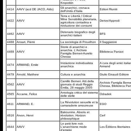
Kropotkin
Gli anarchici, cronaca
4414
AAVV (acd DE JACO, Aldo)
Editori Riuniti
dell'Unità d'Italia
Terra e Libertà / Critical
Wine Sensibilità planetaria,
4422
AAVV
Derive/Approdi
agricoltura contadina e
rivoluzione dei consumi
Dizionario biografico degli
4462
AAVV
BFS
anarchici italiani
4468
Ansart, Pierre
La sociologia di Proudhon
Il Saggiatore
Storie di anarchici e
anarchia. L'Archivio
4469
AAVV
Biblioteca Panizzi
Famiglia Berneri-Aurelio
Chessa
Iniziazione individualista
A cura degli amici italia
4474
ARMAND, Emile
anarchica
Armand
4479
Arnold, Matthew
Cultura e anarchia
Giulio Einaudi Editore
Camillo Berneri. Atti della
Archivio Famiglia Berner
4562
AAVV
giornata di studi Reggio
Chessa, Biblioteca Pan
Emilia, 28 maggio 2005
Antologia critica del sistema
4565
Accame, Felice
Odradek
delle stelle
La Révolution sexuelle et la
4611
ARMAND, E.
EGO
camaraderie amoureuse
Bakounine. Absolu et
4616
Arvon, Henri
révolution. Horizon
Cerf
philosophique
Le petit livre noir.
4644
AAVV
L'anarchisme mode
Les Éditions libertaires
d'emploi