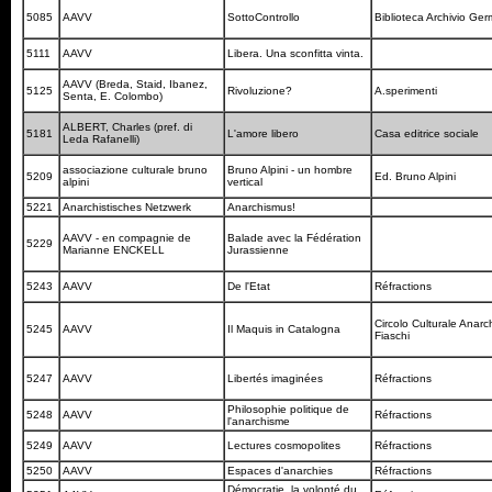
5085
AAVV
SottoControllo
Biblioteca Archivio Ger
5111
AAVV
Libera. Una sconfitta vinta.
AAVV (Breda, Staid, Ibanez,
5125
Rivoluzione?
A.sperimenti
Senta, E. Colombo)
ALBERT, Charles (pref. di
5181
L'amore libero
Casa editrice sociale
Leda Rafanelli)
associazione culturale bruno
Bruno Alpini - un hombre
5209
Ed. Bruno Alpini
alpini
vertical
5221
Anarchistisches Netzwerk
Anarchismus!
AAVV - en compagnie de
Balade avec la Fédération
5229
Marianne ENCKELL
Jurassienne
5243
AAVV
De l'Etat
Réfractions
Circolo Culturale Anarc
5245
AAVV
Il Maquis in Catalogna
Fiaschi
5247
AAVV
Libertés imaginées
Réfractions
Philosophie politique de
5248
AAVV
Réfractions
l'anarchisme
5249
AAVV
Lectures cosmopolites
Réfractions
5250
AAVV
Espaces d'anarchies
Réfractions
Démocratie, la volonté du