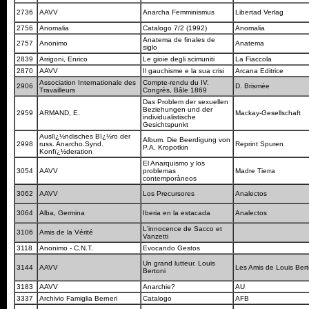
2736
AAVV
Anarcha Femminismus
Libertad Verlag
2756
Anomalia
Catalogo 7/2 (1992)
Anomalia
Anatema de finales de
2757
Anonimo
Anatema
siglo
2839
Arrigoni, Enrico
Le gioie degli scimuniti
La Fiaccola
2870
AAVV
Il gauchisme e la sua crisi
Arcana Editrice
Association Internationale des
Compte-rendu du IV.
2906
D. Brismée
Travailleurs
Congrès, Bâle 1869
Das Problem der sexuellen
Beziehungen und der
2959
ARMAND, E.
Mackay-Gesellschaft
individualistische
Gesichtspunkt
Auslï¿½ndisches Bï¿½ro der
Album. Die Beerdigung von
2998
russ. Anarcho.Synd.
Reprint Spuren
P.A. Kropotkin
Konfï¿½deration
El Anarquismo y los
3054
AAVV
problemas
Madre Tierra
contemporàneos
3062
AAVV
Los Precursores
Analectos
3064
Alba, Germina
Iberia en la estacada
Analectos
L'innocence de Sacco et
3106
Amis de la Vérité
Vanzetti
3118
Anonimo - C.N.T.
Evocando Gestos
Un grand lutteur. Louis
3144
AAVV
Les Amis de Louis Ber
Bertoni
3183
AAVV
Anarchie?
AU
3337
Archivio Famiglia Berneri
Catalogo
AFB