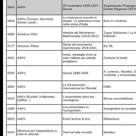
20 noviembre 1936-1937 -
Segretariado Propaga
5804
AAVV
Durruti
Comitö Regional CNT-
La rivoluzione scende in
AAVV (Turcato, Sacchetti,
5849
strada. La settimana rossa
Zero in condotta
Senta, Landi...
nella storia d'Italia
Historia del Movimiento
Tupac Ediciones / La 
4684
Archinov, Piotr
Makhnovista (1918-1921)
Editiorial
Storia del movimento
5177
Arscinov, Pietro
Ed. RL
machnovista 1918-1921
Imola, medaglia d'oro al
4831
AAVV
valor militare per attività
Comune di Imola
partigiana
A. Lorenzo, Nautilus, Z
5545
AAVV
Durruti 1896-1936
condotta, L'insomniaqu
Le Chansonnier
4864
AAVV
CIRA
International du Révolté
AAVV (Enckell, Vuilleumier,
L'anarchisme dans les
5332
Revue neuchâteloise
Gaffiot...)
montagnes
Les anarchistes et
1694
AAVV
Autogestion et social
l'autogestion
5825
AAVV
Entre techno & éco
Réfractions
Alleanza per l'opposizione a
5424
Treni ad alta nocività
Nautilus
tutte le velocità