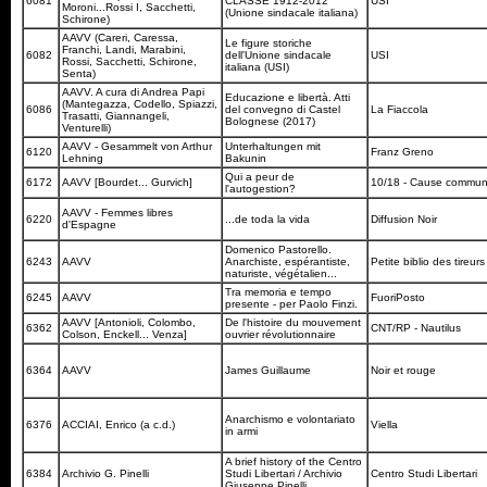
6081
CLASSE 1912-2012
USI
Moroni...Rossi I, Sacchetti,
(Unione sindacale italiana)
Schirone)
AAVV (Careri, Caressa,
Le figure storiche
Franchi, Landi, Marabini,
6082
dell'Unione sindacale
USI
Rossi, Sacchetti, Schirone,
italiana (USI)
Senta)
AAVV. A cura di Andrea Papi
Educazione e libertà. Atti
(Mantegazza, Codello, Spiazzi,
6086
del convegno di Castel
La Fiaccola
Trasatti, Giannangeli,
Bolognese (2017)
Venturelli)
AAVV - Gesammelt von Arthur
Unterhaltungen mit
6120
Franz Greno
Lehning
Bakunin
Qui a peur de
6172
AAVV [Bourdet... Gurvich]
10/18 - Cause commu
l'autogestion?
AAVV - Femmes libres
6220
...de toda la vida
Diffusion Noir
d'Espagne
Domenico Pastorello.
6243
AAVV
Anarchiste, espérantiste,
Petite biblio des tireurs
naturiste, végétalien...
Tra memoria e tempo
6245
AAVV
FuoriPosto
presente - per Paolo Finzi.
AAVV [Antonioli, Colombo,
De l'histoire du mouvement
6362
CNT/RP - Nautilus
Colson, Enckell... Venza]
ouvrier révolutionnaire
6364
AAVV
James Guillaume
Noir et rouge
Anarchismo e volontariato
6376
ACCIAI, Enrico (a c.d.)
Viella
in armi
A brief history of the Centro
6384
Archivio G. Pinelli
Studi Libertari / Archivio
Centro Studi Libertari
Giuseppe Pinelli