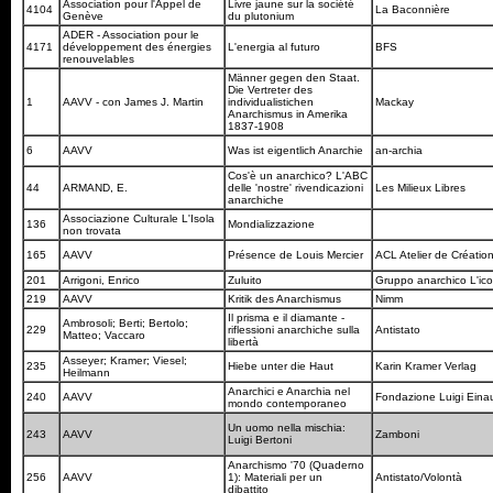
Association pour l'Appel de
Livre jaune sur la société
4104
La Baconnière
Genève
du plutonium
ADER - Association pour le
4171
développement des énergies
L'energia al futuro
BFS
renouvelables
Männer gegen den Staat.
Die Vertreter des
1
AAVV - con James J. Martin
individualistichen
Mackay
Anarchismus in Amerika
1837-1908
6
AAVV
Was ist eigentlich Anarchie
an-archia
Cos'è un anarchico? L'ABC
44
ARMAND, E.
delle 'nostre' rivendicazioni
Les Milieux Libres
anarchiche
Associazione Culturale L'Isola
136
Mondializzazione
non trovata
165
AAVV
Présence de Louis Mercier
ACL Atelier de Création
201
Arrigoni, Enrico
Zuluito
Gruppo anarchico L'ic
219
AAVV
Kritik des Anarchismus
Nimm
Il prisma e il diamante -
Ambrosoli; Berti; Bertolo;
229
riflessioni anarchiche sulla
Antistato
Matteo; Vaccaro
libertà
Asseyer; Kramer; Viesel;
235
Hiebe unter die Haut
Karin Kramer Verlag
Heilmann
Anarchici e Anarchia nel
240
AAVV
Fondazione Luigi Eina
mondo contemporaneo
Un uomo nella mischia:
243
AAVV
Zamboni
Luigi Bertoni
Anarchismo '70 (Quaderno
256
AAVV
1): Materiali per un
Antistato/Volontà
dibattito