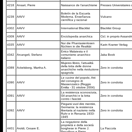
4218
Ansart, Pierre
Naissance de l'anarchisme
Presses Universitaires
Boletín de la Escuela
4239
AAVV
Moderna. Enseñanza
Vulcano
científica y racional
4302
AAVV
International Blacklist
Blacklist Group
4309
AAVV
Enciclopedia anarchica
Cicl. in proprio Assandr
Nur die Phantasienlosen
4335
AAVV
Karin Kramer Verlag
flüchten in die Realität
Errico Malatesta e il
4342
Arcangeli, Stefano
comunismo anarchico
Jaka Book
italiano
Mujeres libres, l'attualità
della lotta delle donne
4389
Ackelsberg, Martha A.
Zero in condotta
anarchiche nella rivoluzione
spagnola
Le cucine del popolo, Atti
del convegno di
4390
AAVV
Zero in condotta
Massenzatico (Reggio
Emilia - 31 ottobre 2004)
La resistenza sconosciuta,
4391
AAVV
Gil anarchici e la lotta
Zero in condotta
contro i fascisti
Piegarsi vuol dire mentire,
Germania: la resistenza
4392
AAVV
libertaria al nazismo nella
Zero in condotta
Ruhr e in Renania 1933-
1945
La negazione della
proprietà e della società
4401
Aroldi, Cesare E.
borghese in Pierre J.
La Fiaccola
Proudhon e Pietro