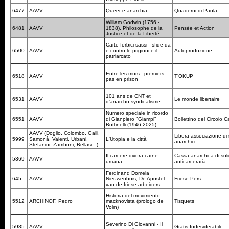
6477
AAVV
Queer e anarchia
Quaderni di Paola
William Godwin (1756 -
6481
AAVV
1838), Philosophe de la
Pensée et Action
Justice et de la Liberté
Carte forbici sassi - sfide da
6500
AAVV
e contro le prigioni e il
Autoproduzione
patriarcato
Entre les murs - premiers
6518
AAVV
T'OKUP
pas en prison
101 ans de CNT et
6531
AAVV
Le monde libertaire
d'anarcho-syndicalisme
Numero speciale in ricordo
6551
AAVV
di Gianpiero "Giampi"
Bollettino del Circolo 
Bottinelli (1946-2025)
AAVV (Doglio, Colombo, Galli,
Libera associazione di 
5999
Samonà, Valenti, Urbani,
L'Utopia e la città
anarchici
Stefanini, Zamboni, Bellasi...)
Il carcere divora carne
Cassa anarchica di soli
5369
AAVV
umana.
anticarceraria
Ferdinand Domela
645
AAVV
Nieuwenhuis, De Apostel
Friese Pers
van de friese arbeiders
Historia del movimiento
5512
ARCHINOF, Pedro
macknovista (prologo de
Tisquets
Volin)
Severino Di Giovanni - Il
5985
AAVV
Gratis Indesiderabili