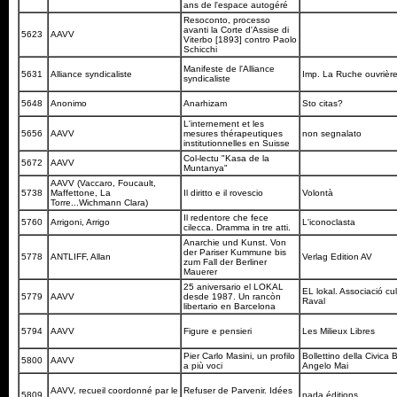
ans de l'espace autogéré
Resoconto, processo
avanti la Corte d'Assise di
5623
AAVV
Viterbo [1893] contro Paolo
Schicchi
Manifeste de l'Alliance
5631
Alliance syndicaliste
Imp. La Ruche ouvrièr
syndicaliste
5648
Anonimo
Anarhizam
Sto citas?
L'internement et les
5656
AAVV
mesures thérapeutiques
non segnalato
institutionnelles en Suisse
Col-lectu "Kasa de la
5672
AAVV
Muntanya"
AAVV (Vaccaro, Foucault,
5738
Maffettone, La
Il diritto e il rovescio
Volontà
Torre...Wichmann Clara)
Il redentore che fece
5760
Arrigoni, Arrigo
L'iconoclasta
cilecca. Dramma in tre atti.
Anarchie und Kunst. Von
der Pariser Kummune bis
5778
ANTLIFF, Allan
Verlag Edition AV
zum Fall der Berliner
Mauerer
25 aniversario el LOKAL
EL lokal. Associació cul
5779
AAVV
desde 1987. Un rancòn
Raval
libertario en Barcelona
5794
AAVV
Figure e pensieri
Les Milieux Libres
Pier Carlo Masini, un profilo
Bollettino della Civica 
5800
AAVV
a più voci
Angelo Mai
AAVV, recueil coordonné par le
Refuser de Parvenir. Idées
5809
nada éditions