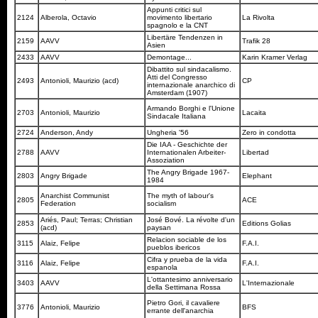
Appunti critici sul
2124
Alberola, Octavio
movimento libertario
La Rivolta
spagnolo e la CNT
Libertäre Tendenzen in
2159
AAVV
Trafik 28
Asien
2433
AAVV
Demontage...
Karin Kramer Verlag
Dibattito sul sindacalismo.
Atti del Congresso
2493
Antonioli, Maurizio (acd)
CP
internazionale anarchico di
Amsterdam (1907)
Armando Borghi e l'Unione
2703
Antonioli, Maurizio
Lacaita
Sindacale Italiana
2724
Anderson, Andy
Ungheria '56
Zero in condotta
Die IAA - Geschichte der
2788
AAVV
Internationalen Arbeiter-
Libertad
Assoziation
The Angry Brigade 1967-
2803
Angry Brigade
Elephant
1984
Anarchist Communist
The myth of labour's
2805
ACE
Federation
socialism
Ariés, Paul; Terras; Christian
José Bové. La révolte d'un
2853
Editions Golias
(acd)
paysan
Relacion sociable de los
3115
Alaiz, Felipe
F.A.I.
pueblos ibericos
Cifra y prueba de la vida
3116
Alaiz, Felipe
F.A.I.
espanola
L'ottantesimo anniversario
3403
AAVV
L'Internazionale
della Settimana Rossa
Pietro Gori, il cavaliere
3776
Antonioli, Maurizio
BFS
errante dell'anarchia