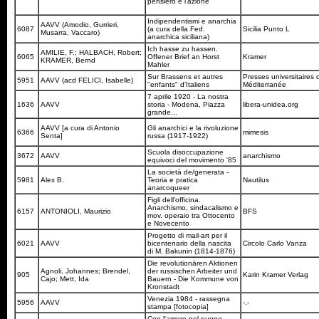
pensiero e l'azione
Indipendentismi e anarchia
AAVV (Amodio, Gurrieri,
6087
(a cura della Fed.
Sicilia Punto L
Musarra, Vaccaro)
anarchica siciliana)
Ich hasse zu hassen.
AMILIE, F.; HALBACH, Robert;
6065
Offener Brief an Horst
Kramer
KRAMER, Bernd
Mahler
Sur Brassens et autres
Presses universitaires 
5951
AAVV (acd FELICI, Isabelle)
"enfants" d'Italiens
Méditerranée
7 aprile 1920 - La nostra
1636
AAVV
storia - Modena, Piazza
libera-unidea.org
grande...
AAVV [a cura di Antonio
Gli anarchici e la rivoluzione
6366
mimesis
Senta]
russa (1917-1922)
Scuola disoccupazione
3672
AAVV
anarchismo
equivoci del movimento '85
La società de/generata -
5981
Alex B.
Teoria e pratica
Nautilus
anarcoqueer
Figli dell'officina.
Anarchismo, sindacalismo e
6157
ANTONIOLI, Maurizio
BFS
mov. operaio tra Ottocento
e Novecento
Progetto di mail-art per il
6021
AAVV
bicentenario della nascita
Circolo Carlo Vanza
di M. Bakunin (1814-1876)
Die revolutionären Aktionen
Agnoli, Johannes; Brendel,
der russischen Arbeiter und
905
Karin Kramer Verlag
Cajo; Mett, Ida
Bauern - Die Kommune von
Kronstadt
Venezia 1984 - rassegna
5956
AAVV
-.-
stampa [fotocopia]
Con l'amore nel pugno -