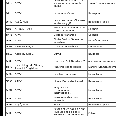
Le travail rend sourd. Cinq
5412
AAVV
interviews pour abolir le
T'okup! espace autog
travail.
5415
AAVV
Fabrizio de André
Il campano
Le nuove paure. Che cosa
5449
Augé, Marc
Bollati Boringhieri
temiamo oggi?
Michel Bakounine, ou la vie
5460
ARVON, Henri
Seghers
contre la science
5471
AAVV
Ecrits sur l'anarchie
Seghers
Elisée Reclus. Savant et
5499
AAVV
Pensée et action
anarchiste
5503
ABECASSIS, A.
La honte des siècles
L'ordre social
5513
Acerete, Julio C.
Durruti
Brughera
5536
AAVV
Qué es el Anti-Semitismo?
asociacion racionalista
a.c.d. Mingardi, Alberto;
5570
Anarchici senza bombe
Margini. Stampa altern
Piombini Guglielmo
5592
AAVV
La place du peuple
Réfractions
5593
AAVV
Libres. De quelle liberté?
Réfractions
Indignations...
5594
AAVV
Occupations...
Réfractions
Insurrections...
Voies sexuelles. Voix
5595
AAVV
Réfractions
désirantes
5597
Augé, Marc
Futuro
Bollati Boringhieri
20 ans et les poules n'ont
toujours pas de dents.
5609
AAVV
t'okup
Reflexions autour des 20