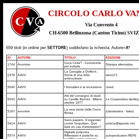
CIRCOLO CARLO VA
Via Convento 4
CH-6500 Bellinzona (Canton Ticino) SV
659 titoli (in ordine per
SETTORE
) soddisfano la richiesta: Autore=
A*
ID
AUTORE
TITOLO
EDIZIONE
Coca Cosa? - Conoscerla
1744
Anonimo
Stampa alternativa
per evitarla
La Canaglia a Golfech.
2379
AAVV
Storia di una lotta
daros71
antinucleare
5040
AAVV
I frontalieri e la recessione
clued
Atti del convegno di studi
5043
AAVV
su Camillo Berneri - Milano
La Cooperativa tipolito
ottobre 1977
La vera storia della Croce
5187
anonimo
(clandestina - falso)
Rossa
Sans papiers. S'organiser
5414
AAVV
contre l'expulsion. Que
anticra@laposte.net
faire en cas d'arrestation?
Digitalis purpurea.
5574
AAVV
Riflessioni e pratiche su
autoproduzioni REFE
conflitto corpo violenza