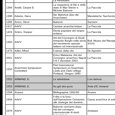
La Révolution
La negazione di Dio e dello
1384
Aroldi, Cesare E.
stato in Max Stirner e
La Fiaccola
Michele Bakunin
Die Wahrheit über die
1390
Adamo, Hans
Marxistische Taschen
Anarchisten
1396
Arvon, Henri
Bakunin
Sansoni
1417
AAVV
Cantare anarchia lottare...
La Fiaccola
Storia popolare del vespro
1424
Amico, Gaspar
La Fiaccola
siciliano
Atti del Convegno di Studi:
Armando Borghi nella storia
Boll. Museo del Risorg
1463
AAVV
del movimento operaio
XXXV
italiano ed internazionale
1470
Adler, Alfred
Il senso della vita
De Agostini
Errico Malatesta. Atti del
4561
AAVV
Convegno anarchico Napoli
La Fiaccola
5-6-7 dicembre 2003
First International
Anarchism Symposium
Symposium on Anarchism.
1550
Committee
Lewis and Clark college
Portland, Oregon 1980
1552
ARMAND, E.
Le stirnérisme
L'en dehors
1553
ARMAND, E.
Au gré des jours
Amis d'E. Armand
1569
Anares
Bibliographie 1991/92
Anares
Il dito e la luna -
1669
AAVV
dall'Operazione Cervantes
Cassa anarchica di sol
alle strategie del dominio...
Bakunin cent'anni dopo.
Atti del convegno
1676
AAVV
Antistato
internazionale di studi