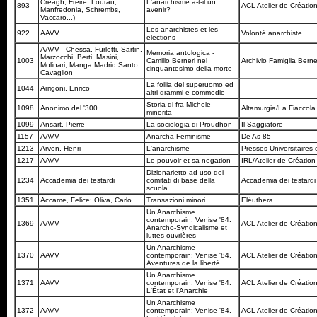
Creagh, Freire, Lourau,
L'anarchisme a-t-il un
893
ACL Atelier de Création
Manfredonia, Schrembs,
avenir?
Vaccaro...)
Les anarchistes et les
922
AAVV
Volonté anarchiste
elections
AAVV - Chessa, Furlotti, Sartin,
Memoria antologica -
Marzocchi, Berti, Masini,
1003
Camillo Berneri nel
Archivio Famiglia Berne
Molinari, Manga Madrid Santo,
cinquantesimo della morte
Cavaglion
La follia del superuomo ed
1044
Arrigoni, Enrico
altri drammi e commedie
Storia di fra Michele
1098
Anonimo del '300
Altamurgia/La Fiaccol
minorita
1099
Ansart, Pierre
La sociologia di Proudhon
Il Saggiatore
1157
AAVV
Anarcha-Feminisme
De As 85
1213
Arvon, Henri
L'anarchisme
Presses Universitaires
1217
AAVV
Le pouvoir et sa negation
IRL/Atelier de Création
Dizionarietto ad uso dei
1234
Accademia dei testardi
comitati di base della
Accademia dei testard
scuola
1351
Accame, Felice; Oliva, Carlo
Transazioni minori
Elèuthera
Un Anarchisme
contemporain: Venise '84.
1369
AAVV
ACL Atelier de Création
Anarcho-Syndicalisme et
luttes ouvrières
Un Anarchisme
1370
AAVV
contemporain: Venise '84.
ACL Atelier de Création
Aventures de la liberté
Un Anarchisme
1371
AAVV
contemporain: Venise '84.
ACL Atelier de Création
L'État et l'Anarchie
Un Anarchisme
1372
AAVV
contemporain: Venise '84.
ACL Atelier de Création