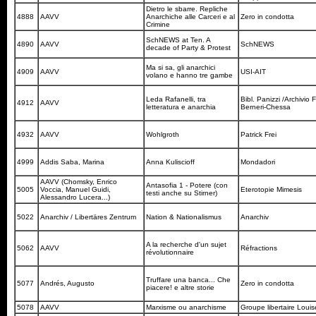
Dietro le sbarre. Repliche
4888
AAVV
Anarchiche alle Carceri e al
Zero in condotta
Crimine
SchNEWS at Ten. A
4890
AAVV
SchNEWS
decade of Party & Protest
Ma si sa, gli anarchici
4909
AAVV
USI-AIT
volano e hanno tre gambe
Leda Rafanelli, tra
Bibl. Panizzi /Archivio 
4912
AAVV
letteratura e anarchia
Berneri-Chessa
4932
AAVV
Wohlgroth
Patrick Frei
4999
Addis Saba, Marina
Anna Kuliscioff
Mondadori
AAVV (Chomsky, Enrico
Antasofia 1 - Potere (con
5005
Voccia, Manuel Guidi,
Eterotopie Mimesis
testi anche su Stirner)
Alessandro Lucera...)
5022
Anarchiv / Libertäres Zentrum
Nation & Nationalismus
Anarchiv
A la recherche d'un sujet
5062
AAVV
Réfractions
révolutionnaire
Truffare una banca... Che
5077
Andrés, Augusto
Zero in condotta
piacere! e altre storie
5078
AAVV
Marxisme ou anarchisme
Groupe libertaire Loui