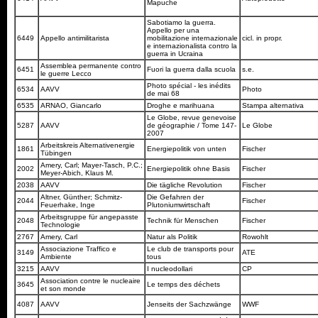
Mapuche
Sabotiamo la guerra.
Appello per una
6449
Appello antimilitarista
mobilitazione internazionale
cicl. in propr.
e internazionalista contro la
guerra in Ucraina
Assemblea permanente contro
6451
Fuori la guerra dalla scuola
s.e.
le guerre Lecco
Photo spécial - les inédits
6534
AAVV
Photo
de mai 68
6535
ARNAO, Giancarlo
Droghe e marihuana
Stampa alternativa
Le Globe, revue genevoise
5287
AAVV
de géographie / Tome 147-
Le Globe
2007
Arbeitskreis Alternativenergie
1861
Energiepolitik von unten
Fischer
Tübingen
Amery, Carl; Mayer-Tasch, P.C.;
2002
Energiepolitik ohne Basis
Fischer
Meyer-Abich, Klaus M.
2038
AAVV
Die tägliche Revolution
Fischer
Altner, Günther; Schmitz-
Die Gefahren der
2044
Fischer
Feuerhake, Inge
Plutoniumwirtschaft
Arbeitsgruppe für angepasste
2048
Technik für Menschen
Fischer
Technologie
2767
Amery, Carl
Natur als Politik
Rowohlt
Associazione Traffico e
Le club de transports pour
3149
ATE
Ambiente
tous
3215
AAVV
I nucleodollari
CP
Association contre le nucleaire
3645
Le temps des déchets
et son monde
4087
AAVV
Jenseits der Sachzwänge
WWF