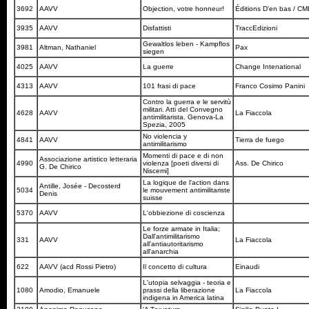
3692
AAVV
Objection, votre honneur!
Éditions D'en bas / C
3935
AAVV
Disfattisti
TraccEdizioni
Gewaltlos leben - Kampflos
3981
Altman, Nathaniel
Pax
siegen
4025
AAVV
La guerre
Change Intenational
4313
AAVV
101 frasi di pace
Franco Cosimo Panini
Contro la guerra e le servitù
militari. Atti del Convegno
4628
AAVV
La Fiaccola
antimilitarista. Genova-La
Spezia, 2005
No violencia y
4841
AAVV
Tierra de fuego
antimilitarismo
Momenti di pace e di non
Associazione artistico letteraria
4990
violenza [poeti diversi di
Ass. De Chirico
G. De Chirico
Niscemi]
La logique de l'action dans
Antille, Josée - Decosterd
5034
le mouvement antimilitariste
Denis
suisse
5370
AAVV
L'obbiezione di coscienza
Le forze armate in Italia;
Dall'antimilitarismo
331
AAVV
La Fiaccola
all'antiautoritarismo
all'anarchia
622
AAVV (acd Rossi Pietro)
Il concetto di cultura
Einaudi
L'utopia selvaggia - teoria e
1080
Amodio, Emanuele
prassi della liberazione
La Fiaccola
indigena in America latina