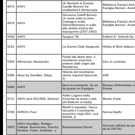
Un libertario in Europa.
Biblioteca Panizzi; Arch
4974
AAVV
Camillo Berneri: fra
Famiglia Berneri - Aur
totalitarismi e democrazia
Giovanna Caleffi Berneri.
Un seme sotto la neve.
Carteggi e scritti.
Biblioteca Panizzi; Arch
4979
AAVV
Dall'antifascismo in esilio
Famiglia Berneri - Aur
alla sinistra eretica del
dopoguerra (1937-1962)
5046
AAVV
Spagna '36
Editrice A - Volontà No
5191
AAVV
La Guerra Civile Spagnola
Hobby & Work italiana 
Fedeli alle libere idee. Il
movimento anarchico
5309
Affortunati, Alessandro
Zero in condotta
pratese dalle origini alla
Resistenza
Historia del movimiento
5396
Abad de Santillan, Diego
obrero espanol (fasciculo
AHF
2)
Dans la tourmente. Un an
Bureau d'Information e
5486
AAVV
de guerre en Espagne
Presse
Addio Lugano bella.
5711
AAVV (acd SOLDINI, Simone)
Anarchia tra storia e arte
Museo d'arte
[da Bakunin ai dada]
Ribelli in paradiso. Sacco,
Vanzetti e il movimento
5768
AVRICH, Paul
Nuova Deplhi
anarchico negli USA - acd
SENTA, A.
AAVV (Santillan, Rüdiger,
Services officiels de 
5803
Callejas, Buenacasa, Souchy,
Buenaventura Durruti
de la CNT-FAI
Einstein, Fortin, Goldman...)