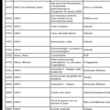
Alla prova del Sessantotto.
L'anarchismo
4678
AAVV (acd Roberto Zani)
Zero in condotta
internazionale al
Congresso di Carrara 1968
Les nouveaux patrons.
4683
AAVV
Onze etudes sur la
Editions noir
technobureaucratie
4700
AAVV
Tutto è relativo
Volontà
4701
AAVV
I due volti della libertà
Volontà
4702
AAVV
Democrazia e oltre
Volontà
Pornoecologia. La natura e
4703
AAVV
Volontà
la sua immagine
4706
Arvon, Henri
L'anarchisme
PUF
Il libro dell'economia
4732
Albert, Michael
partecipativa. La vita dopo
Il Saggiatore
il capitalismo
Antasofia 3 - Viaggio nella
4761
AAVV
Eterotopie Mimesis
modernità
Centri sociali: geografie del
4806
AAVV
ShaKe
desiderio
4840
AAVV
Antasofia 2 - Sapere
Eterotopie Mimesis
4846
AAVV
Contra este amor
edicionesimaginacion
Chi fa la guerra non va
4866
AAVV
Rete antimilitarista an
lasciato in pace
4886
AAVV
A come anarchia
Gruppo