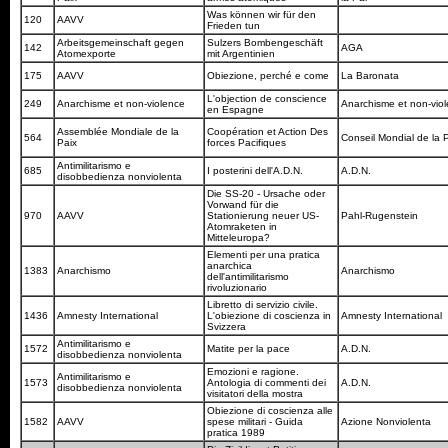
Was können wir für den
120
AAVV
Frieden tun
Arbeitsgemeinschaft gegen
Sulzers Bombengeschäft
142
AGA
Atomexporte
mit Argentinien
175
AAVV
Obiezione, perché e come
La Baronata
L'objection de conscience
249
Anarchisme et non-violence
Anarchisme et non-vio
en Espagne
Assemblée Mondiale de la
Coopération et Action Des
564
Conseil Mondial de la 
Paix
forces Pacifiques
Antimilitarismo e
685
I posterini dell'A.D.N.
A.D.N.
disobbedienza nonviolenta
Die SS-20 - Ursache oder
Vorwand für die
970
AAVV
Stationierung neuer US-
Pahl-Rugenstein
Atomraketen in
Mitteleuropa?
Elementi per una pratica
anarchica
1383
Anarchismo
Anarchismo
dell'antimilitarismo
rivoluzionario
Libretto di servizio civile.
1436
Amnesty International
L'obiezione di coscienza in
Amnesty International
Svizzera
Antimilitarismo e
1572
Matite per la pace
A.D.N.
disobbedienza nonviolenta
Emozioni e ragione.
Antimilitarismo e
1573
Antologia di commenti dei
A.D.N.
disobbedienza nonviolenta
visitatori della mostra
Obiezione di coscienza alle
1582
AAVV
spese militari - Guida
Azione Nonviolenta
pratica 1989