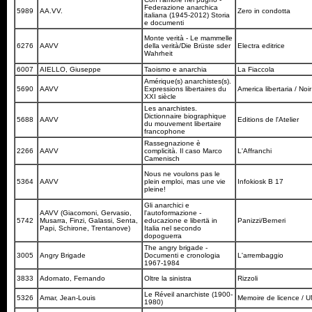
Federazione anarchica
5989
AA.VV.
Zero in condotta
italiana (1945-2012) Storia
e documenti
Monte verità - Le mammelle
6276
AAVV
della verità/Die Brüste sder
Electra editrice
Wahrheit
6007
AIELLO, Giuseppe
Taoismo e anarchia
La Fiaccola
Amérique(s) anarchistes(s).
5690
AAVV
Expressions libertaires du
America libertaria / Noi
XXI siècle
Les anarchistes.
Dictionnaire biographique
5688
AAVV
Editions de l'Atelier
du mouvement libertaire
francophone
Rassegnazione è
2266
AAVV
complicità. Il caso Marco
L'Affranchi
Camenisch
Nous ne voulons pas le
5364
AAVV
plein emploi, mas une vie
Infokiosk B 17
pleine!
Gli anarchici e
AAVV (Giacomoni, Gervasio,
l'autoformazione -
5742
Musarra, Finzi, Galassi, Senta,
educazione e libertä in
Panizzi/Berneri
Papi, Schirone, Trentanove)
Italia nel secondo
dopoguerra
The angry brigade -
3005
Angry Brigade
Documenti e cronologia
L'arrembaggio
1967-1984
3833
Adornato, Fernando
Oltre la sinistra
Rizzoli
Le Réveil anarchiste (1900-
5326
Amar, Jean-Louis
Memoire de licence /
1980)