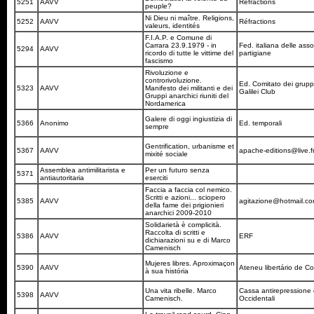
5251
AAVV
Réfractions
peuple?
Ni Dieu ni maître. Religions,
5252
AAVV
Réfractions
valeurs, identités
F.I.A.P. e Comune di
Carrara 23.9.1979 - in
Fed. italiana delle asso
5294
AAVV
ricordo di tutte le vittime del
partigiane
fascismo
Rivoluzione e
controrivoluzione.
Ed. Comitato dei gruppi 
5323
AAVV
Manifesto dei militanti e dei
Galilei Club
Gruppi anarchici riuniti del
Nordamerica
Galere di oggi ingiustizia di
5366
Anonimo
Ed. temporali
sempre
Gentrification, urbanisme et
5367
AAVV
apache-editions@live.f
mixité sociale
Assemblea antimilitarista e
Per un futuro senza
5371
antiautoritaria
eserciti
Faccia a faccia col nemico.
Scritti e azioni... sciopero
5385
AAVV
agitazione@hotmail.c
della fame dei prigionieri
anarchici 2009-2010
Solidarietà è complicità.
Raccolta di scritti e
5386
AAVV
ERF
dichiarazioni su e di Marco
Camenisch
Mujeres libres. Aproximaçon
5390
AAVV
Ateneu libertário de 
à sua história
Una vita ribelle. Marco
Cassa antirepressione d
5398
AAVV
Camenisch.
Occidentali